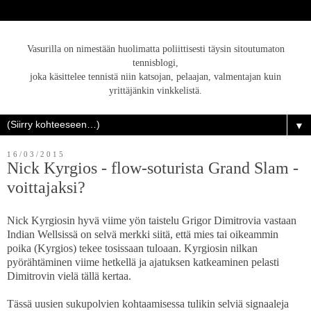
Vasurilla on nimestään huolimatta poliittisesti täysin sitoutumaton
tennisblogi,
joka käsittelee tennistä niin katsojan, pelaajan, valmentajan kuin
yrittäjänkin vinkkelistä.
▼
16/03/2015
Nick Kyrgios - flow-soturista Grand Slam -
voittajaksi?
Nick Kyrgiosin hyvä viime yön taistelu Grigor Dimitrovia vastaan
Indian Wellsissä on selvä merkki siitä, että mies tai oikeammin
poika (Kyrgios) tekee tosissaan tuloaan. Kyrgiosin nilkan
pyörähtäminen viime hetkellä ja ajatuksen katkeaminen pelasti
Dimitrovin vielä tällä kertaa.
Tässä uusien sukupolvien kohtaamisessa tulikin selviä signaaleja