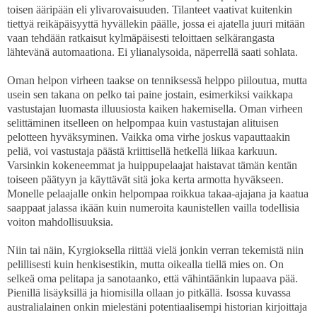
toisen ääripään eli ylivarovaisuuden. Tilanteet vaativat kuitenkin
tiettyä reikäpäisyyttä hyvällekin päälle, jossa ei ajatella juuri mitään
vaan tehdään ratkaisut kylmäpäisesti teloittaen selkärangasta
lähtevänä automaationa. Ei ylianalysoida, näperrellä saati sohlata.
Oman helpon virheen taakse on tenniksessä helppo piiloutua, mutta
usein sen takana on pelko tai paine jostain, esimerkiksi vaikkapa
vastustajan luomasta illuusiosta kaiken hakemisella. Oman virheen
selittäminen itselleen on helpompaa kuin vastustajan alituisen
pelotteen hyväksyminen. Vaikka oma virhe joskus vapauttaakin
peliä, voi vastustaja päästä kriittisellä hetkellä liikaa karkuun.
Varsinkin kokeneemmat ja huippupelaajat haistavat tämän kentän
toiseen päätyyn ja käyttävät sitä joka kerta armotta hyväkseen.
Monelle pelaajalle onkin helpompaa roikkua takaa-ajajana ja kaatua
saappaat jalassa ikään kuin numeroita kaunistellen vailla todellisia
voiton mahdollisuuksia.
Niin tai näin, Kyrgioksella riittää vielä jonkin verran tekemistä niin
pelillisesti kuin henkisestikin, mutta oikealla tiellä mies on. On
selkeä oma pelitapa ja sanotaanko, että vähintäänkin lupaava pää.
Pienillä lisäyksillä ja hiomisilla ollaan jo pitkällä. Isossa kuvassa
australialainen onkin mielestäni potentiaalisempi historian kirjoittaja