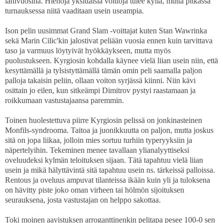
lähivuosina. Hienoja yksittäisiä voittoja tulee kyllä, mutta pitkässä
turnauksessa niitä vaaditaan usein useampia.
Ison pelin uusimmat Grand Slam -voittajat kuten Stan Wawrinka
sekä Marin Cilic'kin jalostivat peliään vuosia ennen kuin tarvittava
taso ja varmuus löytyivät hyökkäykseen, mutta myös
puolustukseen. Kyrgiosin kohdalla käynee vielä liian usein niin, että
kesyttämällä ja tylsistyttämällä tämän omin peli saamalla paljon
palloja takaisin peliin, ollaan voiton syrjässä kiinni. Niin kävi
osittain jo eilen, kun sitkeämpi Dimitrov pystyi raastamaan ja
roikkumaan vastustajaansa paremmin.
Toinen huolestettuva piirre Kyrgiosin pelissä on jonkinasteinen
Monfils-syndrooma. Taitoa ja juonikkuutta on paljon, mutta joskus
sitä on jopa liikaa, jolloin mies sortuu turhiin typeryyksiin ja
näpertelyihin. Tekeminen menee tavallaan ylianalyyttiseksi
oveluudeksi kylmän teloituksen sijaan. Tätä tapahtuu vielä liian
usein ja mikä hälyttävintä sitä tapahtuu usein ns. tärkeissä palloissa.
Rentous ja oveluus ampuvat tilanteissa ikään kuin yli ja tuloksena
on hävitty piste joko oman virheen tai hölmön sijoituksen
seurauksena, josta vastustajan on helppo sakottaa.
Toki moinen aavistuksen arroganttinenkin pelitapa pesee 100-0 sen