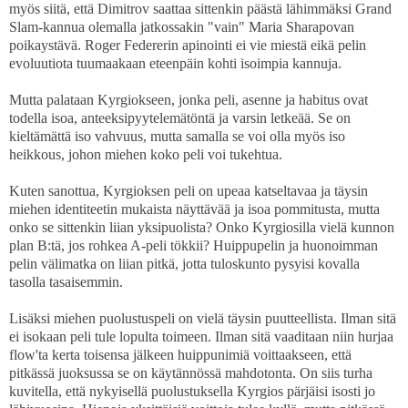
myös siitä, että Dimitrov saattaa sittenkin päästä lähimmäksi Grand
Slam-kannua olemalla jatkossakin "vain" Maria Sharapovan
poikaystävä. Roger Federerin apinointi ei vie miestä eikä pelin
evoluutiota tuumaakaan eteenpäin kohti isoimpia kannuja.
Mutta palataan Kyrgiokseen, jonka peli, asenne ja habitus ovat
todella isoa, anteeksipyytelemätöntä ja varsin letkeää. Se on
kieltämättä iso vahvuus, mutta samalla se voi olla myös iso
heikkous, johon miehen koko peli voi tukehtua.
Kuten sanottua, Kyrgioksen peli on upeaa katseltavaa ja täysin
miehen identiteetin mukaista näyttävää ja isoa pommitusta, mutta
onko se sittenkin liian yksipuolista? Onko Kyrgiosilla vielä kunnon
plan B:tä, jos rohkea A-peli tökkii? Huippupelin ja huonoimman
pelin välimatka on liian pitkä, jotta tuloskunto pysyisi kovalla
tasolla tasaisemmin.
Lisäksi miehen puolustuspeli on vielä täysin puutteellista. Ilman sitä
ei isokaan peli tule lopulta toimeen. Ilman sitä vaaditaan niin hurjaa
flow'ta kerta toisensa jälkeen huippunimiä voittaakseen, että
pitkässä juoksussa se on käytännössä mahdotonta. On siis turha
kuvitella, että nykyisellä puolustuksella Kyrgios pärjäisi isosti jo