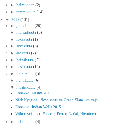
►
helmikuuta
(2)
►
tammikuuta
(14)
▼
2015
(101)
►
joulukuuta
(26)
►
marraskuuta
(5)
►
lokakuuta
(1)
►
syyskuuta
(8)
►
elokuuta
(7)
►
heinäkuuta
(5)
►
kesäkuuta
(14)
►
toukokuuta
(5)
►
huhtikuuta
(6)
▼
maaliskuuta
(4)
Ennakko: Miami 2015
Nick Kyrgios - flow-soturista Grand Slam -voittaja...
Ennakko: Indian Wells 2015
Viikon voittajat: Federer, Ferrer, Nadal, Nieminen...
►
helmikuuta
(4)