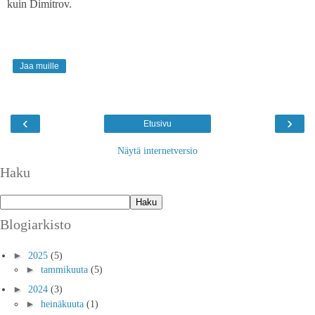
kuin Dimitrov.
Jaa muille
‹
›
Etusivu
Näytä internetversio
Haku
Blogiarkisto
►
2025
(5)
►
tammikuuta
(5)
►
2024
(3)
►
heinäkuuta
(1)