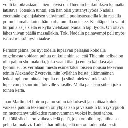
voitti tai oikeastaan Thiem hävisi oli Thiemin hehkutuksen kannalta
latistava. Jotenkin tuntui, että hän olisi yrittänyt lyödä Nadalia
enemmän espanjalaisen vahvimmilla puolustusaseilla kuin raa'alla
pommittamalla kuten hän parhaimmillaan tekee. Kenttäpositio valui
hurjan alas ja sieltä ei kyllä vieläkään Nadalin läpi lyödä. On oltava
lähes viivan päällä massallakin. Toki Nadalin painavampi peli myös
työnsi miestä hyvin taakse.
Perusongelma, jos nyt todella lupaavan pelaajan kohdalla
ongelmasta voidaan puhua on kuitenkin se, että Thiemin pelissä on
niin paljon shotmakeria, joka vaatii tilan ja ennen kaikkea ajan
lyönnille. Jos verrataan miestä esimerkiksi toiseen nousua tekevään
teiniin Alexander Zverevin, niin kyllähän heistä jälkimmäinen
letkeämpi pommittaja lopulta on ja siinä mielessä mielestäni
lupaavampi suurnimi tuleville vuosille. Mutta palataan siihen joku
toinen kerta.
Juan Martin del Potron paluu sujuu takkuisesti ja osoittaa kuinka
vaikeaa paluun tekeminen on ylipäätään ja varsinkin kun rystypuoli
on menettänyt tukikäden rannevamman vuoksi hurjasti tehoa.
Pelkällä slicella on vaikea viedä peliä, joka on ollut argentiinaisen
pelin kulmakivi. Todella harmillista, että ura on todennäköisesti