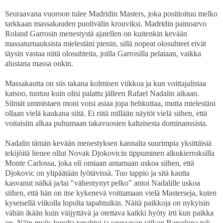
Seuraavana vuoroon tulee Madridin Masters, joka positioituu melko
tarkkaan massakauden puolivälin krouviksi. Madridin painoarvo
Roland Garrosin menestystä ajatellen on kuitenkin kevään
massaturnauksista mielestäni pienin, sillä nopeat olosuhteet eivät
täysin vastaa niitä olosuhteita, joilla Garrosilla pelataan, vaikka
alustana massa onkin.
Massakautta on siis takana kolmisen viikkoa ja kun voittajalistaa
katsoo, tuntuu kuin olisi palattu jälleen Rafael Nadalin aikaan.
Silmät ummistaen moni voisi asiaa jopa hehkuttaa, mutta mielestäni
ollaan vielä kaukana siitä. Ei riitä millään näytöt vielä siihen, että
voitaisiin alkaa puhumaan takavuosien kaltaisesta dominanssista.
Nadalin tämän kevään menestyksen kannalta suurimpia yksittäisiä
tekijöitä lienee ollut Novak Djokovicin tippuminen alkukierroksilla
Monte Carlossa, joka oli omiaan antamaan uskoa siihen, että
Djokovic on ylipäätään lyötävissä. Tuo tappio ja sitä kautta
kasvanut nälkä ja/tai "vähentynyt pelko" antoi Nadalille uskoa
siihen, että hän on itse kykenevä voittamaan vielä Masterseja, kuten
kyseisellä viikolla lopulta tapahtuikin. Näitä paikkoja on nykyisin
vähän ikään kuin väijyttävä ja otettava kaikki hyöty irti kun paikka
on. Näin myös lopulta tapahtui ja seuraavan viikon Barcelona tuli