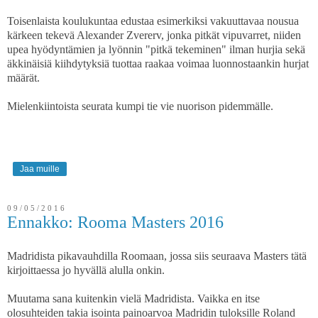
Toisenlaista koulukuntaa edustaa esimerkiksi vakuuttavaa nousua
kärkeen tekevä Alexander Zvererv, jonka pitkät vipuvarret, niiden
upea hyödyntämien ja lyönnin "pitkä tekeminen" ilman hurjia sekä
äkkinäisiä kiihdytyksiä tuottaa raakaa voimaa luonnostaankin hurjat
määrät.
Mielenkiintoista seurata kumpi tie vie nuorison pidemmälle.
Jaa muille
09/05/2016
Ennakko: Rooma Masters 2016
Madridista pikavauhdilla Roomaan, jossa siis seuraava Masters tätä
kirjoittaessa jo hyvällä alulla onkin.
Muutama sana kuitenkin vielä Madridista. Vaikka en itse
olosuhteiden takia isointa painoarvoa Madridin tuloksille Roland