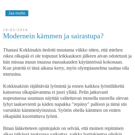
Jaa muille
10/05/2016
Modernein kämmen ja sairastupa?
Thanasi Kokkinakis tiedotti muutama viikko sitten, että miehen
oikea olkapää ei ole toipunut leikkauksen jälkeen aivan odotetusti ja
hän missaa muun muassa massakauden käytännössä kokonaan.
Kun pisteitä ei tänä aikana kerry, myös olympiaunelma saattaa olla
murusina.
Kokkinakisin räjähtävää lyömistä ja ennen kaikkea lyöntiliikettä
katsoessa olkapäävamma ei juuri yllätä. Pelin jatkuvasti
nopeutuessa suuntaus näyttää valitettavan monella nuorella olevan
lyhyt taaksevienti ja käden napakka "repäisy" palloon ja tämä siis
varsinkin kämmenlyönnissä. Syötön ohella kämmen on eniten
olkapäätä kuormittava lyönti.
Ilman lääketieteen opintojakin on selvää, että moinen repiminen
alkaa pitkässä juoksussa vaikuttaa, vaikka hartiakiertoa olisikin