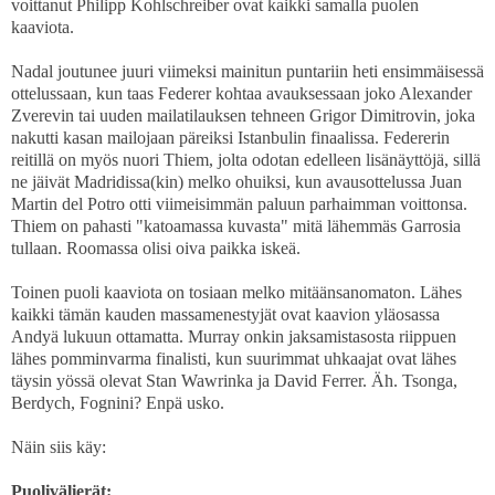
voittanut Philipp Kohlschreiber ovat kaikki samalla puolen
kaaviota.
Nadal joutunee juuri viimeksi mainitun puntariin heti ensimmäisessä
ottelussaan, kun taas Federer kohtaa avauksessaan joko Alexander
Zverevin tai uuden mailatilauksen tehneen Grigor Dimitrovin, joka
nakutti kasan mailojaan päreiksi Istanbulin finaalissa. Federerin
reitillä on myös nuori Thiem, jolta odotan edelleen lisänäyttöjä, sillä
ne jäivät Madridissa(kin) melko ohuiksi, kun avausottelussa Juan
Martin del Potro otti viimeisimmän paluun parhaimman voittonsa.
Thiem on pahasti "katoamassa kuvasta" mitä lähemmäs Garrosia
tullaan. Roomassa olisi oiva paikka iskeä.
Toinen puoli kaaviota on tosiaan melko mitäänsanomaton. Lähes
kaikki tämän kauden massamenestyjät ovat kaavion yläosassa
Andyä lukuun ottamatta. Murray onkin jaksamistasosta riippuen
lähes pomminvarma finalisti, kun suurimmat uhkaajat ovat lähes
täysin yössä olevat Stan Wawrinka ja David Ferrer. Äh. Tsonga,
Berdych, Fognini? Enpä usko.
Näin siis käy:
Puolivälierät: