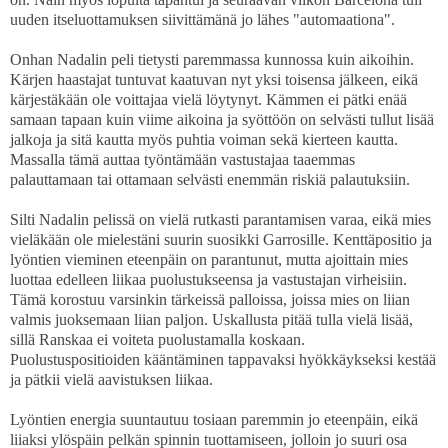
uuden itseluottamuksen siivittämänä jo lähes "automaationa".
Onhan Nadalin peli tietysti paremmassa kunnossa kuin aikoihin.
Kärjen haastajat tuntuvat kaatuvan nyt yksi toisensa jälkeen, eikä
kärjestäkään ole voittajaa vielä löytynyt. Kämmen ei pätki enää
samaan tapaan kuin viime aikoina ja syöttöön on selvästi tullut lisää
jalkoja ja sitä kautta myös puhtia voiman sekä kierteen kautta.
Massalla tämä auttaa työntämään vastustajaa taaemmas
palauttamaan tai ottamaan selvästi enemmän riskiä palautuksiin.
Silti Nadalin pelissä on vielä rutkasti parantamisen varaa, eikä mies
vieläkään ole mielestäni suurin suosikki Garrosille. Kenttäpositio ja
lyöntien vieminen eteenpäin on parantunut, mutta ajoittain mies
luottaa edelleen liikaa puolustukseensa ja vastustajan virheisiin.
Tämä korostuu varsinkin tärkeissä palloissa, joissa mies on liian
valmis juoksemaan liian paljon. Uskallusta pitää tulla vielä lisää,
sillä Ranskaa ei voiteta puolustamalla koskaan.
Puolustuspositioiden kääntäminen tappavaksi hyökkäykseksi kestää
ja pätkii vielä aavistuksen liikaa.
Lyöntien energia suuntautuu tosiaan paremmin jo eteenpäin, eikä
liiaksi ylöspäin pelkän spinnin tuottamiseen, jolloin jo suuri osa