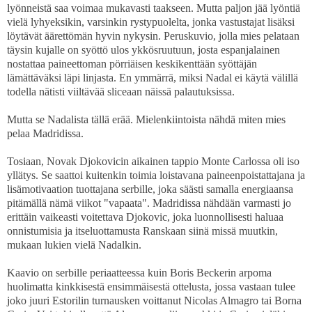
lyönneistä saa voimaa mukavasti taakseen. Mutta paljon jää lyöntiä
vielä lyhyeksikin, varsinkin rystypuolelta, jonka vastustajat lisäksi
löytävät äärettömän hyvin nykysin. Peruskuvio, jolla mies pelataan
täysin kujalle on syöttö ulos ykkösruutuun, josta espanjalainen
nostattaa paineettoman pörriäisen keskikenttään syöttäjän
lämättäväksi läpi linjasta. En ymmärrä, miksi Nadal ei käytä välillä
todella nätisti viiltävää sliceaan näissä palautuksissa.
Mutta se Nadalista tällä erää. Mielenkiintoista nähdä miten mies
pelaa Madridissa.
Tosiaan, Novak Djokovicin aikainen tappio Monte Carlossa oli iso
yllätys. Se saattoi kuitenkin toimia loistavana paineenpoistattajana ja
lisämotivaation tuottajana serbille, joka säästi samalla energiaansa
pitämällä nämä viikot "vapaata". Madridissa nähdään varmasti jo
erittäin vaikeasti voitettava Djokovic, joka luonnollisesti haluaa
onnistumisia ja itseluottamusta Ranskaan siinä missä muutkin,
mukaan lukien vielä Nadalkin.
Kaavio on serbille periaatteessa kuin Boris Beckerin arpoma
huolimatta kinkkisestä ensimmäisestä ottelusta, jossa vastaan tulee
joko juuri Estorilin turnausken voittanut Nicolas Almagro tai Borna