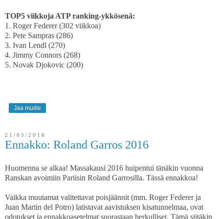
TOP5 viikkoja ATP ranking-ykkösenä:
1. Roger Federer (302 viikkoa)
2. Pete Sampras (286)
3. Ivan Lendl (270)
4. Jimmy Connors (268)
5. Novak Djokovic (200)
Jaa muille
21/05/2016
Ennakko: Roland Garros 2016
Huomenna se alkaa! Massakausi 2016 huipentui tänäkin vuonna
Ranskan avoimiin Pariisin Roland Garrosilla. Tässä ennakkoa!
Vaikka muutamat valitettavat poisjäännit (mm. Roger Federer ja
Juan Martin del Potro) latistavat aavistuksen kisatunnelmaa, ovat
odotukset ja ennakkoasetelmat suorastaan herkulliset. Tämä siitäkin