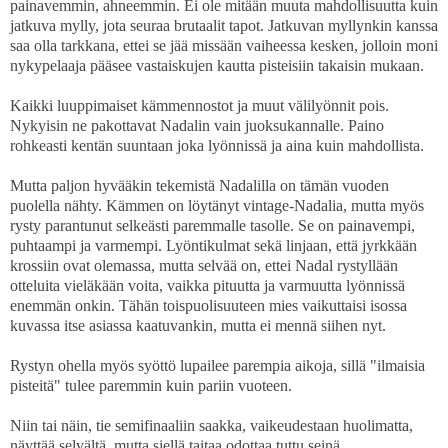
painavemmin, ahneemmin. Ei ole mitään muuta mahdollisuutta kuin
jatkuva mylly, jota seuraa brutaalit tapot. Jatkuvan myllynkin kanssa
saa olla tarkkana, ettei se jää missään vaiheessa kesken, jolloin moni
nykypelaaja pääsee vastaiskujen kautta pisteisiin takaisin mukaan.
Kaikki luuppimaiset kämmennostot ja muut välilyönnit pois.
Nykyisin ne pakottavat Nadalin vain juoksukannalle. Paino
rohkeasti kentän suuntaan joka lyönnissä ja aina kuin mahdollista.
Mutta paljon hyvääkin tekemistä Nadalilla on tämän vuoden
puolella nähty. Kämmen on löytänyt vintage-Nadalia, mutta myös
rysty parantunut selkeästi paremmalle tasolle. Se on painavempi,
puhtaampi ja varmempi. Lyöntikulmat sekä linjaan, että jyrkkään
krossiin ovat olemassa, mutta selvää on, ettei Nadal rystyllään
otteluita vieläkään voita, vaikka pituutta ja varmuutta lyönnissä
enemmän onkin. Tähän toispuolisuuteen mies vaikuttaisi isossa
kuvassa itse asiassa kaatuvankin, mutta ei mennä siihen nyt.
Rystyn ohella myös syöttö lupailee parempia aikoja, sillä "ilmaisia
pisteitä" tulee paremmin kuin pariin vuoteen.
Niin tai näin, tie semifinaaliin saakka, vaikeudestaan huolimatta,
näyttää selvältä, mutta siellä taitaa odottaa tuttu seinä.