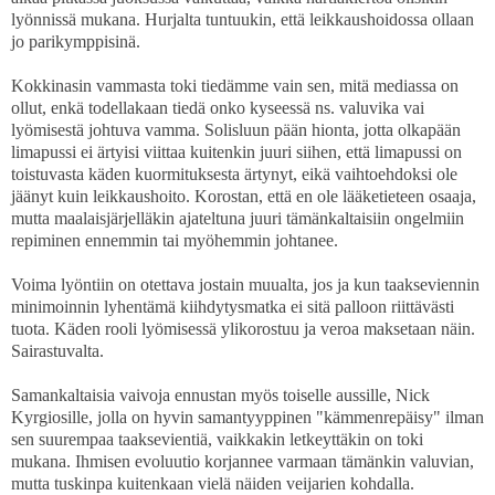
lyönnissä mukana. Hurjalta tuntuukin, että leikkaushoidossa ollaan
jo parikymppisinä.
Kokkinasin vammasta toki tiedämme vain sen, mitä mediassa on
ollut, enkä todellakaan tiedä onko kyseessä ns. valuvika vai
lyömisestä johtuva vamma. Solisluun pään hionta, jotta olkapään
limapussi ei ärtyisi viittaa kuitenkin juuri siihen, että limapussi on
toistuvasta käden kuormituksesta ärtynyt, eikä vaihtoehdoksi ole
jäänyt kuin leikkaushoito. Korostan, että en ole lääketieteen osaaja,
mutta maalaisjärjelläkin ajateltuna juuri tämänkaltaisiin ongelmiin
repiminen ennemmin tai myöhemmin johtanee.
Voima lyöntiin on otettava jostain muualta, jos ja kun taakseviennin
minimoinnin lyhentämä kiihdytysmatka ei sitä palloon riittävästi
tuota. Käden rooli lyömisessä ylikorostuu ja veroa maksetaan näin.
Sairastuvalta.
Samankaltaisia vaivoja ennustan myös toiselle aussille, Nick
Kyrgiosille, jolla on hyvin samantyyppinen "kämmenrepäisy" ilman
sen suurempaa taaksevientiä, vaikkakin letkeyttäkin on toki
mukana. Ihmisen evoluutio korjannee varmaan tämänkin valuvian,
mutta tuskinpa kuitenkaan vielä näiden veijarien kohdalla.