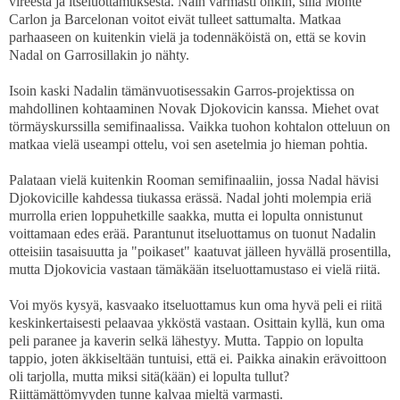
vireestä ja itseluottamuksesta. Näin varmasti onkin, sillä Monte
Carlon ja Barcelonan voitot eivät tulleet sattumalta. Matkaa
parhaaseen on kuitenkin vielä ja todennäköistä on, että se kovin
Nadal on Garrosillakin jo nähty.
Isoin kaski Nadalin tämänvuotisessakin Garros-projektissa on
mahdollinen kohtaaminen Novak Djokovicin kanssa. Miehet ovat
törmäyskurssilla semifinaalissa. Vaikka tuohon kohtalon otteluun on
matkaa vielä useampi ottelu, voi sen asetelmia jo hieman pohtia.
Palataan vielä kuitenkin Rooman semifinaaliin, jossa Nadal hävisi
Djokovicille kahdessa tiukassa erässä. Nadal johti molempia eriä
murrolla erien loppuhetkille saakka, mutta ei lopulta onnistunut
voittamaan edes erää. Parantunut itseluottamus on tuonut Nadalin
otteisiin tasaisuutta ja "poikaset" kaatuvat jälleen hyvällä prosentilla,
mutta Djokovicia vastaan tämäkään itseluottamustaso ei vielä riitä.
Voi myös kysyä, kasvaako itseluottamus kun oma hyvä peli ei riitä
keskinkertaisesti pelaavaa ykköstä vastaan. Osittain kyllä, kun oma
peli paranee ja kaverin selkä lähestyy. Mutta. Tappio on lopulta
tappio, joten äkkiseltään tuntuisi, että ei. Paikka ainakin erävoittoon
oli tarjolla, mutta miksi sitä(kään) ei lopulta tullut?
Riittämättömyyden tunne kalvaa mieltä varmasti.