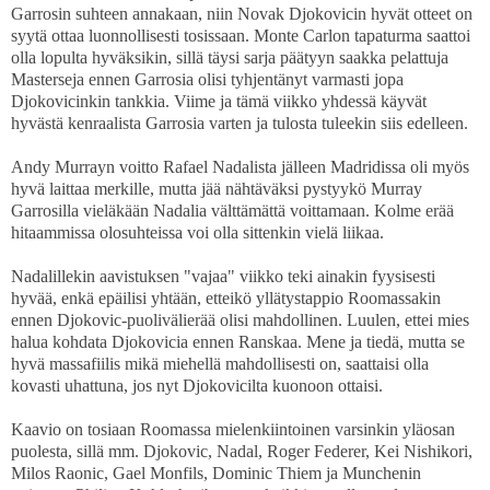
Garrosin suhteen annakaan, niin Novak Djokovicin hyvät otteet on
syytä ottaa luonnollisesti tosissaan. Monte Carlon tapaturma saattoi
olla lopulta hyväksikin, sillä täysi sarja päätyyn saakka pelattuja
Masterseja ennen Garrosia olisi tyhjentänyt varmasti jopa
Djokovicinkin tankkia. Viime ja tämä viikko yhdessä käyvät
hyvästä kenraalista Garrosia varten ja tulosta tuleekin siis edelleen.
Andy Murrayn voitto Rafael Nadalista jälleen Madridissa oli myös
hyvä laittaa merkille, mutta jää nähtäväksi pystyykö Murray
Garrosilla vieläkään Nadalia välttämättä voittamaan. Kolme erää
hitaammissa olosuhteissa voi olla sittenkin vielä liikaa.
Nadalillekin aavistuksen "vajaa" viikko teki ainakin fyysisesti
hyvää, enkä epäilisi yhtään, etteikö yllätystappio Roomassakin
ennen Djokovic-puolivälierää olisi mahdollinen. Luulen, ettei mies
halua kohdata Djokovicia ennen Ranskaa. Mene ja tiedä, mutta se
hyvä massafiilis mikä miehellä mahdollisesti on, saattaisi olla
kovasti uhattuna, jos nyt Djokovicilta kuonoon ottaisi.
Kaavio on tosiaan Roomassa mielenkiintoinen varsinkin yläosan
puolesta, sillä mm. Djokovic, Nadal, Roger Federer, Kei Nishikori,
Milos Raonic, Gael Monfils, Dominic Thiem ja Munchenin