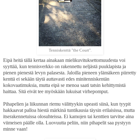
Tenniskenttä "the Court".
Eipä heitä tällä kertaa ainakaan mielikuvituksettomuudesta voi
syyttää, kun tennisverkko on rakennettu neljästä puuklapista ja
pienen pienestä levyn palasesta. Jaloilla pieneen ylämäkeen piirretty
kenttä ei sekään täytä auttavasti edes minitenniskentän
kokovaatimuksia, mutta eipä se menoa saati tatsin kehittymistä
haittaa. Sitä eivät tee myöskään lukuisat virhepomput.
Pihapelien ja liikunnan riemu välittyykin upeasti siinä, kun tyypit
hakkaavat palloa hiestä märkinä tuntikausia täysin erilaisissa, mutta
itserakennetuissa olosuhteissa. Ei kamojen tai kenttien tarvitse aina
viimeisen päälle olla. Luovuutta peliin, niin pihapelit saa pystyyn
minne vaan!