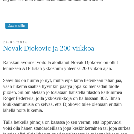
Jaa muille
24/05/2016
Novak Djokovic ja 200 viikkoa
Ranskan avoimet voitolla aloittanut Novak Djokovic on ollut
tenniksen ATP-listan ykkösnimi yhteensä 200 viikon ajan.
Saavutus on huima jo nyt, mutta eipä tämä tietenkään tähän jää,
vaan lukema saattaa hyvinkin päätyä jopa kolmensadan tuolle
puolen. Silloin aletaan jo tosissaan hätistellä tilaston kärkinimeä
Roger Federeriä, jolla ykkösviikkoja on hallussaan 302. Ilman
loukkaantumisia on selvää, että Djokovic tulee olemaan erittäin
lähellä noita lukemia.
Tällä hetkellä pinnoja on kasassa jo sen verran, että loppuvuosi
voisi olla hänen standardeillaan jopa keskinkertainen tai jopa surkea