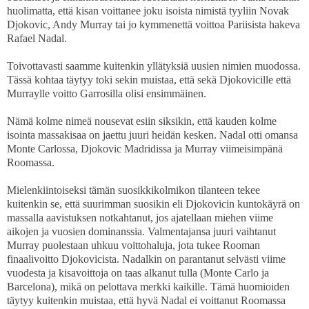
huolimatta, että kisan voittanee joku isoista nimistä tyyliin Novak
Djokovic, Andy Murray tai jo kymmenettä voittoa Pariisista hakeva
Rafael Nadal.
Toivottavasti saamme kuitenkin yllätyksiä uusien nimien muodossa.
Tässä kohtaa täytyy toki sekin muistaa, että sekä Djokovicille että
Murraylle voitto Garrosilla olisi ensimmäinen.
Nämä kolme nimeä nousevat esiin siksikin, että kauden kolme
isointa massakisaa on jaettu juuri heidän kesken. Nadal otti omansa
Monte Carlossa, Djokovic Madridissa ja Murray viimeisimpänä
Roomassa.
Mielenkiintoiseksi tämän suosikkikolmikon tilanteen tekee
kuitenkin se, että suurimman suosikin eli Djokovicin kuntokäyrä on
massalla aavistuksen notkahtanut, jos ajatellaan miehen viime
aikojen ja vuosien dominanssia. Valmentajansa juuri vaihtanut
Murray puolestaan uhkuu voittohaluja, jota tukee Rooman
finaalivoitto Djokovicista. Nadalkin on parantanut selvästi viime
vuodesta ja kisavoittoja on taas alkanut tulla (Monte Carlo ja
Barcelona), mikä on pelottava merkki kaikille. Tämä huomioiden
täytyy kuitenkin muistaa, että hyvä Nadal ei voittanut Roomassa