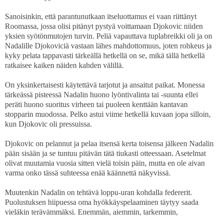
Sanoisinkin, että parantunutkaan itseluottamus ei vaan riittänyt
Roomassa, jossa olisi pitänyt pystyä voittamaan Djokovic niiden
yksien syötönmutojen turvin. Peliä vapauttava tuplabreikki oli ja on
Nadalille Djokoviciä vastaan lähes mahdottomuus, joten rohkeus ja
kyky pelata tappavasti tärkeällä hetkellä on se, mikä tällä hetkellä
ratkaisee kaiken näiden kahden välillä.
On yksinkertaisesti käytettävä tarjotut ja ansaitut paikat. Monessa
tärkeässä pisteessä Nadalin huono lyöntivalinta tai -suunta ellei
peräti huono suoritus virheen tai puoleen kenttään kantavan
stopparin muodossa. Pelko astui viime hetkellä kuvaan jopa silloin,
kun Djokovic oli pressuissa.
Djokovic on pelannut ja pelaa itsensä kerta toisensa jälkeen Nadalin
pään sisään ja se tuntuu pitävän tätä tiukasti otteessaan. Asetelmat
olivat muutamia vuosia sitten vielä toisin päin, mutta en ole aivan
varma onko tässä suhteessa enää käännettä näkyvissä.
Muutenkin Nadalin on tehtävä loppu-uran kohdalla federerit.
Puolustuksen hiipuessa oma hyökkäyspelaaminen täytyy saada
vieläkin terävämmäksi. Enemmän, aiemmin, tarkemmin,