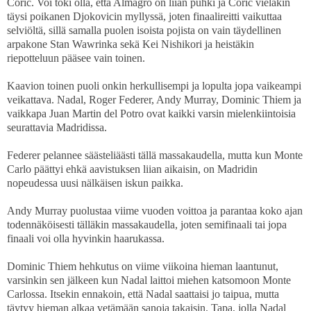
Coric. Voi toki olla, että Almagro on liian puhki ja Coric vieläkin
täysi poikanen Djokovicin myllyssä, joten finaalireitti vaikuttaa
selviöltä, sillä samalla puolen isoista pojista on vain täydellinen
arpakone Stan Wawrinka sekä Kei Nishikori ja heistäkin
riepotteluun pääsee vain toinen.
Kaavion toinen puoli onkin herkullisempi ja lopulta jopa vaikeampi
veikattava. Nadal, Roger Federer, Andy Murray, Dominic Thiem ja
vaikkapa Juan Martin del Potro ovat kaikki varsin mielenkiintoisia
seurattavia Madridissa.
Federer pelannee säästeliäästi tällä massakaudella, mutta kun Monte
Carlo päättyi ehkä aavistuksen liian aikaisin, on Madridin
nopeudessa uusi nälkäisen iskun paikka.
Andy Murray puolustaa viime vuoden voittoa ja parantaa koko ajan
todennäköisesti tälläkin massakaudella, joten semifinaali tai jopa
finaali voi olla hyvinkin haarukassa.
Dominic Thiem hehkutus on viime viikoina hieman laantunut,
varsinkin sen jälkeen kun Nadal laittoi miehen katsomoon Monte
Carlossa. Itsekin ennakoin, että Nadal saattaisi jo taipua, mutta
täytyy hieman alkaa vetämään sanoja takaisin. Tapa, jolla Nadal