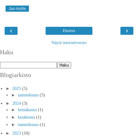
Jaa muille
‹
›
Etusivu
Näytä internetversio
Haku
Blogiarkisto
►
2025
(5)
►
tammikuuta
(5)
►
2024
(3)
►
heinäkuuta
(1)
►
kesäkuuta
(1)
►
tammikuuta
(1)
►
2023
(10)