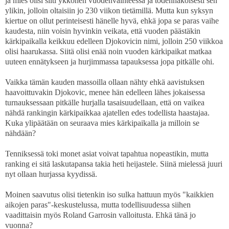
ja mies olisi silti ykkönen vuodenvaihteessa ja todennäköisesti sen
ylikin, jolloin oltaisiin jo 230 viikon tietämillä. Mutta kun syksyn
kiertue on ollut perinteisesti hänelle hyvä, ehkä jopa se paras vaihe
kaudesta, niin voisin hyvinkin veikata, että vuoden päästäkin
kärkipaikalla keikkuu edelleen Djokovicin nimi, jolloin 250 viikkoa
olisi haarukassa. Siitä olisi enää noin vuoden kärkipaikat matkaa
uuteen ennätykseen ja hurjimmassa tapauksessa jopa pitkälle ohi.
Vaikka tämän kauden massoilla ollaan nähty ehkä aavistuksen
haavoittuvakin Djokovic, menee hän edelleen lähes jokaisessa
turnauksessaan pitkälle hurjalla tasaisuudellaan, että on vaikea
nähdä rankingin kärkipaikkaa ajatellen edes todellista haastajaa.
Kuka ylipäätään on seuraava mies kärkipaikalla ja milloin se
nähdään?
Tenniksessä toki monet asiat voivat tapahtua nopeastikin, mutta
ranking ei sitä laskutapansa takia heti heijastele. Siinä mielessä juuri
nyt ollaan hurjassa kyydissä.
Moinen saavutus olisi tietenkin iso sulka hattuun myös "kaikkien
aikojen paras"-keskustelussa, mutta todellisuudessa siihen
vaadittaisin myös Roland Garrosin valloitusta. Ehkä tänä jo
vuonna?