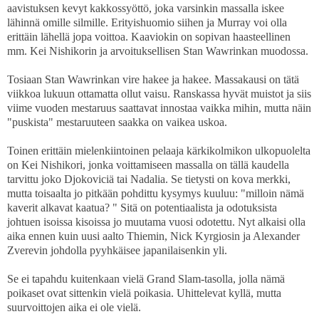
aavistuksen kevyt kakkossyöttö, joka varsinkin massalla iskee
lähinnä omille silmille. Erityishuomio siihen ja Murray voi olla
erittäin lähellä jopa voittoa. Kaaviokin on sopivan haasteellinen
mm. Kei Nishikorin ja arvoituksellisen Stan Wawrinkan muodossa.
Tosiaan Stan Wawrinkan vire hakee ja hakee. Massakausi on tätä
viikkoa lukuun ottamatta ollut vaisu. Ranskassa hyvät muistot ja siis
viime vuoden mestaruus saattavat innostaa vaikka mihin, mutta näin
"puskista" mestaruuteen saakka on vaikea uskoa.
Toinen erittäin mielenkiintoinen pelaaja kärkikolmikon ulkopuolelta
on Kei Nishikori, jonka voittamiseen massalla on tällä kaudella
tarvittu joko Djokoviciä tai Nadalia. Se tietysti on kova merkki,
mutta toisaalta jo pitkään pohdittu kysymys kuuluu: "milloin nämä
kaverit alkavat kaatua? " Sitä on potentiaalista ja odotuksista
johtuen isoissa kisoissa jo muutama vuosi odotettu. Nyt alkaisi olla
aika ennen kuin uusi aalto Thiemin, Nick Kyrgiosin ja Alexander
Zverevin johdolla pyyhkäisee japanilaisenkin yli.
Se ei tapahdu kuitenkaan vielä Grand Slam-tasolla, jolla nämä
poikaset ovat sittenkin vielä poikasia. Uhittelevat kyllä, mutta
suurvoittojen aika ei ole vielä.