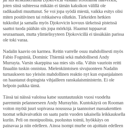
joten siinä suhteessa mikään ei tämän kaksikon välillä ole
radikaalisti muuttunut. Se voi jopa syödä miestä, vaikka esitys olisi
miten positiivinen tai rohkaiseva ollutkin. Tärkeiden hetkien
tukkoilut ja samalla myös Djokovicin kovuus tärkeissä pisteissä
saattoi tuoda päähän siis jopa mörköjä. Haamut tuppaavat
seuraamaan, mutta ylimielisyyteen Djokovicillä ei tässäkään parissa
ole toki varaa.
Nadalin kaavio on karmea. Reitin varrelle osuu mahdollisesti myös
Fabio Fogniniä, Dominic Thiemiä sekä mahdollisesti Andy
Murrayta. Varsin skarppina saa mies siis olla. Vähin vaurioin reitti
finaaliin tuskin onnistuu. Mielenkiintoisen sivujuonteen Nadalin
turnaukseen tuo yleisön mahdollinen reaktio nyt kun espanjalainen
on haastanut dopingista vihjailleen ranskalaisministerin. Ei ole
helpoin paikka tämä.
Tässä tai näissä valoissa katse suuntautuukin vuosi vuodelta
paremmin pelanneeseen Andy Murrayhin. Kuntokäyrä on Rooman
voiton myötä juuri sopivassa nousussa ja taannoiset massakenttien
tuomat selkävaivatkin on saatu parin vuoden takaisella leikkauksella
kuriin. Peli on monipuolista, puolustus toimii, hyökkäys on
painavaa ja niin edelleen. Ainoa isompi murhe on ajoittain edelleen