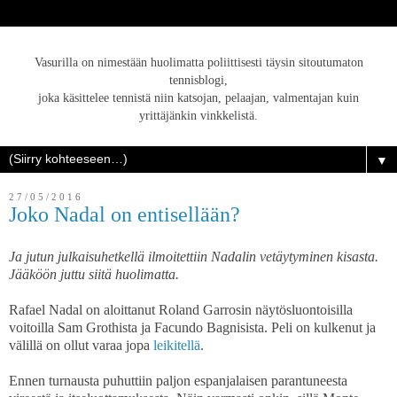
Vasurilla on nimestään huolimatta poliittisesti täysin sitoutumaton
tennisblogi,
joka käsittelee tennistä niin katsojan, pelaajan, valmentajan kuin
yrittäjänkin vinkkelistä.
▼
27/05/2016
Joko Nadal on entisellään?
Ja jutun julkaisuhetkellä ilmoitettiin Nadalin vetäytyminen kisasta.
Jääköön juttu siitä huolimatta.
Rafael Nadal on aloittanut Roland Garrosin näytösluontoisilla
voitoilla Sam Grothista ja Facundo Bagnisista. Peli on kulkenut ja
välillä on ollut varaa jopa
leikitellä
.
Ennen turnausta puhuttiin paljon espanjalaisen parantuneesta