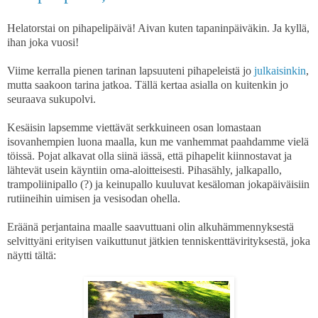
Helatorstai on pihapelipäivä! Aivan kuten tapaninpäiväkin. Ja kyllä,
ihan joka vuosi!
Viime kerralla pienen tarinan lapsuuteni pihapeleistä jo
julkaisinkin
,
mutta saakoon tarina jatkoa. Tällä kertaa asialla on kuitenkin jo
seuraava sukupolvi.
Kesäisin lapsemme viettävät serkkuineen osan lomastaan
isovanhempien luona maalla, kun me vanhemmat paahdamme vielä
töissä. Pojat alkavat olla siinä iässä, että pihapelit kiinnostavat ja
lähtevät usein käyntiin oma-aloitteisesti. Pihasähly, jalkapallo,
trampoliinipallo (?) ja keinupallo kuuluvat kesäloman jokapäiväisiin
rutiineihin uimisen ja vesisodan ohella.
Eräänä perjantaina maalle saavuttuani olin alkuhämmennyksestä
selvittyäni erityisen vaikuttunut jätkien tenniskenttävirityksestä, joka
näytti tältä: