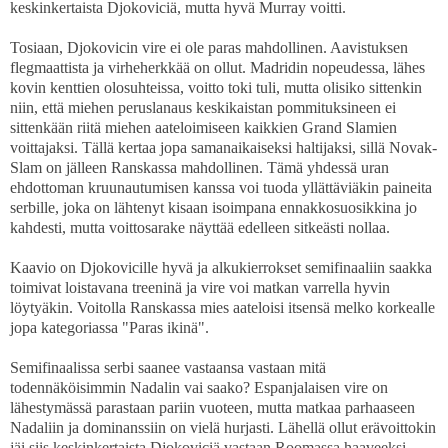
keskinkertaista Djokoviciä, mutta hyvä Murray voitti.
Tosiaan, Djokovicin vire ei ole paras mahdollinen. Aavistuksen
flegmaattista ja virheherkkää on ollut. Madridin nopeudessa, lähes
kovin kenttien olosuhteissa, voitto toki tuli, mutta olisiko sittenkin
niin, että miehen peruslanaus keskikaistan pommituksineen ei
sittenkään riitä miehen aateloimiseen kaikkien Grand Slamien
voittajaksi. Tällä kertaa jopa samanaikaiseksi haltijaksi, sillä Novak-
Slam on jälleen Ranskassa mahdollinen. Tämä yhdessä uran
ehdottoman kruunautumisen kanssa voi tuoda yllättäviäkin paineita
serbille, joka on lähtenyt kisaan isoimpana ennakkosuosikkina jo
kahdesti, mutta voittosarake näyttää edelleen sitkeästi nollaa.
Kaavio on Djokovicille hyvä ja alkukierrokset semifinaaliin saakka
toimivat loistavana treeninä ja vire voi matkan varrella hyvin
löytyäkin. Voitolla Ranskassa mies aateloisi itsensä melko korkealle
jopa kategoriassa "Paras ikinä".
Semifinaalissa serbi saanee vastaansa vastaan mitä
todennäköisimmin Nadalin vai saako? Espanjalaisen vire on
lähestymässä parastaan pariin vuoteen, mutta matkaa parhaaseen
Nadaliin ja dominanssiin on vielä hurjasti. Lähellä ollut erävoittokin
jäi siis keskinkertaista Djokoviciä vastaan Roomassa haaveeksi,