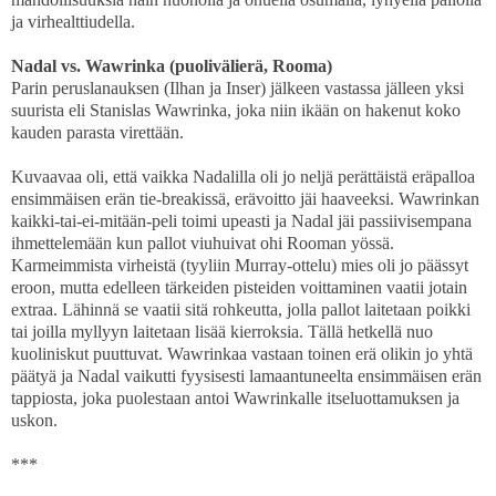
ja virhealttiudella.
Nadal vs. Wawrinka (puolivälierä, Rooma)
Parin peruslanauksen (Ilhan ja Inser) jälkeen vastassa jälleen yksi
suurista eli Stanislas Wawrinka, joka niin ikään on hakenut koko
kauden parasta virettään.
Kuvaavaa oli, että vaikka Nadalilla oli jo neljä perättäistä eräpalloa
ensimmäisen erän tie-breakissä, erävoitto jäi haaveeksi. Wawrinkan
kaikki-tai-ei-mitään-peli toimi upeasti ja Nadal jäi passiivisempana
ihmettelemään kun pallot viuhuivat ohi Rooman yössä.
Karmeimmista virheistä (tyyliin Murray-ottelu) mies oli jo päässyt
eroon, mutta edelleen tärkeiden pisteiden voittaminen vaatii jotain
extraa. Lähinnä se vaatii sitä rohkeutta, jolla pallot laitetaan poikki
tai joilla myllyyn laitetaan lisää kierroksia. Tällä hetkellä nuo
kuoliniskut puuttuvat. Wawrinkaa vastaan toinen erä olikin jo yhtä
päätyä ja Nadal vaikutti fyysisesti lamaantuneelta ensimmäisen erän
tappiosta, joka puolestaan antoi Wawrinkalle itseluottamuksen ja
uskon.
***