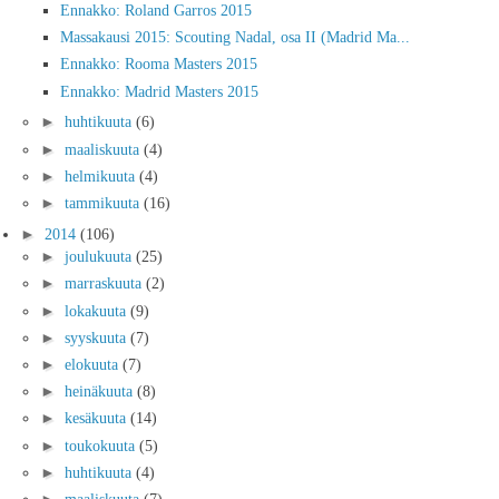
Ennakko: Roland Garros 2015
Massakausi 2015: Scouting Nadal, osa II (Madrid Ma...
Ennakko: Rooma Masters 2015
Ennakko: Madrid Masters 2015
►
huhtikuuta
(6)
►
maaliskuuta
(4)
►
helmikuuta
(4)
►
tammikuuta
(16)
►
2014
(106)
►
joulukuuta
(25)
►
marraskuuta
(2)
►
lokakuuta
(9)
►
syyskuuta
(7)
►
elokuuta
(7)
►
heinäkuuta
(8)
►
kesäkuuta
(14)
►
toukokuuta
(5)
►
huhtikuuta
(4)
►
maaliskuuta
(7)