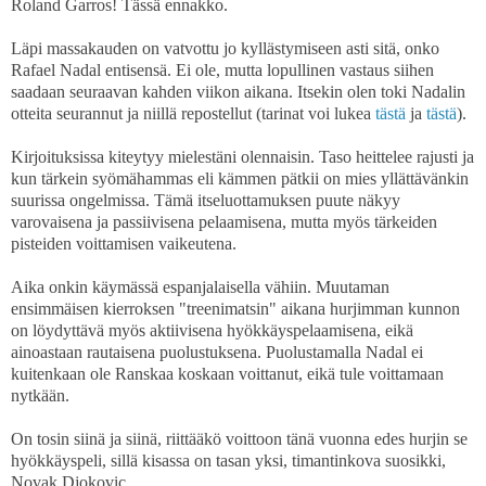
Roland Garros! Tässä ennakko.
Läpi massakauden on vatvottu jo kyllästymiseen asti sitä, onko
Rafael Nadal entisensä. Ei ole, mutta lopullinen vastaus siihen
saadaan seuraavan kahden viikon aikana. Itsekin olen toki Nadalin
otteita seurannut ja niillä repostellut (tarinat voi lukea
tästä
ja
tästä
).
Kirjoituksissa kiteytyy mielestäni olennaisin. Taso heittelee rajusti ja
kun tärkein syömähammas eli kämmen pätkii on mies yllättävänkin
suurissa ongelmissa. Tämä itseluottamuksen puute näkyy
varovaisena ja passiivisena pelaamisena, mutta myös tärkeiden
pisteiden voittamisen vaikeutena.
Aika onkin käymässä espanjalaisella vähiin. Muutaman
ensimmäisen kierroksen "treenimatsin" aikana hurjimman kunnon
on löydyttävä myös aktiivisena hyökkäyspelaamisena, eikä
ainoastaan rautaisena puolustuksena. Puolustamalla Nadal ei
kuitenkaan ole Ranskaa koskaan voittanut, eikä tule voittamaan
nytkään.
On tosin siinä ja siinä, riittääkö voittoon tänä vuonna edes hurjin se
hyökkäyspeli, sillä kisassa on tasan yksi, timantinkova suosikki,
Novak Djokovic.