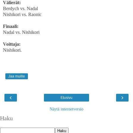
Välierät:
Berdych vs. Nadal
Nishikori vs. Raonic
Finaali:
Nadal vs. Nishikori
Voittaja:
Nishikori.
Jaa muille
‹
›
Etusivu
Näytä internetversio
Haku