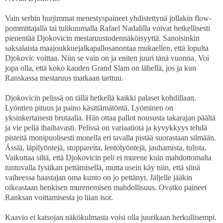
Vain serbin hurjimmat menestyspaineet yhdistettynä jollakin flow-
pommittajalla tai tulikuumalla Rafael Nadalilla voivat hetkellisesti
pienentää Djokovicin mestaruustodennäköisyyttä. Sanoisinkin
saksalaista maajoukkuejalkapallosanontaa mukaellen, että lopulta
Djokovic voittaa. Niin se vain on ja eniten juuri tänä vuonna. Voi
jopa olla, että koko kauden Grand Slam on lähellä, jos ja kun
Ranskassa mestaruus matkaan tarttuu.
Djokovicin pelissä on tällä hetkellä kaikki palaset kohdillaan.
Lyöntien pituus ja paino käsittämätöntä. Lyöminen on
yksinkertaisesti brutaalia. Hän ottaa pallot noususta takarajan päältä
ja vie peliä ihailtavasti. Pelissä on variaatiota ja kyvykkyys tehdä
pisteitä monipuolisesti monella eri tavalla pistää suorastaan silmään.
Ässiä, läpilyöntejä, stoppareita, lentolyöntejä, jauhamista, tulista.
Vaikuttaa siltä, että Djokovicin peli ei murene kuin mahdottomalta
tuntuvalla fysiikan pettämisellä, mutta usein käy niin, että siinä
vaiheessa haastajan oma kunto on jo pettänyt. Jäljelle jääkin
oikeastaan henkisen murenemisen mahdollisuus. Ovatko paineet
Ranksan voittamisesta jo liian isot.
Kaavio ei katsojan näkökulmasta voisi olla juurikaan herkullisempi.