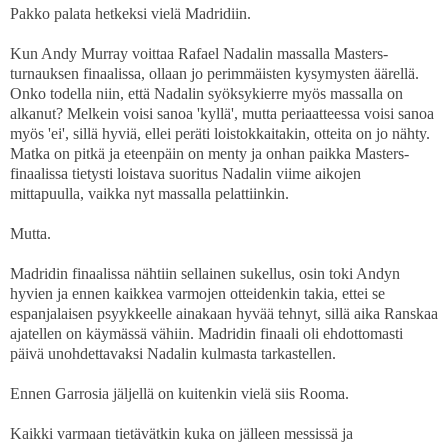
Pakko palata hetkeksi vielä Madridiin.
Kun Andy Murray voittaa Rafael Nadalin massalla Masters-
turnauksen finaalissa, ollaan jo perimmäisten kysymysten äärellä.
Onko todella niin, että Nadalin syöksykierre myös massalla on
alkanut? Melkein voisi sanoa 'kyllä', mutta periaatteessa voisi sanoa
myös 'ei', sillä hyviä, ellei peräti loistokkaitakin, otteita on jo nähty.
Matka on pitkä ja eteenpäin on menty ja onhan paikka Masters-
finaalissa tietysti loistava suoritus Nadalin viime aikojen
mittapuulla, vaikka nyt massalla pelattiinkin.
Mutta.
Madridin finaalissa nähtiin sellainen sukellus, osin toki Andyn
hyvien ja ennen kaikkea varmojen otteidenkin takia, ettei se
espanjalaisen psyykkeelle ainakaan hyvää tehnyt, sillä aika Ranskaa
ajatellen on käymässä vähiin. Madridin finaali oli ehdottomasti
päivä unohdettavaksi Nadalin kulmasta tarkastellen.
Ennen Garrosia jäljellä on kuitenkin vielä siis Rooma.
Kaikki varmaan tietävätkin kuka on jälleen messissä ja