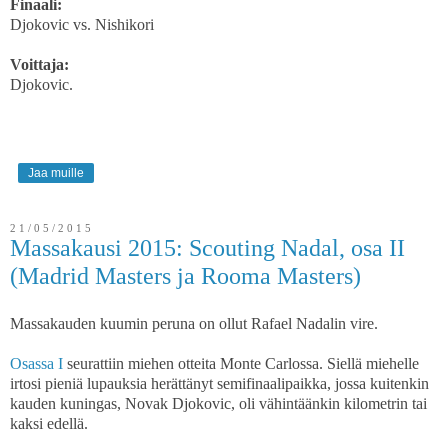
Finaali:
Djokovic vs. Nishikori
Voittaja:
Djokovic.
Jaa muille
21/05/2015
Massakausi 2015: Scouting Nadal, osa II
(Madrid Masters ja Rooma Masters)
Massakauden kuumin peruna on ollut Rafael Nadalin vire.
Osassa I
seurattiin miehen otteita Monte Carlossa. Siellä miehelle
irtosi pieniä lupauksia herättänyt semifinaalipaikka, jossa kuitenkin
kauden kuningas, Novak Djokovic, oli vähintäänkin kilometrin tai
kaksi edellä.