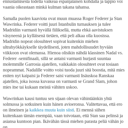
ennustamisesta todella vaikeaa espanjalaisen kohdalla ja tappio voi
vaania oikeastaan minkä kulman takana tahansa.
Samalla puolen kaaviota ovat muun muassa Roger Federer ja Stan
Wawrinka. Federer voitti juuri Istanbulin turnauksen ja tulee
Madridiin varmasti hyvällä fiiliksellä, mutta ehkä aavistuksen
väsyneenä ja kylläisenä tietäen, että peli alkaa olla kuosissa.
Madridin nopeat olosuhteet sopivat kuitenkin miehen
ultrahyökkäykselle täydellisesti, joten mahdollisuudet hyvään
viikkoon ovat olemassa. Hienoa olisikin nähdä klassinen Nadal vs.
Federer -semifinaali, sillä se antaisi varmasti hurjasti suuntaa
molemmille Garrosia ajatellen, vaikkakin olosuhteet ovat tosiaan
nopeammat. Nadalille voitto voisi tuoda juuri sitä boostia, mitä mies
eniten nyt kaipaisi ja Federer saisi varmasti lisäuskoa Ranskaa
ajatellen, joka isossa kuvassa on varmasti se Grand Slam, johon
mies itse tai kukaan meistä vähiten uskoo.
Wawrinkan kausi tuntuu sen sijaan olevan vähintäänkin yhtä
solmussa ja sotkuinen kuin hänen avioeronsa. Valitettavaa, että ero
on ilmeinen ja
kaikkea muuta kuin siisti
. Ei mennä siihen
kuitenkaan tämän enempää, vaan toivotaan, että Stan saa pelinsä ja
asiansa kuntoon pian. Ikävähän tässä miehen parasta peliä vähän jo
on.