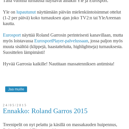
Tänä vuonna turnausta näyttävät ainakin Yle ja Eurosport.
Yle on
lupautunut
näyttämään päivän mielenkiintoisimmat ottelut
(1-2 per päivä) koko turnauksen ajan joko TV2:n tai YleAreenan
kautta.
Eurosport
näyttää Roland Garrosin perinteisesti kanavillaan, mutta
myös loistavassa
EurosportPlayer-palvelussaan
, jossa paljon myös
muuta sisältöä (klippejä, haastatteluita, highlightseja) turnauksesta.
Suosittelen lämpimästi!
Hyvää Garrosia kaikille! Nautitaan massatenniksen antimista!
Jaa muille
24/05/2015
Ennakko: Roland Garros 2015
Treenipelit on nyt pelattu ja käsillä on massakauden huipennus,