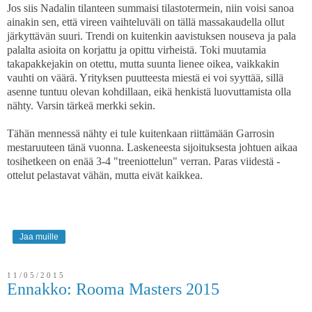
Jos siis Nadalin tilanteen summaisi tilastotermein, niin voisi sanoa
ainakin sen, että vireen vaihteluväli on tällä massakaudella ollut
järkyttävän suuri. Trendi on kuitenkin aavistuksen nouseva ja pala
palalta asioita on korjattu ja opittu virheistä. Toki muutamia
takapakkejakin on otettu, mutta suunta lienee oikea, vaikkakin
vauhti on väärä. Yrityksen puutteesta miestä ei voi syyttää, sillä
asenne tuntuu olevan kohdillaan, eikä henkistä luovuttamista olla
nähty. Varsin tärkeä merkki sekin.
Tähän mennessä nähty ei tule kuitenkaan riittämään Garrosin
mestaruuteen tänä vuonna. Laskeneesta sijoituksesta johtuen aikaa
tosihetkeen on enää 3-4 "treeniottelun" verran. Paras viidestä -
ottelut pelastavat vähän, mutta eivät kaikkea.
Jaa muille
11/05/2015
Ennakko: Rooma Masters 2015