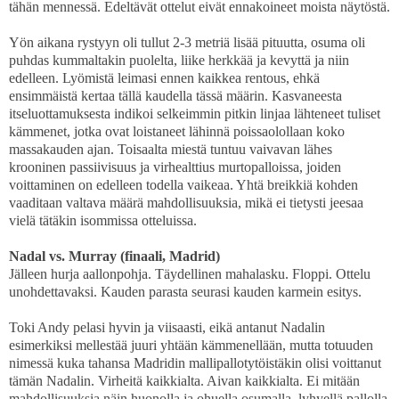
tähän mennessä. Edeltävät ottelut eivät ennakoineet moista näytöstä.
Yön aikana rystyyn oli tullut 2-3 metriä lisää pituutta, osuma oli
puhdas kummaltakin puolelta, liike herkkää ja kevyttä ja niin
edelleen. Lyömistä leimasi ennen kaikkea rentous, ehkä
ensimmäistä kertaa tällä kaudella tässä määrin. Kasvaneesta
itseluottamuksesta indikoi selkeimmin pitkin linjaa lähteneet tuliset
kämmenet, jotka ovat loistaneet lähinnä poissaolollaan koko
massakauden ajan. Toisaalta miestä tuntuu vaivavan lähes
krooninen passiivisuus ja virhealttius murtopalloissa, joiden
voittaminen on edelleen todella vaikeaa. Yhtä breikkiä kohden
vaaditaan valtava määrä mahdollisuuksia, mikä ei tietysti jeesaa
vielä tätäkin isommissa otteluissa.
Nadal vs. Murray (finaali, Madrid)
Jälleen hurja aallonpohja. Täydellinen mahalasku. Floppi. Ottelu
unohdettavaksi. Kauden parasta seurasi kauden karmein esitys.
Toki Andy pelasi hyvin ja viisaasti, eikä antanut Nadalin
esimerkiksi mellestää juuri yhtään kämmenellään, mutta totuuden
nimessä kuka tahansa Madridin mallipallotytöistäkin olisi voittanut
tämän Nadalin. Virheitä kaikkialta. Aivan kaikkialta. Ei mitään
mahdollisuuksia näin huonolla ja ohuella osumalla, lyhyellä pallolla