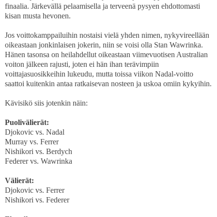
finaalia. Järkevällä pelaamisella ja terveenä pysyen ehdottomasti
kisan musta hevonen.
Jos voittokamppailuihin nostaisi vielä yhden nimen, nykyvireellään
oikeastaan jonkinlaisen jokerin, niin se voisi olla Stan Wawrinka.
Hänen tasonsa on heilahdellut oikeastaan viimevuotisen Australian
voiton jälkeen rajusti, joten ei hän ihan terävimpiin
voittajasuosikkeihin lukeudu, mutta toissa viikon Nadal-voitto
saattoi kuitenkin antaa ratkaisevan nosteen ja uskoa omiin kykyihin.
Kävisikö siis jotenkin näin:
Puolivälierät:
Djokovic vs. Nadal
Murray vs. Ferrer
Nishikori vs. Berdych
Federer vs. Wawrinka
Välierät:
Djokovic vs. Ferrer
Nishikori vs. Federer