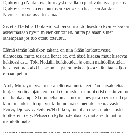
Djokovic ja Nadal ovat törmäyskurssilla jo puolivälierissä, jos siis
Djokovic selvittää ensimmäisen kierroksen haasteen Jarkko
Niemisen muodossa tiistaina.
Se, että Nadal ja Djokovic kohtaavat mahdollisesti jo kvartseissa on
asetelmaltaan hyvin mielenkiintoinen, mutta palataan siihen
lähempänä jos tuo ottelu toteutuu.
Elämä tämän kaksikon takana on niin ikään kutkuttavassa
tilanteessa, mutta tosiasia lienee se, että tässä kisassa muut kisaavat
kakkossijasta. Toki Nadalin heikkouden ja oman mahdollisuuden
haistavat nyt kaikki ja se antaa paljon uskoa, joka vaikuttaa paljon
omaan peliin.
Andy Murrayn hyvät massapelit ovat nostaneet hänen osakkeitaan
hurjasti voittoa ajatellen, mutta Garrosin arpaonni olisi tuskin voinut
olla hankalampi. Skotin peliä mitataankin lähes joka kierroksella ja
kun turnauksen loppu voi kulminoitua esimerkiksi seuraavasti:
Ferrer, Djokovic, Federer/Nishikori, niin ihan mestaruuteen asti ei
luottoa ei löydy. Pelissä on kyllä potentiaalia, mutta reitti tuntuu
mahdottomalta.