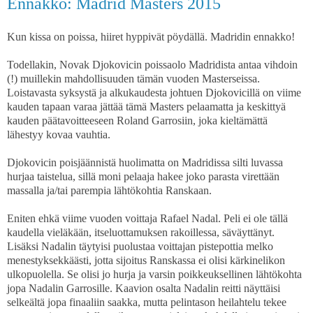
Ennakko: Madrid Masters 2015
Kun kissa on poissa, hiiret hyppivät pöydällä. Madridin ennakko!
Todellakin, Novak Djokovicin poissaolo Madridista antaa vihdoin
(!) muillekin mahdollisuuden tämän vuoden Masterseissa.
Loistavasta syksystä ja alkukaudesta johtuen Djokovicillä on viime
kauden tapaan varaa jättää tämä Masters pelaamatta ja keskittyä
kauden päätavoitteeseen Roland Garrosiin, joka kieltämättä
lähestyy kovaa vauhtia.
Djokovicin poisjäännistä huolimatta on Madridissa silti luvassa
hurjaa taistelua, sillä moni pelaaja hakee joko parasta virettään
massalla ja/tai parempia lähtökohtia Ranskaan.
Eniten ehkä viime vuoden voittaja Rafael Nadal. Peli ei ole tällä
kaudella vieläkään, itseluottamuksen rakoillessa, säväyttänyt.
Lisäksi Nadalin täytyisi puolustaa voittajan pistepottia melko
menestyksekkäästi, jotta sijoitus Ranskassa ei olisi kärkinelikon
ulkopuolella. Se olisi jo hurja ja varsin poikkeuksellinen lähtökohta
jopa Nadalin Garrosille. Kaavion osalta Nadalin reitti näyttäisi
selkeältä jopa finaaliin saakka, mutta pelintason heilahtelu tekee