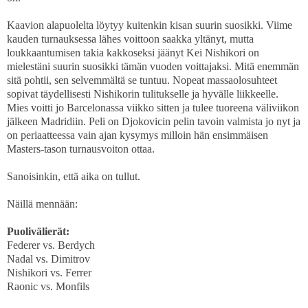
Kaavion alapuolelta löytyy kuitenkin kisan suurin suosikki. Viime
kauden turnauksessa lähes voittoon saakka yltänyt, mutta
loukkaantumisen takia kakkoseksi jäänyt Kei Nishikori on
mielestäni suurin suosikki tämän vuoden voittajaksi. Mitä enemmän
sitä pohtii, sen selvemmältä se tuntuu. Nopeat massaolosuhteet
sopivat täydellisesti Nishikorin tulitukselle ja hyvälle liikkeelle.
Mies voitti jo Barcelonassa viikko sitten ja tulee tuoreena väliviikon
jälkeen Madridiin. Peli on Djokovicin pelin tavoin valmista jo nyt ja
on periaatteessa vain ajan kysymys milloin hän ensimmäisen
Masters-tason turnausvoiton ottaa.
Sanoisinkin, että aika on tullut.
Näillä mennään:
Puolivälierät:
Federer vs. Berdych
Nadal vs. Dimitrov
Nishikori vs. Ferrer
Raonic vs. Monfils