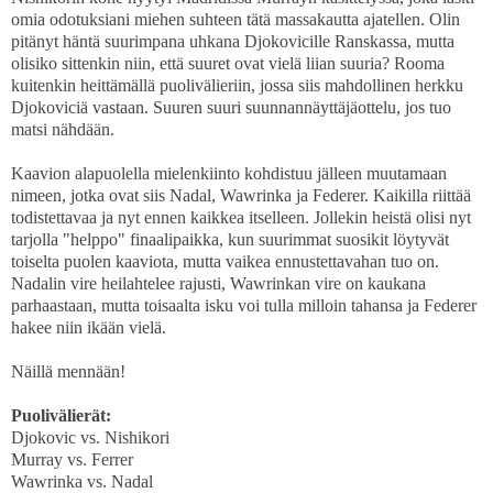
omia odotuksiani miehen suhteen tätä massakautta ajatellen. Olin
pitänyt häntä suurimpana uhkana Djokovicille Ranskassa, mutta
olisiko sittenkin niin, että suuret ovat vielä liian suuria? Rooma
kuitenkin heittämällä puolivälieriin, jossa siis mahdollinen herkku
Djokoviciä vastaan. Suuren suuri suunnannäyttäjäottelu, jos tuo
matsi nähdään.
Kaavion alapuolella mielenkiinto kohdistuu jälleen muutamaan
nimeen, jotka ovat siis Nadal, Wawrinka ja Federer. Kaikilla riittää
todistettavaa ja nyt ennen kaikkea itselleen. Jollekin heistä olisi nyt
tarjolla "helppo" finaalipaikka, kun suurimmat suosikit löytyvät
toiselta puolen kaaviota, mutta vaikea ennustettavahan tuo on.
Nadalin vire heilahtelee rajusti, Wawrinkan vire on kaukana
parhaastaan, mutta toisaalta isku voi tulla milloin tahansa ja Federer
hakee niin ikään vielä.
Näillä mennään!
Puolivälierät:
Djokovic vs. Nishikori
Murray vs. Ferrer
Wawrinka vs. Nadal