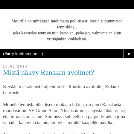
Vasurilla on nimestään huolimatta poliittisesti täysin sitoutumaton
tennisblogi,
joka käsittelee tennistä niin katsojan, pelaajan, valmentajan kuin
yrittäjänkin vinkkelistä.
▼
25/05/2015
Mistä näkyy Ranskan avoimet?
Kevään massakausi huipentuu siis Ranskan avoimiin, Roland
Garrosiin.
Monelle tennisfanille, itseni mukaan lukien, on juuri Ranskasta
muodostunut SE Grand Slam. Yksi isoimmista syistä tähän on se,
että turnaus on saanut Suomessa suhteellisen paljon tv-aikaa jopa
vapailta kanavilta tai ainakin yleisimmiltä kaapelikanavilta.