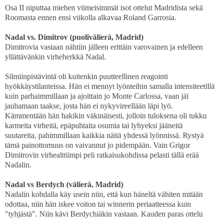
Osa II niputtaa miehen viimeisimmät isot ottelut Madridista sekä
Roomasta ennen ensi viikolla alkavaa Roland Garrosia.
Nadal vs. Dimitrov (puolivälierä, Madrid)
Dimitrovia vastaan nähtiin jälleen erittäin varovainen ja edelleen
yllättävänkin virheherkkä Nadal.
Silmiinpistävintä oli kuitenkin puutteellinen reagointi
hyökkäystilanteissa. Hän ei mennyt lyönteihin samalla intensiteetillä
kuin parhaimmillaan ja ajoittain jo Monte Carlossa, vaan jäi
jauhamaan taakse, josta hän ei nykyvireellään läpi lyö.
Kämmentään hän hakikin väkinäisesti, jolloin tuloksena oli tukku
karmeita virheitä, epäpuhtaita osumia tai lyhyeksi jääneitä
suutareita, pahimmillaan kaikkia näitä yhdessä lyönnissä. Rystyä
tämä painottomuus on vaivannut jo pidempään. Vain Grigor
Dimitrovin virhealttiimpi peli ratkaisukohdissa pelasti tällä erää
Nadalin.
Nadal vs Berdych (välierä, Madrid)
Nadalin kohdalla käy usein niin, että kun häneltä vähiten mitään
odottaa, niin hän iskee voiton tai winnerin periaatteessa kuin
"tyhjästä". Niin kävi Berdychiäkin vastaan. Kauden paras ottelu