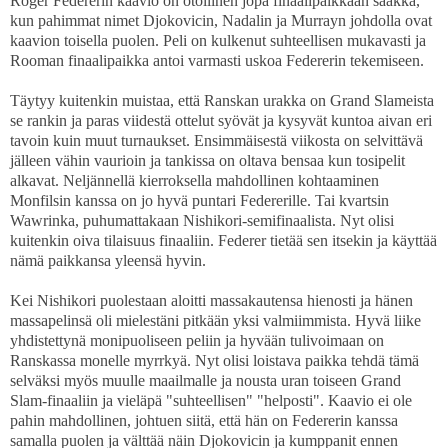
Roger Federerin kaavio on otollinen jopa finaalipaikkaan saakka,
kun pahimmat nimet Djokovicin, Nadalin ja Murrayn johdolla ovat
kaavion toisella puolen. Peli on kulkenut suhteellisen mukavasti ja
Rooman finaalipaikka antoi varmasti uskoa Federerin tekemiseen.
Täytyy kuitenkin muistaa, että Ranskan urakka on Grand Slameista
se rankin ja paras viidestä ottelut syövät ja kysyvät kuntoa aivan eri
tavoin kuin muut turnaukset. Ensimmäisestä viikosta on selvittävä
jälleen vähin vaurioin ja tankissa on oltava bensaa kun tosipelit
alkavat. Neljännellä kierroksella mahdollinen kohtaaminen
Monfilsin kanssa on jo hyvä puntari Federerille. Tai kvartsin
Wawrinka, puhumattakaan Nishikori-semifinaalista. Nyt olisi
kuitenkin oiva tilaisuus finaaliin. Federer tietää sen itsekin ja käyttää
nämä paikkansa yleensä hyvin.
Kei Nishikori puolestaan aloitti massakautensa hienosti ja hänen
massapelinsä oli mielestäni pitkään yksi valmiimmista. Hyvä liike
yhdistettynä monipuoliseen peliin ja hyvään tulivoimaan on
Ranskassa monelle myrrkyä. Nyt olisi loistava paikka tehdä tämä
selväksi myös muulle maailmalle ja nousta uran toiseen Grand
Slam-finaaliin ja vieläpä "suhteellisen" "helposti". Kaavio ei ole
pahin mahdollinen, johtuen siitä, että hän on Federerin kanssa
samalla puolen ja välttää näin Djokovicin ja kumppanit ennen