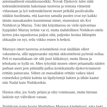
automaattisesti ennakkosuosikki. Novak Djokovic tulee mitä
todennäköisimmin hakemaan tuoreena ja rentona viimeistä
viilaustaan ja lyö todennäköisesti monet pelkillä puolivaloilla
siitäkin huolimatta, että kaavion samalla puolen ovat nyt kaikki
tämän massakauden kuumimmat nimet, etunenässä siis Kei
Nishikori ja Murray. Toki tätä kirjoittaessa on vielä epävarmaa
hyppääkö Murray kehiin vai ei, mutta mahdollinen Nishikori-ottelu
kertoo joka tapauksessa paljon siitä, paljonko keulaa lähimpiin
uhkaajiin on nyt, reilu viikko ennen h-hetkeä.
Murrayn otteet tuoreena aviomiehenä ovat sinällään olleet
vakuuttavia, sillä tappiosarake näyttää ukkomiehenä pyöreää nollaa.
Peli ei massallakaan ole silti juuri häikäissyt, mutta fiksua ja
tehokasta se kyllä on. Mies tylsyttää monen otteet pelaamalla näiden
parhaat aseet pois pitämällä palloa keskikaistalla djokovicmaisesti
erittäin painavana. Siihen on massallakin erittäin vaikea iskeä
esimerkiksi jyrkkiä kulmia tai läpilyöntejä hakien ja tähän kaatui
niin Nadal kuin Nishikorikin.
Hienoa olisi, jos Andy pelaisi ja olisi voimissaan, mutta hieman
laskisin nyt väliviikon varaan.
Nishikorin kone hyytyi Madridissa Murrayn käsittelyssä, joka laski