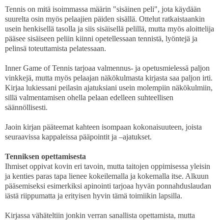
Tennis on mitä isoimmassa määrin "sisäinen peli", jota käydään
suurelta osin myös pelaajien päiden sisällä. Ottelut ratkaistaankin
usein henkisellä tasolla ja siis sisäisellä pelillä, mutta myös aloittelija
pääsee sisäiseen peliin kiinni opetellessaan tennistä, lyöntejä ja
pelinsä toteuttamista pelatessaan.
Inner Game of Tennis tarjoaa valmennus- ja opetusmielessä paljon
vinkkejä, mutta myös pelaajan näkökulmasta kirjasta saa paljon irti.
Kirjaa lukiessani peilasin ajatuksiani usein molempiin näkökulmiin,
sillä valmentamisen ohella pelaan edelleen suhteellisen
säännöllisesti.
Jaoin kirjan pääteemat kahteen isompaan kokonaisuuteen, joista
seuraavissa kappaleissa pääpointit ja –ajatukset.
Tenniksen opettamisesta
Ihmiset oppivat kovin eri tavoin, mutta taitojen oppimisessa yleisin
ja kenties paras tapa lienee kokeilemalla ja kokemalla itse. Alkuun
pääsemiseksi esimerkiksi apinointi tarjoaa hyvän ponnahduslaudan
iästä riippumatta ja erityisen hyvin tämä toimiikin lapsilla.
Kirjassa vähäteltiin jonkin verran sanallista opettamista, mutta