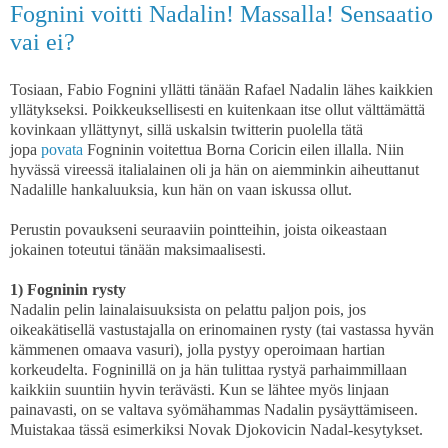
Fognini voitti Nadalin! Massalla! Sensaatio
vai ei?
Tosiaan, Fabio Fognini yllätti tänään Rafael Nadalin lähes kaikkien
yllätykseksi. Poikkeuksellisesti en kuitenkaan itse ollut välttämättä
kovinkaan yllättynyt, sillä uskalsin twitterin puolella tätä
jopa
povata
Fogninin voitettua Borna Coricin eilen illalla. Niin
hyvässä vireessä italialainen oli ja hän on aiemminkin aiheuttanut
Nadalille hankaluuksia, kun hän on vaan iskussa ollut.
Perustin povaukseni seuraaviin pointteihin, joista oikeastaan
jokainen toteutui tänään maksimaalisesti.
1) Fogninin rysty
Nadalin pelin lainalaisuuksista on pelattu paljon pois, jos
oikeakätisellä vastustajalla on erinomainen rysty (tai vastassa hyvän
kämmenen omaava vasuri), jolla pystyy operoimaan hartian
korkeudelta. Fogninillä on ja hän tulittaa rystyä parhaimmillaan
kaikkiin suuntiin hyvin terävästi. Kun se lähtee myös linjaan
painavasti, on se valtava syömähammas Nadalin pysäyttämiseen.
Muistakaa tässä esimerkiksi Novak Djokovicin Nadal-kesytykset.