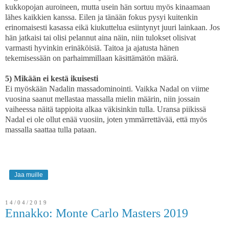
kukkopojan auroineen, mutta usein hän sortuu myös kinaamaan
lähes kaikkien kanssa. Eilen ja tänään fokus pysyi kuitenkin
erinomaisesti kasassa eikä kiukuttelua esiintynyt juuri lainkaan. Jos
hän jatkaisi tai olisi pelannut aina näin, niin tulokset olisivat
varmasti hyvinkin erinäköisiä. Taitoa ja ajatusta hänen
tekemisessään on parhaimmillaan käsittämätön määrä.
5) Mikään ei kestä ikuisesti
Ei myöskään Nadalin massadominointi. Vaikka Nadal on viime
vuosina saanut mellastaa massalla mielin määrin, niin jossain
vaiheessa näitä tappioita alkaa väkisinkin tulla. Uransa piikissä
Nadal ei ole ollut enää vuosiin, joten ymmärrettävää, että myös
massalla saattaa tulla pataan.
Jaa muille
14/04/2019
Ennakko: Monte Carlo Masters 2019