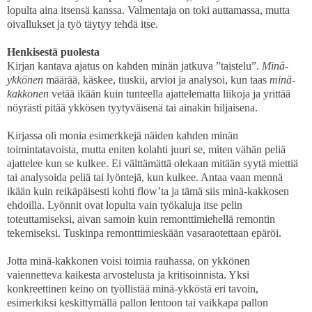
lopulta aina itsensä kanssa. Valmentaja on toki auttamassa, mutta
oivallukset ja työ täytyy tehdä itse.
Henkisestä puolesta
Kirjan kantava ajatus on kahden minän jatkuva ”taistelu”.
Minä-
ykkönen
määrää, käskee, tiuskii, arvioi ja analysoi, kun taas
minä-
kakkonen
vetää ikään kuin tunteella ajattelematta liikoja ja yrittää
nöyrästi pitää ykkösen tyytyväisenä tai ainakin hiljaisena.
Kirjassa oli monia esimerkkejä näiden kahden minän
toimintatavoista, mutta eniten kolahti juuri se, miten vähän peliä
ajattelee kun se kulkee. Ei välttämättä olekaan mitään syytä miettiä
tai analysoida peliä tai lyöntejä, kun kulkee. Antaa vaan mennä
ikään kuin reikäpäisesti kohti flow’ta ja tämä siis minä-kakkosen
ehdoilla. Lyönnit ovat lopulta vain työkaluja itse pelin
toteuttamiseksi, aivan samoin kuin remonttimiehellä remontin
tekemiseksi. Tuskinpa remonttimieskään vasaraotettaan epäröi.
Jotta minä-kakkonen voisi toimia rauhassa, on ykkönen
vaiennetteva kaikesta arvostelusta ja kritisoinnista. Yksi
konkreettinen keino on työllistää minä-ykköstä eri tavoin,
esimerkiksi keskittymällä pallon lentoon tai vaikkapa pallon