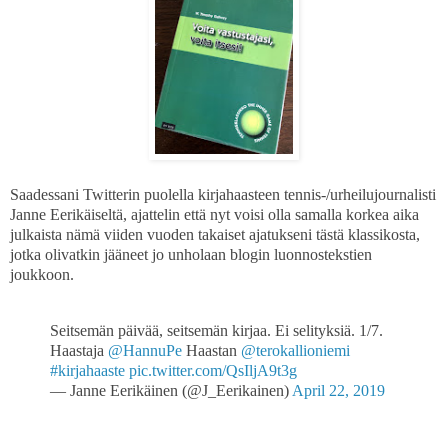
Saadessani Twitterin puolella kirjahaasteen tennis-/urheilujournalisti
Janne Eerikäiseltä, ajattelin että nyt voisi olla samalla korkea aika
julkaista nämä viiden vuoden takaiset ajatukseni tästä klassikosta,
jotka olivatkin jääneet jo unholaan blogin luonnostekstien
joukkoon.
Seitsemän päivää, seitsemän kirjaa. Ei selityksiä. 1/7.
Haastaja
@HannuPe
Haastan
@terokallioniemi
#kirjahaaste
pic.twitter.com/QsIljA9t3g
— Janne Eerikäinen (@J_Eerikainen)
April 22, 2019