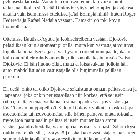
pelillisestä lamasta. Vaikutti ja on usein ennenkin vaikuttanut
tällaisina aikoina siltä, että Djokovic syttyy heikompien jaksojensa
aikana vain isoimmissa otteluissa ja/tai isoimpia nimiä, kuten Roger
Federeriä ja Rafael Nadalia vastaan. Tämäkin on toki kovin
luonnollista.
Otteluissa Bautista-Agutia ja Kohlschreiberia vastaan Djokovic
pelasi ikään kuin automaattipilotilla, mutta kun vastustajat voittivat
lopulta lähinnä itsensä ja saivat hyvän momentumin päälle, ikään
kuin out of their minds -moodin, niin samalla kaatui myös "vaisu"
Djokovic. Ei hän huono ollut, mutta ei loistavakaan, jolloin hän
antoi mahdollisuuden vastustajalle olla hurjimmalla pelillään
parempi.
En tiedä, onko tai oliko Djokovic sokaistunut omaan pelitasoonsa ja
-tapaansa, joka onkin perustasollaan niin korkea, että se usein
riittää, mutta ei enää välttämättä siinä tapauksessa, jos vastustaja
löytää oman huippupelinsä. Silloin Djokovic vaikuttaa joskus jopa
aseettomalta tai neuvottomalta, sillä hänen painava, mutta toisaalta
myös ison marginaalin pelinsä ei usein muutenkaan ammu
vastustajaa ulos kentältä, vaan tappaa tasaisen varmasti. Silloin kyse
onkin enemmän siitä, pystyykö ja uskaltaako vastustaja ottaa suuren
suuren riskin ja olla ultra-aggressiivinen, jolla on serbin