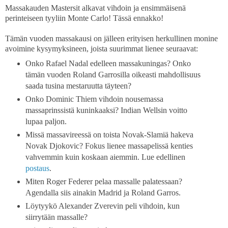
Massakauden Mastersit alkavat vihdoin ja ensimmäisenä
perinteiseen tyyliin Monte Carlo! Tässä ennakko!
Tämän vuoden massakausi on jälleen erityisen herkullinen monine
avoimine kysymyksineen, joista suurimmat lienee seuraavat:
Onko Rafael Nadal edelleen massakuningas? Onko
tämän vuoden Roland Garrosilla oikeasti mahdollisuus
saada tusina mestaruutta täyteen?
Onko Dominic Thiem vihdoin nousemassa
massaprinssistä kuninkaaksi? Indian Wellsin voitto
lupaa paljon.
Missä massavireessä on toista Novak-Slamiä hakeva
Novak Djokovic? Fokus lienee massapelissä kenties
vahvemmin kuin koskaan aiemmin. Lue edellinen
postaus
.
Miten Roger Federer pelaa massalle palatessaan?
Agendalla siis ainakin Madrid ja Roland Garros.
Löytyykö Alexander Zverevin peli vihdoin, kun
siirrytään massalle?