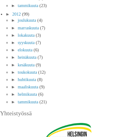
►
tammikuuta
(23)
►
2012
(99)
►
joulukuuta
(4)
►
marraskuuta
(7)
►
lokakuuta
(3)
►
syyskuuta
(7)
►
elokuuta
(6)
►
heinäkuuta
(7)
►
kesäkuuta
(9)
►
toukokuuta
(12)
►
huhtikuuta
(8)
►
maaliskuuta
(9)
►
helmikuuta
(6)
►
tammikuuta
(21)
Yhteistyössä