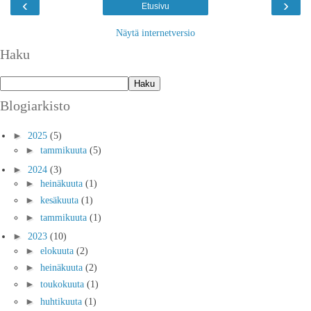
‹
›
Etusivu
Näytä internetversio
Haku
Blogiarkisto
►
2025
(5)
►
tammikuuta
(5)
►
2024
(3)
►
heinäkuuta
(1)
►
kesäkuuta
(1)
►
tammikuuta
(1)
►
2023
(10)
►
elokuuta
(2)
►
heinäkuuta
(2)
►
toukokuuta
(1)
►
huhtikuuta
(1)