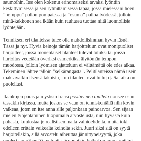
saumoihin. Itse olen kokenut erinomaiseksi tavaksi lyöntiin
keskittymisessä ja sen rytmittämisessä tapaa, jossa mielessäni hoen
”pomppu" pallon pompatessa ja "osuma” palloa lyödessä, jolloin
minä-kakkonen saa ikään kuin rauhassa tuottaa niitä luonnollisia
lyöntejään.
Tenniksen eri tilanteissa tulee olla mahdollisimman hyvin läsnä.
Tässä ja nyt. Hyviä keinoja tämän harjoitteluun ovat monipuoliset
harjoitteet, joissa monenlaiset tilanteet tulevat tutuksi tai joissa
harjoitus vedetään överiksi esimerkiksi älyttömän tempon
muodossa, jolloin lyömisen ajatteluun ei välttämättä ole edes aikaa.
Tekeminen lähtee tällöin "selkärangasta". Pelitilanteissa nämä usein
maksavatkin itsensä takaisin, kun tilanteet ovat tuttuja ja/tai aika on
puolellasi.
Ikiaikojen paras ja mystisin fraasi
positiivinen ajattelu
nousee esiin
tässäkin kirjassa, mutta joskus se vaan on tenniskentällä niin kovin
vaikeaa, joten en itse anna sille paljonkaan painoarvoa. Sen sijaan
mielen tyhjentäminen luopumalla arvostelusta, niin hyvästä kuin
pahasta, kuulostaa jo realistisemmalta vaihtoehdolta, mutta toki
edelleen erittäin vaikealta keinolta sekin. Juuri siksi sitä on syytä
harjoitellakin, sillä arvostelu aiheuttaa jännittyneisyyttä, joka
puolestaan vähentää rentoutta. Huonotkin hetket on ymmärrettävä