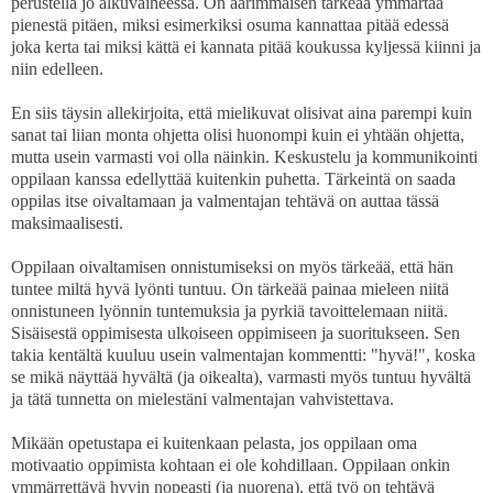
perustella jo alkuvaiheessa. On äärimmäisen tärkeää ymmärtää
pienestä pitäen, miksi esimerkiksi osuma kannattaa pitää edessä
joka kerta tai miksi kättä ei kannata pitää koukussa kyljessä kiinni ja
niin edelleen.
En siis täysin allekirjoita, että mielikuvat olisivat aina parempi kuin
sanat tai liian monta ohjetta olisi huonompi kuin ei yhtään ohjetta,
mutta usein varmasti voi olla näinkin. Keskustelu ja kommunikointi
oppilaan kanssa edellyttää kuitenkin puhetta. Tärkeintä on saada
oppilas itse oivaltamaan ja valmentajan tehtävä on auttaa tässä
maksimaalisesti.
Oppilaan oivaltamisen onnistumiseksi on myös tärkeää, että hän
tuntee miltä hyvä lyönti tuntuu. On tärkeää painaa mieleen niitä
onnistuneen lyönnin tuntemuksia ja pyrkiä tavoittelemaan niitä.
Sisäisestä oppimisesta ulkoiseen oppimiseen ja suoritukseen. Sen
takia kentältä kuuluu usein valmentajan kommentti: "hyvä!", koska
se mikä näyttää hyvältä (ja oikealta), varmasti myös tuntuu hyvältä
ja tätä tunnetta on mielestäni valmentajan vahvistettava.
Mikään opetustapa ei kuitenkaan pelasta, jos oppilaan oma
motivaatio oppimista kohtaan ei ole kohdillaan. Oppilaan onkin
ymmärrettävä hyvin nopeasti (ja nuorena), että työ on tehtävä