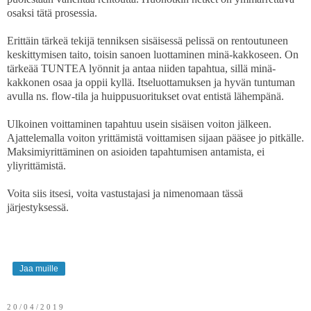
osaksi tätä prosessia.
Erittäin tärkeä tekijä tenniksen sisäisessä pelissä on rentoutuneen
keskittymisen taito, toisin sanoen luottaminen minä-kakkoseen. On
tärkeää TUNTEA lyönnit ja antaa niiden tapahtua, sillä minä-
kakkonen osaa ja oppii kyllä. Itseluottamuksen ja hyvän tuntuman
avulla ns. flow-tila ja huippusuoritukset ovat entistä lähempänä.
Ulkoinen voittaminen tapahtuu usein sisäisen voiton jälkeen.
Ajattelemalla voiton yrittämistä voittamisen sijaan pääsee jo pitkälle.
Maksimiyrittäminen on asioiden tapahtumisen antamista, ei
yliyrittämistä.
Voita siis itsesi, voita vastustajasi ja nimenomaan tässä
järjestyksessä.
Jaa muille
20/04/2019