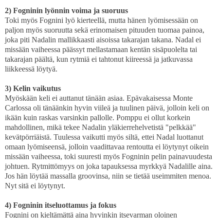
2) Fogninin lyönnin voima ja suoruus
Toki myös Fognini lyö kierteellä, mutta hänen lyömisessään on
paljon myös suoruutta sekä erinomaisen pituuden tuomaa painoa,
joka piti Nadalin mallikkaasti aisoissa takarajan takana. Nadal ei
missään vaiheessa päässyt mellastamaan kentän sisäpuolelta tai
takarajan päältä, kun rytmiä ei tahtonut kiireessä ja jatkuvassa
liikkeessä löytyä.
3) Kelin vaikutus
Myöskään keli ei auttanut tänään asiaa. Epävakaisessa Monte
Carlossa oli tänäänkin hyvin viileä ja tuulinen päivä, jolloin keli on
ikään kuin raskas varsinkin pallolle. Pomppu ei ollut korkein
mahdollinen, mikä tekee Nadalin yläkierrehelvetistä "pelkkää"
kevätpörriäistä. Tuulessa vaikutti myös siltä, ettei Nadal luottanut
omaan lyömiseensä, jolloin vaadittavaa rentoutta ei löytynyt oikein
missään vaiheessa, toki suuresti myös Fogninin pelin painavuudesta
johtuen. Rytmittömyys on joka tapauksessa myrkkyä Nadalille aina.
Jos hän löytää massalla groovinsa, niin se tietää useimmiten menoa.
Nyt sitä ei löytynyt.
4) Fogninin itseluottamus ja fokus
Fognini on kieltämättä aina hyvinkin itsevarman oloinen