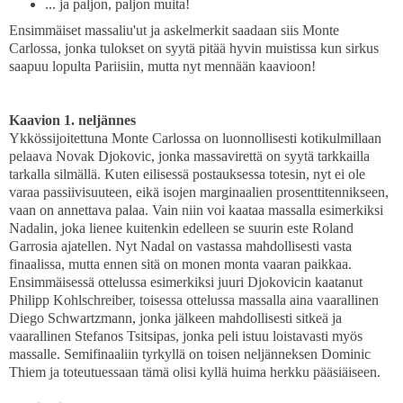
... ja paljon, paljon muita!
Ensimmäiset massaliu'ut ja askelmerkit saadaan siis Monte
Carlossa, jonka tulokset on syytä pitää hyvin muistissa kun sirkus
saapuu lopulta Pariisiin, mutta nyt mennään kaavioon!
Kaavion 1. neljännes
Ykkössijoitettuna Monte Carlossa on luonnollisesti kotikulmillaan
pelaava Novak Djokovic, jonka massavirettä on syytä tarkkailla
tarkalla silmällä. Kuten eilisessä postauksessa totesin, nyt ei ole
varaa passiivisuuteen, eikä isojen marginaalien prosenttitennikseen,
vaan on annettava palaa. Vain niin voi kaataa massalla esimerkiksi
Nadalin, joka lienee kuitenkin edelleen se suurin este Roland
Garrosia ajatellen. Nyt Nadal on vastassa mahdollisesti vasta
finaalissa, mutta ennen sitä on monen monta vaaran paikkaa.
Ensimmäisessä ottelussa esimerkiksi juuri Djokovicin kaatanut
Philipp Kohlschreiber, toisessa ottelussa massalla aina vaarallinen
Diego Schwartzmann, jonka jälkeen mahdollisesti sitkeä ja
vaarallinen Stefanos Tsitsipas, jonka peli istuu loistavasti myös
massalle. Semifinaaliin tyrkyllä on toisen neljänneksen Dominic
Thiem ja toteutuessaan tämä olisi kyllä huima herkku pääsiäiseen.