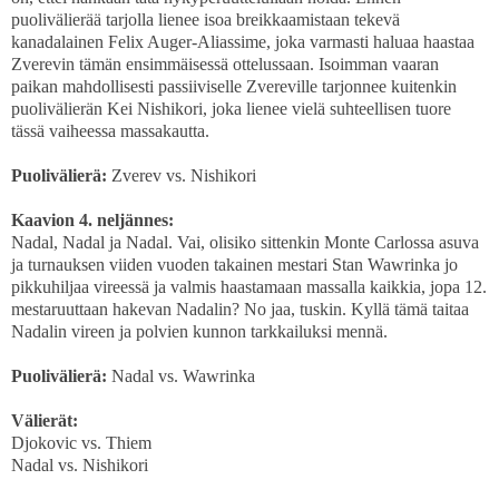
puolivälierää tarjolla lienee isoa breikkaamistaan tekevä
kanadalainen Felix Auger-Aliassime, joka varmasti haluaa haastaa
Zverevin tämän ensimmäisessä ottelussaan. Isoimman vaaran
paikan mahdollisesti passiiviselle Zvereville tarjonnee kuitenkin
puolivälierän Kei Nishikori, joka lienee vielä suhteellisen tuore
tässä vaiheessa massakautta.
Puolivälierä:
Zverev vs. Nishikori
Kaavion 4. neljännes:
Nadal, Nadal ja Nadal. Vai, olisiko sittenkin Monte Carlossa asuva
ja turnauksen viiden vuoden takainen mestari Stan Wawrinka jo
pikkuhiljaa vireessä ja valmis haastamaan massalla kaikkia, jopa 12.
mestaruuttaan hakevan Nadalin? No jaa, tuskin. Kyllä tämä taitaa
Nadalin vireen ja polvien kunnon tarkkailuksi mennä.
Puolivälierä:
Nadal vs. Wawrinka
Välierät:
Djokovic vs. Thiem
Nadal vs. Nishikori