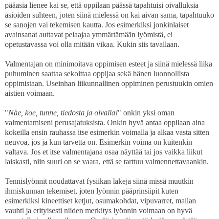
pääasia lienee kai se, että oppilaan päässä tapahtuisi oivalluksia
asioiden suhteen, joten siinä mielessä on kai aivan sama, tapahtuuko
se sanojen vai tekemisen kautta. Jos esimerkiksi jonkinlaiset
avainsanat auttavat pelaajaa ymmärtämään lyömistä, ei
opetustavassa voi olla mitään vikaa. Kukin siis tavallaan.
Valmentajan on minimoitava oppimisen esteet ja siinä mielessä liika
puhuminen saattaa sekoittaa oppijaa sekä hänen luonnollista
oppimistaan. Useinhan liikunnallinen oppiminen perustuukin omien
aistien voimaan.
"
Näe, koe, tunne, tiedosta ja oivalla!
" onkin yksi oman
valmentamiseni perusajatuksista. Onkin hyvä antaa oppilaan aina
kokeilla ensin rauhassa itse esimerkin voimalla ja alkaa vasta sitten
neuvoa, jos ja kun tarvetta on. Esimerkin voima on kuitenkin
valtava. Jos et itse valmentajana osaa näyttää tai jos vaikka liikut
laiskasti, niin suuri on se vaara, että se tarttuu valmennettavaankin.
Tennislyönnit noudattavat fysiikan lakeja siinä missä muutkin
ihmiskunnan tekemiset, joten lyönnin pääprinsiipit kuten
esimerkiksi kineettiset ketjut, osumakohdat, vipuvarret, mailan
vauhti ja erityisesti niiden merkitys lyönnin voimaan on hyvä