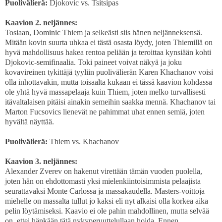
Puolivälierä:
Djokovic vs. Tsitsipas
Kaavion 2. neljännes:
Tosiaan, Dominic Thiem ja selkeästi siis hänen neljänneksensä.
Mitään kovin suurta uhkaa ei tästä osasta löydy, joten Thiemillä on
hyvä mahdollisuus hakea rentoa peliään ja teroittaa kynsiään kohti
Djokovic-semifinaalia. Toki paineet voivat näkyä ja joku
kovavireinen tykittäjä tyyliin puolivälierän Karen Khachanov voisi
olla inhottavakin, mutta toisaalta kukaan ei tässä kaavion kohdassa
ole yhtä hyvä massapelaaja kuin Thiem, joten melko turvallisesti
itävaltalaisen pitäisi ainakin semeihin saakka mennä. Khachanov tai
Marton Fucsovics lienevät ne pahimmat uhat ennen semiä, joten
hyvältä näyttää.
Puolivälierä:
Thiem vs. Khachanov
Kaavion 3. neljännes:
Alexander Zverev on hakenut virettään tämän vuoden puolella,
joten hän on ehdottomasti yksi mielenkiintoisimmista pelaajista
seurattavaksi Monte Carlossa ja massakaudella. Masters-voittoja
miehelle on massalta tullut jo kaksi eli nyt alkaisi olla korkea aika
pelin löytämiseksi. Kaavio ei ole pahin mahdollinen, mutta selvää
on, ettei hänkään tätä nykyperuuttelullaan hoida. Ennen