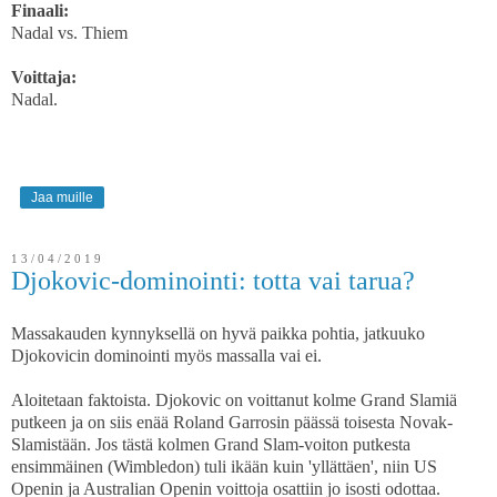
Finaali:
Nadal vs. Thiem
Voittaja:
Nadal.
Jaa muille
13/04/2019
Djokovic-dominointi: totta vai tarua?
Massakauden kynnyksellä on hyvä paikka pohtia, jatkuuko
Djokovicin dominointi myös massalla vai ei.
Aloitetaan faktoista. Djokovic on voittanut kolme Grand Slamiä
putkeen ja on siis enää Roland Garrosin päässä toisesta Novak-
Slamistään. Jos tästä kolmen Grand Slam-voiton putkesta
ensimmäinen (Wimbledon) tuli ikään kuin 'yllättäen', niin US
Openin ja Australian Openin voittoja osattiin jo isosti odottaa.