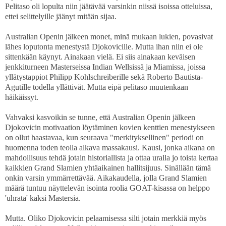
Pelitaso oli lopulta niin jäätävää varsinkin niissä isoissa otteluissa,
ettei selittelyille jäänyt mitään sijaa.
Australian Openin jälkeen monet, minä mukaan lukien, povasivat
lähes loputonta menestystä Djokovicille. Mutta ihan niin ei ole
sittenkään käynyt. Ainakaan vielä. Ei siis ainakaan keväisen
jenkkiturneen Masterseissa Indian Wellsissä ja Miamissa, joissa
yllätystappiot Philipp Kohlschreiberille sekä Roberto Bautista-
Agutille todella yllättivät. Mutta eipä pelitaso muutenkaan
häikäissyt.
Vahvaksi kasvoikin se tunne, että Australian Openin jälkeen
Djokovicin motivaation löytäminen kovien kenttien menestykseen
on ollut haastavaa, kun seuraava "merkityksellinen" periodi on
huomenna toden teolla alkava massakausi. Kausi, jonka aikana on
mahdollisuus tehdä jotain historiallista ja ottaa uralla jo toista kertaa
kaikkien Grand Slamien yhtäaikainen hallitsijuus. Sinällään tämä
onkin varsin ymmärrettävää. Aikakaudella, jolla Grand Slamien
määrä tuntuu näyttelevän isointa roolia GOAT-kisassa on helppo
'uhrata' kaksi Mastersia.
Mutta. Oliko Djokovicin pelaamisessa silti jotain merkkiä myös