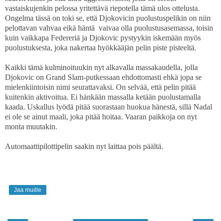
vastaiskujenkin pelossa yritettävä riepotella tämä ulos ottelusta.
Ongelma tässä on toki se, että Djokovicin puolustuspelikin on niin
pelottavan vahvaa eikä häntä vaivaa olla puolustusasemassa, toisin
kuin vaikkapa Federeriä ja Djokovic pystyykin iskemään myös
puolustuksesta, joka nakertaa hyökkääjän pelin piste pisteeltä.
Kaikki tämä kulminoituukin nyt alkavalla massakaudella, jolla
Djokovic on Grand Slam-putkessaan ehdottomasti ehkä jopa se
mielenkiintoisin nimi seurattavaksi. On selvää, että pelin pitää
kuitenkin aktivoitua. Ei hänkään massalla ketään puolustamalla
kaada. Uskallus lyödä pitää suorastaan huokua hänestä, sillä Nadal
ei ole se ainut maali, joka pitää hoitaa. Vaaran paikkoja on nyt
monta muutakin.
Automaattipilottipelin saakin nyt laittaa pois päältä.
Jaa muille