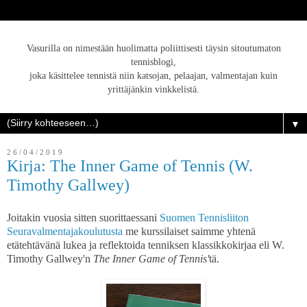
Vasurilla on nimestään huolimatta poliittisesti täysin sitoutumaton
tennisblogi,
joka käsittelee tennistä niin katsojan, pelaajan, valmentajan kuin
yrittäjänkin vinkkelistä.
▼
26/04/2019
Kirja: The Inner Game of Tennis (W.
Timothy Gallwey)
Joitakin vuosia sitten suorittaessani
Suomen Tennisliiton
Seuravalmentajakoulutusta
me kurssilaiset saimme yhtenä
etätehtävänä lukea ja reflektoida tenniksen klassikkokirjaa eli W.
Timothy Gallwey'n
The Inner Game of Tennis'
tä.