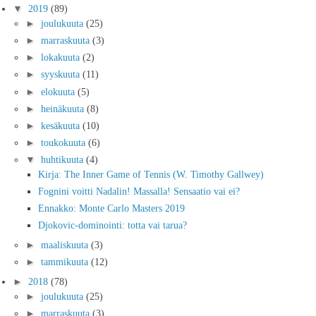
▼
2019
(89)
►
joulukuuta
(25)
►
marraskuuta
(3)
►
lokakuuta
(2)
►
syyskuuta
(11)
►
elokuuta
(5)
►
heinäkuuta
(8)
►
kesäkuuta
(10)
►
toukokuuta
(6)
▼
huhtikuuta
(4)
Kirja: The Inner Game of Tennis (W. Timothy Gallwey)
Fognini voitti Nadalin! Massalla! Sensaatio vai ei?
Ennakko: Monte Carlo Masters 2019
Djokovic-dominointi: totta vai tarua?
►
maaliskuuta
(3)
►
tammikuuta
(12)
►
2018
(78)
►
joulukuuta
(25)
►
marraskuuta
(3)