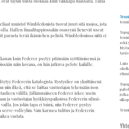
ovat täysin toista luokkaa kuin vaikkapa massalla. Tämä
Tenni
tenni
steliaat muistot Wimbledonista tuovat juuri sitä mojoa, jota
 olla. Hallen finaalitappiossakin osasyynä lienevät useat
Topsp
vät parasta terää ikämiehen pelistä. Wimbledonissa niitä ei
tenni
sekä 
Myös 
tarjo
n kauan kuin Federer psytyy pitämään syöttämisensä ja
Lajia
issään näin kovana, on hän jatkuva pelote kaikille.
ohell
elämä
löytyy Federerin katalogista. Rystyslice on yksittäisenä
Topsp
 niin ilkeä, että se laittaa vastustajan tekemään ison
palvel
aslicen välillä. Jälkimmäiseen Federer iskee usein
jotka
an ja vastustajan hyökkäyspaikoissa Federerin silmä-
ulkop
ailla. Jos jokin tapa ei toimi, niin Federer pystyy
Tennis
serve-volleyhin. Vain karmea tulitus ja Federerin
aikea vastata.
Yhte