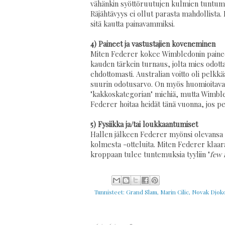
vähänkin syöttöruutujen kulmien tuntumaa
Räjähtävyys ei ollut parasta mahdollista.
sitä kautta painavammiksi.
4) Paineet ja vastustajien koveneminen
Miten Federer kokee Wimbledonin paineet
kauden tärkein turnaus, jolta mies odott
ehdottomasti. Australian voitto oli pelk
suurin odotusarvo. On myös huomioitava, 
"kakkoskategorian" miehiä, mutta Wimbled
Federer hoitaa heidät tänä vuonna, jos pe
5) Fysiikka ja/tai loukkaantumiset
Hallen jälkeen Federer myönsi olevansa väs
kolmesta -otteluita. Miten Federer klaaraa
kroppaan tulee tuntemuksia tyyliin "
few 
Tunnisteet:
Grand Slam
,
Marin Cilic
,
Novak Djoko