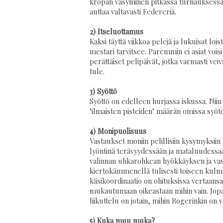
kropan väsyminen pitkässä turnauksessa 
auttaa valtavasti Federeriä.
2) Itseluottamus
Kaksi täyttä viikkoa pelejä ja lukuisat loi
mestari tarvitsee. Paremmin ei asiat voisi
perättäiset pelipäivät, jotka varmasti vei
tule.
3) Syöttö
Syöttö on edelleen hurjassa iskussa. Nii
"ilmaisten pisteiden" määrän omissa syötö
4) Monipuolisuus
Vastaukset moniin pelillisiin kysymyksiin 
lyöntinä terävyydessään ja mataluudessaan
valinnan uhkarohkean hyökkäyksen ja vast
kiertokämmenellä tulisesti toiseen kulma
käsikoordinaatio on ohituksissa vertaansa v
mukautumaan oikeastaan mihin vain. Jopa 
liikuttelu on jotain, mihin Rogerinkin on v
5) Kuka muu muka?