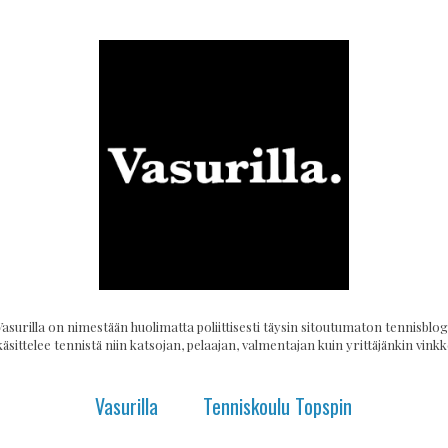
Vasurilla on nimestään huolimatta poliittisesti täysin sitoutumaton tennisblogi
käsittelee tennistä niin katsojan, pelaajan, valmentajan kuin yrittäjänkin vinkke
Vasurilla
Tenniskoulu Topspin