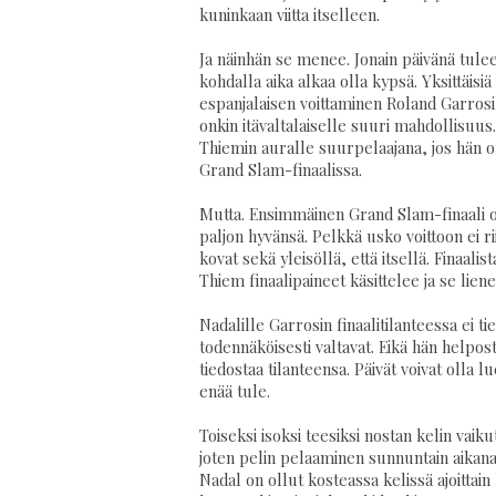
kuninkaan viitta itselleen.
Ja näinhän se menee. Jonain päivänä tulee
kohdalla aika alkaa olla kypsä. Yksittäisiä 
espanjalaisen voittaminen Roland Garros
onkin itävaltalaiselle suuri mahdollisuus
Thiemin auralle suurpelaajana, jos hän o
Grand Slam-finaalissa.
Mutta. Ensimmäinen Grand Slam-finaali on
paljon hyvänsä. Pelkkä usko voittoon ei r
kovat sekä yleisöllä, että itsellä. Finaalis
Thiem finaalipaineet käsittelee ja se lie
Nadalille Garrosin finaalitilanteessa ei t
todennäköisesti valtavat. Eikä hän helpo
tiedostaa tilanteensa. Päivät voivat olla lu
enää tule.
Toiseksi isoksi teesiksi nostan kelin vaik
joten pelin pelaaminen sunnuntain aikana v
Nadal on ollut kosteassa kelissä ajoittain