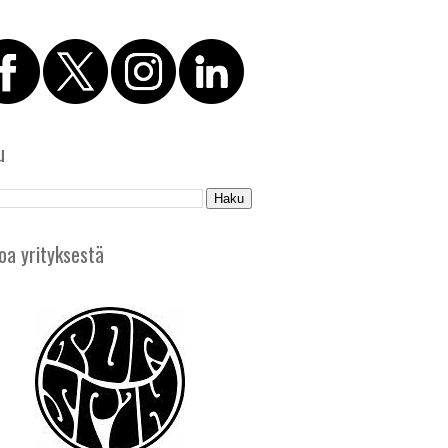
u
oa yrityksestä