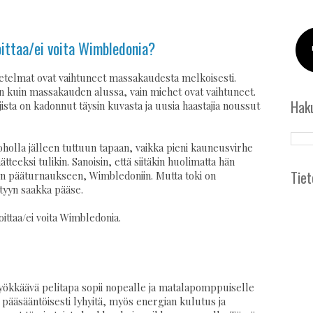
oittaa/ei voita Wimbledonia?
etelmat ovat vaihtuneet massakaudesta melkoisesti.
n kuin massakauden alussa, vain miehet ovat vaihtuneet.
Hak
jista on kadonnut täysin kuvasta ja uusia haastajia noussut
holla jälleen tuttuun tapaan, vaikka pieni kauneusvirhe
tteeksi tulikin. Sanoisin, että siitäkin huolimatta hän
Tiet
 pääturnaukseen, Wimbledoniin. Mutta toki on
tyyn saakka pääse.
oittaa/ei voita Wimbledonia.
Hyökkäävä pelitapa sopii nopealle ja matalapomppuiselle
 pääsääntöisesti lyhyitä, myös energian kulutus ja