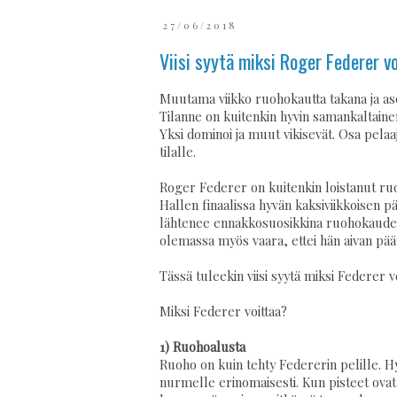
27/06/2018
Viisi syytä miksi Roger Federer v
Muutama viikko ruohokautta takana ja as
Tilanne on kuitenkin hyvin samankaltaine
Yksi dominoi ja muut vikisevät. Osa pelaa
tilalle.
Roger Federer on kuitenkin loistanut ruo
Hallen finaalissa hyvän kaksiviikkoisen pää
lähtenee ennakkosuosikkina ruohokauden
olemassa myös vaara, ettei hän aivan pää
Tässä tuleekin viisi syytä miksi Federer v
Miksi Federer voittaa?
1) Ruohoalusta
Ruoho on kuin tehty Federerin pelille. 
nurmelle erinomaisesti. Kun pisteet ovat