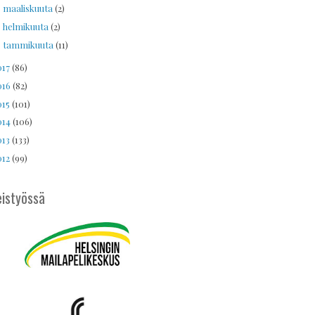
maaliskuuta
(2)
►
helmikuuta
(2)
►
tammikuuta
(11)
►
017
(86)
016
(82)
015
(101)
014
(106)
013
(133)
012
(99)
istyössä