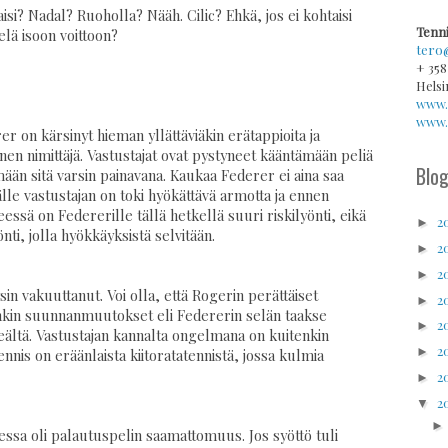
si? Nadal? Ruoholla? Nääh. Cilic? Ehkä, jos ei kohtaisi
Tenni
elä isoon voittoon?
tero
+ 358
Helsi
www.
www.v
 on kärsinyt hieman yllättäviäkin erätappioita ja
inen nimittäjä. Vastustajat ovat pystyneet kääntämään peliä
Blog
ään sitä varsin painavana. Kaukaa Federer ei aina saa
älle vastustajan on toki hyökättävä armotta ja ennen
essä on Federerille tällä hetkellä suuri riskilyönti, eikä
2
►
önti, jolla hyökkäyksistä selvitään.
2
►
2
►
sin vakuuttanut. Voi olla, että Rogerin perättäiset
2
►
sinkin suunnanmuutokset eli Federerin selän taakse
2
►
hkeältä. Vastustajan kannalta ongelmana on kuitenkin
2
►
nnis on eräänlaista kiitoratatennistä, jossa kulmia
2
►
2
▼
lessa oli palautuspelin saamattomuus. Jos syöttö tuli