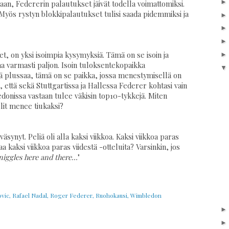
n, Federerin palautukset jäivät todella voimattomiksi.
 Myös rystyn blokkipalautukset tulisi saada pidemmiksi ja
, on yksi isoimpia kysymyksiä. Tämä on se isoin ja
aa varmasti paljon. Isoin tuloksentekopaikka
kää plussaa, tämä on se paikka, jossa menestymisellä on
että sekä Stuttgartissa ja Hallessa Federer kohtasi vain
onissa vastaan tulee väkisin top10-tykkejä. Miten
lit menee tiukaksi?
ynyt. Peliä oli alla kaksi viikkoa. Kaksi viikkoa paras
 kaksi viikkoa paras viidestä -otteluita? Varsinkin, jos
niggles here and there...
"
vic
,
Rafael Nadal
,
Roger Federer
,
Ruohokausi
,
Wimbledon