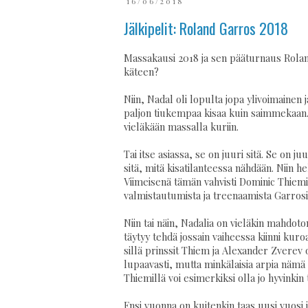
16/06/2018
Jälkipelit: Roland Garros 2018
Massakausi 2018 ja sen pääturnaus Roland 
käteen?
Niin, Nadal oli lopulta jopa ylivoimainen 
paljon tiukempaa kisaa kuin saimmekaan. E
vieläkään massalla kuriin.
Tai itse asiassa, se on juuri sitä. Se on 
sitä, mitä kisatilanteessa nähdään. Niin 
Viimeisenä tämän vahvisti Dominic Thiemi
valmistautumista ja treenaamista Garrosi
Niin tai näin, Nadalia on vieläkin mahdot
täytyy tehdä jossain vaiheessa kiinni kur
sillä prinssit Thiem ja Alexander Zverev ov
lupaavasti, mutta minkälaisia arpia nämä 
Thiemillä voi esimerkiksi olla jo hyvinkin
Ensi vuonna on kuitenkin taas uusi vuosi ja