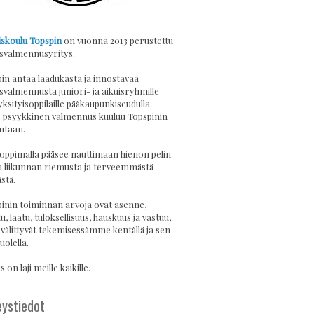
skoulu Topspin
on vuonna 2013 perustettu
svalmennusyritys.
in antaa laadukasta ja innostavaa
svalmennusta juniori- ja aikuisryhmille
yksityisoppilaille pääkaupunkiseudulla.
psyykkinen valmennus kuuluu Topspinin
ntaan.
 oppimalla pääsee nauttimaan hienon pelin
a liikunnan riemusta ja terveemmästä
stä.
inin toiminnan arvoja ovat asenne,
u, laatu, tuloksellisuus, hauskuus ja vastuu,
 välittyvät tekemisessämme kentällä ja sen
uolella.
 on laji meille kaikille.
ystiedot