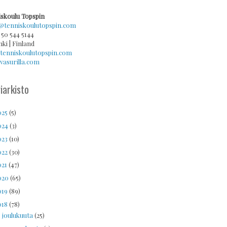
skoulu Topspin
@tenniskoulutopspin.com
 50 544 5144
nki | Finland
tenniskoulutopspin.com
asurilla.com
iarkisto
025
(5)
024
(3)
023
(10)
022
(30)
021
(47)
020
(65)
019
(89)
018
(78)
joulukuuta
(25)
►