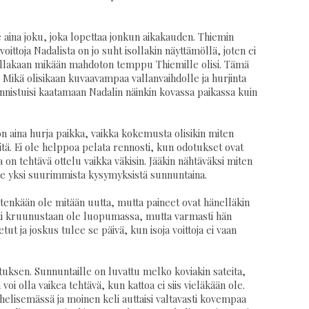
 aina joku, joka lopettaa jonkun aikakauden. Thiemin
voittoja Nadalista on jo suht isollakin näyttämöllä, joten ei
illakaan mikään mahdoton temppu Thiemille olisi. Tämä
. Mikä olisikaan kuvaavampaa vallanvaihdolle ja hurjinta
nnistuisi kaatamaan Nadalin näinkin kovassa paikassa kuin
 aina hurja paikka, vaikka kokemusta olisikin miten
iitä. Ei ole helppoa pelata rennosti, kun odotukset ovat
ta on tehtävä ottelu vaikka väkisin. Jääkin nähtäväksi miten
nee yksi suurimmista kysymyksistä sunnuntaina.
ietenkään ole mitään uutta, mutta paineet ovat hänelläkin
sti kruunustaan ole luopumassa, mutta varmasti hän
etut ja joskus tulee se päivä, kun isoja voittoja ei vaan
utuksen. Sunnuntaille on luvattu melko koviakin sateita,
oi olla vaikea tehtävä, kun kattoa ei siis vieläkään ole.
 helisemässä ja moinen keli auttaisi valtavasti kovempaa