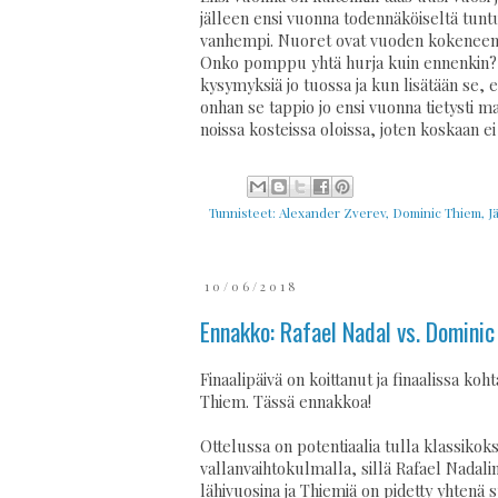
jälleen ensi vuonna todennäköiseltä tunt
vanhempi. Nuoret ovat vuoden kokeneemp
Onko pomppu yhtä hurja kuin ennenkin? 
kysymyksiä jo tuossa ja kun lisätään se, e
onhan se tappio jo ensi vuonna tietysti m
noissa kosteissa oloissa, joten koskaan ei 
Tunnisteet:
Alexander Zverev
,
Dominic Thiem
,
Jä
10/06/2018
Ennakko: Rafael Nadal vs. Dominic
Finaalipäivä on koittanut ja finaalissa k
Thiem. Tässä ennakkoa!
Ottelussa on potentiaalia tulla klassikoksi
vallanvaihtokulmalla, sillä Rafael Nadal
lähivuosina ja Thiemiä on pidetty yhtenä