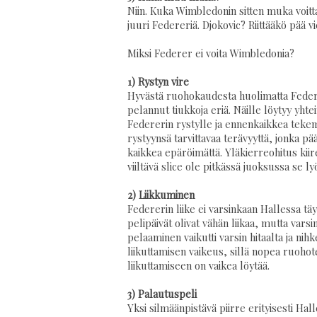
Niin. Kuka Wimbledonin sitten muka voittai
juuri Federeriä. Djokovic? Riittääkö pää vi
Miksi Federer ei voita Wimbledonia?
1) Rystyn vire
Hyvästä ruohokaudesta huolimatta Federer
pelannut tiukkoja eriä. Näille löytyy yhte
Federerin rystylle ja ennenkaikkea tekem
rystyynsä tarvittavaa terävyyttä, jonka pä
kaikkea epäröimättä. Yläkierreohitus kiire
viiltävä slice ole pitkässä juoksussa se ly
2) Liikkuminen
Federerin liike ei varsinkaan Hallessa täy
pelipäivät olivat vähän liikaa, mutta var
pelaaminen vaikutti varsin hitaalta ja ni
liikuttamisen vaikeus, sillä nopea ruohote
liikuttamiseen on vaikea löytää.
3) Palautuspeli
Yksi silmäänpistävä piirre erityisesti Hal