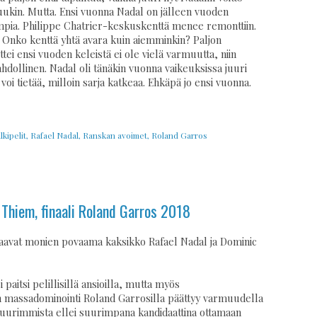
uukin. Mutta. Ensi vuonna Nadal on jälleen vuoden
ia. Philippe Chatrier-keskuskenttä menee remonttiin.
Onko kenttä yhtä avara kuin aiemminkin? Paljon
ttei ensi vuoden keleistä ei ole vielä varmuutta, niin
ahdollinen. Nadal oli tänäkin vuonna vaikeuksissa juuri
voi tietää, milloin sarja katkeaa. Ehkäpä jo ensi vuonna.
lkipelit
,
Rafael Nadal
,
Ranskan avoimet
,
Roland Garros
 Thiem, finaali Roland Garros 2018
ohtaavat monien povaama kaksikko Rafael Nadal ja Dominic
 paitsi pelillisillä ansioilla, mutta myös
in massadominointi Roland Garrosilla päättyy varmuudella
 suurimmista ellei suurimpana kandidaattina ottamaan