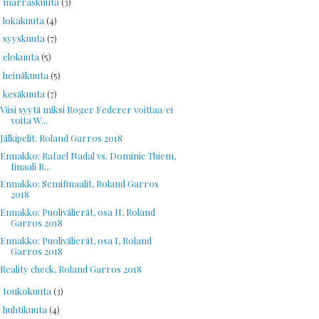
marraskuuta
(3)
►
lokakuuta
(4)
►
syyskuuta
(7)
►
elokuuta
(5)
►
heinäkuuta
(5)
►
kesäkuuta
(7)
▼
Viisi syytä miksi Roger Federer voittaa/ei
voita W...
Jälkipelit: Roland Garros 2018
Ennakko: Rafael Nadal vs. Dominic Thiem,
finaali R...
Ennakko: Semifinaalit, Roland Garros
2018
Ennakko: Puolivälierät, osa II, Roland
Garros 2018
Ennakko: Puolivälierät, osa I, Roland
Garros 2018
Reality check, Roland Garros 2018
toukokuuta
(3)
►
huhtikuuta
(4)
►