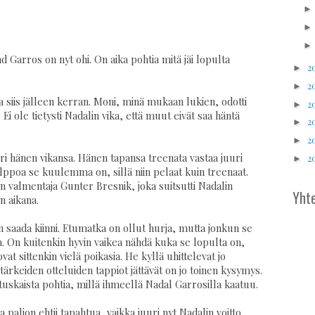
Garros on nyt ohi. On aika pohtia mitä jäi lopulta
2
►
2
►
ja siis jälleen kerran. Moni, minä mukaan lukien, odotti
2
►
i ole tietysti Nadalin vika, että muut eivät saa häntä
2
►
2
►
juuri hänen vikansa. Hänen tapansa treenata vastaa juuri
2
►
helppoa se kuulemma on, sillä niin pelaat kuin treenaat.
n valmentaja Gunter Bresnik, joka suitsutti Nadalin
Yhte
n aikana.
on saada kiinni. Etumatka on ollut hurja, mutta jonkun se
oa. On kuitenkin hyvin vaikea nähdä kuka se lopulta on,
at sittenkin vielä poikasia. He kyllä uhittelevat jo
tärkeiden otteluiden tappiot jättävät on jo toinen kysymys.
 tuskaista pohtia, millä ihmeellä Nadal Garrosilla kaatuu.
 paljon ehtii tapahtua, vaikka juuri nyt Nadalin voitto