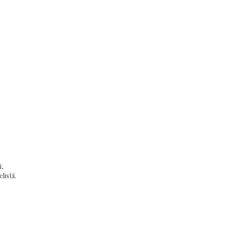
,
listä.