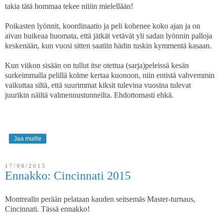
takia tätä hommaa tekee niiiin mielellään!
Poikasten lyönnit, koordinaatio ja peli kohenee koko ajan ja on
aivan huikeaa huomata, että jätkät vetävät yli sadan lyönnin palloja
keskenään, kun vuosi sitten saatiin hädin tuskin kymmentä kasaan.
Kun viikon sisään on tullut itse otettua (sarja)peleissä kesän
surkeimmalla pelillä kolme kertaa kuonoon, niin entistä vahvemmin
vaikuttaa siltä, että suurimmat kiksit tulevina vuosina tulevat
juurikin näiltä valmennustunneilta. Ehdottomasti ehkä.
Jaa muille
17/08/2015
Ennakko: Cincinnati 2015
Montrealin perään pelataan kauden seitsemäs Master-turnaus,
Cincinnati. Tässä ennakko!