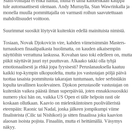
Slam-voittajaa ei ehkä nähdä, mutta ei tämä kahdenkaan kauppa
tule automaattisesti olemaan. Andy Murraylla, Stan Wawrinkalla ja
monella muulla pommittajalla on varmasti roihun saavutettuaan
mahdollisuudet voittoon.
Suurimmat suosikit löytyvät kuitenkin edellä mainituista nimistä.
Tosiaan, Novak Djokovicin vire, kahden viimeisimmän Masters-
turnauksen finaalipaikasta huolimatta, on kauden aikaisempiin
näyttöihin verrattuna laskussa. Kovahan taso toki edelleen on, mutta
piikit näyttävät juuri nyt puuttuvan. Alkaako takki olla tyhjä
emotionaalisesti ja ehkä jopa fyysisesti? Peruslanauksella kaatuu
kaikki top-kympin ulkopuolelta, mutta jos vastustajan pöljä päivä
tuottaa tasaista pommitusta takarajan tuntumaan, tulee serbistäkin
lopulta tavallinen kuolevainen. Djokon perustasolle vastustajan on
kuitenkin vaikea päästä ilman superpäivää, joten ennakkosuosikki
numero yksi hän on, vaikka US Open ei tälle helpoin rasti ole
koskaan ollutkaan. Kaavio on mielenkiintoinen puolivälieristä
eteenpäin: Raonic tai Nadal, jonka jälkeen jompikumpi viime
finalisteista (Cilic tai Nishikori) ja sitten finaalissa joku kaavion
alaosan isoista pojista. Finaaliin, mutta ei heittämällä. Väsymys
näkyy.