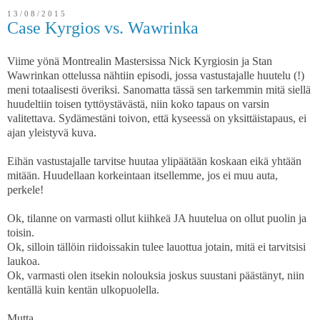
13/08/2015
Case Kyrgios vs. Wawrinka
Viime yönä Montrealin Mastersissa Nick Kyrgiosin ja Stan
Wawrinkan ottelussa nähtiin episodi, jossa vastustajalle huutelu (!)
meni totaalisesti överiksi. Sanomatta tässä sen tarkemmin mitä siellä
huudeltiin toisen tyttöystävästä, niin koko tapaus on varsin
valitettava. Sydämestäni toivon, että kyseessä on yksittäistapaus, ei
ajan yleistyvä kuva.
Eihän vastustajalle tarvitse huutaa ylipäätään koskaan eikä yhtään
mitään. Huudellaan korkeintaan itsellemme, jos ei muu auta,
perkele!
Ok, tilanne on varmasti ollut kiihkeä JA huutelua on ollut puolin ja
toisin.
Ok, silloin tällöin riidoissakin tulee lauottua jotain, mitä ei tarvitsisi
laukoa.
Ok, varmasti olen itsekin nolouksia joskus suustani päästänyt, niin
kentällä kuin kentän ulkopuolella.
Mutta.