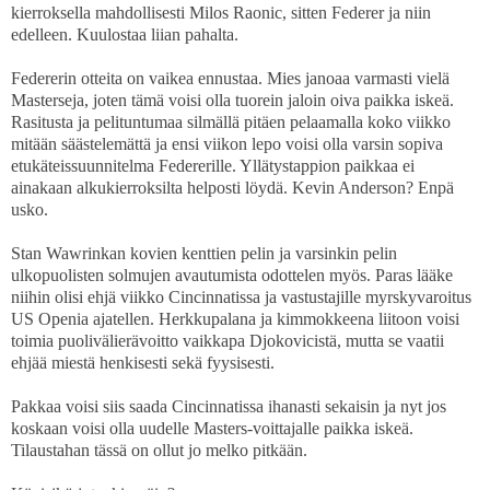
kierroksella mahdollisesti Milos Raonic, sitten Federer ja niin
edelleen. Kuulostaa liian pahalta.
Federerin otteita on vaikea ennustaa. Mies janoaa varmasti vielä
Masterseja, joten tämä voisi olla tuorein jaloin oiva paikka iskeä.
Rasitusta ja pelituntumaa silmällä pitäen pelaamalla koko viikko
mitään säästelemättä ja ensi viikon lepo voisi olla varsin sopiva
etukäteissuunnitelma Federerille. Yllätystappion paikkaa ei
ainakaan alkukierroksilta helposti löydä. Kevin Anderson? Enpä
usko.
Stan Wawrinkan kovien kenttien pelin ja varsinkin pelin
ulkopuolisten solmujen avautumista odottelen myös. Paras lääke
niihin olisi ehjä viikko Cincinnatissa ja vastustajille myrskyvaroitus
US Openia ajatellen. Herkkupalana ja kimmokkeena liitoon voisi
toimia puolivälierävoitto vaikkapa Djokovicistä, mutta se vaatii
ehjää miestä henkisesti sekä fyysisesti.
Pakkaa voisi siis saada Cincinnatissa ihanasti sekaisin ja nyt jos
koskaan voisi olla uudelle Masters-voittajalle paikka iskeä.
Tilaustahan tässä on ollut jo melko pitkään.