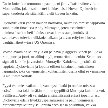
Ensin kuitenkin totuttuun tapaan pieni jälkivilkaisu viime viikon
Montrealiin, joka osoitti, ettei kaikkea tästä Novak Djokovicin
superkaudesta ole sittenkään vielä kiveen hakattu.
Djokovic kärsi yhden kauden harvoista, mutta isoimmista tappioista
sunnuntain finaalissa Andy Murraylle, joten asetelmien
minimaalisetkin heilahdukset ovat kerrassaan jännittävää
seurattavaa tulevien viikkojen aikana ja aivan erityisesti kovaa
vauhtia lähestyvässä US Openissa.
Voiton avaimina Murraylla oli painava ja aggressiivinen peli, joka
riitti, juuri ja juuri, maalilinjan yli, mutta riitti kuitenkin. Se on iso
signaali kaikille ja varsinkin Murraylle. Kahdeksan perättäistä
tappiota Djokovicille ja lopulta eilisen kaltainen mentaalinen
läpimurto, joka on viimeisten kohtaamisten osalta ollut se viimeinen
ja ainut este voitolle.
Fyysisesti mies vaikutti olevan täysin katki jo ottelun toisessa
erässä, mutta toki tämäkin on niin tyypillistä Murrayta kuin olla voi.
Pelillisesti Andy oli varsinkin ensimmäisessä erässä jopa hurjasti
Djokoviciä edellä hyökkäyspelaamisessa ja pelin viemisessä.
Yritteliäämpi Murray sai lopulta arvoisensa palkinnon, vaikka