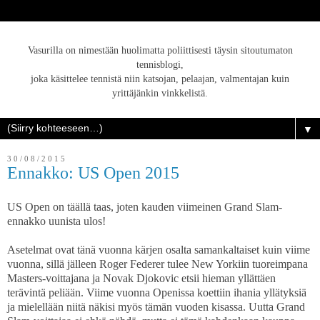
Vasurilla on nimestään huolimatta poliittisesti täysin sitoutumaton
tennisblogi,
joka käsittelee tennistä niin katsojan, pelaajan, valmentajan kuin
yrittäjänkin vinkkelistä.
▼
30/08/2015
Ennakko: US Open 2015
US Open on täällä taas, joten kauden viimeinen Grand Slam-
ennakko uunista ulos!
Asetelmat ovat tänä vuonna kärjen osalta samankaltaiset kuin viime
vuonna, sillä jälleen Roger Federer tulee New Yorkiin tuoreimpana
Masters-voittajana ja Novak Djokovic etsii hieman yllättäen
terävintä peliään. Viime vuonna Openissa koettiin ihania yllätyksiä
ja mielellään niitä näkisi myös tämän vuoden kisassa. Uutta Grand