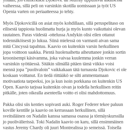
vaiheessa, sillä peli on varsinkin skotilla uomissaan ja työt US
Openia varten on periaatteessa jo tehty.
Myös Djokovicillä on asiat myös kohdillaan, sillä peruspelitaso on
eilisestä tappiosta huolimatta hurja ja myös kunto vaikuttaisi olevan
rautainen. Paras viidestä -ottelussa Andykin olisi eilen ottanut
todennäköisesti jo lukua. Siinä mielessä on varmasti aivan sama
mitä Cincyssä tapahtuu. Kaavio on kuitenkin varsin herkullinen
jopa voittoon saakka. Pientä huolenaihetta aiheuttanee jonkin sortin
kroonisempi käsivamma, joka vaivaa kuulemma jonkin verran
varsinkin syöttäessä. Sitäkin silmällä pitäen tämä viikko voisi
mennä jopa ”puolivaloin” vaikkakaan tätä turnausta Djokovic ei ole
koskaan voittanut. En tiedä riittääkö se silti ammentamaan
motivaatiota tarpeeksi, jos ja kun isoin porkkana on kuitenkin US
Open. Kaavio tarjoaa kuitenkin oivan ja todella herkullisen reitin
pitkälle, joten oikealla asenteella voitto ei olisi mahdottomuus.
Pakka olisi siis kenties sopivasti auki. Roger Federer tekee paluun
koville kentille ja kaavio on kerrassaan herkullinen, sillä
sveitsiläinen on Nadalin kanssa samassa osassa ja törmäyskurssilla
jo puolivälierissä. Toki Nadalin kaavio on karu, sillä ensimmäinen
vastus Jeremy Chardy oli juuri Montrealissa jo semeissä. Toisella