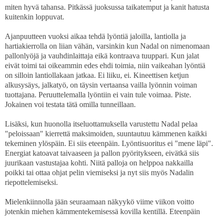
miten hyvä tahansa. Pitkässä juoksussa taikatemput ja kanit hatusta
kuitenkin loppuvat.
Ajanpuutteen vuoksi aikaa tehdä lyöntiä jaloilla, lantiolla ja
hartiakierrolla on liian vähän, varsinkin kun Nadal on nimenomaan
pallonlyöjä ja vauhdinlaittaja eikä kontraava tuuppari. Kun jalat
eivät toimi tai oikeammin edes ehdi toimia, niin vaikeahan lyöntiä
on silloin lantiollakaan jatkaa. Ei liiku, ei. Kineettisen ketjun
alkusysäys, jalkatyö, on täysin vertaansa vailla lyönnin voiman
tuottajana. Peruuttelemalla lyöntiin ei vain tule voimaa. Piste.
Jokainen voi testata tätä omilla tunneillaan.
Lisäksi, kun huonolla itseluottamuksella varustettu Nadal pelaa
"peloissaan" kierrettä maksimoiden, suuntautuu kämmenen kaikki
tekeminen ylöspäin. Ei siis eteenpäin. Lyöntisuoritus ei "mene läpi".
Energiat katoavat taivaaseen ja pallon pyöritykseen, eivätkä siis
juurikaan vastustajaa kohti. Niitä palloja on helppoa nakkailla
poikki tai ottaa ohjat pelin viemiseksi ja nyt siis myös Nadalin
riepottelemiseksi.
Mielenkiinnolla jään seuraamaan näkyykö viime viikon voitto
jotenkin miehen kämmentekemisessä kovilla kentillä. Eteenpäin