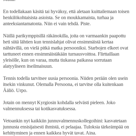
En todellakaan käsitä tai hyväksy, että aletaan kuittailemaan toisen
henkilökohtaisista asioista. Se on moukkamaista, turhaa ja
anteeksiantamatonta. Niin ei vain tehdä. Piste.
Näillä parikymppisillä räkänokilla, joita on varmaankin paapottu
heti siitä lähtien kun tennislahjat olivat ensimmäistä kertaa
nähtävillä, on vielä pitkä matka persooniksi. Starbojen elkeet ovat
tarttuneet ennen ensimmäistäkään turnausvoittoa. Flirttaillaan
yleisölle, kun on varaa, mutta tiukassa paikassa sorrutaan
alatyyliseen itseilmaisuun.
Tennis todella tarvitsee uusia persoonia. Niiden perään olen usein
itsekin vinkunut. Olemalla Persoona, ei tarvitse olla kuitenkaan
Ääliö. Urpo.
Jotain on mennyt Kyrgiosin kohdalla selvästi pieleen. Joko
valmennuksessa tai kotikasvatuksessa.
Vetoankin nyt kaikkiin junnuvalmennuskollegoihini: kasvatetaan
junnusta ensisijaisesti ihmistä, ei pelaajaa. Tuloksia tärkeämpää on
kehittyminen ja ennen kaikkea hyvät tavat. Aina.