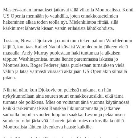
Masters-sarjan turnaukset jatkuvat tällä viikolla Montrealissa. Kohti
US Openia mennään jo vauhdilla, joten ennakkoasetelmien
hakeminen alkaa toden teolla nyt. Mielenkiintoa riittää, sillä
kärkinimet lähtevät kisaan varsin erilaisista lähtökohdista.
Tosiaan, Novak Djokovic ja moni muu tekee paluun Wimbledonin
jäljiltä, kun taas Rafael Nadal käväisi Wimbledonin jälkeen vielä
massalla. Andy Murray puolestaan haki tuntumaa ja aikaisen
tappion Washingonista, mutta lienee paremmassa iskussa jo
Montrealissa. Roger Federer jättää puolestaan turnauksen vielä
väliin ja lataa varmasti viisaasti akkujaan US Openiakin silmällä
pitäen.
Niin tai näin, kun Djokovic on peleissä mukana, on hän
nykykunnollaan aina suuren suuri ennakkosuosikki, eikä tämä
turnaus ole poikkeus. Mies on voittanut tänä vuonna käytännössä
kaikki tärkeimmät kisat Ranskaa lukuunottamatta ja jatkanee
samoilla linjoilla vuoden loppuun saakka. Levon ja pelaamisen
suhde on ollut järkevää. Tuorein jaloin mies on kovilla kentillä
Montrealista lähtien kivenkova haaste kaikille.