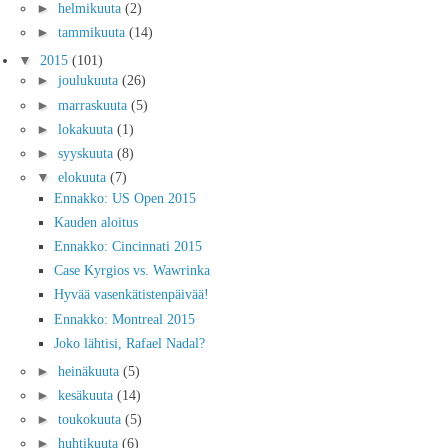
►
helmikuuta
(2)
►
tammikuuta
(14)
▼
2015
(101)
►
joulukuuta
(26)
►
marraskuuta
(5)
►
lokakuuta
(1)
►
syyskuuta
(8)
▼
elokuuta
(7)
Ennakko: US Open 2015
Kauden aloitus
Ennakko: Cincinnati 2015
Case Kyrgios vs. Wawrinka
Hyvää vasenkätistenpäivää!
Ennakko: Montreal 2015
Joko lähtisi, Rafael Nadal?
►
heinäkuuta
(5)
►
kesäkuuta
(14)
►
toukokuuta
(5)
►
huhtikuuta
(6)