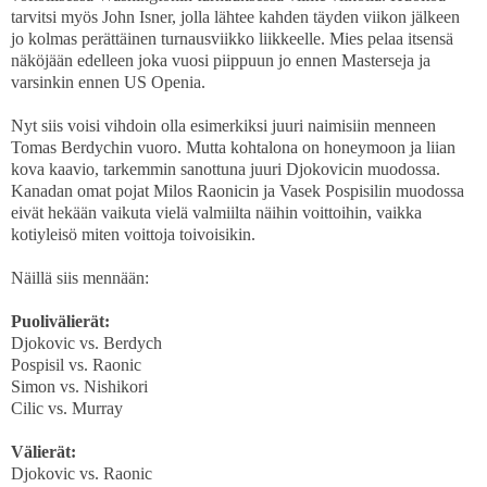
tarvitsi myös John Isner, jolla lähtee kahden täyden viikon jälkeen
jo kolmas perättäinen turnausviikko liikkeelle. Mies pelaa itsensä
näköjään edelleen joka vuosi piippuun jo ennen Masterseja ja
varsinkin ennen US Openia.
Nyt siis voisi vihdoin olla esimerkiksi juuri naimisiin menneen
Tomas Berdychin vuoro. Mutta kohtalona on honeymoon ja liian
kova kaavio, tarkemmin sanottuna juuri Djokovicin muodossa.
Kanadan omat pojat Milos Raonicin ja Vasek Pospisilin muodossa
eivät hekään vaikuta vielä valmiilta näihin voittoihin, vaikka
kotiyleisö miten voittoja toivoisikin.
Näillä siis mennään:
Puolivälierät:
Djokovic vs. Berdych
Pospisil vs. Raonic
Simon vs. Nishikori
Cilic vs. Murray
Välierät:
Djokovic vs. Raonic