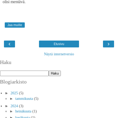
olisi mentävä.
Jaa muille
‹
›
Etusivu
Näytä internetversio
Haku
Blogiarkisto
►
2025
(5)
►
tammikuuta
(5)
►
2024
(3)
►
heinäkuuta
(1)
►
kesäkuuta
(1)