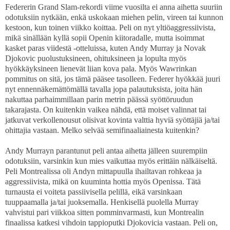
Federerin Grand Slam-rekordi viime vuosilta ei anna aihetta suuriin
odotuksiin nytkään, enkä uskokaan miehen pelin, vireen tai kunnon
kestoon, kun toinen viikko koittaa. Peli on nyt yltiöaggressiivista,
mikä sinällään kyllä sopii Openin kiitoradalle, mutta isoimmat
kasket paras viidestä -otteluissa, kuten Andy Murray ja Novak
Djokovic puolustuksineen, ohituksineen ja lopulta myös
hyökkäyksineen lienevät liian kova pala. Myös Wawrinkan
pommitus on sitä, jos tämä pääsee tasolleen. Federer hyökkää juuri
nyt ennennäkemättömällä tavalla jopa palautuksista, joita hän
nakuttaa parhaimmillaan parin metrin päässä syöttöruudun
takarajasta. On kuitenkin vaikea nähdä, että moiset valinnat tai
jatkuvat verkollenousut olisivat kovinta valttia hyviä syöttäjiä ja/tai
ohittajia vastaan. Melko selvää semifinaaliainesta kuitenkin?
Andy Murrayn parantunut peli antaa aihetta jälleen suurempiin
odotuksiin, varsinkin kun mies vaikuttaa myös erittäin nälkäiseltä.
Peli Montrealissa oli Andyn mittapuulla ihailtavan rohkeaa ja
aggressiivista, mikä on kuuminta hottia myös Openissa. Tätä
turnausta ei voiteta passiivisella pelillä, eikä varsinkaan
tuuppaamalla ja/tai juoksemalla. Henkisellä puolella Murray
vahvistui pari viikkoa sitten pomminvarmasti, kun Montrealin
finaalissa katkesi vihdoin tappioputki Djokovicia vastaan. Peli on,