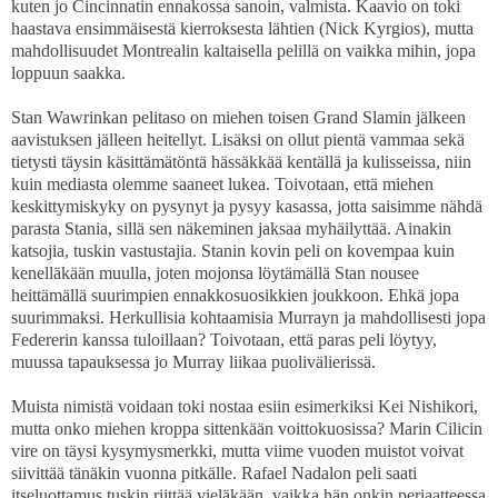
kuten jo Cincinnatin ennakossa sanoin, valmista. Kaavio on toki
haastava ensimmäisestä kierroksesta lähtien (Nick Kyrgios), mutta
mahdollisuudet Montrealin kaltaisella pelillä on vaikka mihin, jopa
loppuun saakka.
Stan Wawrinkan pelitaso on miehen toisen Grand Slamin jälkeen
aavistuksen jälleen heitellyt. Lisäksi on ollut pientä vammaa sekä
tietysti täysin käsittämätöntä hässäkkää kentällä ja kulisseissa, niin
kuin mediasta olemme saaneet lukea. Toivotaan, että miehen
keskittymiskyky on pysynyt ja pysyy kasassa, jotta saisimme nähdä
parasta Stania, sillä sen näkeminen jaksaa myhäilyttää. Ainakin
katsojia, tuskin vastustajia. Stanin kovin peli on kovempaa kuin
kenelläkään muulla, joten mojonsa löytämällä Stan nousee
heittämällä suurimpien ennakkosuosikkien joukkoon. Ehkä jopa
suurimmaksi. Herkullisia kohtaamisia Murrayn ja mahdollisesti jopa
Federerin kanssa tuloillaan? Toivotaan, että paras peli löytyy,
muussa tapauksessa jo Murray liikaa puolivälierissä.
Muista nimistä voidaan toki nostaa esiin esimerkiksi Kei Nishikori,
mutta onko miehen kroppa sittenkään voittokuosissa? Marin Cilicin
vire on täysi kysymysmerkki, mutta viime vuoden muistot voivat
siivittää tänäkin vuonna pitkälle. Rafael Nadalon peli saati
itseluottamus tuskin riittää vieläkään, vaikka hän onkin periaatteessa