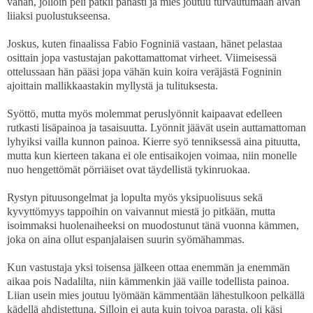
vähän, jolloin peli pätkii pahasti ja mies joutuu turvautumaan aivan
liiaksi puolustukseensa.
Joskus, kuten finaalissa Fabio Fogniniä vastaan, hänet pelastaa
osittain jopa vastustajan pakottamattomat virheet. Viimeisessä
ottelussaan hän pääsi jopa vähän kuin koira veräjästä Fogninin
ajoittain mallikkaastakin myllystä ja tulituksesta.
Syöttö, mutta myös molemmat peruslyönnit kaipaavat edelleen
rutkasti lisäpainoa ja tasaisuutta. Lyönnit jäävät usein auttamattoman
lyhyiksi vailla kunnon painoa. Kierre syö tenniksessä aina pituutta,
mutta kun kierteen takana ei ole entisaikojen voimaa, niin monelle
nuo hengettömät pörriäiset ovat täydellistä tykinruokaa.
Rystyn pituusongelmat ja lopulta myös yksipuolisuus sekä
kyvyttömyys tappoihin on vaivannut miestä jo pitkään, mutta
isoimmaksi huolenaiheeksi on muodostunut tänä vuonna kämmen,
joka on aina ollut espanjalaisen suurin syömähammas.
Kun vastustaja yksi toisensa jälkeen ottaa enemmän ja enemmän
aikaa pois Nadalilta, niin kämmenkin jää vaille todellista painoa.
Liian usein mies joutuu lyömään kämmentään lähestulkoon pelkällä
kädellä ahdistettuna. Silloin ei auta kuin toivoa parasta, oli käsi