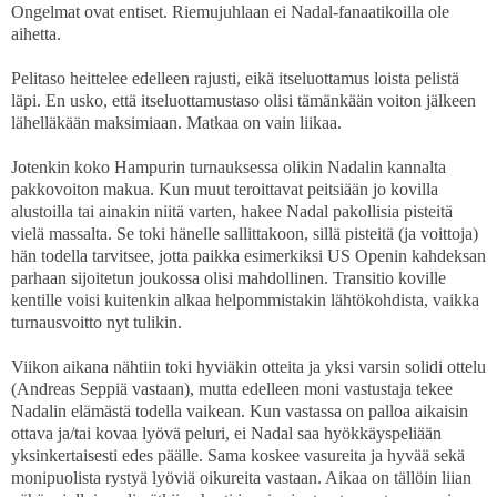
Ongelmat ovat entiset. Riemujuhlaan ei Nadal-fanaatikoilla ole
aihetta.
Pelitaso heittelee edelleen rajusti, eikä itseluottamus loista pelistä
läpi. En usko, että itseluottamustaso olisi tämänkään voiton jälkeen
lähelläkään maksimiaan. Matkaa on vain liikaa.
Jotenkin koko Hampurin turnauksessa olikin Nadalin kannalta
pakkovoiton makua. Kun muut teroittavat peitsiään jo kovilla
alustoilla tai ainakin niitä varten, hakee Nadal pakollisia pisteitä
vielä massalta. Se toki hänelle sallittakoon, sillä pisteitä (ja voittoja)
hän todella tarvitsee, jotta paikka esimerkiksi US Openin kahdeksan
parhaan sijoitetun joukossa olisi mahdollinen. Transitio koville
kentille voisi kuitenkin alkaa helpommistakin lähtökohdista, vaikka
turnausvoitto nyt tulikin.
Viikon aikana nähtiin toki hyviäkin otteita ja yksi varsin solidi ottelu
(Andreas Seppiä vastaan), mutta edelleen moni vastustaja tekee
Nadalin elämästä todella vaikean. Kun vastassa on palloa aikaisin
ottava ja/tai kovaa lyövä peluri, ei Nadal saa hyökkäyspeliään
yksinkertaisesti edes päälle. Sama koskee vasureita ja hyvää sekä
monipuolista rystyä lyöviä oikureita vastaan. Aikaa on tällöin liian