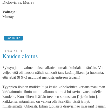
Djokovic vs. Murray
Voittaja:
Murray.
Jaa muille
19/08/2015
Kauden aloitus
Syksyn junnuvalmennukset alkoivat omalta kohdaltani tänään. Voi
veljet, että oli hauska nähdä sankarit taas kesän jälkeen ja huomata,
että jäbät (8-9v.) nauttivat menosta entiseen tapaan!
Tyyppien iloinen moikkailu ja kesän kohokohtien kertaus maailman
kirkkaimmin silmin tunnin alkuun oli mitä loistavin avaus uudelle
kaudelle. Kun siihen lisätään treenien suorastaan järjetön into ja
kaikkensa antaminen, on vaikea olla itsekään, tässä ja nyt,
fiilistelemättä. Oikeasti. Eihän tuollaista draivia näe missään! Tämän