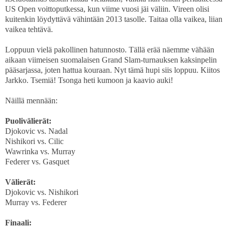
US Open voittoputkessa, kun viime vuosi jäi väliin. Vireen olisi
kuitenkin löydyttävä vähintään 2013 tasolle. Taitaa olla vaikea, liian
vaikea tehtävä.
Loppuun vielä pakollinen hatunnosto. Tällä erää näemme vähään
aikaan viimeisen suomalaisen Grand Slam-turnauksen kaksinpelin
pääsarjassa, joten hattua kouraan. Nyt tämä hupi siis loppuu. Kiitos
Jarkko. Tsemiä! Tsonga heti kumoon ja kaavio auki!
Näillä mennään:
Puolivälierät:
Djokovic vs. Nadal
Nishikori vs. Cilic
Wawrinka vs. Murray
Federer vs. Gasquet
Välierät:
Djokovic vs. Nishikori
Murray vs. Federer
Finaali: