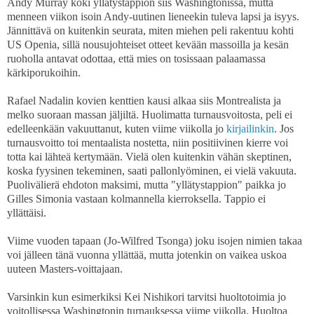
Andy Murray koki yllätystappion siis Washingtonissa, mutta
menneen viikon isoin Andy-uutinen lieneekin tuleva lapsi ja isyys.
Jännittävä on kuitenkin seurata, miten miehen peli rakentuu kohti
US Openia, sillä nousujohteiset otteet kevään massoilla ja kesän
ruoholla antavat odottaa, että mies on tosissaan palaamassa
kärkiporukoihin.
Rafael Nadalin kovien kenttien kausi alkaa siis Montrealista ja
melko suoraan massan jäljiltä. Huolimatta turnausvoitosta, peli ei
edelleenkään vakuuttanut, kuten viime viikolla jo
kirjailinkin
. Jos
turnausvoitto toi mentaalista nostetta, niin positiivinen kierre voi
totta kai lähteä kertymään. Vielä olen kuitenkin vähän skeptinen,
koska fyysinen tekeminen, saati pallonlyöminen, ei vielä vakuuta.
Puolivälierä ehdoton maksimi, mutta "yllätystappion" paikka jo
Gilles Simonia vastaan kolmannella kierroksella. Tappio ei
yllättäisi.
Viime vuoden tapaan (Jo-Wilfred Tsonga) joku isojen nimien takaa
voi jälleen tänä vuonna yllättää, mutta jotenkin on vaikea uskoa
uuteen Masters-voittajaan.
Varsinkin kun esimerkiksi Kei Nishikori tarvitsi huoltotoimia jo
voitollisessa Washingtonin turnauksessa viime viikolla. Huoltoa