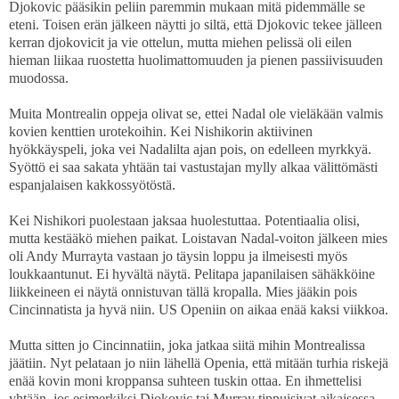
Djokovic pääsikin peliin paremmin mukaan mitä pidemmälle se
eteni. Toisen erän jälkeen näytti jo siltä, että Djokovic tekee jälleen
kerran djokovicit ja vie ottelun, mutta miehen pelissä oli eilen
hieman liikaa ruostetta huolimattomuuden ja pienen passiivisuuden
muodossa.
Muita Montrealin oppeja olivat se, ettei Nadal ole vieläkään valmis
kovien kenttien urotekoihin. Kei Nishikorin aktiivinen
hyökkäyspeli, joka vei Nadalilta ajan pois, on edelleen myrkkyä.
Syöttö ei saa sakata yhtään tai vastustajan mylly alkaa välittömästi
espanjalaisen kakkossyötöstä.
Kei Nishikori puolestaan jaksaa huolestuttaa. Potentiaalia olisi,
mutta kestääkö miehen paikat. Loistavan Nadal-voiton jälkeen mies
oli Andy Murrayta vastaan jo täysin loppu ja ilmeisesti myös
loukkaantunut. Ei hyvältä näytä. Pelitapa japanilaisen sähäkköine
liikkeineen ei näytä onnistuvan tällä kropalla. Mies jääkin pois
Cincinnatista ja hyvä niin. US Openiin on aikaa enää kaksi viikkoa.
Mutta sitten jo Cincinnatiin, joka jatkaa siitä mihin Montrealissa
jäätiin. Nyt pelataan jo niin lähellä Openia, että mitään turhia riskejä
enää kovin moni kroppansa suhteen tuskin ottaa. En ihmettelisi
yhtään, jos esimerkiksi Djokovic tai Murray tippuisivat aikaisessa