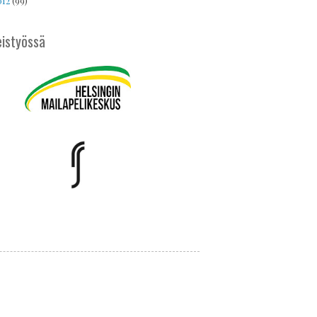
012
(99)
istyössä