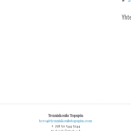
2
►
Yhte
Tenniskoulu Topspin
tero@tenniskoulutopspin.com
+ 358 50 544 5144