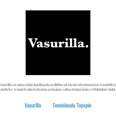
Vasurilla on nimestään huolimatta poliittisesti täysin sitoutumaton tennisblogi
käsittelee tennistä niin katsojan, pelaajan, valmentajan kuin yrittäjänkin vinkke
Vasurilla
Tenniskoulu Topspin