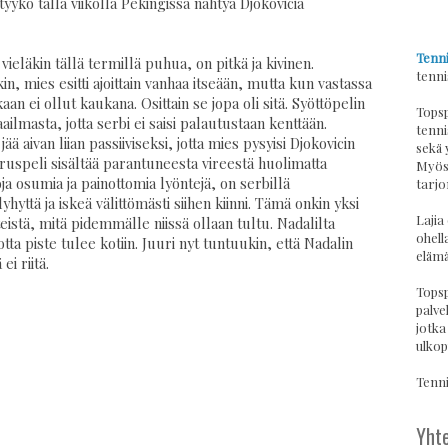
styykö tällä viikolla Pekingissä nähtyä Djokovicia
Tenni
vieläkin tällä termillä puhua, on pitkä ja kivinen.
tenni
n, mies esitti ajoittain vanhaa itseään, mutta kun vastassa
an ei ollut kaukana. Osittain se jopa oli sitä. Syöttöpelin
Topsp
ailmasta, jotta serbi ei saisi palautustaan kenttään.
tenni
 aivan liian passiiviseksi, jotta mies pysyisi Djokovicin
sekä 
uspeli sisältää parantuneesta vireestä huolimatta
Myös 
a osumia ja painottomia lyöntejä, on serbillä
tarjo
lyhyttä ja iskeä välittömästi siihen kiinni. Tämä onkin yksi
Lajia
eistä, mitä pidemmälle niissä ollaan tultu. Nadalilta
ohell
ta piste tulee kotiin. Juuri nyt tuntuukin, että Nadalin
elämä
i riitä.
Topsp
palvel
jotka
ulkop
Tennis
Yhte