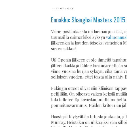
11/10/2015
Ennakko: Shanghai Masters 2015
Viime postauksesta on hieman jo aikaa, 
tuumailla esimerkiksi syksyn
valmennusk
jälkeenkin ja kauden toiseksi viimeinen M
siis ennakkoa!
US Openin jälkeen ei ole ihmeitä tapahtu
jälleen kaikki ja lähtee hirmuvireellään
viime vuosina hurjan syksyn, eikä tämä v
sellaisen vuoden, ettei toista olla nähty. 
Pekingin otteet olivat niin kliinisen tapp
pelillään. On oikeasti vaikea keksiä mitää
toki tottelee Djokovicikin, mutta monella ei
pommitusvarmuus. Näiden kriteerien jälke
Haastajat löytyvätkin tutusta joukosta, 
Murray. Heistäkin on uhkaajiksi vain sill