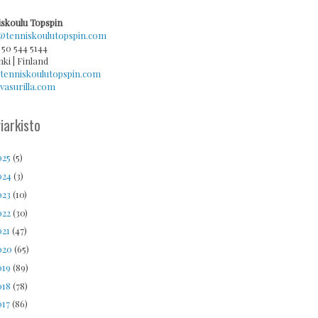
skoulu Topspin
@tenniskoulutopspin.com
 50 544 5144
nki | Finland
tenniskoulutopspin.com
asurilla.com
iarkisto
025
(5)
024
(3)
023
(10)
022
(30)
021
(47)
020
(65)
019
(89)
018
(78)
017
(86)