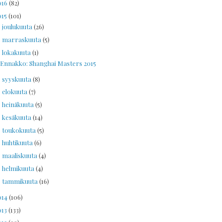
016
(82)
015
(101)
joulukuuta
(26)
►
marraskuuta
(5)
►
lokakuuta
(1)
▼
Ennakko: Shanghai Masters 2015
syyskuuta
(8)
►
elokuuta
(7)
►
heinäkuuta
(5)
►
kesäkuuta
(14)
►
toukokuuta
(5)
►
huhtikuuta
(6)
►
maaliskuuta
(4)
►
helmikuuta
(4)
►
tammikuuta
(16)
►
014
(106)
013
(133)