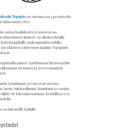
skoulu Topspin
on vuonna 2013 perustettu
svalmennusyritys.
in antaa laadukasta ja innostavaa
svalmennusta juniori- ja aikuisryhmille
yksityisoppilaille pääkaupunkiseudulla.
psyykkinen valmennus kuuluu Topspinin
ntaan.
 oppimalla pääsee nauttimaan hienon pelin
a liikunnan riemusta ja terveemmästä
stä.
inin toiminnan arvoja ovat asenne,
u, laatu, tuloksellisuus, hauskuus ja vastuu,
 välittyvät tekemisessämme kentällä ja sen
uolella.
 on laji meille kaikille.
ystiedot