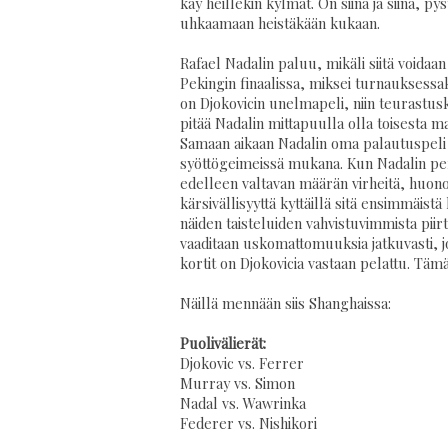
käy heillekin kylmät. On siinä ja siinä, py
uhkaamaan heistäkään kukaan.
Rafael Nadalin paluu, mikäli siitä voidaan 
Pekingin finaalissa, miksei turnauksessaki
on Djokovicin unelmapeli, niin teurastuska
pitää Nadalin mittapuulla olla toisesta ma
Samaan aikaan Nadalin oma palautuspeli jää
syöttögeimeissä mukana. Kun Nadalin per
edelleen valtavan määrän virheitä, huonoj
kärsivällisyyttä kyttäillä sitä ensimmäistä 
näiden taisteluiden vahvistuvimmista piirt
vaaditaan uskomattomuuksia jatkuvasti, jot
kortit on Djokovicia vastaan pelattu. Tämä e
Näillä mennään siis Shanghaissa:
Puolivälierät:
Djokovic vs. Ferrer
Murray vs. Simon
Nadal vs. Wawrinka
Federer vs. Nishikori