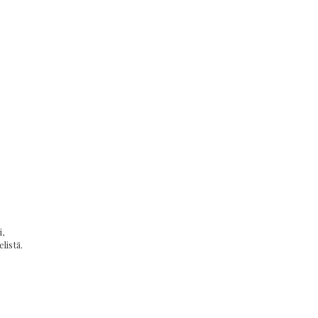
,
listä.