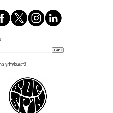
u
oa yrityksestä