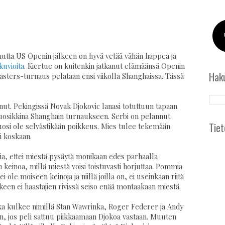
mutta US Openin jälkeen on hyvä vetää vähän happea ja
uvioita
. Kiertue on kuitenkin jatkanut elämäänsä Openin
Hak
asters-turnaus pelataan ensi viikolla Shanghaissa. Tässä
nut. Pekingissä Novak Djokovic lanasi totuttuun tapaan
 suosikkina Shanghain turnaukseen. Serbi on pelannut
Tiet
uosi ole selvästikään poikkeus. Mies tulee tekemään
Ei koskaan.
avia, ettei miestä pysäytä monikaan edes parhaalla
n keinoa, millä miestä voisi toistuvasti horjuttaa. Pommia
 ole moiseen keinoja ja niillä joilla on, ei useinkaan riitä
en ei haastajien rivissä seiso enää montaakaan miestä.
joka kulkee nimillä Stan Wawrinka, Roger Federer ja Andy
oin, jos peli sattuu piikkaamaan Djokoa vastaan. Muuten