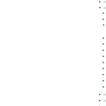
2
►
2
▼
2
►
2
►