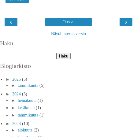
Jaa muille
‹
›
Etusivu
Näytä internetversio
Haku
Blogiarkisto
►
2025
(5)
►
tammikuuta
(5)
►
2024
(3)
►
heinäkuuta
(1)
►
kesäkuuta
(1)
►
tammikuuta
(1)
►
2023
(10)
►
elokuuta
(2)