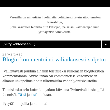
Vasurilla on nimestään huolimatta poliittisesti täysin sitoutumaton
tennisblogi,
joka käsittelee tennistä niin katsojan, pelaajan, valmentajan kuin
yrittäjänkin vinkkelistä.
▼
28/02/2022
Blogin kommentointi väliaikaisesti suljettu
Valitettavasti jouduin ainakin toistaiseksi sulkemaan blogitekstien
kommentoinnin. Syynä tähän oli kommenteissa valtoimenaan
alkanut uhkapelimainonta ulkomaisilta vedonlyöntisivustoilta.
Tenniskeskustelu kuitenkin jatkuu kiivaana Twitterissä hashtagillä
#tennisfi.
Tästä
ja
tästä
mukaan.
Pysytään linjoilla ja kuulolla!