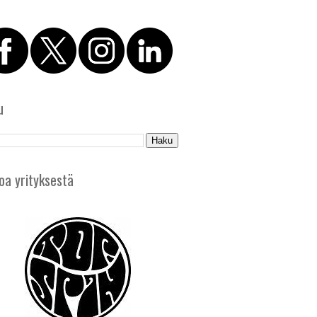
u
oa yrityksestä