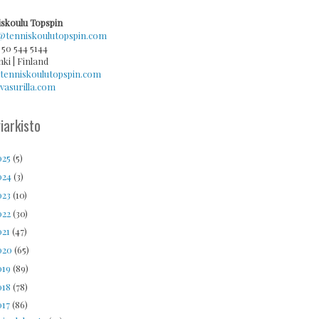
skoulu Topspin
@tenniskoulutopspin.com
 50 544 5144
nki | Finland
tenniskoulutopspin.com
asurilla.com
iarkisto
025
(5)
024
(3)
023
(10)
022
(30)
021
(47)
020
(65)
019
(89)
018
(78)
017
(86)