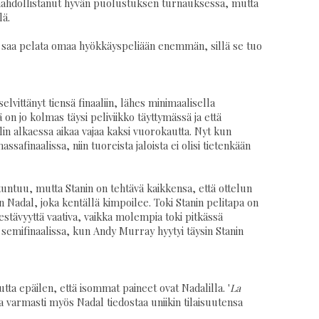
n mahdollistanut hyvän puolustuksen turnauksessa, mutta
lä.
 saa pelata omaa hyökkäyspeliään enemmän, sillä se tuo
lvittänyt tiensä finaaliin, lähes minimaalisella
 on jo kolmas täysi peliviikko täyttymässä ja että
alin alkaessa aikaa vajaa kaksi vuorokautta. Nyt kun
safinaalissa, niin tuoreista jaloista ei olisi tietenkään
tuntuu, mutta Stanin on tehtävä kaikkensa, että ottelun
e on Nadal, joka kentällä kimpoilee. Toki Stanin pelitapa on
stävyyttä vaativa, vaikka molempia toki pitkässä
e semifinaalissa, kun Andy Murray hyytyi täysin Stanin
ta epäilen, että isommat paineet ovat Nadalilla. '
La
 varmasti myös Nadal tiedostaa uniikin tilaisuutensa