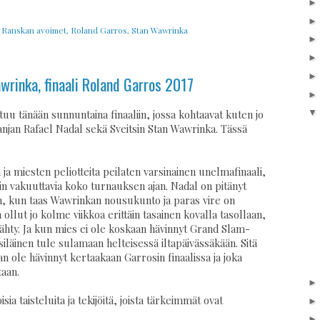
,
Ranskan avoimet
,
Roland Garros
,
Stan Wawrinka
wrinka, finaali Roland Garros 2017
u tänään sunnuntaina finaaliin, jossa kohtaavat kuten jo
njan Rafael Nadal sekä Sveitsin Stan Wawrinka. Tässä
 ja miesten peliotteita peilaten varsinainen unelmafinaali,
äin vakuuttavia koko turnauksen ajan. Nadal on pitänyt
, kun taas Wawrinkan nousukunto ja paras vire on
ollut jo kolme viikkoa erittäin tasainen kovalla tasollaan,
nähty. Ja kun mies ei ole koskaan hävinnyt Grand Slam-
tsiläinen tule sulamaan helteisessä iltapäivässäkään. Sitä
n ole hävinnyt kertaakaan Garrosin finaalissa ja joka
aan.
a taisteluita ja tekijöitä, joista tärkeimmät ovat