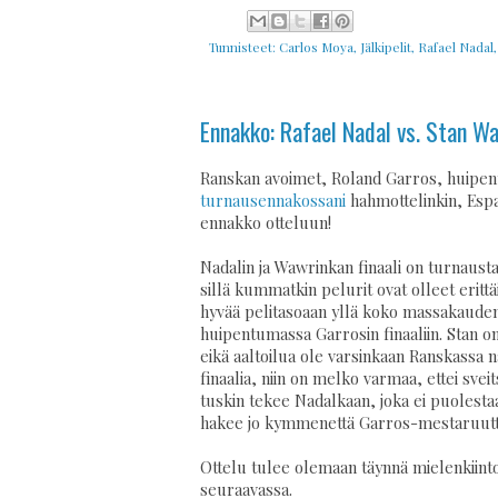
Tunnisteet:
Carlos Moya
,
Jälkipelit
,
Rafael Nadal
Ennakko: Rafael Nadal vs. Stan Wa
Ranskan avoimet, Roland Garros, huipentu
turnausennakossani
hahmottelinkin, Espa
ennakko otteluun!
Nadalin ja Wawrinkan finaali on turnausta
sillä kummatkin pelurit ovat olleet eritt
hyvää pelitasoaan yllä koko massakauden
huipentumassa Garrosin finaaliin. Stan on 
eikä aaltoilua ole varsinkaan Ranskassa 
finaalia, niin on melko varmaa, ettei svei
tuskin tekee Nadalkaan, joka ei puolestaa
hakee jo kymmenettä Garros-mestaruutt
Ottelu tulee olemaan täynnä mielenkiintoisi
seuraavassa.