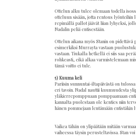
Ottelun alku tulee olemaan todella isossa
otteluun sisään, jotta rentous lyönteihin 
repimällä pallot jäävät liian lyhyeksi, jo
Nadalin peliä entisestään.
Ottelun aikana myös Stanin on pidettävä p
esimerkiksi Murrayta vastaan puolustuks
vastaan. Tiukalla hetkellä ei siis saa pe
rohkeasti, eikä alkaa varmistelemaan missä
tämä voitto ei tule.
5) Kuuma keli
Pariisin sunnuntai-iltapäivästä on tulos
eri tavoin. Nadal nauttii kuumuudesta ylip
yläkierrepomppuaan pomppaamaan entist
kannalta puolestaan ole kenties niin terv
hänen pommejaan lentämään entistäkin l
Vaikea tähän on ylipäätään mitään varmaa 
vaiheessa täysin perusteltavissa. Stan vo