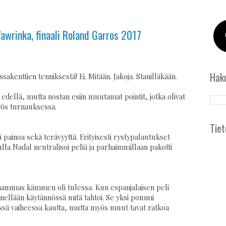
Wawrinka, finaali Roland Garros 2017
Hak
akenttien tenniksestä! Ei. Mitään. Jakoja. Stanilläkään.
edellä, mutta nostan esiin muutamat pointit, jotka olivat
myös turnauksessa.
Tiet
ä painoa sekä terävyyttä. Erityisesti rystypalautukset
vulla Nadal neutralisoi peliä ja parhaimmillaan pakotti
ähammas kämmen oli tulessa. Kun espanjalaisen peli
nellään käytännössä mitä tahtoi. Se yksi pommi
tässä vaiheessa kautta, mutta myös muut tavat ratkoa