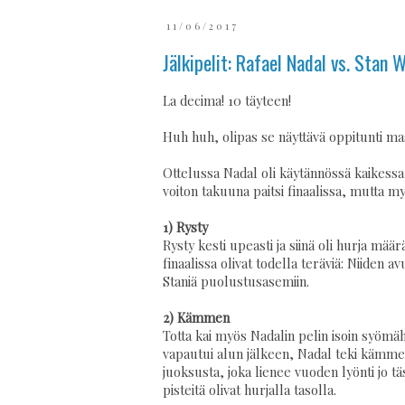
11/06/2017
Jälkipelit: Rafael Nadal vs. Stan 
La decima! 10 täyteen!
Huh huh, olipas se näyttävä oppitunti mass
Ottelussa Nadal oli käytännössä kaikessa 
voiton takuuna paitsi finaalissa, mutta 
1) Rysty
Rysty kesti upeasti ja siinä oli hurja määr
finaalissa olivat todella teräviä: Niiden a
Staniä puolustusasemiin.
2) Kämmen
Totta kai myös Nadalin pelin isoin syöm
vapautui alun jälkeen, Nadal teki kämme
juoksusta, joka lienee vuoden lyönti jo 
pisteitä olivat hurjalla tasolla.