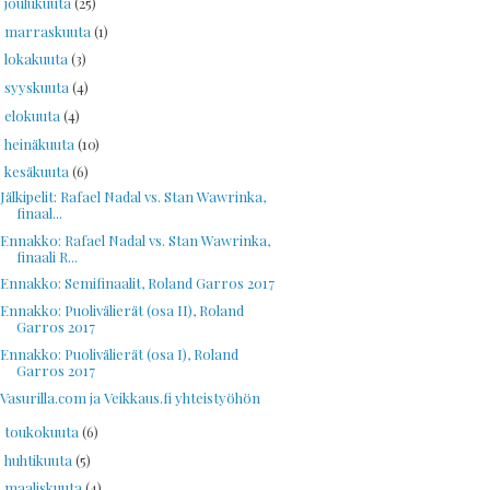
joulukuuta
(25)
►
marraskuuta
(1)
►
lokakuuta
(3)
►
syyskuuta
(4)
►
elokuuta
(4)
►
heinäkuuta
(10)
►
kesäkuuta
(6)
▼
Jälkipelit: Rafael Nadal vs. Stan Wawrinka,
finaal...
Ennakko: Rafael Nadal vs. Stan Wawrinka,
finaali R...
Ennakko: Semifinaalit, Roland Garros 2017
Ennakko: Puolivälierät (osa II), Roland
Garros 2017
Ennakko: Puolivälierät (osa I), Roland
Garros 2017
Vasurilla.com ja Veikkaus.fi yhteistyöhön
toukokuuta
(6)
►
huhtikuuta
(5)
►
maaliskuuta
(4)
►