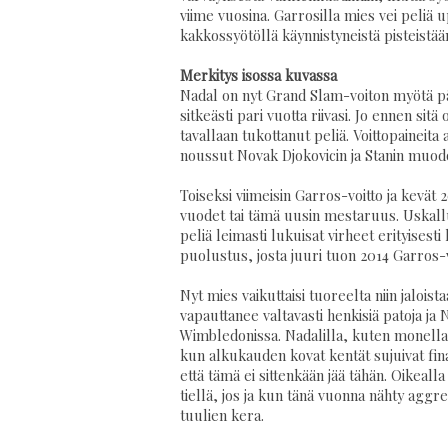
viime vuosina. Garrosilla mies vei peliä u
kakkossyötöllä käynnistyneistä pisteistää
Merkitys isossa kuvassa
Nadal on nyt Grand Slam-voiton myötä pää
sitkeästi pari vuotta riivasi. Jo ennen sitä
tavallaan tukottanut peliä. Voittopaineita 
noussut Novak Djokovicin ja Stanin muod
Toiseksi viimeisin Garros-voitto ja kevät 
vuodet tai tämä uusin mestaruus. Uskallus 
peliä leimasti lukuisat virheet erityisest
puolustus, josta juuri tuon 2014 Garros-
Nyt mies vaikuttaisi tuoreelta niin jaloi
vapauttanee valtavasti henkisiä patoja ja 
Wimbledonissa. Nadalilla, kuten monella 
kun alkukauden kovat kentät sujuivat finaa
että tämä ei sittenkään jää tähän. Oikealla
tiellä, jos ja kun tänä vuonna nähty agg
tuulien kera.