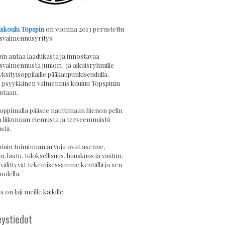
skoulu Topspin
on vuonna 2013 perustettu
svalmennusyritys.
in antaa laadukasta ja innostavaa
svalmennusta juniori- ja aikuisryhmille
yksityisoppilaille pääkaupunkiseudulla.
psyykkinen valmennus kuuluu Topspinin
ntaan.
 oppimalla pääsee nauttimaan hienon pelin
a liikunnan riemusta ja terveemmästä
stä.
inin toiminnan arvoja ovat asenne,
u, laatu, tuloksellisuus, hauskuus ja vastuu,
 välittyvät tekemisessämme kentällä ja sen
uolella.
 on laji meille kaikille.
ystiedot