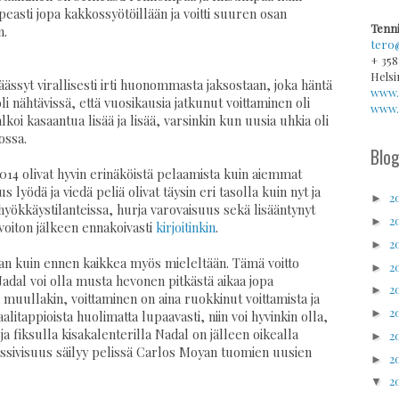
peasti jopa kakkossyötöillään ja voitti suuren osan
Tenni
n.
tero
+ 358
Helsi
ssyt virallisesti irti huonommasta jaksostaan, joka häntä
www.
 oli nähtävissä, että vuosikausia jatkunut voittaminen oli
www.v
alkoi kasaantua lisää ja lisää, varsinkin kun uusia uhkia oli
ossa.
Blog
2014 olivat hyvin erinäköistä pelaamista kuin aiemmat
lyödä ja viedä peliä olivat täysin eri tasolla kuin nyt ja
2
►
i hyökkäystilanteissa, hurja varovaisuus sekä lisääntynyt
2
►
voiton jälkeen ennakoivasti
kirjoitinkin
.
2
►
staan kuin ennen kaikkea myös mieleltään. Tämä voitto
2
►
Nadal voi olla musta hevonen pitkästä aikaa jopa
2
►
muullakin, voittaminen on aina ruokkinut voittamista ja
2
►
litappioista huolimatta lupaavasti, niin voi hyvinkin olla,
 ja fiksulla kisakalenterilla Nadal on jälleen oikealla
2
►
ressivisuus säilyy pelissä Carlos Moyan tuomien uusien
2
►
2
▼