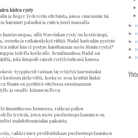
hden käden rysty
lin ja Roger Federerin otteluista, joissa ennemmin tai
hajonnut palasiksi ja eniten juuri massalla.
2
►
2
►
 haastavampaa, sillä Wawrinkan rysty on kestävämpi,
 suuntia ja ratkaisukykyä riittää. Nadal kuitenkin pystyisi
2
►
ten miksi hän ei pystyis hajoittamaan myös Stanin rystyä?
2
►
mppaa todella korkealle. Semifinaalissa Nadal sai
2
►
ltä, joka kimpoili rajusti rystylyöntiensä kanssa.
Djokovic-tyyppisesti vastaan tai vetäytyä taaemmaksi
Yhte
kuulosta järkevältä, koska se avaa kenttää liiaksi
tuen Stanin on pyrittävä ottelussa suuntaamaan
stylle ja omalle kämmenelleen.
ä timanttisessa kunnossa, ratkeaa paljon
 todella terävää, joten myös puolustuspelaaminen on
n tullut mahdottomistakin paikoista.
esta, vaikkei mies profiloidukaan puolustuspelaamisen