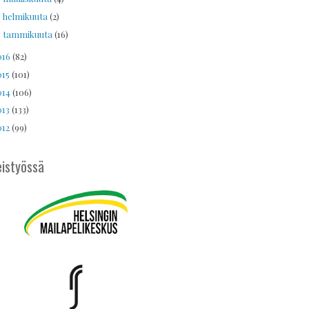
helmikuuta
(2)
►
tammikuuta
(16)
►
016
(82)
015
(101)
014
(106)
013
(133)
012
(99)
istyössä