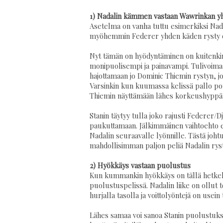
1) Nadalin kämmen vastaan Wawrinkan y
Asetelma on vanha tuttu esimerkiksi Nada
myöhemmin Federer yhden käden rysty on 
Nyt tämän on hyödyntäminen on kuitenkin
monipuolisempi ja painavampi. Tulivoimaa,
hajottamaan jo Dominic Thiemin rystyn, jo
Varsinkin kun kuumassa kelissä pallo po
Thiemin näyttämään lähes korkeushyppääjä
Stanin täytyy tulla joko rajusti Federer/
paukuttamaan. Jälkimmäinen vaihtoehto ei 
Nadalin seuraavalle lyönnille. Tästä joh
mahdollisimman paljon peliä Nadalin ry
2) Hyökkäys vastaan puolustus
Kun kummankin hyökkäys on tällä hetkell
puolustuspelissä. Nadalin liike on ollut
hurjalla tasolla ja voittolyöntejä on usei
Lähes samaa voi sanoa Stanin puolustuks