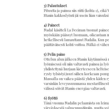
3) Palautukset
Pituutta ja painoa siis riitti (kohta 1), e
Stanin kakkoslyönti jäi usein liian vaisuks
4) Paineet
Nadal käsitteli La Deciman tuomat paineet 
myöskään päässyt luomaan, oikeastaan mis
hetkellisesti lamauttanut Nadalia. Kun pel
päättäväisesti kohti voittoa. Nälkä ei vähe
5) Pelin paino
Ottelun alun jälkeen Stanin käytännössä
lyömisessä oli niin valtavasti painoa ja ly
yhdistettynä hurjaan kierteeseen helteisess
rysty tylsistyi juuri siihen korkeaan pom
Massalla on vaikea päästä yhden käden ry
varsinkin leveyssuunnassa mestarillisesti
välissä söivät Stanin energiaa valtavasti.
6) Syöttö
Tänä vuonna Nadalin pelaamista on leiman
värväyksestä valmennustiimiin, mutta sy