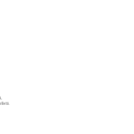
,
listä.