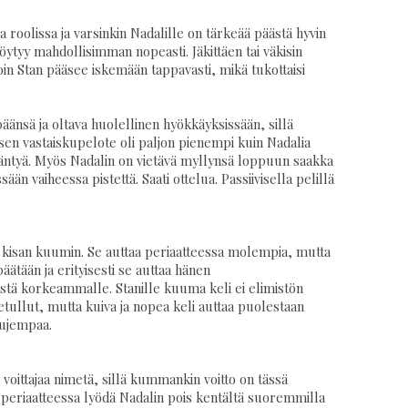
 roolissa ja varsinkin Nadalille on tärkeää päästä hyvin
löytyy mahdollisimman nopeasti. Jäkittäen tai väkisin
lloin Stan pääsee iskemään tappavasti, mikä tukottaisi
äänsä ja oltava huolellinen hyökkäyksissään, sillä
en vastaiskupelote oli paljon pienempi kuin Nadalia
rääntyä. Myös Nadalin on vietävä myllynsä loppuun saakka
än vaiheessa pistettä. Saati ottelua. Passiivisella pelillä
sa kisan kuumin. Se auttaa periaatteessa molempia, mutta
äätään ja erityisesti se auttaa hänen
ä korkeammalle. Stanille kuuma keli ei elimistön
etullut, mutta kuiva ja nopea keli auttaa puolestaan
ujempaa.
voittajaa nimetä, sillä kummankin voitto on tässä
i periaatteessa lyödä Nadalin pois kentältä suoremmilla