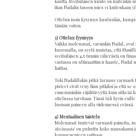
kautta. Sveitsiläisen kunto on kuitenki
ihan Nadalin tasoon mies ei kuitenkaan yl
Ottelun isoin kysymys kuuluukin, kumpi
tänään voiton.
3) Ottelun fyysisyys
Vaikka molemmat, varsinkin Nadal, ovat se
kuormalla, on syytä muistaa, että Stanillä
sveitsiläisen 4,5 tunnin välierästä on fina
vastassa on ultimaattinen haaste, Nadal mas
haittaa.
Toki Nadalillakin pitkä turnaus varmasti 
pisteet eivät veny liian pitkiksi ja että s
ennemminkin räjähtävyyttä kuin sitkeää ke
ottelussa tarvitaan. Tämä tuli hyvin esill
luoman paineen alla viidennessä erässä.
4) Mentaalinen taistelu
Molemmat tuntevat varmasti paineita, mut
decimasta
' on puhuttu koko massakausi ja
kymmenenteen voittoon.