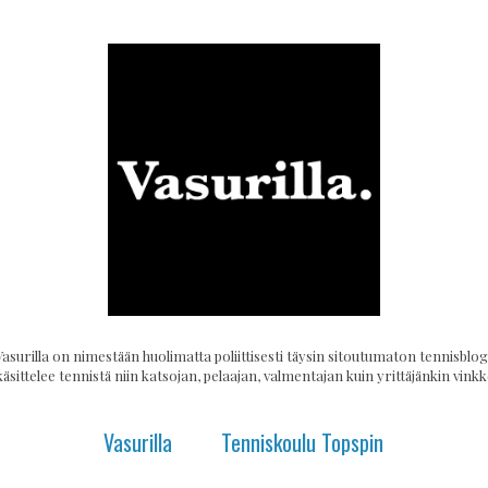
Vasurilla on nimestään huolimatta poliittisesti täysin sitoutumaton tennisblogi
käsittelee tennistä niin katsojan, pelaajan, valmentajan kuin yrittäjänkin vinkke
Vasurilla
Tenniskoulu Topspin