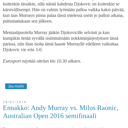
kuitenkin tässäkin, sillä näistä kahdesta Djokovic on kuitenkin se
kärsivällisempi. Hän on valmis lyömään palloa vaikka kaksi päivää,
kun taas Murrayn pinna palaa tässä mielessä usein jo pallon aikana,
puhumattakaan sen jälkeen.
Mentaalipuolella Murray jääkin Djokovicille selvästi ja kun
kumpikin tietää syvällä sisimmässään nokkimisjärjestyksen tässä
parissa, niin liian isolta tämä haaste Murraylle edelleen vaikuttaa.
Djokovic vie erin 3-0.
Eurosport näyttää ottelun klo 10.30 alkaen.
Jaa muille
28/01/2016
Ennakko: Andy Murray vs. Milos Raonic,
Australian Open 2016 semifinaali