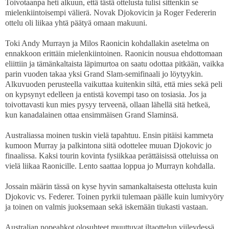
Toivotaanpa heti alkuun, että tästä ottelusta tulisi sittenkin se
mielenkiintoisempi välierä. Novak Djokovicin ja Roger Federerin
ottelu oli liikaa yhtä päätyä omaan makuuni.
Toki Andy Murrayn ja Milos Raonicin kohdallakin asetelma on
ennakkoon erittäin mielenkiintoinen. Raonicin nousua ehdottomaan
eliittiin ja tämänkaltaista läpimurtoa on saatu odottaa pitkään, vaikka
parin vuoden takaa yksi Grand Slam-semifinaali jo löytyykin.
Alkuvuoden perusteella vaikuttaa kuitenkin siltä, että mies sekä peli
on kypsynyt edelleen ja entistä kovempi taso on tosiasia. Jos ja
toivottavasti kun mies pysyy terveenä, ollaan lähellä sitä hetkeä,
kun kanadalainen ottaa ensimmäisen Grand Slaminsä.
Australiassa moinen tuskin vielä tapahtuu. Ensin pitäisi kammeta
kumoon Murray ja palkintona siitä odottelee muuan Djokovic jo
finaalissa. Kaksi tourin kovinta fysiikkaa perättäisissä otteluissa on
vielä liikaa Raonicille. Lento saattaa loppua jo Murrayn kohdalla.
Jossain määrin tässä on kyse hyvin samankaltaisesta ottelusta kuin
Djokovic vs. Federer. Toinen pyrkii tulemaan päälle kuin lumivyöry
ja toinen on valmis juoksemaan sekä iskemään tiukasti vastaan.
Australian nopeahkot olosuhteet muuttuvat iltaottelun viileydessä