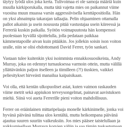
täytyy lyödä ulos joka kerta. Tulivoimaa ei ole samoja määriä kuin
muulla kärkiporukalla, mutta tätä vajetta mies on paikannut viime
vuosina muun muassa varsin aggressiivisella kenttäpositiolla. Hän
on yksi ahnaimpia takarajan tallaajia. Pelin ohjaaminen ottamalla
pallot aikaisin ja usein noususta pitää vastustajaa usein kiireessä ja
Ferreriä kuskin paikalla. Syötön voimapuutosta hän kompensoi
puolestaan hyvällä sijoittelulla, jolla pedataan paikkaa
kämmentapoille aivan kuin pitääkin. Jos jollekin soisin ison voiton
uralle, niin se olisi ehdottomasti David Ferrer, työn sankari.
Vastaan tulee kuitenkin yksi isoimmista ennakkosuosikeista, Andy
Murray, joka on edennyt turnauksessa varmoin ottein, mutta välillä
yllättävänkin paljon itselleen ja tiimilleen (?!) tiuskien, vaikkei
peliesitykset hirveästi manailua kaipaisikaan.
Voi olla, että kentän ulkopuoliset asiat, kuten vaimon raskauden
viime metrit sekä appiukon terveysongelmat, painavat aavistuksen
mieltä. Siinä voi aueta Ferrerille pieni voiton mahdollisuus.
Ferrer on eräänlainen mittaripelaaja monelle kärkinimelle, jonka voi
hyvänä päivänä tulittaa ulos kentältä, mutta heikompana päivänä
ajautua suuren suuriin vaikeuksiin. Jos mies pääsee taistelullaan ja
roikkumisellaan Murrayn korvien väliin ja saa tämän tuskastumaan