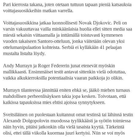
Pari kierrosta takana, joten otetaan tuttuun tapaan pieniä katsauksia
voittajasuosikkeihin matkan varrella.
Voittajasuosikkina jatkaa luonnollisesti Novak Djokovic. Peli on
varsin vakuuttavaa vailla minkäänlaisia huolia ellei sitten media saa
miestä sekaisin viittaamalla ja inttämällä toistuvasti kymmenen
vuoden takaiseen Santoro-otteluun, jonka väitetään olevan yksi
ottelumanipulaation kohteista. Serbiä ei kylläkään 41 pelaajan
mustalta listalta löydy.
Andy Murrayn ja Roger Federerin junat etenevät myöskin
mallikkaasti. Ensimmäiset testit antavat sittenkin vielä odotuttaa,
vaikka alkukierroksilla potentiaalisia vaaran paikkoja jo olikin.
Murrayn tilanteessa jännittää eniten ehkä se, jääkö miehen turnaus
mahdollisen perheenlisäyksen takia jopa kesken. Toivotaan, että
kaikissa tapauksissa mies ehtisi ajoissa synnytykseen.
Sveitsiläinen on puolestaan kuitannut omat testinsä tai lähinnä testin
Alexandr Dolgopolovin muodossa tyylikkäästi ja syötön toimiessa
näin hyvin, pitäisi jatkonkin olla vielä tasaista kyytiä. Tärkeintä
olisi, ettei tällä viikolla kuormaa juuri kertyisi. Niin se voi myös