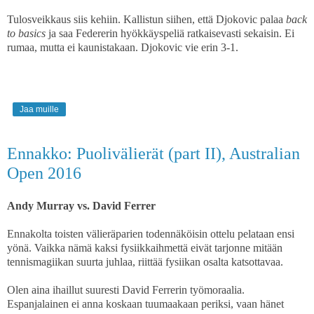
Tulosveikkaus siis kehiin. Kallistun siihen, että Djokovic palaa
back
to basics
ja saa Federerin hyökkäyspeliä ratkaisevasti sekaisin. Ei
rumaa, mutta ei kaunistakaan. Djokovic vie erin 3-1.
Jaa muille
Ennakko: Puolivälierät (part II), Australian
Open 2016
Andy Murray vs. David Ferrer
Ennakolta toisten välieräparien todennäköisin ottelu pelataan ensi
yönä. Vaikka nämä kaksi fysiikkaihmettä eivät tarjonne mitään
tennismagiikan suurta juhlaa, riittää fysiikan osalta katsottavaa.
Olen aina ihaillut suuresti David Ferrerin työmoraalia.
Espanjalainen ei anna koskaan tuumaakaan periksi, vaan hänet