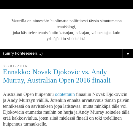
Vasurilla on nimestään huolimatta poliittisesti täysin sitoutumaton
tennisblogi,
joka käsittelee tennistä niin katsojan, pelaajan, valmentajan kuin
yrittäjänkin vinkkelistä.
▼
30/01/2016
Ennakko: Novak Djokovic vs. Andy
Murray, Australian Open 2016 finaali
Australian Open huipentuu
odotettuun
finaaliin Novak Djokovicin
ja Andy Murrayn välillä. Jotenkin ennalta-arvattavuus tämän päivän
tenniksessä on aavistuksen jopa latistavaa, mutta minkäpä tälle voi.
Djokovicin etumatka muihin on hurja ja Andy Murray soittelee tällä
erää kakkosviulua, joten siinä mielessä finaali on toki todellinen
huipennus turnaukselle.