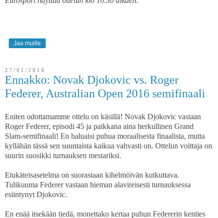
Eurosport näyttää ottelun klo 10.30 alkaen.
Jaa muille
27/01/2016
Ennakko: Novak Djokovic vs. Roger
Federer, Australian Open 2016 semifinaali
Eniten odottamamme ottelu on käsillä! Novak Djokovic vastaan
Roger Federer, episodi 45 ja paikkana aina herkullinen Grand
Slam-semifinaali! En haluaisi puhua moraalisesta finaalista, mutta
kyllähän tässä sen suuntaista kaikua vahvasti on. Ottelun voittaja on
suurin suosikki turnauksen mestariksi.
Etukäteisasetelma on suorastaan kihelmöivän kutkuttava.
Tulikuuma Federer vastaan hieman alavireisesti turnauksessa
esiintynyt Djokovic.
En enää itsekään tiedä, monettako kertaa puhun Federerin kenties