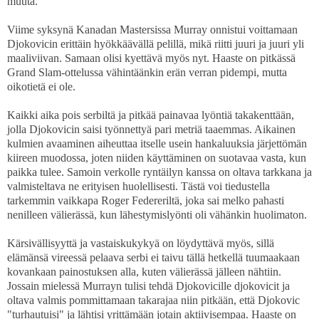
muuta.
Viime syksynä Kanadan Mastersissa Murray onnistui voittamaan
Djokovicin erittäin hyökkäävällä pelillä, mikä riitti juuri ja juuri yli
maaliviivan. Samaan olisi kyettävä myös nyt. Haaste on pitkässä
Grand Slam-ottelussa vähintäänkin erän verran pidempi, mutta
oikotietä ei ole.
Kaikki aika pois serbiltä ja pitkää painavaa lyöntiä takakenttään,
jolla Djokovicin saisi työnnettyä pari metriä taaemmas. Aikainen
kulmien avaaminen aiheuttaa itselle usein hankaluuksia järjettömän
kiireen muodossa, joten niiden käyttäminen on suotavaa vasta, kun
paikka tulee. Samoin verkolle ryntäilyn kanssa on oltava tarkkana ja
valmisteltava ne erityisen huolellisesti. Tästä voi tiedustella
tarkemmin vaikkapa Roger Federeriltä, joka sai melko pahasti
nenilleen välierässä, kun lähestymislyönti oli vähänkin huolimaton.
Kärsivällisyyttä ja vastaiskukykyä on löydyttävä myös, sillä
elämänsä vireessä pelaava serbi ei taivu tällä hetkellä tuumaakaan
kovankaan painostuksen alla, kuten välierässä jälleen nähtiin.
Jossain mielessä Murrayn tulisi tehdä Djokovicille djokovicit ja
oltava valmis pommittamaan takarajaa niin pitkään, että Djokovic
"turhautuisi" ja lähtisi yrittämään jotain aktiivisempaa. Haaste on