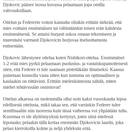
Djokovic pääsee isossa kuvassa pelaamaan jopa omilla
vahvuuksillaan.
Ottelun ja Federerin voiton kannalta olisikin erittäin tärkeää, että
mies voittaisi ensimmäisen tai vähintäänkin toisen erän kahdesta
ensimmäisestä. Se antaisi hurjasti uskoa omaan tekemiseen ja
murentaisi varmasti Djokovicin horjuvaa itseluottamusta
entisestään.
Djokovic lähestynee ottelua kuten Nishikori-ottelua. Ensimmäiset
1-2 erää mies pyrkii pelaamaan puolustus- ja vastaiskupainotteisesti
siten, että Federer ei tule saamaan pistettäkään ilmaiseksi. Kaasua
painetaan kunnolla vasta sitten kun tuntuma on optimaalinen ja
kaulaakin on riittävästi. Erittäin mielenkiintoista nähdä, miten
miehet tehtävissään onnistuvat!
Ottelun alkaessa on molemmilla ollut noin kaksi vuorokautta lepoa
edellisestä ottelusta, mikä takaa sen, että varsinkin Federer tulee
semifinaaliin niin tuoreena kuin tässä vaiheessa voi ylipäätään tulla.
Kuormaa ei ole älyttömyyksiä kertynyt, joten siinä mielessä
lepotauko pelaakin tällä kertaa enemmän Djokovicin laariin, joka
pelasi kierroksilla kolme ja neljä yhdeksän erää.