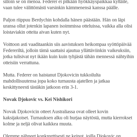
silloin se on menoa. Federer ei pitkään hyökkäyspaikkaa kyttäile,
vaan tulee välittömästi varsinkin kämmenensä kanssa päälle.
Paljon riippuu Berdychin kohdalla hänen päästään. Hän on läpi
uransa ollut jotenkin lapanen isoimmissa otteluissa, vaikka alla olisi
loistaviakin otteita aivan kuten nyt.
Voittoon asti vaaditaankin siis aavistuksen heikompaa syöttöpäivää
Federeriltä, jolloin tämä saattaisi ajautua yllättäviinkin vaikeuksiin,
jotka tulisivat nyt ikään kuin kuin tyhjästä tähän mennessä nähtyihin
otteisiin verrattuna.
Mutta. Federer on haistanut Djokovicin tukkoilulta
mahdollisuutensa jopa koko turnausta ajatellen ja jatkaa
keskittyneesti tästäkin jatkoon erin 3-1.
Novak Djokovic vs. Kei Nishikori
Novak Djokovicin otteet Australiassa ovat olleet kovin
kaksijakoiset. Turnauksen alku oli hurjaa näytöstä, mutta kierrokset
kolme ja neljä olivat kaikkea muuta.
Olemme nähneet konkreettisesti ne keinot, joilla Djokovic on