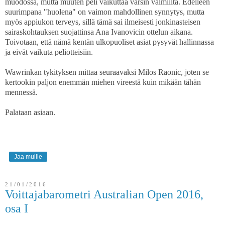
muodossa, mutta muuten peli vaikuttaa varsin valmiilta. Edelleen
suurimpana "huolena" on vaimon mahdollinen synnytys, mutta
myös appiukon terveys, sillä tämä sai ilmeisesti jonkinasteisen
sairaskohtauksen suojattinsa Ana Ivanovicin ottelun aikana.
Toivotaan, että nämä kentän ulkopuoliset asiat pysyvät hallinnassa
ja eivät vaikuta peliotteisiin.
Wawrinkan tykityksen mittaa seuraavaksi Milos Raonic, joten se
kertookin paljon enemmän miehen vireestä kuin mikään tähän
mennessä.
Palataan asiaan.
Jaa muille
21/01/2016
Voittajabarometri Australian Open 2016,
osa I