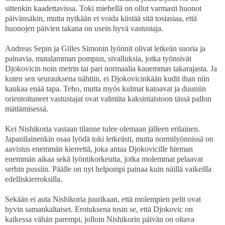
sittenkin kaadettavissa. Toki miehellä on ollut varmasti huonot
päivänsäkin, mutta nytkään ei voida kiistää sitä tosiasiaa, että
huonojen päivien takana on usein hyvä vastustaja.
Andreas Sepin ja Gilles Simonin lyönnit olivat letkeän suoria ja
painavia, matalamman pompun, sivalluksia, jotka työnsivät
Djokovicin noin metrin tai pari normaalia kauemmas takarajasta. Ja
kuten sen seurauksena nähtiin, ei Djokovicinkään kudit ihan niin
kaukaa enää tapa. Teho, mutta myös kulmat katoavat ja duuniin
orientoituneet vastustajat ovat valmiita kaksintaistoon tässä pallon
mättämisessä.
Kei Nishikoria vastaan tilanne tulee olemaan jälleen erilainen.
Japanilainenkin osaa lyödä toki letkeästi, mutta normilyönnissä on
aavistus enemmän kierrettä, joka antaa Djokovicille hieman
enemmän aikaa sekä lyöntikorkeutta, jotka molemmat pelaavat
serbin pussiin. Päälle on nyt helpompi painaa kuin näillä vaikeilla
edelliskierroksilla.
Sekään ei auta Nishikoria juurikaan, että molempien pelit ovat
hyvin samankaltaiset. Erotuksena tosin se, että Djokovic on
kaikessa vähän parempi, jolloin Nishikorin päivän on oltava