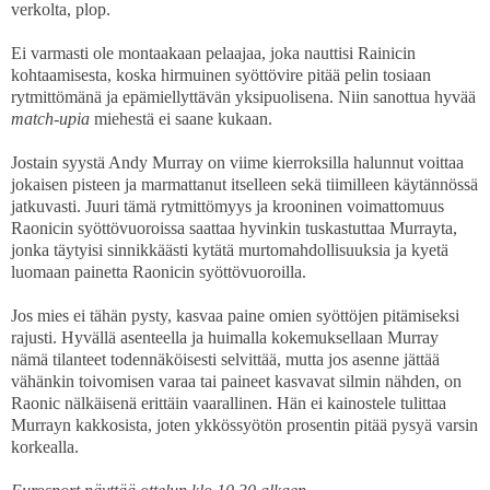
verkolta, plop.
Ei varmasti ole montaakaan pelaajaa, joka nauttisi Rainicin
kohtaamisesta, koska hirmuinen syöttövire pitää pelin tosiaan
rytmittömänä ja epämiellyttävän yksipuolisena. Niin sanottua hyvää
match-upia
miehestä ei saane kukaan.
Jostain syystä Andy Murray on viime kierroksilla halunnut voittaa
jokaisen pisteen ja marmattanut itselleen sekä tiimilleen käytännössä
jatkuvasti. Juuri tämä rytmittömyys ja krooninen voimattomuus
Raonicin syöttövuoroissa saattaa hyvinkin tuskastuttaa Murrayta,
jonka täytyisi sinnikkäästi kytätä murtomahdollisuuksia ja kyetä
luomaan painetta Raonicin syöttövuoroilla.
Jos mies ei tähän pysty, kasvaa paine omien syöttöjen pitämiseksi
rajusti. Hyvällä asenteella ja huimalla kokemuksellaan Murray
nämä tilanteet todennäköisesti selvittää, mutta jos asenne jättää
vähänkin toivomisen varaa tai paineet kasvavat silmin nähden, on
Raonic nälkäisenä erittäin vaarallinen. Hän ei kainostele tulittaa
Murrayn kakkosista, joten ykkössyötön prosentin pitää pysyä varsin
korkealla.