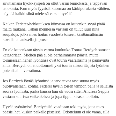
siivittämänä hyökkäyspeli on ollut varsin lennokasta ja tappavan
tehokasta. Kun myös fyysistä kuormaa on kärkiporukasta vähiten,
näyttää kaikki siinä mielessä varsin hyvältä.
Kaiken Federer-hehkutuksen kiimassa on kuitenkin syytä pitää
maltti mukana. Tähän mennessä vastaan on tullut juuri niitä
suupaloja, jotka mies hoitaa vuodesta toiseen käsittämättömän
kovalla lanauksella ja prosentilla.
En ole kuitenkaan täysin varma kuuluuko Tomas Berdych samaan
kategoriaan. Miehen pää ei ole parhaimmasta päästä, mutta
toimiessaan hänen lyöntinsä ovat tourin vaarallisinta ja painavinta
antia. Berdych on ehdottomasti yksi tourin alisuorittajista lyöntien
potentiaaliin verrattuna.
Jos Berdych löytää lyöntinsä ja tarvittavaa tasaisuutta myös
puolivälierään, kohtaa Federer täysin toisen tempon peliä ja sellaista
suoraa lyömistä, jonka kanssa hän oli vuosi sitten Andreas Seppiä
vastaan suurissa vaikeuksissa ja jopa tippui kisasta tuolloin.
Hyvää syöttämistä Berdychiltä vaaditaan toki myös, jotta mies
pääsisi heti kuskin paikalle pisteissä. Odotteluun ei ole varaa, sillä