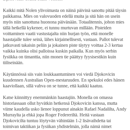
Kaikki mitä Nolen ylivoimasta on näinä päivinä sanottu pitää täysin
paikkansa. Mies on valovuoden edellä muita ja sitä hän on usein
myös niin sanottuna huonona päivänään. Totaalitennis, johon mies
tällä hetkellä kykenee, ei tunnu murtuvan millään. Pisteiden
voittaminen vaatii vastustajalta niin hurjan työn, että monelle
haastajalle tulee seinä, lähes kirjaimellisesti, vastaan. Pallot tulevat
jatkuvasti takaisin peliin ja jokainen piste täytyy voittaa 2-3 kertaa
vaikka kuinka olisi palloissa kuskin paikalla. Kun myös serbin
fysiikka on timanttia, niin monen tie päättyy fyysisestikin kuin
tiiliseinään.
Käytännössä siis vain loukkaantuminen voi viedä Djokovicin
kuudennen Australian Open-mestaruuden. En spekuloi edes hänen
kaaviollaan, sillä vahva on se tunne, että kaikki kaatuu.
Katse kiinnittyy enemmänkin haastajiin. Monella on omassa
historiassaan ollut hyvätkin hetkensä Djokovicin kanssa, mutta
viime kaudella usko lienee loppunut ainakin Rafael Nadalilta, Andy
Murraylta ja ehkä jopa Roger Federeriltä. Heitä vastaan
Djokovicilta tuntuu löytyvän vähintään 1-2 lisävaihdetta tai
toimivan taktiikan ja fysiikan yhdistelmän, jolla nämä nimet