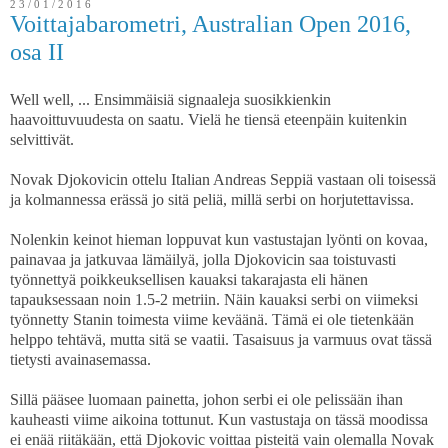
23/01/2016
Voittajabarometri, Australian Open 2016,
osa II
Well well, ... Ensimmäisiä signaaleja suosikkienkin
haavoittuvuudesta on saatu. Vielä he tiensä eteenpäin kuitenkin
selvittivät.
Novak Djokovicin ottelu Italian Andreas Seppiä vastaan oli toisessä
ja kolmannessa erässä jo sitä peliä, millä serbi on horjutettavissa.
Nolenkin keinot hieman loppuvat kun vastustajan lyönti on kovaa,
painavaa ja jatkuvaa lämäilyä, jolla Djokovicin saa toistuvasti
työnnettyä poikkeuksellisen kauaksi takarajasta eli hänen
tapauksessaan noin 1.5-2 metriin. Näin kauaksi serbi on viimeksi
työnnetty Stanin toimesta viime keväänä. Tämä ei ole tietenkään
helppo tehtävä, mutta sitä se vaatii. Tasaisuus ja varmuus ovat tässä
tietysti avainasemassa.
Sillä pääsee luomaan painetta, johon serbi ei ole pelissään ihan
kauheasti viime aikoina tottunut. Kun vastustaja on tässä moodissa
ei enää riitäkään, että Djokovic voittaa pisteitä vain olemalla Novak