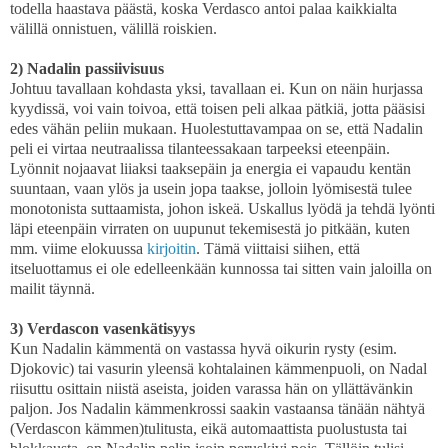
todella haastava päästä, koska Verdasco antoi palaa kaikkialta
välillä onnistuen, välillä roiskien.
2) Nadalin passiivisuus
Johtuu tavallaan kohdasta yksi, tavallaan ei. Kun on näin hurjassa
kyydissä, voi vain toivoa, että toisen peli alkaa pätkiä, jotta pääsisi
edes vähän peliin mukaan. Huolestuttavampaa on se, että Nadalin
peli ei virtaa neutraalissa tilanteessakaan tarpeeksi eteenpäin.
Lyönnit nojaavat liiaksi taaksepäin ja energia ei vapaudu kentän
suuntaan, vaan ylös ja usein jopa taakse, jolloin lyömisestä tulee
monotonista suttaamista, johon iskeä. Uskallus lyödä ja tehdä lyönti
läpi eteenpäin virraten on uupunut tekemisestä jo pitkään, kuten
mm. viime elokuussa
kirjoitin
. Tämä viittaisi siihen, että
itseluottamus ei ole edelleenkään kunnossa tai sitten vain jaloilla on
mailit täynnä.
3) Verdascon vasenkätisyys
Kun Nadalin kämmentä on vastassa hyvä oikurin rysty (esim.
Djokovic) tai vasurin yleensä kohtalainen kämmenpuoli, on Nadal
riisuttu osittain niistä aseista, joiden varassa hän on yllättävänkin
paljon. Jos Nadalin kämmenkrossi saakin vastaansa tänään nähtyä
(Verdascon kämmen)tulitusta, eikä automaattista puolustusta tai