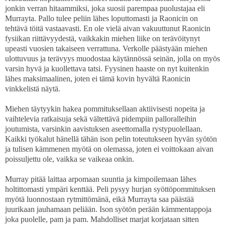
jonkin verran hitaammiksi, joka suosii parempaa puolustajaa eli
Murrayta. Pallo tulee peliin lähes loputtomasti ja Raonicin on
tehtävä töitä vastaavasti. En ole vielä aivan vakuuttunut Raonicin
fysiikan riittävyydestä, vaikkakin miehen liike on terävöitynyt
upeasti vuosien takaiseen verrattuna. Verkolle päästyään miehen
ulottuvuus ja terävyys muodostaa käytännössä seinän, jolla on myös
varsin hyvä ja kuollettava tatsi. Fyysinen haaste on nyt kuitenkin
lähes maksimaalinen, joten ei tämä kovin hyvältä Raonicin
vinkkelistä näytä.
Miehen täytyykin hakea pommituksellaan aktiivisesti nopeita ja
vaihtelevia ratkaisuja sekä vältettävä pidempiin palloralleihin
joutumista, varsinkin aavistuksen aseettomalla rystypuolellaan.
Kaikki työkalut hänellä tähän ison pelin toteutukseen hyvän syötön
ja tulisen kämmenen myötä on olemassa, joten ei voittokaan aivan
poissuljettu ole, vaikka se vaikeaa onkin.
Murray pitää laittaa arpomaan suuntia ja kimpoilemaan lähes
holtittomasti ympäri kenttää. Peli pysyy hurjan syöttöpommituksen
myötä luonnostaan rytmittömänä, eikä Murrayta saa päästää
juurikaan jauhamaan peliään. Ison syötön perään kämmentappoja
joka puolelle, pam ja pam. Mahdolliset marjat korjataan sitten