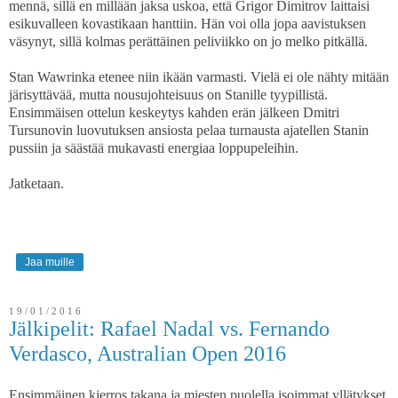
mennä, sillä en millään jaksa uskoa, että Grigor Dimitrov laittaisi
esikuvalleen kovastikaan hanttiin. Hän voi olla jopa aavistuksen
väsynyt, sillä kolmas perättäinen peliviikko on jo melko pitkällä.
Stan Wawrinka etenee niin ikään varmasti. Vielä ei ole nähty mitään
järisyttävää, mutta nousujohteisuus on Stanille tyypillistä.
Ensimmäisen ottelun keskeytys kahden erän jälkeen Dmitri
Tursunovin luovutuksen ansiosta pelaa turnausta ajatellen Stanin
pussiin ja säästää mukavasti energiaa loppupeleihin.
Jatketaan.
Jaa muille
19/01/2016
Jälkipelit: Rafael Nadal vs. Fernando
Verdasco, Australian Open 2016
Ensimmäinen kierros takana ja miesten puolella isoimmat yllätykset