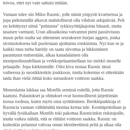
toivoa, ettei nyt vain sattuisi mitään.
Vastaan tulee siis Milos Raonic, jolle nämä ympyrät kvartseissa ja
jopa pidemmällä alkavat mahdollisesti olla vihdoin arkipäivää. Peli
on kehittynyt niistä "puhtaista" tykkisyöttäjäajoista hitaasti, mutta
tasaisen varmasti. Uran alkuaikoina vaivannut pieni passiivisuus
muun pelin osalta sai sittemmin seurakseen hurjan aggren, jonka
sivutuotoksena tuli puolestaan ajoittaista roiskimista. Nyt kun se ja
kaikki muu turha häröily on saatu siivottua ja liikkuminen
parantunut entisestään, alkaa kanadalainen olla
monipuolisuudellaan ja verkkopelaamisellaan iso mörkö monelle
pelaajalle. Jopa kärkinimille. Olisi kiva nostaa Raonic tässä
vaiheessa jo suosikkienkin joukkoon, mutta kokemus ei sittenkään
taida ihan vielä riittää koko turnauksen voittoon saakka.
Monenlaista kikkaa saa Monfils semissä esitellä, jotta Raonic
kaatuisi. Palautukset ja ohitukset ovat luonnollisesti järjettömän
isossa roolissa, kuten myös oma syöttäminen. Breikkipaikkoja ei
Raonicia vastaan välttämättä montaa kertaa tule. Kenttäpeitollaan ja
hyvällä fysiikallaan Monfils toki pakottaa Raonicinkin riskirajoille,
mutta vaikea nähdä, että se riittäisi voittoon saakka. Raonic on
kuitenkin pelannut vahvaa oman identiteettinsä peliä ja alkaa olla