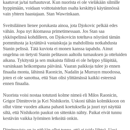
kaatuvat ja/tai turhautuvat. Kun nuorista ei ole vieläkään silmille
hyppimään, voidaan voittotaistelun osalta keskittyä käytännössä
vain yhteen haastajaan. Stan Wawrinkaan.
Sveitsiläinen lienee porukasta ainoa, jota Djokovic pelkää edes
vähän. Jopa nyt ikiomassa primetimessaan. Jos Stan saa
ykköspelinsä kohdilleen, on Djokovicin toteltava nöyrästi tämän
pommitusta ja kytättävä vastaiskuja ja mahdollista notkahdusta
Stanin pelissä. Tätä kuviota ei monen kanssa tapahdu. Ainut
ongelma on tietysti Stanin pelitason aaltoilu turnauksen ja otteluiden
aikana. Tykitystä ja sen mukaista fiilistä ei ole helppo ylläpitää,
varsinkaan heikompana päivänä. Vaaran paikkoja tulee jo ennen
finaalia monta, lähinnä Raonicin, Nadalin ja Murrayn muodossa,
joten ei ole sanottua, että Stan olisi ylittämässä kaikki esteensä
ennen finaalia.
Nuorista voisi nostaa totutusti kolme nimeä eli Milos Raonicin,
Grigor Dimitrovin ja Kei Nishikorin. Uskoni tähän kolmikkoon on
ollut viime vuoden aikana pahasti koetuksella ja juuri nyt näyttää
siltä, että Nishikorin paukut on sittenkin nähty. Paikat eivät tunnu
kestävän vaikka lyöminen letkeätä onkin.
Dimitrovista on jo pitkään ollut tunne, että ei taida lähteä. Uusi