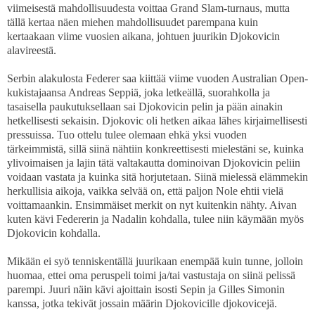
viimeisestä mahdollisuudesta voittaa Grand Slam-turnaus, mutta
tällä kertaa näen miehen mahdollisuudet parempana kuin
kertaakaan viime vuosien aikana, johtuen juurikin Djokovicin
alavireestä.
Serbin alakulosta Federer saa kiittää viime vuoden Australian Open-
kukistajaansa Andreas Seppiä, joka letkeällä, suorahkolla ja
tasaisella paukutuksellaan sai Djokovicin pelin ja pään ainakin
hetkellisesti sekaisin. Djokovic oli hetken aikaa lähes kirjaimellisesti
pressuissa. Tuo ottelu tulee olemaan ehkä yksi vuoden
tärkeimmistä, sillä siinä nähtiin konkreettisesti mielestäni se, kuinka
ylivoimaisen ja lajin tätä valtakautta dominoivan Djokovicin peliin
voidaan vastata ja kuinka sitä horjutetaan. Siinä mielessä elämmekin
herkullisia aikoja, vaikka selvää on, että paljon Nole ehtii vielä
voittamaankin. Ensimmäiset merkit on nyt kuitenkin nähty. Aivan
kuten kävi Federerin ja Nadalin kohdalla, tulee niin käymään myös
Djokovicin kohdalla.
Mikään ei syö tenniskentällä juurikaan enempää kuin tunne, jolloin
huomaa, ettei oma peruspeli toimi ja/tai vastustaja on siinä pelissä
parempi. Juuri näin kävi ajoittain isosti Sepin ja Gilles Simonin
kanssa, jotka tekivät jossain määrin Djokovicille djokovicejä.