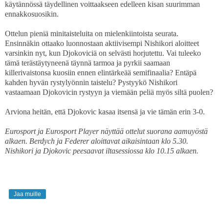
käytännössä täydellinen voittaakseen edelleen kisan suurimman
ennakkosuosikin.
Ottelun pieniä minitaisteluita on mielenkiintoista seurata.
Ensinnäkin ottaako luonnostaan aktiivisempi Nishikori aloitteet
varsinkin nyt, kun Djokoviciä on selvästi horjutettu. Vai tuleeko
tämä terästäytyneenä täynnä tarmoa ja pyrkii saamaan
killerivaistonsa kuosiin ennen elintärkeää semifinaalia? Entäpä
kahden hyvän rystylyönnin taistelu? Pystyykö Nishikori
vastaamaan Djokovicin rystyyn ja viemään peliä myös siltä puolen?
Arviona heitän, että Djokovic kasaa itsensä ja vie tämän erin 3-0.
Eurosport ja Eurosport Player näyttää ottelut suorana aamuyöstä
alkaen. Berdych ja Federer aloittavat aikaisintaan klo 5.30.
Nishikori ja Djokovic peesaavat iltasessiossa klo 10.15 alkaen.
Jaa muille