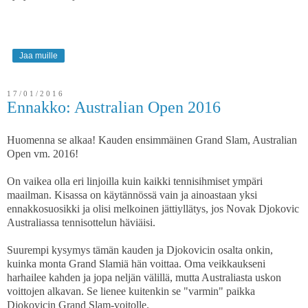
Jaa muille
17/01/2016
Ennakko: Australian Open 2016
Huomenna se alkaa! Kauden ensimmäinen Grand Slam, Australian
Open vm. 2016!
On vaikea olla eri linjoilla kuin kaikki tennisihmiset ympäri
maailman. Kisassa on käytännössä vain ja ainoastaan yksi
ennakkosuosikki ja olisi melkoinen jättiyllätys, jos Novak Djokovic
Australiassa tennisottelun häviäisi.
Suurempi kysymys tämän kauden ja Djokovicin osalta onkin,
kuinka monta Grand Slamiä hän voittaa. Oma veikkaukseni
harhailee kahden ja jopa neljän välillä, mutta Australiasta uskon
voittojen alkavan. Se lienee kuitenkin se "varmin" paikka
Djokovicin Grand Slam-voitolle.