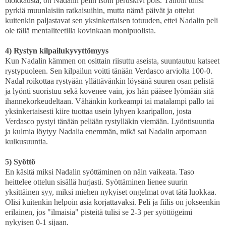
blokkausta, on Nadalin pelin isoin peruskivi pois. Tällöin tulisi
pyrkiä muunlaisiin ratkaisuihin, mutta nämä päivät ja ottelut
kuitenkin paljastavat sen yksinkertaisen totuuden, ettei Nadalin peli
ole tällä mentaliteetilla kovinkaan monipuolista.
4) Rystyn kilpailukyvyttömyys
Kun Nadalin kämmen on osittain riisuttu aseista, suuntautuu katseet
rystypuoleen. Sen kilpailun voitti tänään Verdasco arviolta 100-0.
Nadal roikottaa rystyään yllättävänkin löysänä suuren osan pelistä
ja lyönti suoristuu sekä kovenee vain, jos hän pääsee lyömään sitä
ihannekorkeudeltaan. Vähänkin korkeampi tai matalampi pallo tai
yksinkertaisesti kiire tuottaa usein lyhyen kaaripallon, josta
Verdasco pystyi tänään peliään rystylläkin viemään. Lyöntisuuntia
ja kulmia löytyy Nadalia enemmän, mikä sai Nadalin arpomaan
kulkusuuntia.
5) Syöttö
En käsitä miksi Nadalin syöttäminen on näin vaikeata. Taso
heittelee ottelun sisällä hurjasti. Syöttäminen lienee suurin
yksittäinen syy, miksi miehen nykyiset ongelmat ovat tätä luokkaa.
Olisi kuitenkin helpoin asia korjattavaksi. Peli ja fiilis on jokseenkin
erilainen, jos "ilmaisia" pisteitä tulisi se 2-3 per syöttögeimi
nykyisen 0-1 sijaan.