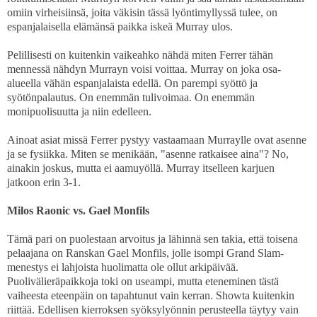
omiin virheisiinsä, joita väkisin tässä lyöntimyllyssä tulee, on
espanjalaisella elämänsä paikka iskeä Murray ulos.
Pelillisesti on kuitenkin vaikeahko nähdä miten Ferrer tähän
mennessä nähdyn Murrayn voisi voittaa. Murray on joka osa-
alueella vähän espanjalaista edellä. On parempi syöttö ja
syötönpalautus. On enemmän tulivoimaa. On enemmän
monipuolisuutta ja niin edelleen.
Ainoat asiat missä Ferrer pystyy vastaamaan Murraylle ovat asenne
ja se fysiikka. Miten se menikään, "asenne ratkaisee aina"? No,
ainakin joskus, mutta ei aamuyöllä. Murray itselleen karjuen
jatkoon erin 3-1.
Milos Raonic vs. Gael Monfils
Tämä pari on puolestaan arvoitus ja lähinnä sen takia, että toisena
pelaajana on Ranskan Gael Monfils, jolle isompi Grand Slam-
menestys ei lahjoista huolimatta ole ollut arkipäivää.
Puolivälieräpaikkoja toki on useampi, mutta eteneminen tästä
vaiheesta eteenpäin on tapahtunut vain kerran. Showta kuitenkin
riittää. Edellisen kierroksen syöksylyönnin perusteella täytyy vain