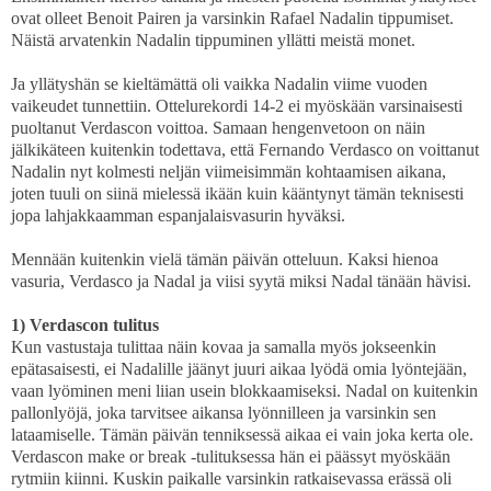
ovat olleet Benoit Pairen ja varsinkin Rafael Nadalin tippumiset.
Näistä arvatenkin Nadalin tippuminen yllätti meistä monet.
Ja yllätyshän se kieltämättä oli vaikka Nadalin viime vuoden
vaikeudet tunnettiin. Ottelurekordi 14-2 ei myöskään varsinaisesti
puoltanut Verdascon voittoa. Samaan hengenvetoon on näin
jälkikäteen kuitenkin todettava, että Fernando Verdasco on voittanut
Nadalin nyt kolmesti neljän viimeisimmän kohtaamisen aikana,
joten tuuli on siinä mielessä ikään kuin kääntynyt tämän teknisesti
jopa lahjakkaamman espanjalaisvasurin hyväksi.
Mennään kuitenkin vielä tämän päivän otteluun. Kaksi hienoa
vasuria, Verdasco ja Nadal ja viisi syytä miksi Nadal tänään hävisi.
1) Verdascon tulitus
Kun vastustaja tulittaa näin kovaa ja samalla myös jokseenkin
epätasaisesti, ei Nadalille jäänyt juuri aikaa lyödä omia lyöntejään,
vaan lyöminen meni liian usein blokkaamiseksi. Nadal on kuitenkin
pallonlyöjä, joka tarvitsee aikansa lyönnilleen ja varsinkin sen
lataamiselle. Tämän päivän tenniksessä aikaa ei vain joka kerta ole.
Verdascon make or break -tulituksessa hän ei päässyt myöskään
rytmiin kiinni. Kuskin paikalle varsinkin ratkaisevassa erässä oli