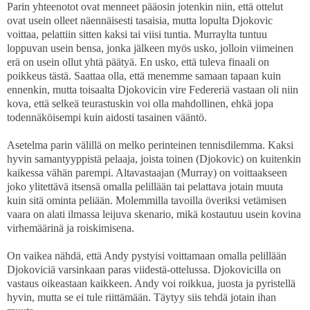
Parin yhteenotot ovat menneet pääosin jotenkin niin, että ottelut
ovat usein olleet näennäisesti tasaisia, mutta lopulta Djokovic
voittaa, pelattiin sitten kaksi tai viisi tuntia. Murraylta tuntuu
loppuvan usein bensa, jonka jälkeen myös usko, jolloin viimeinen
erä on usein ollut yhtä päätyä. En usko, että tuleva finaali on
poikkeus tästä. Saattaa olla, että menemme samaan tapaan kuin
ennenkin, mutta toisaalta Djokovicin vire Federeriä vastaan oli niin
kova, että selkeä teurastuskin voi olla mahdollinen, ehkä jopa
todennäköisempi kuin aidosti tasainen vääntö.
Asetelma parin välillä on melko perinteinen tennisdilemma. Kaksi
hyvin samantyyppistä pelaaja, joista toinen (Djokovic) on kuitenkin
kaikessa vähän parempi. Altavastaajan (Murray) on voittaakseen
joko ylitettävä itsensä omalla pelillään tai pelattava jotain muuta
kuin sitä ominta peliään. Molemmilla tavoilla överiksi vetämisen
vaara on alati ilmassa leijuva skenario, mikä kostautuu usein kovina
virhemäärinä ja roiskimisena.
On vaikea nähdä, että Andy pystyisi voittamaan omalla pelillään
Djokoviciä varsinkaan paras viidestä-ottelussa. Djokovicilla on
vastaus oikeastaan kaikkeen. Andy voi roikkua, juosta ja pyristellä
hyvin, mutta se ei tule riittämään. Täytyy siis tehdä jotain ihan