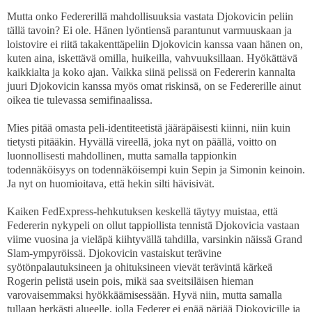
Mutta onko Federerillä mahdollisuuksia vastata Djokovicin peliin
tällä tavoin? Ei ole. Hänen lyöntiensä parantunut varmuuskaan ja
loistovire ei riitä takakenttäpeliin Djokovicin kanssa vaan hänen on,
kuten aina, iskettävä omilla, huikeilla, vahvuuksillaan. Hyökättävä
kaikkialta ja koko ajan. Vaikka siinä pelissä on Federerin kannalta
juuri Djokovicin kanssa myös omat riskinsä, on se Federerille ainut
oikea tie tulevassa semifinaalissa.
Mies pitää omasta peli-identiteetistä jääräpäisesti kiinni, niin kuin
tietysti pitääkin. Hyvällä vireellä, joka nyt on päällä, voitto on
luonnollisesti mahdollinen, mutta samalla tappionkin
todennäköisyys on todennäköisempi kuin Sepin ja Simonin keinoin.
Ja nyt on huomioitava, että hekin silti hävisivät.
Kaiken FedExpress-hehkutuksen keskellä täytyy muistaa, että
Federerin nykypeli on ollut tappiollista tennistä Djokovicia vastaan
viime vuosina ja vieläpä kiihtyvällä tahdilla, varsinkin näissä Grand
Slam-ympyröissä. Djokovicin vastaiskut terävine
syötönpalautuksineen ja ohituksineen vievät terävintä kärkeä
Rogerin pelistä usein pois, mikä saa sveitsiläisen hieman
varovaisemmaksi hyökkäämisessään. Hyvä niin, mutta samalla
tullaan herkästi alueelle, jolla Federer ei enää pärjää Djokovicille ja