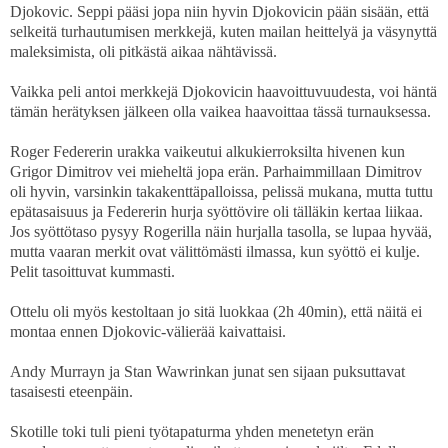
Djokovic. Seppi pääsi jopa niin hyvin Djokovicin pään sisään, että
selkeitä turhautumisen merkkejä, kuten mailan heittelyä ja väsynyttä
maleksimista, oli pitkästä aikaa nähtävissä.
Vaikka peli antoi merkkejä Djokovicin haavoittuvuudesta, voi häntä
tämän herätyksen jälkeen olla vaikea haavoittaa tässä turnauksessa.
Roger Federerin urakka vaikeutui alkukierroksilta hivenen kun
Grigor Dimitrov vei mieheltä jopa erän. Parhaimmillaan Dimitrov
oli hyvin, varsinkin takakenttäpalloissa, pelissä mukana, mutta tuttu
epätasaisuus ja Federerin hurja syöttövire oli tälläkin kertaa liikaa.
Jos syöttötaso pysyy Rogerilla näin hurjalla tasolla, se lupaa hyvää,
mutta vaaran merkit ovat välittömästi ilmassa, kun syöttö ei kulje.
Pelit tasoittuvat kummasti.
Ottelu oli myös kestoltaan jo sitä luokkaa (2h 40min), että näitä ei
montaa ennen Djokovic-välierää kaivattaisi.
Andy Murrayn ja Stan Wawrinkan junat sen sijaan puksuttavat
tasaisesti eteenpäin.
Skotille toki tuli pieni työtapaturma yhden menetetyn erän