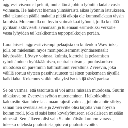
aggressiivisemmat pelurit, mutta tämä johtuu lyöntiin ladattavasta
voimasta. He hakevat hieman ylimääräistä aikaa lyönnin lataukseen,
eikä takarajan päällä makailu pitkiä aikoja ole kummallekaan täysin
kotoista. Molemmilla on hyvin voimakkaat lyönnit, joilla kenttää
pyritään aktiivisesti avaamaan ja tulemaan esimerkiksi verkolle
vasta lyhyiden tai keskikentän tappopaikkojen perään.
Luontaisesti aggressiivisempi pelaajista on kuitenkin Wawrinka,
jolla on mielestäni myös monipuolisemmat lyöntiarsenaalit
käytössään. Löytyy voimaa, kulmia, kierteitä ja pelaamisen
rytmittäminen hyökkäämisen, neutralisoivan ja puolustamisen
muodossa on paremmin hahmottunut verrattuna Zverevin, joka
välillä sortuu täyteen passiivisuuteen tai sitten puskemaan täysillä
kaikkialta. Kokemus voikin olla yksi iso tekijä tässä parissa.
Se on varmaa, että tasoitusta ei voi antaa missään muodossa. Suurin
uhkakuva on Zverevin syötön mureneminen. Heikohkoihin
kakkosiin Stan tulee lataamaan rajusti voimaa, jolloin aloite siirtyy
saman tien sveitsiläiselle ja Zvereville olisi tarjolla vain nöyrän
koiran rooli, joka ei saisi istua kovalyöntiseen saksalaiseen missään
nimessä. Sen jälkeen olisi vain Stanin päivän kunnon varassa,
tuleeko ottelusta puolustustappio vai puolustusvoitto.