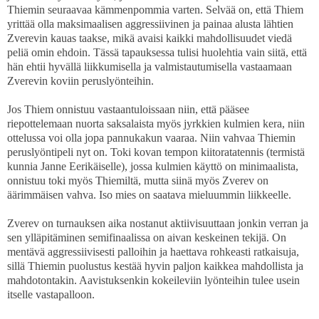
Thiemin seuraavaa kämmenpommia varten. Selvää on, että Thiem
yrittää olla maksimaalisen aggressiivinen ja painaa alusta lähtien
Zverevin kauas taakse, mikä avaisi kaikki mahdollisuudet viedä
peliä omin ehdoin. Tässä tapauksessa tulisi huolehtia vain siitä, että
hän ehtii hyvällä liikkumisella ja valmistautumisella vastaamaan
Zverevin koviin peruslyönteihin.
Jos Thiem onnistuu vastaantuloissaan niin, että pääsee
riepottelemaan nuorta saksalaista myös jyrkkien kulmien kera, niin
ottelussa voi olla jopa pannukakun vaaraa. Niin vahvaa Thiemin
peruslyöntipeli nyt on. Toki kovan tempon kiitoratatennis (termistä
kunnia Janne Eerikäiselle), jossa kulmien käyttö on minimaalista,
onnistuu toki myös Thiemiltä, mutta siinä myös Zverev on
äärimmäisen vahva. Iso mies on saatava mieluummin liikkeelle.
Zverev on turnauksen aika nostanut aktiivisuuttaan jonkin verran ja
sen ylläpitäminen semifinaalissa on aivan keskeinen tekijä. On
mentävä aggressiivisesti palloihin ja haettava rohkeasti ratkaisuja,
sillä Thiemin puolustus kestää hyvin paljon kaikkea mahdollista ja
mahdotontakin. Aavistuksenkin kokeileviin lyönteihin tulee usein
itselle vastapalloon.