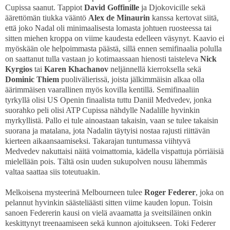
Cupissa saanut. Tappiot
David Goffinille
ja Djokovicille sekä
äärettömän tiukka vääntö
Alex de Minaurin
kanssa kertovat siitä,
että joko Nadal oli minimaalisesta lomasta johtuen ruosteessa tai
sitten miehen kroppa on viime kaudesta edelleen väsynyt. Kaavio ei
myöskään ole helpoimmasta päästä, sillä ennen semifinaalia polulla
on saattanut tulla vastaan jo kotimaassaan hienosti taisteleva
Nick
Kyrgios
tai
Karen Khachanov
neljännellä kierroksella sekä
Dominic Thiem
puolivälierissä, joista jälkimmäisin alkaa olla
äärimmäisen vaarallinen myös kovilla kentillä. Semifinaaliin
tyrkyllä olisi US Openin finaalista tuttu Daniil Medvedev, jonka
suorahko peli olisi ATP Cupissa nähdylle Nadalille hyvinkin
myrkyllistä. Pallo ei tule ainoastaan takaisin, vaan se tulee takaisin
suorana ja matalana, jota Nadalin täytyisi nostaa rajusti riittävän
kierteen aikaansaamiseksi. Takarajan tuntumassa viihtyvä
Medvedev nakuttaisi näitä voimattomia, kädella vispattuja pörriäisiä
mielellään pois. Tältä osin uuden sukupolven nousu lähemmäs
valtaa saattaa siis toteutuakin.
Melkoisena mysteerinä Melbourneen tulee
Roger Federer
, joka on
pelannut hyvinkin säästeliäästi sitten viime kauden lopun. Toisin
sanoen Federerin kausi on vielä avaamatta ja sveitsiläinen onkin
keskittynyt treenaamiseen sekä kunnon ajoitukseen. Toki Federer