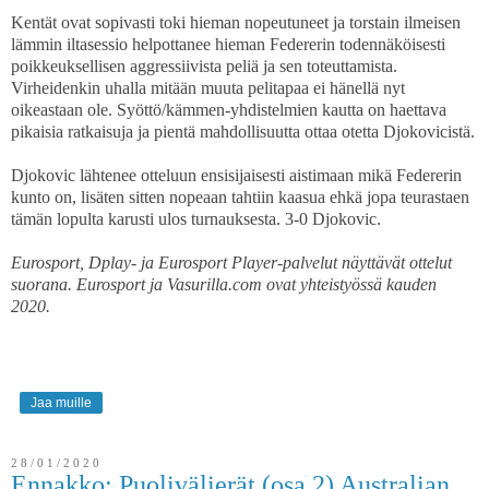
Kentät ovat sopivasti toki hieman nopeutuneet ja torstain ilmeisen
lämmin iltasessio helpottanee hieman Federerin todennäköisesti
poikkeuksellisen aggressiivista peliä ja sen toteuttamista.
Virheidenkin uhalla mitään muuta pelitapaa ei hänellä nyt
oikeastaan ole. Syöttö/kämmen-yhdistelmien kautta on haettava
pikaisia ratkaisuja ja pientä mahdollisuutta ottaa otetta Djokovicistä.
Djokovic lähtenee otteluun ensisijaisesti aistimaan mikä Federerin
kunto on, lisäten sitten nopeaan tahtiin kaasua ehkä jopa teurastaen
tämän lopulta karusti ulos turnauksesta. 3-0 Djokovic.
Eurosport, Dplay- ja Eurosport Player-palvelut näyttävät ottelut
suorana. Eurosport ja Vasurilla.com ovat yhteistyössä kauden
2020.
Jaa muille
28/01/2020
Ennakko: Puolivälierät (osa 2) Australian