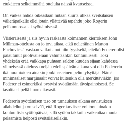
etukäteen selkeimmältä ottelulta näissä kvartseissa.
On vaikea nähdä oikeastaan mitään suurta uhkaa sveitsiläisen
välieräpaikalle ellei jotain yllättävää tapahdu joko Rogerin
pelikunnossa tai syöttämisessä.
Viisieräisestä ja siis hyvin raskaasta kolmannen kierroksen John
Millman-ottelusta on jo tovi aikaa, eikä nelieräinen Marton
Fuchovicsiä vastaan vaikuttanut niin fyysiseltä, etteikö Federer olisi
palautunut puolivälierään vähintäänkin kohtuullisesti. Toki
yhdeksän erää vaikkapa puhtaan saldon kuuden sijaan kahdessa
viimeisessä ottelussa neljän edellispäivän aikana voi olla Federerin
ikä huomioiden ainakin jonkinasteinen pelin tylsyttäjä. Nämä
minimaaliset marginaalit voivat kuitenkin olla merkittäviäkin, jos
Federer ei esimerkiksi pystyisi syöttämään täysipainoisesti. Se
tasoittaisi peliä huomattavasti.
Federerin syöttämisen taso on turnauksen aikana aavistuksen
ailahdellut ja on selvää, että Roger tarvitsee voittoon ainakin
kohtuullista syöttöpäivää, sillä syötön takkuilu vaikeuttaa muuta
pelaamista helposti sveitsiläiselläkin.