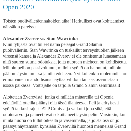
Open 2020
Toisten puolivälieräennakoiden aika! Herkulliset ovat kohtaamiset
näissäkin pareissa
Alexander Zverev vs. Stan Wawrinka
Kuin tyhjästä ovat tulleet nämä pelaajat Grand Slamin
puolivälieriin. Stan Wawrinka on tuskaillut terveyshuolien jälkeen
vireensä kanssa ja Alexander Zverev ei ole onnistunut lunastamaan
niitä suuren suuria odotuksia, joita nuoreen mieheen on kohdistettu.
Milloin peli on passivoitunut, milloin syöttö on hajonnut, milloin
pää on täysin jumissa ja niin edelleen. Nyt kuitenkin molemmilla on
erinomainen mahdollisuus näyttää vihdoin tai taas osaamistaan
isossa paikassa. Voittajalle on tarjolla Grand Slamin semifinaali!
Aloitetaan Zverevistä, jonka ei millään mittareilla tai Openia
edeltävillä otteilla pitänyt olla tässä tilanteessa. Peli ja erityisesti
syöttö takkusi rajusti ATP Cupissa ja vaikutti jopa siltä, että
odotusarvot ja paineet ovat sekoittaneet täysin pelin. Varsinkin, kun
muita nuoria on tullut oikealta ja vasemmalta, ja joista osa on jo
päässyt näyttämään kynsiään Zvereviltä huonosti menneissä Grand