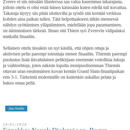
Zverev ei siis missään tilanteessa saa valua kauemmas takarajasta,
jolloin ottelu ei olisi enää hänen käsissään kuten edellä tuli kuvattua.
Takaraja täytyy siis pitää ulottuvilla ja syödä sitä kenttää verkkoa
kohden aina paikan tullen. Tätä helpottaakseen tähän mennessä
nähdyn syöttämisen ylläpitäminen, mielellään jopa parantaminen,
on äärimmäisen tärkeää. Ilman sitä Thiem syö Zverevin välipalaksi
matkalla finaaliin.
Sellainen ottelu tässäkin on nyt käsillä, että ohjien ottaja ja
aktiivisen pelin parempi toteuttaja menee finaaliin. Thiemin parempi
puolustus lisää itävaltalaisen pelikirjaan enemmän voitollisia lukuja
ja vaihtoehtoja, joten näkisin lopulta monipuolisemman Thiemin
ottavan uran ensimmäisen kovan kentän Grand Slam-finaalipaikan
erin 3-1. Tärkeintä molemmille on kuitenkin uskallus pelata ja
hakea omaa peliä.
Jaa muille
29/01/2020