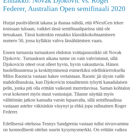
Ennakko: Novak Djokovic vs. Roger
Federer, Australian Open semifinaali 2020
Hurjat puolivälierät takana ja ihanaa nähdä, että #NextGen tekee
tosissaan tuloaan, vaikkei tässä semifinaaliparissa siitä ole
tietoakaan. Tässä kuitenkin ennakko klassikkokohtaamiseen
numero 50, jossa kylläkin vahva lässähtämisen vaara.
Ennen turnausta turnauksen ehdoton voittajasuosikki oli Novak
Djokovic. Turnauksen aikana tunne on vain vahvistunut, sillä
Djokovicin otteet ovat olleet hyvin, hyvin vakuuttavia. Hänen
huolellisuutensa ja keskittymisensä esimerkiksi edelliskierroksella
Milos Raonicia vastaan hakee vertaistaan. Raonic jäi täysin vaille
mahdollisuuksia, kun Djokovicin totaalitennis tylsytti kanadalaisen
pelin, jonka piti olla erittäin vaikeasti murrettavissa. Saman kohtalon
ovat kokeneet myös muut vastustajat. Tilanne näyttää myös
välittömän jatkon kannalta varsin lupaavalta, sillä semifinaalissa
vastaaan astelee väkisinkin väsynyt ja ehkä jopa raihnainen Roger
Federer.
Edellisessä ottelussa Tennys Sandgrenia vastaan tullut nivusvamma
on luonnollisesti ottelun suurin kysymysmerkki. On erittäin vaikea