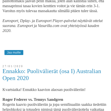
painottomaksi jäävän pelin makua, joten alan kallistua siihen, että
massaprinssi tasaa kovien kenttien voitot ja vie tämän erin 3-1.
Varoitus myös tulevaa massakautta silmällä pitäen tulee tässä.
Eurosport, Dplay- ja Eurosport Player-palvelut näyttävät ottelut
suorana. Eurosport ja Vasurilla.com ovat yhteistyössä kauden
2020.
Jaa muille
27/01/2020
Ennakko: Puolivälierät (osa I) Australian
Open 2020
Kvartsiaika! Ennakko kaavion alaosan puolivälieriin!
Roger Federer vs. Tennys Sandgren
Rogerin kaavio puolivälieriin ja jopa semifinaaliin saakka tiedettiin
helpohkoksi ja totuuden nimissä tämä puolivälieräottelu vaikuttaa