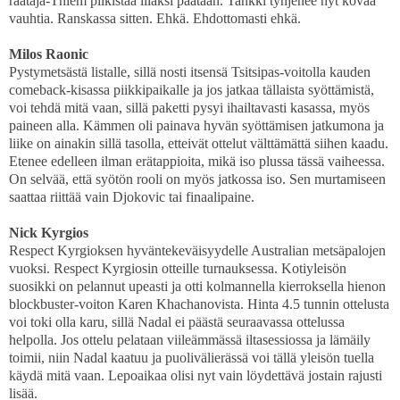
raataja-Thiem pilkistää liiaksi päätään. Tankki tyhjenee nyt kovaa
vauhtia. Ranskassa sitten. Ehkä. Ehdottomasti ehkä.
Milos Raonic
Pystymetsästä listalle, sillä nosti itsensä Tsitsipas-voitolla kauden
comeback-kisassa piikkipaikalle ja jos jatkaa tällaista syöttämistä,
voi tehdä mitä vaan, sillä paketti pysyi ihailtavasti kasassa, myös
paineen alla. Kämmen oli painava hyvän syöttämisen jatkumona ja
liike on ainakin sillä tasolla, etteivät ottelut välttämättä siihen kaadu.
Etenee edelleen ilman erätappioita, mikä iso plussa tässä vaiheessa.
On selvää, että syötön rooli on myös jatkossa iso. Sen murtamiseen
saattaa riittää vain Djokovic tai finaalipaine.
Nick Kyrgios
Respect Kyrgioksen hyväntekeväisyydelle Australian metsäpalojen
vuoksi. Respect Kyrgiosin otteille turnauksessa. Kotiyleisön
suosikki on pelannut upeasti ja otti kolmannella kierroksella hienon
blockbuster-voiton Karen Khachanovista. Hinta 4.5 tunnin ottelusta
voi toki olla karu, sillä Nadal ei päästä seuraavassa ottelussa
helpolla. Jos ottelu pelataan viileämmässä iltasessiossa ja lämäily
toimii, niin Nadal kaatuu ja puolivälierässä voi tällä yleisön tuella
käydä mitä vaan. Lepoaikaa olisi nyt vain löydettävä jostain rajusti
lisää.