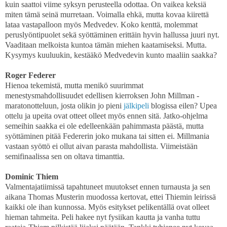
kuin saattoi viime syksyn perusteella odottaa. On vaikea keksiä
miten tämä seinä murretaan. Voimalla ehkä, mutta kovaa kiirettä
lataa vastapalloon myös Medvedev. Koko kenttä, molemmat
peruslyöntipuolet sekä syöttäminen erittäin hyvin hallussa juuri nyt.
Vaaditaan melkoista kuntoa tämän miehen kaatamiseksi. Mutta.
Kysymys kuuluukin, kestääkö Medvedevin kunto maaliin saakka?
Roger Federer
Hienoa tekemistä, mutta menikö suurimmat
menestysmahdollisuudet edellisen kierroksen John Millman -
maratonotteluun, josta olikin jo pieni
jälkipeli
blogissa eilen? Upea
ottelu ja upeita ovat otteet olleet myös ennen sitä. Jatko-ohjelma
semeihin saakka ei ole edelleenkään pahimmasta päästä, mutta
syöttäminen pitää Federerin joko mukana tai sitten ei. Millmania
vastaan syöttö ei ollut aivan parasta mahdollista. Viimeistään
semifinaalissa sen on oltava timanttia.
Dominic Thiem
Valmentajatiimissä tapahtuneet muutokset ennen turnausta ja sen
aikana Thomas Musterin muodossa kertovat, ettei Thiemin leirissä
kaikki ole ihan kunnossa. Myös esitykset pelikentällä ovat olleet
hieman tahmeita. Peli hakee nyt fysiikan kautta ja vanha tuttu