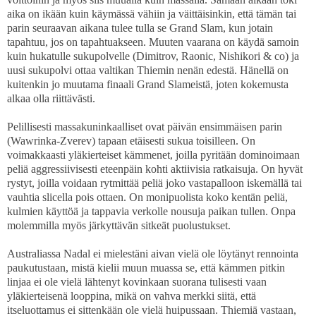
aika on ikään kuin käymässä vähiin ja väittäisinkin, että tämän tai
parin seuraavan aikana tulee tulla se Grand Slam, kun jotain
tapahtuu, jos on tapahtuakseen. Muuten vaarana on käydä samoin
kuin hukatulle sukupolvelle (Dimitrov, Raonic, Nishikori & co) ja
uusi sukupolvi ottaa valtikan Thiemin nenän edestä. Hänellä on
kuitenkin jo muutama finaali Grand Slameistä, joten kokemusta
alkaa olla riittävästi.
Pelillisesti massakuninkaalliset ovat päivän ensimmäisen parin
(Wawrinka-Zverev) tapaan etäisesti sukua toisilleen. On
voimakkaasti yläkierteiset kämmenet, joilla pyritään dominoimaan
peliä aggressiivisesti eteenpäin kohti aktiivisia ratkaisuja. On hyvät
rystyt, joilla voidaan rytmittää peliä joko vastapalloon iskemällä tai
vauhtia slicella pois ottaen. On monipuolista koko kentän peliä,
kulmien käyttöä ja tappavia verkolle nousuja paikan tullen. Onpa
molemmilla myös järkyttävän sitkeät puolustukset.
Australiassa Nadal ei mielestäni aivan vielä ole löytänyt rennointa
paukutustaan, mistä kielii muun muassa se, että kämmen pitkin
linjaa ei ole vielä lähtenyt kovinkaan suorana tulisesti vaan
yläkierteisenä looppina, mikä on vahva merkki siitä, että
itseluottamus ei sittenkään ole vielä huipussaan. Thiemiä vastaan,