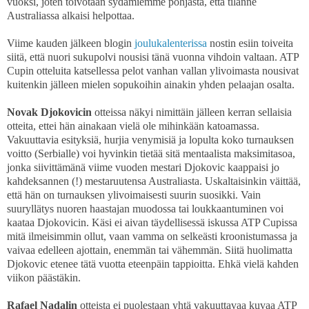
vuoksi, joten toivotaan sydämiemme pohjasta, että tilanne
Australiassa alkaisi helpottaa.
Viime kauden jälkeen blogin
joulukalenterissa
nostin esiin toiveita
siitä, että nuori sukupolvi nousisi tänä vuonna vihdoin valtaan. ATP
Cupin otteluita katsellessa pelot vanhan vallan ylivoimasta nousivat
kuitenkin jälleen mielen sopukoihin ainakin yhden pelaajan osalta.
Novak Djokovicin
otteissa näkyi nimittäin jälleen kerran sellaisia
otteita, ettei hän ainakaan vielä ole mihinkään katoamassa.
Vakuuttavia esityksiä, hurjia venymisiä ja lopulta koko turnauksen
voitto (Serbialle) voi hyvinkin tietää sitä mentaalista maksimitasoa,
jonka siivittämänä viime vuoden mestari Djokovic kaappaisi jo
kahdeksannen (!) mestaruutensa Australiasta. Uskaltaisinkin väittää,
että hän on turnauksen ylivoimaisesti suurin suosikki. Vain
suuryllätys nuoren haastajan muodossa tai loukkaantuminen voi
kaataa Djokovicin. Käsi ei aivan täydellisessä iskussa ATP Cupissa
mitä ilmeisimmin ollut, vaan vamma on selkeästi kroonistumassa ja
vaivaa edelleen ajottain, enemmän tai vähemmän. Siitä huolimatta
Djokovic etenee tätä vuotta eteenpäin tappioitta. Ehkä vielä kahden
viikon päästäkin.
Rafael Nadalin
otteista ei puolestaan yhtä vakuuttavaa kuvaa ATP