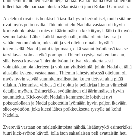
ollut semifinaliottelussakin neljä kertaa. Kaikki nämä ovat kuitenkin
tulleet hänelle parhaan alustan Slamistä eli juuri Roland Garrosilta.
Asetelmat ovat siis henkisellä tasolla hyvin herkulliset, mutta sitä ne
ovat myös pelin osalta. Thiemin ottelu Nadalia vastaan oli hyvin
korkealuokkaista ja mies oli äärimmäisen keskittynyt. Jälki oli myös
sen mukaista. Lähes kaikki marginaalit, mitkä oli otettavissa ja
vähän enemmänkin, mies otti ja vei ottelua omalla hyvällä
tekemisellä. Nadal joutui taipumaan, eikä saanut lyöntiensä taakse
tarvittavaa voimaa eikä pomppua Thiemin rystyä vaikeuttamaan,
sillä isossa kuvassa Thiemin lyönnit olivat yksinkertaisesti
voimakkaampia kierteen ja voiman yhdistelmiä, joihin Nadal ei tällä
alustalla kykene vastaamaan. Thiemin lähestymisessä otteluun oli
myös hyvin selvää suunnitelmallisuutta, kuten tietysti aina pitää
ollakin. Aiemmista virheistä oli opittu ja pelikirjaa hiottu viimeistä
detaljia myöten. Esimerkiksi syöttäminen oli äärimmäisen hyvin
suunniteltu. Kick-syötöt Nadalin kämmenelle loistivat nyt
poissaolollaan ja Nadal pakotettiin lyömään hyvin paljon ikävään
slice-syöttöön, joka kiersi lähes poikkeuksetta rystylle tai kohti
Nadalia.
Zvereviä vastaan on mielenkiintoista nähdä, lisääntyykö esimerkiksi
juuri kick-syötön käyttö, jolla ison saksalaisen peli avattaisiin heti