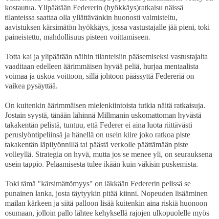
kostautua. Ylipäätään Federerin (hyökkäys)ratkaisu näissä
tilanteissa saattaa olla yllättävänkin huonosti valmisteltu,
aavistuksen kärsimätön hyökkäys, jossa vastustajalle jää pieni, toki
paineistettu, mahdollisuus pisteen voittamiseen.
Totta kai ja ylipäätään näihin tilanteisiin pääsemiseksi vastustajalta
vaaditaan edelleen äärimmäisen hyvää peliä, hurjaa mentaalista
voimaa ja uskoa voittoon, sillä johtoon päässyttä Federeriä on
vaikea pysäyttää.
On kuitenkin äärimmäisen mielenkiintoista tutkia näitä ratkaisuja.
Jostain syystä, tänään lähinnä Millmanin uskomattoman hyvästä
takakentän pelistä, tuntuu, että Federer ei aina luota riittävästi
peruslyöntipeliinsä ja hänellä on usein kiire joko ratkoa piste
takakentän läpilyönnillä tai päästä verkolle päättämään piste
volleyllä. Strategia on hyvä, mutta jos se menee yli, on seurauksena
usein tappio. Pelaamisesta tulee ikään kuin väkisin puskemista.
Toki tämä "kärsimättömyys" on iäkkään Federerin pelissä se
punainen lanka, josta täytyykin pitää kiinni. Nopeuden lisääminen
mailan kärkeen ja siitä palloon lisää kuitenkin aina riskiä huonoon
osumaan, jolloin pallo lähtee kehyksellä rajojen ulkopuolelle myös