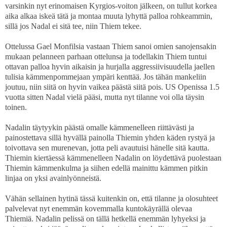
varsinkin nyt erinomaisen Kyrgios-voiton jälkeen, on tullut korkea
aika alkaa iskeä tätä ja montaa muuta lyhyttä palloa rohkeammin,
sillä jos Nadal ei sitä tee, niin Thiem tekee.
Ottelussa Gael Monfilsia vastaan Thiem sanoi omien sanojensakin
mukaan pelanneen parhaan ottelunsa ja todellakin Thiem tuntui
ottavan palloa hyvin aikaisin ja hurjalla aggressiivisuudella jaellen
tulisia kämmenpommejaan ympäri kenttää. Jos tähän mankeliin
joutuu, niin siitä on hyvin vaikea päästä siitä pois. US Openissa 1.5
vuotta sitten Nadal vielä pääsi, mutta nyt tilanne voi olla täysin
toinen.
Nadalin täytyykin päästä omalle kämmenelleen riittävästi ja
painostettava sillä hyvällä painolla Thiemin yhden käden rystyä ja
toivottava sen murenevan, jotta peli avautuisi hänelle sitä kautta.
Thiemin kiertäessä kämmenelleen Nadalin on löydettävä puolestaan
Thiemin kämmenkulma ja siihen edellä mainittu kämmen pitkin
linjaa on yksi avainlyönneistä.
Vähän sellainen hytinä tässä kuitenkin on, että tilanne ja olosuhteet
palvelevat nyt enemmän kovemmalla kuntokäyrällä olevaa
Thiemiä. Nadalin pelissä on tällä hetkellä enemmän lyhyeksi ja