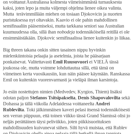
on voittanut Australiassa kolmesta viimeisimmästä turnauksesta
kaksi, joten lepo ja muita väljempi ohjelma lienee oikea valinta.
Mutta terävimmillään miehen on tosiaan Djokovicin ja nuorten
puristuksessa nyt oltavakin. Kaavio ei ole pahin mahdollinen
semifinaaliin pääsemiseksi, mutta tarkkana seniori saa Australian
kuumuudessa olla, sillä ihan
nobodeja
todennäköisellä reitillä ei ole
ensimmäistäkään. Djokovic semifinaalissa lienee kuitenkin jo liikaa.
Big threen takana onkin sitten tasainen nippu hyvinkin
mielenkiintoisia pelaajia ja asetelmia, joista he pääsarjaan
ponkaisevat. Valitettavasti
Emil Ruusuvuori
ei VIELÄ tässä
joukossa ole, mutta voimme lohduttautua sillä, että tämä on
viimeinen kerta vuosikausiin, kun näin pääsee käymään. Ranskassa
Emil on kuitenkin vuorenvarmasti ja vieläpä ilman karsintoja.
Jo esiin nostettujen nimien (Medvedev, Kyrgios, Thiem) lisäksi
odotan paljon
Stefanos Tsitsipakselta
,
Denis Shapovalovilta
sekä
Dohassa ja tällä viikolla Adelaidessa voittaneelta
Andrei
Rublevilta
. Toki jälkimmäisen kaveri pelasi itsensä todennäköisesti
sen verran piippuun, että toinen viikko tässä Grand Slamissä olisi jo
neljäs perättäinen täysi peliviikko, joten piikkisuorituksen
mahdollisuuden kuivunevat siihen. Silti hyvä muistaa, että Rublev
on Djokovicin ohella ainoa pelaaja tällä hetkellä ilman tappiota