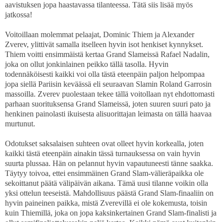
aavistuksen jopa haastavassa tilanteessa. Tätä siis lisää myös
jatkossa!
Voitoillaan molemmat pelaajat, Dominic Thiem ja Alexander
Zverev, ylittivät samalla itselleen hyvin isot henkiset kynnykset.
Thiem voitti ensimmäistä kertaa Grand Slameissä Rafael Nadalin,
joka on ollut jonkinlainen peikko tällä tasolla. Hyvin
todennäköisesti kaikki voi olla tästä eteenpäin paljon helpompaa
jopa siellä Pariisin keväässä eli seuraavan Slamin Roland Garrosin
massoilla. Zverev puolestaan tekee tällä voitollaan nyt ehdottomasti
parhaan suorituksensa Grand Slameissä, joten suuren suuri pato ja
henkinen painolasti ikuisesta alisuorittajan leimasta on tällä haavaa
murtunut.
Odotukset saksalaisen suhteen ovat olleet hyvin korkealla, joten
kaikki tästä eteenpäin ainakin tässä turnauksessa on vain hyvin
suurta plussaa. Hän on pelannut hyvin vapautuneesti tänne saakka.
Täytyy toivoa, ettei ensimmäinen Grand Slam-välieräpaikka ole
sekoittanut päätä välipäivän aikana. Tämä uusi tilanne voikin olla
yksi ottelun teeseistä. Mahdollisuus päästä Grand Slam-finaaliin on
hyvin paineinen paikka, mistä Zverevillä ei ole kokemusta, toisin
kuin Thiemillä, joka on jopa kaksinkertainen Grand Slam-finalisti ja