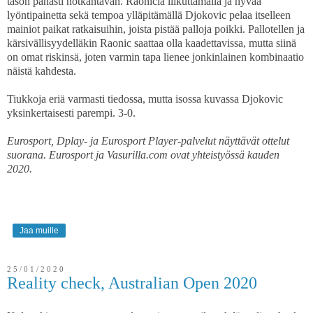
tason pahasti notkahtavan. Raoniciä liikuttamalla ja hyvää
lyöntipainetta sekä tempoa ylläpitämällä Djokovic pelaa itselleen
mainiot paikat ratkaisuihin, joista pistää palloja poikki. Pallotellen ja
kärsivällisyydelläkin Raonic saattaa olla kaadettavissa, mutta siinä
on omat riskinsä, joten varmin tapa lienee jonkinlainen kombinaatio
näistä kahdesta.
Tiukkoja eriä varmasti tiedossa, mutta isossa kuvassa Djokovic
yksinkertaisesti parempi. 3-0.
Eurosport, Dplay- ja Eurosport Player-palvelut näyttävät ottelut
suorana. Eurosport ja Vasurilla.com ovat yhteistyössä kauden
2020.
Jaa muille
25/01/2020
Reality check, Australian Open 2020