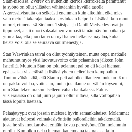
Slam-kisoissa. Zverev on kuitenkin kierros kierrokselta parantanut
ja syöttö on ollut yllättäen vähintäänkin hyvällä tasolla.
Aggressiivisuutta on selkeästi enemmän kuin aikoihin, eikä mies
valu metrejä takarajan taakse kovinkaan helpolla. Lisäksi, kun muut
nuoret, etunenässä Stefanos Tsitsipas ja Daniil Medvedev ovat jo
tippuneet, aistii nuori saksalainen varmasti tämän näytön paikan ja
ymmärtää, että juuri tämä on nyt hänen hetkensä näyttää, kuka
heistä voisi olla se seuraava suurmenestyjä.
Stan Wawrinkan taival on ollut työntäyteinen, mutta onpa matkalle
mahtunut myös yksi luovutusvoitto erän pelaamisen jälkeen John
Isneriltä. Muutoin Stan on toki pelannut paljon eli kaksi hieman
epätasaista viisieräistä ja lisäksi yhden nelieräisen kamppailun.
Tuntuu vähän siltä, että Stanin peli aaltoilee tilanteen mukaan. Kun
on pakko voittaa, voitetaan, mutta jos tilanne on vähän löysempi,
niin Stan tekee urakan itselleen vähän hankalaksi. Fokus
viisieräisissä on ollut juuri ja juuri ollut riittävä, sillä voittojahan
tässä lopulta haetaan.
Pelaajatyypit ovat jossain mielessä hyvin samankaltaiset. Molemmat
ajautuvat helposti voimakaslyöntisiin palloralleihin takakentältä,
josta he siis moukaroivat erittäin kovaa peruslyöntejään molemmin
puolin. Kumpikin pelaa hieman kauempana takarajasta kuin