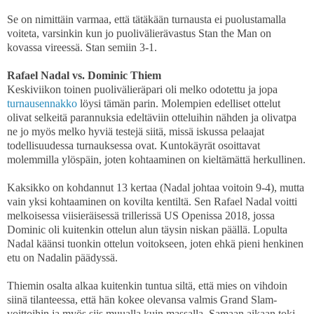
Se on nimittäin varmaa, että tätäkään turnausta ei puolustamalla
voiteta, varsinkin kun jo puolivälierävastus Stan the Man on
kovassa vireessä. Stan semiin 3-1.
Rafael Nadal vs. Dominic Thiem
Keskiviikon toinen puolivälieräpari oli melko odotettu ja jopa
turnausennakko
löysi tämän parin. Molempien edelliset ottelut
olivat selkeitä parannuksia edeltäviin otteluihin nähden ja olivatpa
ne jo myös melko hyviä testejä siitä, missä iskussa pelaajat
todellisuudessa turnauksessa ovat. Kuntokäyrät osoittavat
molemmilla ylöspäin, joten kohtaaminen on kieltämättä herkullinen.
Kaksikko on kohdannut 13 kertaa (Nadal johtaa voitoin 9-4), mutta
vain yksi kohtaaminen on kovilta kentiltä. Sen Rafael Nadal voitti
melkoisessa viisieräisessä trillerissä US Openissa 2018, jossa
Dominic oli kuitenkin ottelun alun täysin niskan päällä. Lopulta
Nadal käänsi tuonkin ottelun voitokseen, joten ehkä pieni henkinen
etu on Nadalin päädyssä.
Thiemin osalta alkaa kuitenkin tuntua siltä, että mies on vihdoin
siinä tilanteessa, että hän kokee olevansa valmis Grand Slam-
voittoihin ja myös siis muualla kuin massalla. Samaan aikaan toki