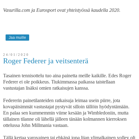
Vasurilla.com ja Eurosport ovat yhteistyössä kaudella 2020.
Jaa muille
24/01/2020
Roger Federer ja veitsenterä
Tasainen tennisottelu tuo aina painetta meille kaikille. Edes Roger
Federer ei ole poikkeus. Tiukimmassa paikassa taistellaan
vastustajan lisäksi omien ratkaisujen kanssa.
Federerin painetilanteiden ratkaisuja leimaa usein piirre, jota
kovapäisimmät vastustajat pystyvät silloin tällöin hyödyntämään.
En palaa sen kummemmin viime kesään ja Wimbledoniin, mutta
tällainen tilanne oli lähellä jälleen tänään kolmannen kierroksen
ottelussa John Millmania vastaan.
Tällä kertaa varovainen tai ehkäpä jopa liian ylimalkainen volley oli