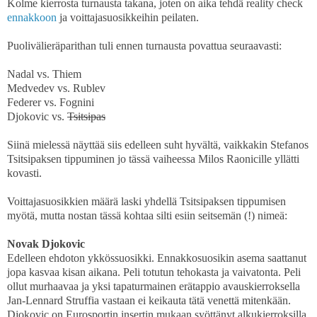
Kolme kierrosta turnausta takana, joten on aika tehdä reality check
ennakkoon
ja voittajasuosikkeihin peilaten.
Puolivälieräparithan tuli ennen turnausta povattua seuraavasti:
Nadal vs. Thiem
Medvedev vs. Rublev
Federer vs. Fognini
Djokovic vs.
Tsitsipas
Siinä mielessä näyttää siis edelleen suht hyvältä, vaikkakin Stefanos
Tsitsipaksen tippuminen jo tässä vaiheessa Milos Raonicille yllätti
kovasti.
Voittajasuosikkien määrä laski yhdellä Tsitsipaksen tippumisen
myötä, mutta nostan tässä kohtaa silti esiin seitsemän (!) nimeä:
Novak Djokovic
Edelleen ehdoton ykkössuosikki. Ennakkosuosikin asema saattanut
jopa kasvaa kisan aikana. Peli totutun tehokasta ja vaivatonta. Peli
ollut murhaavaa ja yksi tapaturmainen erätappio avauskierroksella
Jan-Lennard Struffia vastaan ei keikauta tätä venettä mitenkään.
Djokovic on Eurosportin insertin mukaan syöttänyt alkukierroksilla