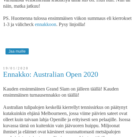
näin, matka jatkuu!
PS. Huomenna tulossa ensimmäisen viikon summaus eli kierrokset
1-3 ja välicheck
ennakkoon
. Pysy linjoilla!
Jaa muille
19/01/2020
Ennakko: Australian Open 2020
Kauden ensimmäinen Grand Slam on jälleen täällä! Kauden
ensimmäinen turnausennakko on täällä!
Australian tulipalojen keskellä kierrellyt tennissirkus on päätynyt
kutakuinkin ehjänä Melbourneen, jossa viime päivien sateet ovat
olleet kuin taivaan lahja Openille ja erityisesti sen pelaajille. Isossa
kuvassa tämä on kuitenkin vain jäävuoren huippu. Miljoonat
ihmiset ja eläimet ovat kärsineet suunnattomasti metsäpalojen