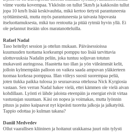
viime vuotta kovempaa. Ykkösiin on tullut 5km/h ja kakkosiin tullut
jopa 10 km/h lisää keskivauhtia, mikä kertoo tietysti parantuneesta
syöttämisestä, mutta myös parantuneesta ja taivasta hipovasta
itseluottamuksesta, mikä tuo rentoutta ja pitää rytmiä hyvin yllä. Ei
ole pelannut itseään ulos maratanotteluilla.
Rafael Nadal
Taso heitellyt session ja ottelun mukaan. Päiväsessioissa
kuumuuden tuottama korkeampi pomppu tuo lisää tarvittavia
ulottuvuuksia Nadalin peliin, joka tuntuu soljuvan totutun
mukavasti auringossa. Haastetta tuo illan ja yön viileämmät kelit,
jolloin kylmempään palloon on vaikea saada ampuvan yläkierteen
tuomaa korkeaa pomppua. Illan viileys suosii suorempaa peliä,
joten tiukka paikka tulossa jo seuraavassa ottelussa Nick Kyrgiosia
vastaan. Sen verran Nadal hakee vielä, ettei kämmen ole vielä aivan
kohdillaan. Lyönti ei lähde jaloista eteenpäin ja energiat eivät virtaa
vastustajan suuntaan. Käsi on nopea ja voimakas, mutta lyönnin
pituus ja paino kaipaavat nyt kipeästi tuoreita jalkoja ja jalkatyötä.
Tappio odottaa jo kulman takana?
Daniil Medvedev
Ollut vaarallisen kliininen ja hoitanut urakkansa juuri niin tylysti