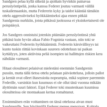
Sandgren pelaa kyllä sitkeää ja ajoittain hyvinkin painavaa
peruslyöntipeliä, jonka kanssa Federer joutuu varmasti välillä
tuskailemaankin, mutta Federerin kyky ja taidot kääntää tämäkin
ottelu aggressiiviseksi hyökkäämiseksi ajaa ennen pitkää
Sandgrenia nurkkiin, joista pitkässä juoksussa ei yksinkertaisesti ole
poispääsyä.
Jos Sandgren onnistuisi jotenkin pitämään peruslyöntinsä yhtä
pitkänä kuin hyvän aikaa Fabio Fogninia vastaan, niin toki se
vaikeuttaisi Federerin hyökkäämistä. Federerin kärsivällisyys tai
kunto tuskin riittää kovinkaan suureen odotteluun tai paikan
kyttäilyyn, joten aktiivista peliä isompien tai hallittujen riskien kera
nähdään varmasti.
Hitaat olosuhteet pelaisivat mielestäni enemmän Sandgrenin
pussiin, mutta tällä tietoa ottelu pelataan päiväotteluna, jolloin pallot
ja kentät ovat olleet iltasessioita nopeampia, mikä sopinee paremmin
Federille, varsinkin kun kuumuus ei ole ollut tänä vuonna mikään
älyttömän suuri faktori. Eipä Federer toki muutenkaan kuumissa
olosuhteissa ole montaakaan kertaa romahtanut.
Ensimmäisen erän voittaminen on tässä ottelussa aivan must
Sandgrenille. Sen häviämällä Federer menee menojaan. Kohtalo