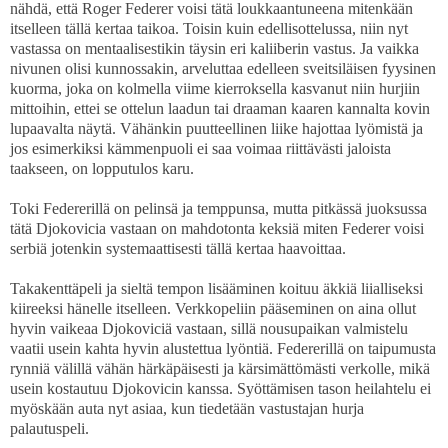
nähdä, että Roger Federer voisi tätä loukkaantuneena mitenkään
itselleen tällä kertaa taikoa. Toisin kuin edellisottelussa, niin nyt
vastassa on mentaalisestikin täysin eri kaliiberin vastus. Ja vaikka
nivunen olisi kunnossakin, arveluttaa edelleen sveitsiläisen fyysinen
kuorma, joka on kolmella viime kierroksella kasvanut niin hurjiin
mittoihin, ettei se ottelun laadun tai draaman kaaren kannalta kovin
lupaavalta näytä. Vähänkin puutteellinen liike hajottaa lyömistä ja
jos esimerkiksi kämmenpuoli ei saa voimaa riittävästi jaloista
taakseen, on lopputulos karu.
Toki Federerillä on pelinsä ja temppunsa, mutta pitkässä juoksussa
tätä Djokovicia vastaan on mahdotonta keksiä miten Federer voisi
serbiä jotenkin systemaattisesti tällä kertaa haavoittaa.
Takakenttäpeli ja sieltä tempon lisääminen koituu äkkiä liialliseksi
kiireeksi hänelle itselleen. Verkkopeliin pääseminen on aina ollut
hyvin vaikeaa Djokoviciä vastaan, sillä nousupaikan valmistelu
vaatii usein kahta hyvin alustettua lyöntiä. Federerillä on taipumusta
rynniä välillä vähän härkäpäisesti ja kärsimättömästi verkolle, mikä
usein kostautuu Djokovicin kanssa. Syöttämisen tason heilahtelu ei
myöskään auta nyt asiaa, kun tiedetään vastustajan hurja
palautuspeli.