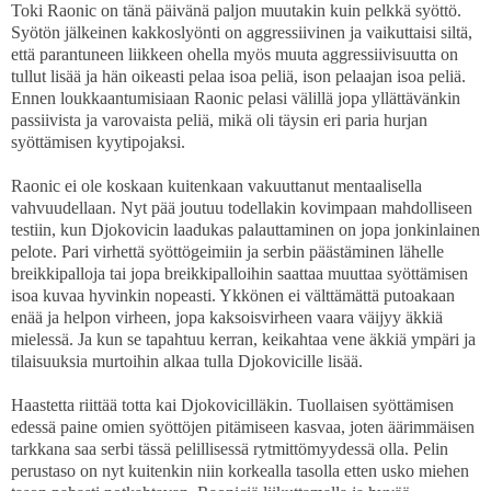
Toki Raonic on tänä päivänä paljon muutakin kuin pelkkä syöttö.
Syötön jälkeinen kakkoslyönti on aggressiivinen ja vaikuttaisi siltä,
että parantuneen liikkeen ohella myös muuta aggressiivisuutta on
tullut lisää ja hän oikeasti pelaa isoa peliä, ison pelaajan isoa peliä.
Ennen loukkaantumisiaan Raonic pelasi välillä jopa yllättävänkin
passiivista ja varovaista peliä, mikä oli täysin eri paria hurjan
syöttämisen kyytipojaksi.
Raonic ei ole koskaan kuitenkaan vakuuttanut mentaalisella
vahvuudellaan. Nyt pää joutuu todellakin kovimpaan mahdolliseen
testiin, kun Djokovicin laadukas palauttaminen on jopa jonkinlainen
pelote. Pari virhettä syöttögeimiin ja serbin päästäminen lähelle
breikkipalloja tai jopa breikkipalloihin saattaa muuttaa syöttämisen
isoa kuvaa hyvinkin nopeasti. Ykkönen ei välttämättä putoakaan
enää ja helpon virheen, jopa kaksoisvirheen vaara väijyy äkkiä
mielessä. Ja kun se tapahtuu kerran, keikahtaa vene äkkiä ympäri ja
tilaisuuksia murtoihin alkaa tulla Djokovicille lisää.
Haastetta riittää totta kai Djokovicilläkin. Tuollaisen syöttämisen
edessä paine omien syöttöjen pitämiseen kasvaa, joten äärimmäisen
tarkkana saa serbi tässä pelillisessä rytmittömyydessä olla. Pelin
perustaso on nyt kuitenkin niin korkealla tasolla etten usko miehen