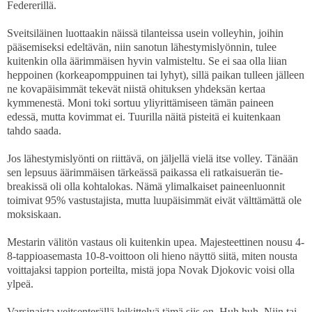
Federerillä.
Sveitsiläinen luottaakin näissä tilanteissa usein volleyhin, joihin
pääsemiseksi edeltävän, niin sanotun lähestymislyönnin, tulee
kuitenkin olla äärimmäisen hyvin valmisteltu. Se ei saa olla liian
heppoinen (korkeapomppuinen tai lyhyt), sillä paikan tulleen jälleen
ne kovapäisimmät tekevät niistä ohituksen yhdeksän kertaa
kymmenestä. Moni toki sortuu yliyrittämiseen tämän paineen
edessä, mutta kovimmat ei. Tuurilla näitä pisteitä ei kuitenkaan
tahdo saada.
Jos lähestymislyönti on riittävä, on jäljellä vielä itse volley. Tänään
sen lepsuus äärimmäisen tärkeässä paikassa eli ratkaisuerän tie-
breakissä oli olla kohtalokas. Nämä ylimalkaiset paineenluonnit
toimivat 95% vastustajista, mutta luupäisimmät eivät välttämättä ole
moksiskaan.
Mestarin välitön vastaus oli kuitenkin upea. Majesteettinen nousu 4-
8-tappioasemasta 10-8-voittoon oli hieno näyttö siitä, miten nousta
voittajaksi tappion porteilta, mistä jopa Novak Djokovic voisi olla
ylpeä.
Varsinaista veitsenterällä leikittelyä tämä siis on. Huh huh. Niin tai