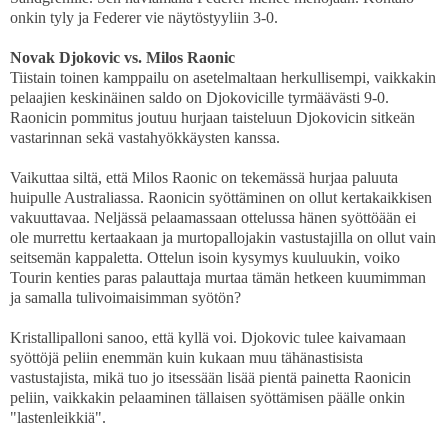
onkin tyly ja Federer vie näytöstyyliin 3-0.
Novak Djokovic vs. Milos Raonic
Tiistain toinen kamppailu on asetelmaltaan herkullisempi, vaikkakin
pelaajien keskinäinen saldo on Djokovicille tyrmäävästi 9-0.
Raonicin pommitus joutuu hurjaan taisteluun Djokovicin sitkeän
vastarinnan sekä vastahyökkäysten kanssa.
Vaikuttaa siltä, että Milos Raonic on tekemässä hurjaa paluuta
huipulle Australiassa. Raonicin syöttäminen on ollut kertakaikkisen
vakuuttavaa. Neljässä pelaamassaan ottelussa hänen syöttöään ei
ole murrettu kertaakaan ja murtopallojakin vastustajilla on ollut vain
seitsemän kappaletta. Ottelun isoin kysymys kuuluukin, voiko
Tourin kenties paras palauttaja murtaa tämän hetkeen kuumimman
ja samalla tulivoimaisimman syötön?
Kristallipalloni sanoo, että kyllä voi. Djokovic tulee kaivamaan
syöttöjä peliin enemmän kuin kukaan muu tähänastisista
vastustajista, mikä tuo jo itsessään lisää pientä painetta Raonicin
peliin, vaikkakin pelaaminen tällaisen syöttämisen päälle onkin
"lastenleikkiä".