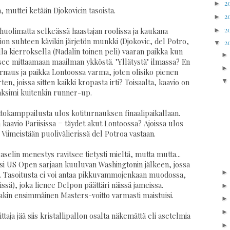
2
►
a, muttei ketään Djokovicin tasoista.
2
►
2
►
uolimatta selkeässä haastajan roolissa ja kaukana
n suhteen kävikin järjetön munkki (Djokovic, del Potro,
2
▼
la kierroksella (Nadalin toinen peli) vaaran paikka kun
äsee mittaamaan maailman ykköstä. "Yllätystä" ilmassa? En
rnaus ja paikka Lontoossa varma, joten olisiko pienen
en, joissa sitten kaikki kropasta irti? Toisaalta, kaavio on
ksimi kuitenkin runner-up.
ttokamppailusta ulos kotiturnauksen finaalipaikallaan.
kaavio Pariisissa = täydet akut Lontoossa? Ajoissa ulos
Viimeistään puolivälierissä del Potroa vastaan.
selin menestys ravitsee tietysti mieltä, mutta mutta...
iksi US Open sarjaan kuuluvan Washingtonin jälkeen, jossa
sta. Tasoitusta ei voi antaa pikkuvammojenkaan muodossa,
issä), joka lienee Delpon päättäri näissä jameissa.
akin ensimmäinen Masters-voitto varmasti maistuisi.
taja jää siis kristallipallon osalta näkemättä eli asetelmia