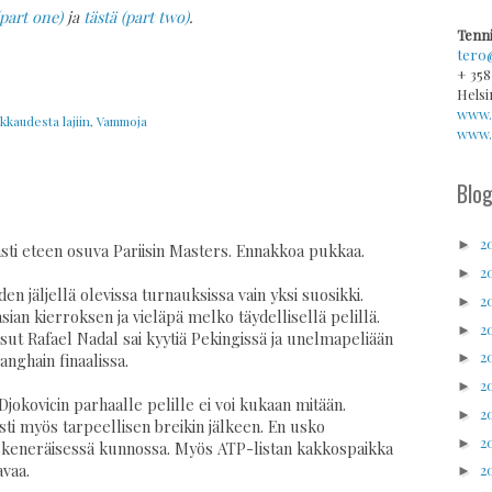
(part one)
ja
tästä (part two)
.
Tenni
tero
+ 358
Helsi
www.
kkaudesta lajiin
,
Vammoja
www.v
Blog
2
►
asti eteen osuva Pariisin Masters. Ennakkoa pukkaa.
2
►
den jäljellä olevissa turnauksissa vain yksi suosikki.
2
►
sian kierroksen ja vieläpä melko täydellisellä pelillä.
2
►
ut Rafael Nadal sai kyytiä Pekingissä ja unelmapeliään
2
►
nghain finaalissa.
2
►
ä Djokovicin parhaalle pelille ei voi kukaan mitään.
2
►
ti myös tarpeellisen breikin jälkeen. En usko
2
►
eskeneräisessä kunnossa. Myös ATP-listan kakkospaikka
2
avaa.
►