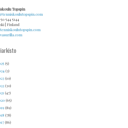
skoulu Topspin
@tenniskoulutopspin.com
 50 544 5144
nki | Finland
tenniskoulutopspin.com
asurilla.com
iarkisto
025
(5)
024
(3)
023
(10)
022
(30)
021
(47)
020
(65)
019
(89)
018
(78)
017
(86)