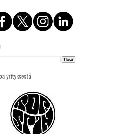
u
oa yrityksestä