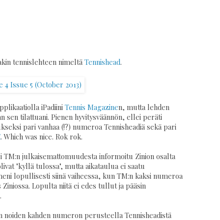
takin tennislehteen nimeltä
Tennishead
.
pplikaatiolla iPadiini
Tennis Magazine
n, mutta lehden
n sen tilattuani. Pienen hyvitysväännön, ellei peräti
ukseksi pari vanhaa (!?) numeroa Tennisheadiä sekä pari
E
. Which was nice. Rok rok.
TM:n julkaisemattomuudesta informoitu Zinion osalta
livat "kyllä tulossa", mutta aikataulua ei saatu
meni lopullisesti siinä vaiheessa, kun TM:n kaksi numeroa
 Ziniossa. Lopulta niitä ei edes tullut ja pääsin
.
in noiden kahden numeron perusteella Tennisheadistä