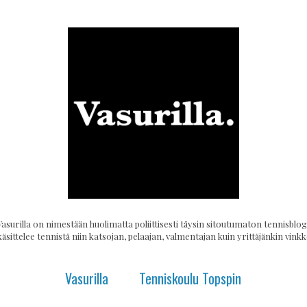
Vasurilla on nimestään huolimatta poliittisesti täysin sitoutumaton tennisblogi
käsittelee tennistä niin katsojan, pelaajan, valmentajan kuin yrittäjänkin vinkke
Vasurilla
Tenniskoulu Topspin