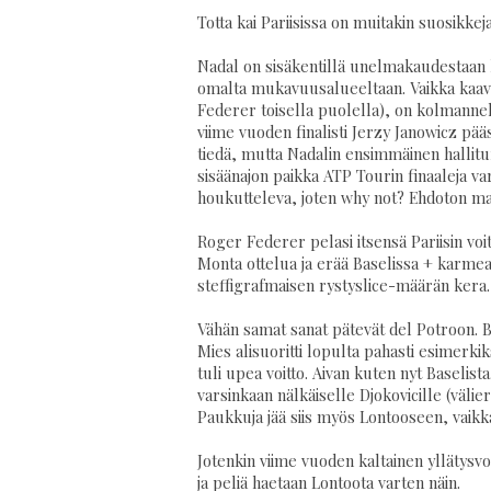
Totta kai Pariisissa on muitakin suosikkej
Nadal on sisäkentillä unelmakaudestaan h
omalta mukavuusalueeltaan. Vaikka kaavio
Federer toisella puolella), on kolmannel
viime vuoden finalisti Jerzy Janowicz pä
tiedä, mutta Nadalin ensimmäinen hallitu
sisäänajon paikka ATP Tourin finaaleja vart
houkutteleva, joten why not? Ehdoton ma
Roger Federer pelasi itsensä Pariisin voi
Monta ottelua ja erää Baselissa + karmea 
steffigrafmaisen rystyslice-määrän kera. 
Vähän samat sanat pätevät del Potroon. Ba
Mies alisuoritti lopulta pahasti esimerk
tuli upea voitto. Aivan kuten nyt Baseli
varsinkaan nälkäiselle Djokovicille (välier
Paukkuja jää siis myös Lontooseen, vaikk
Jotenkin viime vuoden kaltainen yllätysvoit
ja peliä haetaan Lontoota varten näin.