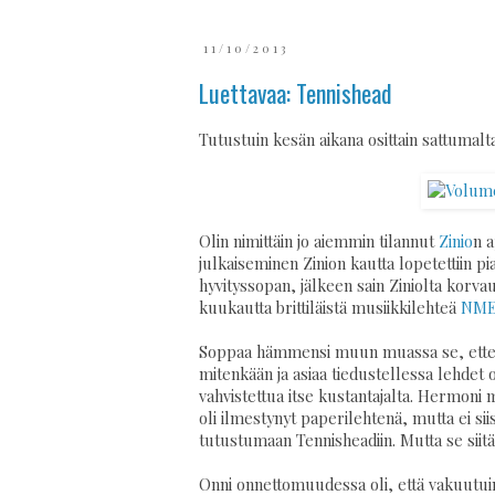
11/10/2013
Luettavaa: Tennishead
Tutustuin kesän aikana osittain sattumal
Olin nimittäin jo aiemmin tilannut
Zinio
n a
julkaiseminen Zinion kautta lopetettiin pia
hyvityssopan, jälkeen sain Ziniolta korva
kuukautta brittiläistä musiikkilehteä
NM
Soppaa hämmensi muun muassa se, ettei 
mitenkään ja asiaa tiedustellessa lehdet o
vahvistettua itse kustantajalta. Hermoni 
oli ilmestynyt paperilehtenä, mutta ei siis
tutustumaan Tennisheadiin. Mutta se siitä
Onni onnettomuudessa oli, että vakuutu