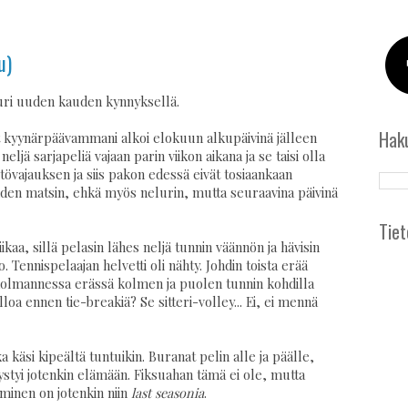
u)
uuri uuden kauden kynnyksellä.
Hak
 kyynärpäävammani alkoi elokuun alkupäivinä jälleen
ljä sarjapeliä vajaan parin viikon aikana ja se taisi olla
istövajauksen ja siis pakon edessä eivät tosiaankaan
 yhden matsin, ehkä myös nelurin, mutta seuraavina päivinä
Tiet
ikaa, sillä pelasin lähes neljä tunnin väännön ja hävisin
. Tennispelaajan helvetti oli nähty. Johdin toista erää
 kolmannessa erässä kolmen ja puolen tunnin kohdilla
loa ennen tie-breakiä? Se sitteri-volley... Ei, ei mennä
a käsi kipeältä tuntuikin. Buranat pelin alle ja päälle,
styi jotenkin elämään. Fiksuahan tämä ei ole, mutta
aminen on jotenkin niin
last seasonia
.