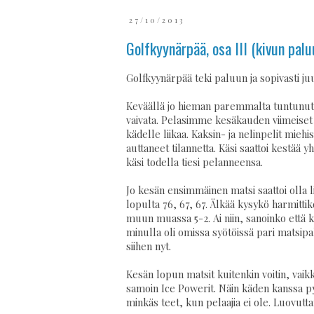
27/10/2013
Golfkyynärpää, osa III (kivun palu
Golfkyynärpää teki paluun ja sopivasti j
Keväällä jo hieman paremmalta tuntunut
vaivata. Pelasimme kesäkauden viimeiset ne
kädelle liikaa. Kaksin- ja nelinpelit mieh
auttaneet tilannetta. Käsi saattoi kestää
käsi todella tiesi pelanneensa.
Jo kesän ensimmäinen matsi saattoi olla li
lopulta 76, 67, 67. Älkää kysykö harmittiko
muun muassa 5-2. Ai niin, sanoinko että
minulla oli omissa syötöissä pari matsipal
siihen nyt.
Kesän lopun matsit kuitenkin voitin, vaikk
samoin Ice Powerit. Näin käden kanssa py
minkäs teet, kun pelaajia ei ole. Luovutt