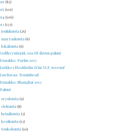
016
(82)
015
(101)
014
(106)
013
(133)
joulukuuta
(25)
►
marraskuuta
(6)
►
lokakuuta
(6)
▼
Golfkyynärpää, osa III (kivun paluu)
Ennakko: Pariisi 2013
Jarkko i Stockholm från YLE Areena!
Luettavaa: Tennishead
Ennakko: Shanghai 2013
Paluut
syyskuuta
(9)
►
elokuuta
(8)
►
heinäkuuta
(3)
►
kesäkuuta
(13)
►
toukokuuta
(10)
►