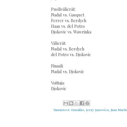
Puolivälierät:
Nadal vs. Gasquet
Ferrer vs. Berdych
Haas vs. del Potro
Djokovic vs. Wawrinka
Välierät:
Nadal vs. Berdych
del Potro vs. Djokovic
Finaali:
Nadal vs. Djokovic
Voittaja:
Djokovic
Tunnisteet:
Ennakko
,
Jerzy Janowicz
,
Juan Marti