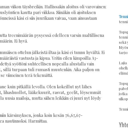
an viikon täysbreikin. Hallissakin aloitus oli varovainen:
lyöntien kautta pari viikkoa. Siinäkin oli ajoituksen
Tenni
neissä käsi ei siis juurikaan vaivaa, vaan ainoastaan
tenni
Topsp
utta treenimäärän pysyessä edelleen varsin maltillisena
tenni
määrin. Ei hyvä.
sekä 
Myös 
mäisen ottelun jälkeistä iltaa ja käsi ei tunnu hyvältä. Ei
tarjo
määräistä vastusta ja kipua. Yritin eilen kimpoilla A3-
Lajia
dettyä syöttöni suhteellisen nopealla alustalla vain
ohell
t, sillä turpaan tuli rumasti muutenkin. Aika paljon on
elämä
 se viimeinen terä tekemättä.
Topsp
ane kuin pitkällä levolla. Olen kokeillut nyt lähes
palvel
t, lihashuollot, lääkekuurit, rasvat, geelit, löysemmät
jotka
lla uusia mailoja, mutta siihen leikkiin ei juuri nyt löydy
ulkop
Tennis
, niin kärsimyksen, jonka koin kesän 76,67,67-
ea nautinnoksi. Harmittaa.
Yhte