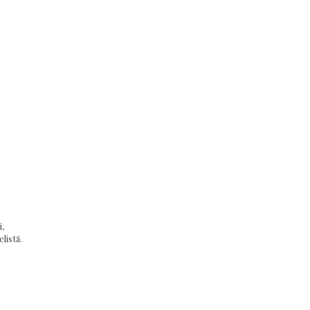
,
listä.