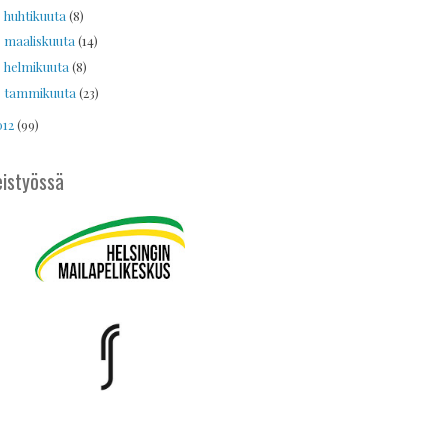
huhtikuuta
(8)
►
maaliskuuta
(14)
►
helmikuuta
(8)
►
tammikuuta
(23)
►
012
(99)
istyössä