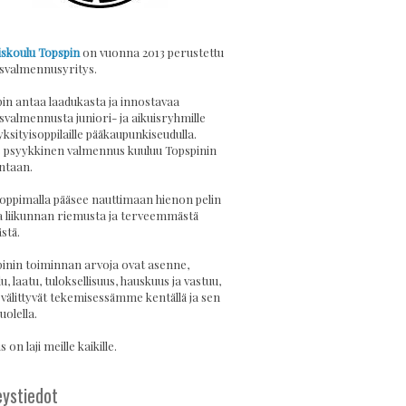
skoulu Topspin
on vuonna 2013 perustettu
svalmennusyritys.
in antaa laadukasta ja innostavaa
svalmennusta juniori- ja aikuisryhmille
yksityisoppilaille pääkaupunkiseudulla.
psyykkinen valmennus kuuluu Topspinin
ntaan.
 oppimalla pääsee nauttimaan hienon pelin
a liikunnan riemusta ja terveemmästä
stä.
inin toiminnan arvoja ovat asenne,
u, laatu, tuloksellisuus, hauskuus ja vastuu,
 välittyvät tekemisessämme kentällä ja sen
uolella.
 on laji meille kaikille.
ystiedot