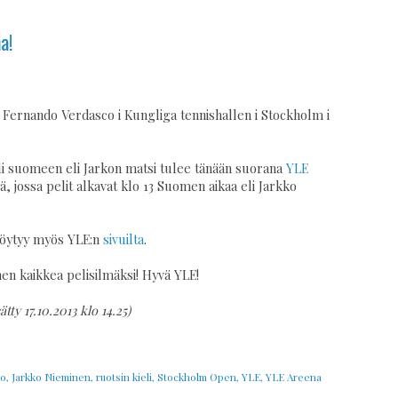
a!
 Fernando Verdasco i Kungliga tennishallen i Stockholm i
eli suomeen eli Jarkon matsi tulee tänään suorana
YLE
ä, jossa pelit alkavat klo 13 Suomen aikaa eli Jarkko
 löytyy myös YLE:n
sivuilta
.
nen kaikkea pelisilmäksi! Hyvä YLE!
ätty 17.10.2013 klo 14.25)
co
,
Jarkko Nieminen
,
ruotsin kieli
,
Stockholm Open
,
YLE
,
YLE Areena