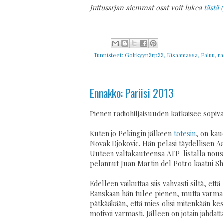
Juttusarjan aiemmat osat voit lukea
tästä 
Tunnisteet:
Golfkyynärpää
,
Kisaamassa
,
Paluu
,
ra
Ennakko: Pariisi 2013
Pienen radiohiljaisuuden katkaisee sopiv
Kuten jo Pekingin jälkeen
totesin
, on kau
Novak Djokovic. Hän pelasi täydellisen Aa
Uuteen valtakauteensa ATP-listalla nouss
pelannut Juan Martin del Potro kaatui Sha
Edelleen vaikuttaa siis vahvasti siltä, ett
Ranskaan hän tulee pienen, mutta varmas
pätkääkään, että mies olisi mitenkään k
motivoi varmasti. Jälleen on jotain jahdatt