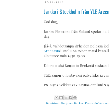
17/10/2013
Jarkko i Stockholm från YLE Areen
God dag,
Jarkko Nieminen från Finland spelar mot
dag!
Jåå-å, vaihdetaanpa virheiden pelossa ki
Areenasta
! Ottelu on toinen matsi kentäll
aloittanee noin 14.30-15.00.
Eilinen matsi Benjamin Beckeriä vastaan
Tätä sanon jo loistavaksi palveluksi ja en
PS. Myös VeikkausTV näyttää ottelun!
(Lis
Tunnisteet:
Benjamin Becker
,
Fernando Verdas