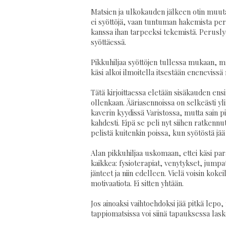
Matsien ja ulkokauden jälkeen otin muutam
ei syöttöjä, vaan tuntuman hakemista perus
kanssa ihan tarpeeksi tekemistä. Peruslyön
syöttäessä.
Pikkuhiljaa syöttöjen tullessa mukaan, m
käsi alkoi ilmoitella itsestään enenevissä 
Tätä kirjoittaessa eletään sisäkauden ensim
ollenkaan. Ääriasennoissa on selkeästi yli
kaverin kyydissä Varistossa, mutta sain pi
kahdesti. Eipä se peli nyt siihen ratkennu
pelistä kuitenkin poissa, kun syötöstä jää
Alan pikkuhiljaa uskomaan, ettei käsi par
kaikkea: fysioterapiat, venytykset, jumpa
jänteet ja niin edelleen. Vielä voisin kokei
motivaatiota. Ei sitten yhtään.
Jos ainoaksi vaihtoehdoksi jää pitkä lepo
tappiomatsissa voi siinä tapauksessa lask