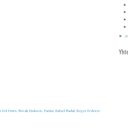
2
►
Yhte
n Del Potro
,
Novak Djokovic
,
Pariisi
,
Rafael Nadal
,
Roger Federer