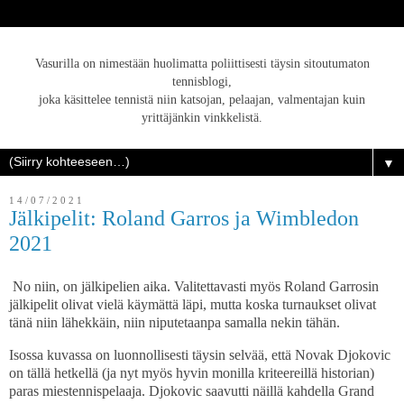
Vasurilla on nimestään huolimatta poliittisesti täysin sitoutumaton
tennisblogi,
joka käsittelee tennistä niin katsojan, pelaajan, valmentajan kuin
yrittäjänkin vinkkelistä.
▼
14/07/2021
Jälkipelit: Roland Garros ja Wimbledon
2021
No niin, on jälkipelien aika. Valitettavasti myös Roland Garrosin
jälkipelit olivat vielä käymättä läpi, mutta koska turnaukset olivat
tänä niin lähekkäin, niin niputetaanpa samalla nekin tähän.
Isossa kuvassa on luonnollisesti täysin selvää, että Novak Djokovic
on tällä hetkellä (ja nyt myös hyvin monilla kriteereillä historian)
paras miestennispelaaja. Djokovic saavutti näillä kahdella Grand