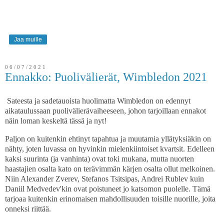
Jaa muille
06/07/2021
Ennakko: Puolivälierät, Wimbledon 2021
Sateesta ja sadetauoista huolimatta Wimbledon on edennyt
aikataulussaan puolivälierävaiheeseen, johon tarjoillaan ennakot
näin loman keskeltä tässä ja nyt!
Paljon on kuitenkin ehtinyt tapahtua ja muutamia yllätyksiäkin on
nähty, joten luvassa on hyvinkin mielenkiintoiset kvartsit. Edelleen
kaksi suurinta (ja vanhinta) ovat toki mukana, mutta nuorten
haastajien osalta kato on terävimmän kärjen osalta ollut melkoinen.
Niin Alexander Zverev, Stefanos Tsitsipas, Andrei Rublev kuin
Daniil Medvedev'kin ovat poistuneet jo katsomon puolelle. Tämä
tarjoaa kuitenkin erinomaisen mahdollisuuden toisille nuorille, joita
onneksi riittää.