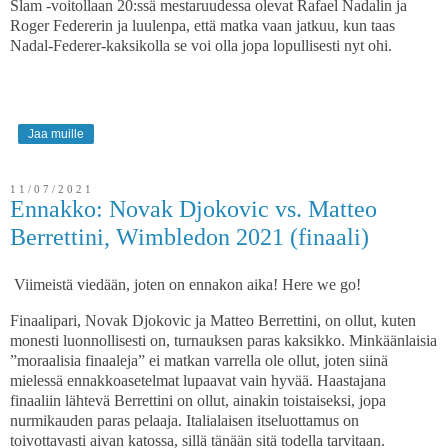
Slam -voitollaan 20:ssä mestaruudessa olevat Rafael Nadalin ja
Roger Federerin ja luulenpa, että matka vaan jatkuu, kun taas
Nadal-Federer-kaksikolla se voi olla jopa lopullisesti nyt ohi.
Jaa muille
11/07/2021
Ennakko: Novak Djokovic vs. Matteo
Berrettini, Wimbledon 2021 (finaali)
Viimeistä viedään, joten on ennakon aika! Here we go!
Finaalipari, Novak Djokovic ja Matteo Berrettini, on ollut, kuten
monesti luonnollisesti on, turnauksen paras kaksikko. Minkäänlaisia
”moraalisia finaaleja” ei matkan varrella ole ollut, joten siinä
mielessä ennakkoasetelmat lupaavat vain hyvää. Haastajana
finaaliin lähtevä Berrettini on ollut, ainakin toistaiseksi, jopa
nurmikauden paras pelaaja. Italialaisen itseluottamus on
toivottavasti aivan katossa, sillä tänään sitä todella tarvitaan.