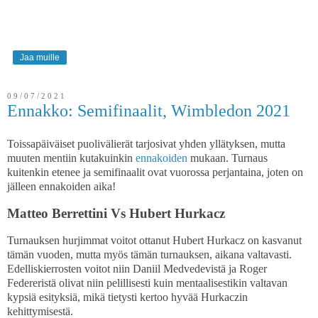
Jaa muille
09/07/2021
Ennakko: Semifinaalit, Wimbledon 2021
Toissapäiväiset puolivälierät tarjosivat yhden yllätyksen, mutta
muuten mentiin kutakuinkin
ennakoiden
mukaan. Turnaus
kuitenkin etenee ja semifinaalit ovat vuorossa perjantaina, joten on
jälleen ennakoiden aika!
Matteo Berrettini Vs Hubert Hurkacz
Turnauksen hurjimmat voitot ottanut Hubert Hurkacz on kasvanut
tämän vuoden, mutta myös tämän turnauksen, aikana valtavasti.
Edelliskierrosten voitot niin Daniil Medvedevistä ja Roger
Federeristä olivat niin pelillisesti kuin mentaalisestikin valtavan
kypsiä esityksiä, mikä tietysti kertoo hyvää Hurkaczin
kehittymisestä.