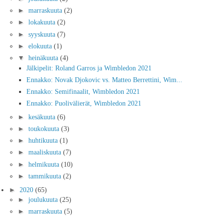
►
marraskuuta
(2)
►
lokakuuta
(2)
►
syyskuuta
(7)
►
elokuuta
(1)
▼
heinäkuuta
(4)
Jälkipelit: Roland Garros ja Wimbledon 2021
Ennakko: Novak Djokovic vs. Matteo Berrettini, Wim...
Ennakko: Semifinaalit, Wimbledon 2021
Ennakko: Puolivälierät, Wimbledon 2021
►
kesäkuuta
(6)
►
toukokuuta
(3)
►
huhtikuuta
(1)
►
maaliskuuta
(7)
►
helmikuuta
(10)
►
tammikuuta
(2)
►
2020
(65)
►
joulukuuta
(25)
►
marraskuuta
(5)