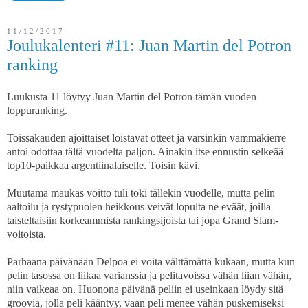
11/12/2017
Joulukalenteri #11: Juan Martin del Potron
ranking
Luukusta 11 löytyy Juan Martin del Potron tämän vuoden
loppuranking.
Toissakauden ajoittaiset loistavat otteet ja varsinkin vammakierre
antoi odottaa tältä vuodelta paljon. Ainakin itse ennustin selkeää
top10-paikkaa argentiinalaiselle. Toisin kävi.
Muutama maukas voitto tuli toki tällekin vuodelle, mutta pelin
aaltoilu ja rystypuolen heikkous veivät lopulta ne eväät, joilla
taisteltaisiin korkeammista rankingsijoista tai jopa Grand Slam-
voitoista.
Parhaana päivänään Delpoa ei voita välttämättä kukaan, mutta kun
pelin tasossa on liikaa varianssia ja pelitavoissa vähän liian vähän,
niin vaikeaa on. Huonona päivänä peliin ei useinkaan löydy sitä
groovia, jolla peli kääntyy, vaan peli menee vähän puskemiseksi