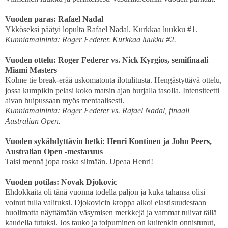
Vuoden paras: Rafael Nadal
Ykköseksi päätyi lopulta Rafael Nadal. Kurkkaa luukku #1.
Kunniamaininta: Roger Federer. Kurkkaa luukku #2.
Vuoden ottelu: Roger Federer vs. Nick Kyrgios, semifinaali
Miami Masters
Kolme tie break-erää uskomatonta ilotulitusta. Hengästyttävä ottelu,
jossa kumpikin pelasi koko matsin ajan hurjalla tasolla. Intensiteetti
aivan huipussaan myös mentaalisesti.
Kunniamaininta: Roger Federer vs. Rafael Nadal, finaali
Australian Open.
Vuoden sykähdyttävin hetki: Henri Kontinen ja John Peers,
Australian Open -mestaruus
Taisi mennä jopa roska silmään. Upeaa Henri!
Vuoden potilas: Novak Djokovic
Ehdokkaita oli tänä vuonna todella paljon ja kuka tahansa olisi
voinut tulla valituksi. Djokovicin kroppa alkoi elastisuudestaan
huolimatta näyttämään väsymisen merkkejä ja vammat tulivat tällä
kaudella tutuksi. Jos tauko ja toipuminen on kuitenkin onnistunut,