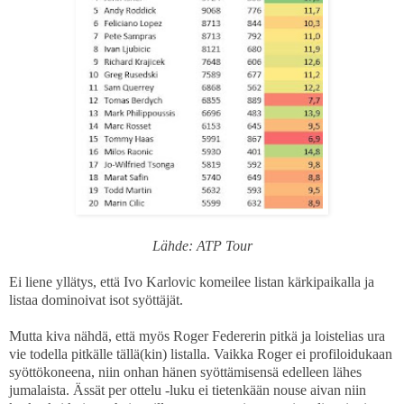
Lähde: ATP Tour
Ei liene yllätys, että Ivo Karlovic komeilee listan kärkipaikalla ja
listaa dominoivat isot syöttäjät.
Mutta kiva nähdä, että myös Roger Federerin pitkä ja loistelias ura
vie todella pitkälle tällä(kin) listalla. Vaikka Roger ei profiloidukaan
syöttökoneena, niin onhan hänen syöttämisensä edelleen lähes
jumalaista. Ässät per ottelu -luku ei tietenkään nouse aivan niin