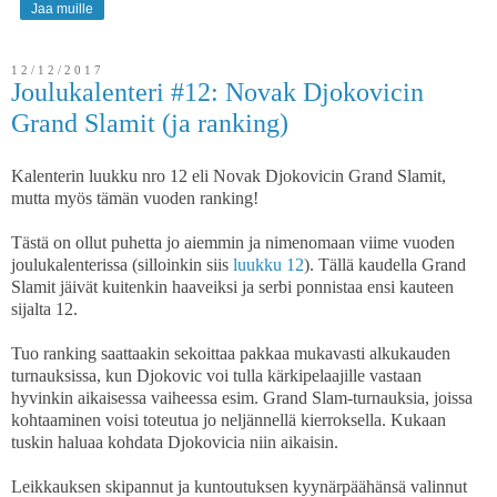
Jaa muille
12/12/2017
Joulukalenteri #12: Novak Djokovicin
Grand Slamit (ja ranking)
Kalenterin luukku nro 12 eli Novak Djokovicin Grand Slamit,
mutta myös tämän vuoden ranking!
Tästä on ollut puhetta jo aiemmin ja nimenomaan viime vuoden
joulukalenterissa (silloinkin siis
luukku 12
). Tällä kaudella Grand
Slamit jäivät kuitenkin haaveiksi ja serbi ponnistaa ensi kauteen
sijalta 12.
Tuo ranking saattaakin sekoittaa pakkaa mukavasti alkukauden
turnauksissa, kun Djokovic voi tulla kärkipelaajille vastaan
hyvinkin aikaisessa vaiheessa esim. Grand Slam-turnauksia, joissa
kohtaaminen voisi toteutua jo neljännellä kierroksella. Kukaan
tuskin haluaa kohdata Djokovicia niin aikaisin.
Leikkauksen skipannut ja kuntoutuksen kyynärpäähänsä valinnut