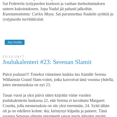
Sai Federerin rystypuolen kuntoon ja vanhan itseluottamuksen
uuteen kukoistukseen. Jopa Nadal jäi pahasti jalkoihin.
Kunniamaininta: Carlos Moya. Sai parannettua Nadalin syöttöä ja
rystypuolta merkittävästi.
Jaa muille
23/12/2017
Joulukalenteri #23: Serenan Slamit
Päivä jouluun!!! Toiseksi viimeinen luukku tuo framille Serena
Williamsin Grand Slam-voitot, jotka kasvoivat tänä vuonna yhdellä,
joten mestaruuksia on nyt 23.
Tasan vuosi ja yksi päivä sitten kirjoitin viime vuoden
joulukalenterin luukussa 22, että Serena ei tavoittaisi Margaret
Courtia, jolla mestaruuksia on siis yksi enemmän, 24. Syitä tähän
oli ja on edelleen kolme: ikä, kiristynyt kilpailu ja paineet. Tänä
vuonna Serenan elämän prioriteetit saivat myös äitiyden myötä