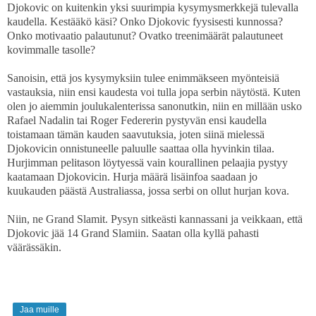
Djokovic on kuitenkin yksi suurimpia kysymysmerkkejä tulevalla
kaudella. Kestääkö käsi? Onko Djokovic fyysisesti kunnossa?
Onko motivaatio palautunut? Ovatko treenimäärät palautuneet
kovimmalle tasolle?
Sanoisin, että jos kysymyksiin tulee enimmäkseen myönteisiä
vastauksia, niin ensi kaudesta voi tulla jopa serbin näytöstä. Kuten
olen jo aiemmin joulukalenterissa sanonutkin, niin en millään usko
Rafael Nadalin tai Roger Federerin pystyvän ensi kaudella
toistamaan tämän kauden saavutuksia, joten siinä mielessä
Djokovicin onnistuneelle paluulle saattaa olla hyvinkin tilaa.
Hurjimman pelitason löytyessä vain kourallinen pelaajia pystyy
kaatamaan Djokovicin. Hurja määrä lisäinfoa saadaan jo
kuukauden päästä Australiassa, jossa serbi on ollut hurjan kova.
Niin, ne Grand Slamit. Pysyn sitkeästi kannassani ja veikkaan, että
Djokovic jää 14 Grand Slamiin. Saatan olla kyllä pahasti
väärässäkin.
Jaa muille