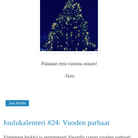
Palataan ensi vuonna asiaan!
-Tero
Jaa muille
Joulukalenteri #24: Vuoden parhaat
Viimeinen luukku ja perinteisesti Vasurilla.comin vuoden parhaat!