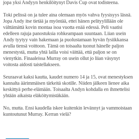
jopa yksi Andyyn henkilöitynyt Davis Cup ovat todisteena.
Toki pelissä on ja tulee aina olemaan myös vahva fyysisyys läsnä.
Jopa Andy itse tietää ja myöntää, ettei hänen pelityylillään ole
välttämättä kovin montaa isoa vuotta enää edessä. Peli vaatisi
edelleen rajuja panostuksia rohkeampaan suuntaan. Liian usein
Andy tyytyy vain hakemaan ja puolustamaan hyvän fysiikkansa
avulla tiensä voittoon. Tämä on toisaalta tuonut hänelle paljon
menestystä, mutta yhtä lailla voisi väittää, että paljon se on
vienytkin. Finaaleissa Murray on usein ollut jo liian väsynyt
voitosta aidosti taistellakseen.
Seuraavat kaksi kautta, kaudet numero 14 ja 15, ovat menestyksen
kannalta äärimmäisen tärkeitä skotille. Niiden jälkeen lienee aika
keskittyä perhe-elämään. Toisaalta Andyn kohdalla en ihmettelisi
yhtään aikaista eläköitymistäkään.
No, mutta. Ensi kaudella iskee kuitenkin levännyt ja vammoistaan
kuntoutunut Murray. Kerran vielä?