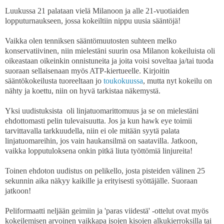
Luukussa 21 palataan vielä Milanoon ja alle 21-vuotiaiden
lopputurnaukseen, jossa kokeiltiin nippu uusia sääntöjä!
Vaikka olen tenniksen sääntömuutosten suhteen melko
konservatiivinen, niin mielestäni suurin osa Milanon kokeiluista oli
oikeastaan oikeinkin onnistuneita ja joita voisi soveltaa ja/tai tuoda
suoraan sellaisenaan myös ATP-kiertueelle. Kirjoitin
sääntökokeilusta tuoreeltaan jo
toukokuussa
, mutta nyt kokeilu on
nähty ja koettu, niin on hyvä tarkistaa näkemystä.
Yksi uudistuksista oli linjatuomarittomuus ja se on mielestäni
ehdottomasti pelin tulevaisuutta. Jos ja kun hawk eye toimii
tarvittavalla tarkkuudella, niin ei ole mitään syytä palata
linjatuomareihin, jos vain haukansilmä on saatavilla. Jatkoon,
vaikka lopputuloksena onkin pitkä liuta työttömiä linjureita!
Toinen ehdoton uudistus on pelikello, josta pisteiden välinen 25
sekunnin aika näkyy kaikille ja erityisesti syöttäjälle. Suoraan
jatkoon!
Peliformaatti neljään geimiin ja 'paras viidestä' -ottelut ovat myös
kokeilemisen arvoinen vaikkapa isojen kisojen alkukierroksilla tai