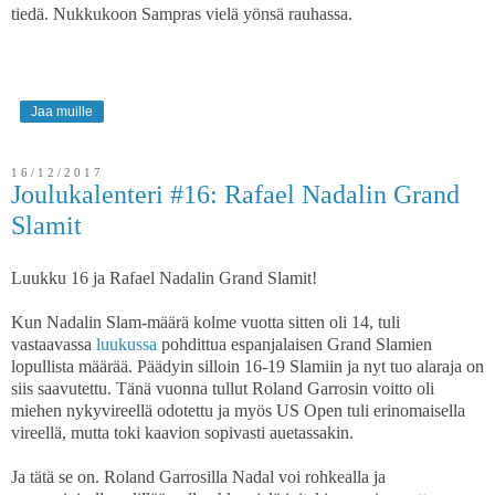
tiedä. Nukkukoon Sampras vielä yönsä rauhassa.
Jaa muille
16/12/2017
Joulukalenteri #16: Rafael Nadalin Grand
Slamit
Luukku 16 ja Rafael Nadalin Grand Slamit!
Kun Nadalin Slam-määrä kolme vuotta sitten oli 14, tuli
vastaavassa
luukussa
pohdittua espanjalaisen Grand Slamien
lopullista määrää. Päädyin silloin 16-19 Slamiin ja nyt tuo alaraja on
siis saavutettu. Tänä vuonna tullut Roland Garrosin voitto oli
miehen nykyvireellä odotettu ja myös US Open tuli erinomaisella
vireellä, mutta toki kaavion sopivasti auetassakin.
Ja tätä se on. Roland Garrosilla Nadal voi rohkealla ja