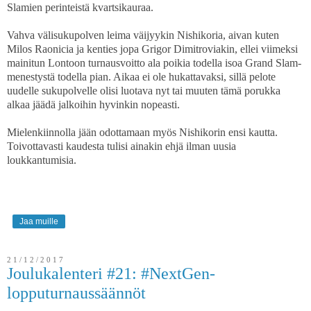
Slamien perinteistä kvartsikauraa.
Vahva välisukupolven leima väijyykin Nishikoria, aivan kuten
Milos Raonicia ja kenties jopa Grigor Dimitroviakin, ellei viimeksi
mainitun Lontoon turnausvoitto ala poikia todella isoa Grand Slam-
menestystä todella pian. Aikaa ei ole hukattavaksi, sillä pelote
uudelle sukupolvelle olisi luotava nyt tai muuten tämä porukka
alkaa jäädä jalkoihin hyvinkin nopeasti.
Mielenkiinnolla jään odottamaan myös Nishikorin ensi kautta.
Toivottavasti kaudesta tulisi ainakin ehjä ilman uusia
loukkantumisia.
Jaa muille
21/12/2017
Joulukalenteri #21: #NextGen-
lopputurnaussäännöt