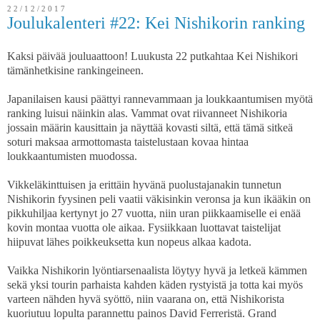
22/12/2017
Joulukalenteri #22: Kei Nishikorin ranking
Kaksi päivää jouluaattoon! Luukusta 22 putkahtaa Kei Nishikori
tämänhetkisine rankingeineen.
Japanilaisen kausi päättyi rannevammaan ja loukkaantumisen myötä
ranking luisui näinkin alas. Vammat ovat riivanneet Nishikoria
jossain määrin kausittain ja näyttää kovasti siltä, että tämä sitkeä
soturi maksaa armottomasta taistelustaan kovaa hintaa
loukkaantumisten muodossa.
Vikkeläkinttuisen ja erittäin hyvänä puolustajanakin tunnetun
Nishikorin fyysinen peli vaatii väkisinkin veronsa ja kun ikääkin on
pikkuhiljaa kertynyt jo 27 vuotta, niin uran piikkaamiselle ei enää
kovin montaa vuotta ole aikaa. Fysiikkaan luottavat taistelijat
hiipuvat lähes poikkeuksetta kun nopeus alkaa kadota.
Vaikka Nishikorin lyöntiarsenaalista löytyy hyvä ja letkeä kämmen
sekä yksi tourin parhaista kahden käden rystyistä ja totta kai myös
varteen nähden hyvä syöttö, niin vaarana on, että Nishikorista
kuoriutuu lopulta parannettu painos David Ferreristä. Grand