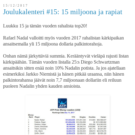
15/12/2017
Joulukalenteri #15: 15 miljoona ja rapiat
Luukku 15 ja tämän vuoden rahalista top20!
Rafael Nadal valloitti myös vuoden 2017 rahalistan kärkipaikan
ansaitsemalla yli 15 miljoona dollaria palkintorahoja.
Onhan nämä järkyttäviä summia. Kerääntyvät vieläpä rajusti listan
kärkipäähän. Tämän vuoden listalla 25:s Diego Schwartzman
ansaitsikin sitten enää noin 10% Nadalin potista. Ja jos ajatellaan
esimerkiksi Jarkko Niemistä ja hänen pitkää uraansa, niin hänen
palkintorahansa jäävät noin 7,7 miljoonaan dollariin eli reiluun
puoleen Nadalin yhden kauden ansioista.