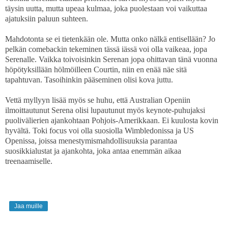
täysin uutta, mutta upeaa kulmaa, joka puolestaan voi vaikuttaa
ajatuksiin paluun suhteen.
Mahdotonta se ei tietenkään ole. Mutta onko nälkä entisellään? Jo
pelkän comebackin tekeminen tässä iässä voi olla vaikeaa, jopa
Serenalle. Vaikka toivoisinkin Serenan jopa ohittavan tänä vuonna
höpötyksillään hölmöilleen Courtin, niin en enää näe sitä
tapahtuvan. Tasoihinkin pääseminen olisi kova juttu.
Vettä myllyyn lisää myös se huhu, että Australian Openiin
ilmoittautunut Serena olisi lupautunut myös keynote-puhujaksi
puolivälierien ajankohtaan Pohjois-Amerikkaan. Ei kuulosta kovin
hyvältä. Toki focus voi olla suosiolla Wimbledonissa ja US
Openissa, joissa menestymismahdollisuuksia parantaa
suosikkialustat ja ajankohta, joka antaa enemmän aikaa
treenaamiselle.
Jaa muille