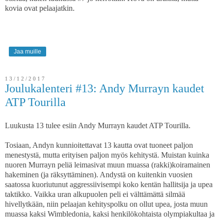
kovia ovat pelaajatkin.
Jaa muille
13/12/2017
Joulukalenteri #13: Andy Murrayn kaudet
ATP Tourilla
Luukusta 13 tulee esiin Andy Murrayn kaudet ATP Tourilla.
Tosiaan, Andyn kunnioitettavat 13 kautta ovat tuoneet paljon
menestystä, mutta erityisen paljon myös kehitystä. Muistan kuinka
nuoren Murrayn peliä leimasivat muun muassa (rakki)koiramainen
hakeminen (ja räksyttäminen). Andystä on kuitenkin vuosien
saatossa kuoriutunut aggressiivisempi koko kentän hallitsija ja upea
taktikko. Vaikka uran alkupuolen peli ei välttämättä silmää
hivellytkään, niin pelaajan kehityspolku on ollut upea, josta muun
muassa kaksi Wimbledonia, kaksi henkilökohtaista olympiakultaa ja