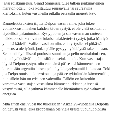
ja/tai roiskimiseksi. Grand Slameissä tulee tällöin jonkinasteinen
maraton-ottelu, joka kostautuu seuraavalla tai seuraavilla
kierroksilla, kuten väsyneillä pitkillä pelaajilla monesti käy.
Ranneleikkauksien jäljiltä Delpon vasen ranne, joka tukee
voimakkaasti miehen kahden käden rystyä, ei ole vielä osoittanut
täydellistä palautumista. Rystypuolen ja siis vasemman ranteen
heikkoudesta kertovat ne lukuisat alakierteiset rystyt, jotka hän lyö
yhdellä kädellä. Valitettavasti on niin, että rystyslice ei pitkässä
juoksussa ole lyönti, jonka päälle pystyy hyökkäystä rakentamaan.
Se toimii täydellisesti puolustussuuntaan ja pelin neutraloimiseen,
mutta hyökkäävään peliin siitä ei useinkaan ole. Kun vastustaja
löytää Delpon rystyn, niin ettei tämä pääse sitä kämmenelleen
kiertämään argentiinalaisen pelin hyökkäysdynamiikka katoaa. Toki
jos Delpo onnistuu kierroissaan ja pääsee tykittämään kämmentään,
niin silloin hän on edelleen vahvoilla. Tällöin on kuitenkin
varottava vastustajan vastaiskua kämmennurkkaan ja itsensä
väsyttämistä, sillä jatkuva kämmenelle kiertäminen syö valtavasti
energiaa.
Mitä sitten ensi vuosi tuo tulleessaan? Aikaa 29-vuotiaalla Delpolla
on tietysti vielä, eikä kroppakaan ole vielä urasta uupunut pitkistä