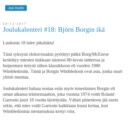
Jaa muille
18/12/2017
Joulukalenteri #18: Björn Borgin ikä
Luukusta 18 tulee pikafakta!
Tänä syksynä elokuvissakin pyörinyt pätkä Borg/McEnroe
keskittyy miesten tiukkaan taistoon 80-luvun taitteessa ja
huipentuen tietysti siihen klassikkoon eli vuoden 1980
Wimbledoniin. Tämä ja Borgin Wimbledonit ovat asia, jonka suuri
yleisö muistaa.
Joulukalenteri haluaa nostaa esiin myös toisenlaisen Borgin eli
oman aikansa teinisensaation, joka vuonna 1974 voitti Roland
Garrosin juuri 18 vuotta täytettyään. Vähän pimentoon jää usein
sekin, että mies voitti Garrosin kaikkiaan kuusi kertaa, kun
Wimbledonista mestaruuksia kertyi viisi.