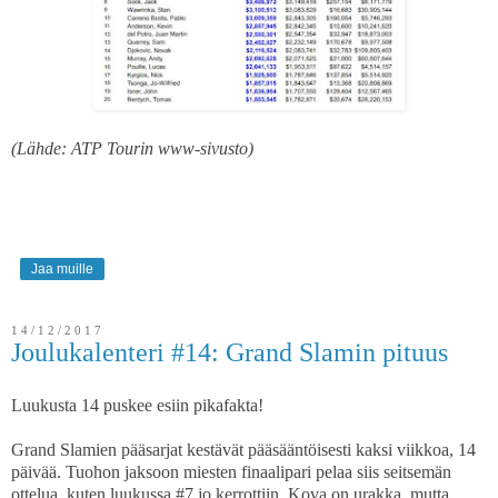
(Lähde: ATP Tourin www-sivusto)
Jaa muille
14/12/2017
Joulukalenteri #14: Grand Slamin pituus
Luukusta 14 puskee esiin pikafakta!
Grand Slamien pääsarjat kestävät pääsääntöisesti kaksi viikkoa, 14
päivää. Tuohon jaksoon miesten finaalipari pelaa siis seitsemän
ottelua, kuten luukussa #7 jo kerrottiin. Kova on urakka, mutta