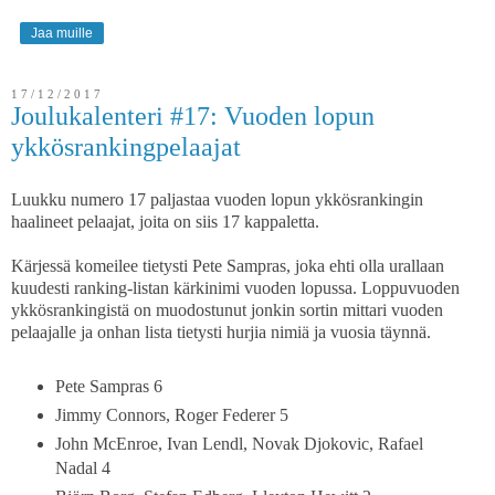
Jaa muille
17/12/2017
Joulukalenteri #17: Vuoden lopun
ykkösrankingpelaajat
Luukku numero 17 paljastaa vuoden lopun ykkösrankingin
haalineet pelaajat, joita on siis 17 kappaletta.
Kärjessä komeilee tietysti Pete Sampras, joka ehti olla urallaan
kuudesti ranking-listan kärkinimi vuoden lopussa. Loppuvuoden
ykkösrankingistä on muodostunut jonkin sortin mittari vuoden
pelaajalle ja onhan lista tietysti hurjia nimiä ja vuosia täynnä.
Pete Sampras 6
Jimmy Connors, Roger Federer 5
John McEnroe, Ivan Lendl, Novak Djokovic, Rafael
Nadal 4