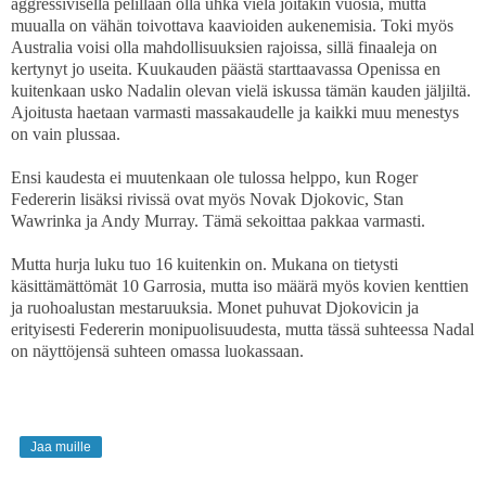
aggressivisella pelillään olla uhka vielä joitakin vuosia, mutta
muualla on vähän toivottava kaavioiden aukenemisia. Toki myös
Australia voisi olla mahdollisuuksien rajoissa, sillä finaaleja on
kertynyt jo useita. Kuukauden päästä starttaavassa Openissa en
kuitenkaan usko Nadalin olevan vielä iskussa tämän kauden jäljiltä.
Ajoitusta haetaan varmasti massakaudelle ja kaikki muu menestys
on vain plussaa.
Ensi kaudesta ei muutenkaan ole tulossa helppo, kun Roger
Federerin lisäksi rivissä ovat myös Novak Djokovic, Stan
Wawrinka ja Andy Murray. Tämä sekoittaa pakkaa varmasti.
Mutta hurja luku tuo 16 kuitenkin on. Mukana on tietysti
käsittämättömät 10 Garrosia, mutta iso määrä myös kovien kenttien
ja ruohoalustan mestaruuksia. Monet puhuvat Djokovicin ja
erityisesti Federerin monipuolisuudesta, mutta tässä suhteessa Nadal
on näyttöjensä suhteen omassa luokassaan.
Jaa muille