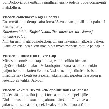
voi Djokovic olla erittäin vaarallinen ensi kaudella. Jopa dominointi
mahdollista.
Vuoden comeback: Roger Federer
Ensimmäinen pidempi sairasloma 35-vuotiaana ja tällainen paluu. I
rest my case.
Kunniamaininta: Rafael Nadal. Ties monesko sairasloma ja
tällainen paluu.
Niin tai näin, näitä comebackejä tullaan näkemään jatkossa paljon.
Kausi on edelleen aivan liian pitkä myös monelle muulle pelaajalle.
Vuoden uutuus: Rod Laver Cup
Mielestäni onnistunut tapahtuma, vaikka olikin hieman
näytösotteluiden makua. Viikonlopun aikana saatiin kuitenkin
paljon herkkua, kuten Federer/Nadal -neluri ja tiimien sisäistä
insightia sekä koutsausta pelien aikana mm. nuorten haastajien ja
legendojen välillä. Jatkoon!
Vuoden kokeilu: #NextGen-lopputurnaus Milanossa
Uudet sääntökokeilut ja uusi formaatti nuorille pelaajille.
Ehdottomasti onnistunut tapahtuma tämäkin. Toivottavasti
jatkossakin saadaan tarpeeksi valovoimaisia nuoria tähän