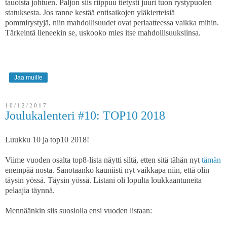
tauoista johtuen. Paljon siis riippuu tietysti juuri tuon rystypuolen
statuksesta. Jos ranne kestää entisaikojen yläkierteisiä
pommirystyjä, niin mahdollisuudet ovat periaatteessa vaikka mihin.
Tärkeintä lieneekin se, uskooko mies itse mahdollisuuksiinsa.
Jaa muille
10/12/2017
Joulukalenteri #10: TOP10 2018
Luukku 10 ja top10 2018!
Viime vuoden osalta top8-lista näytti siltä, etten sitä tähän nyt
tämän
enempää nosta. Sanotaanko kauniisti nyt vaikkapa niin, että olin
täysin yössä. Täysin yössä. Listani oli lopulta loukkaantuneita
pelaajia täynnä.
Mennäänkin siis suosiolla ensi vuoden listaan: