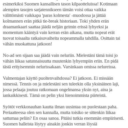
esimerkiksi Suomen kansallisen tason kilpaotteluissa! Kotimaan
alempien tasojen sarjatennikseen tämän voisi ottaa vaikka
välittömästi vaikkapa 'paras kolmesta' -muodossa ja jättää
kolmannen erän pitkä tie-break historiaan. Toki yhden erän
draamankaari saattaa jäädä neljän geimin erissä lyhyeksi ja
momentum kääntyä vain kerran erän aikana, mutta nopeat erät
tuovat toisaalta ratkaisuvaiheita nopeammalla tahdilla. Osittain tai
vähän muokattuna jatkoon!
No-ad sen sijaan saa jäädä vain neluriin. Mielestäni tämä toisi jo
vähän liikaa satunnaisuutta muutenkin lyhyempiin eriin. En pidä
tästä erityisemmin nelurissakaan. Varsinkaan omissa nelureissa.
Valmentajan käyttö puoltenvaihdossa? Ei jatkoon. Ei missään
nimessä. Tennis on ja mielestäni sen tuleekin olla yksinäinen laji,
jossa pelaaja joutuu ratkomaan ongelmansa yksin nyt, aina ja
iankaikkisesti. Tämä on pelin yksi hienoimmista piirteistä.
Syötöt verkkonauhan kautta ilman uusintaa on puolestaan paha.
Periaatteessa olen sen kannalla, mutta toisiko se sittenkin liikaa
sattumaa peliin? En osaa sanoa. Pitäisi tutkia enemmän empiirisesti.
Suomen halleista löytyy ainakin jonkin verran löysiä