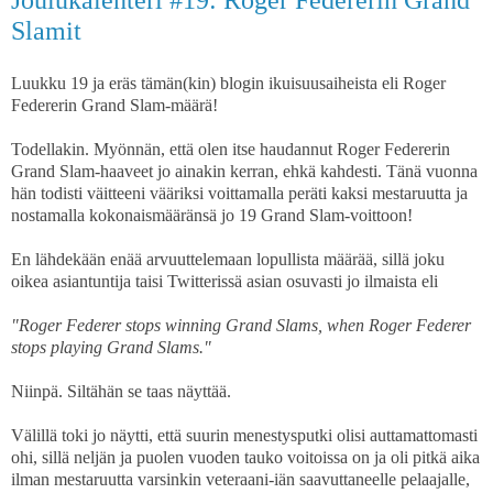
Slamit
Luukku 19 ja eräs tämän(kin) blogin ikuisuusaiheista eli Roger
Federerin Grand Slam-määrä!
Todellakin. Myönnän, että olen itse haudannut Roger Federerin
Grand Slam-haaveet jo ainakin kerran, ehkä kahdesti. Tänä vuonna
hän todisti väitteeni vääriksi voittamalla peräti kaksi mestaruutta ja
nostamalla kokonaismääränsä jo 19 Grand Slam-voittoon!
En lähdekään enää arvuuttelemaan lopullista määrää, sillä joku
oikea asiantuntija taisi Twitterissä asian osuvasti jo ilmaista eli
"Roger Federer stops winning Grand Slams, when Roger Federer
stops playing Grand Slams."
Niinpä. Siltähän se taas näyttää.
Välillä toki jo näytti, että suurin menestysputki olisi auttamattomasti
ohi, sillä neljän ja puolen vuoden tauko voitoissa on ja oli pitkä aika
ilman mestaruutta varsinkin veteraani-iän saavuttaneelle pelaajalle,