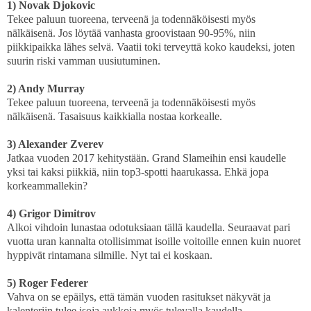
1) Novak Djokovic
Tekee paluun tuoreena, terveenä ja todennäköisesti myös
nälkäisenä. Jos löytää vanhasta groovistaan 90-95%, niin
piikkipaikka lähes selvä. Vaatii toki terveyttä koko kaudeksi, joten
suurin riski vamman uusiutuminen.
2) Andy Murray
Tekee paluun tuoreena, terveenä ja todennäköisesti myös
nälkäisenä. Tasaisuus kaikkialla nostaa korkealle.
3) Alexander Zverev
Jatkaa vuoden 2017 kehitystään. Grand Slameihin ensi kaudelle
yksi tai kaksi piikkiä, niin top3-spotti haarukassa. Ehkä jopa
korkeammallekin?
4) Grigor Dimitrov
Alkoi vihdoin lunastaa odotuksiaan tällä kaudella. Seuraavat pari
vuotta uran kannalta otollisimmat isoille voitoille ennen kuin nuoret
hyppivät rintamana silmille. Nyt tai ei koskaan.
5) Roger Federer
Vahva on se epäilys, että tämän vuoden rasitukset näkyvät ja
kalenteriin tulee isoja aukkoja myös tulevalla kaudella.