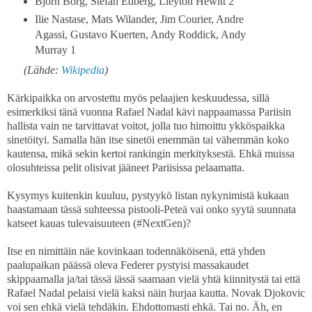
Björn Borg, Stefan Edberg, Lleyton Hewitt 2
Ilie Nastase, Mats Wilander, Jim Courier, Andre
Agassi, Gustavo Kuerten, Andy Roddick, Andy
Murray 1
(Lähde:
Wikipedia
)
Kärkipaikka on arvostettu myös pelaajien keskuudessa, sillä
esimerkiksi tänä vuonna Rafael Nadal kävi nappaamassa Pariisin
hallista vain ne tarvittavat voitot, jolla tuo himoittu ykköspaikka
sinetöityi. Samalla hän itse sinetöi enemmän tai vähemmän koko
kautensa, mikä sekin kertoi rankingin merkityksestä. Ehkä muissa
olosuhteissa pelit olisivat jääneet Pariisissa pelaamatta.
Kysymys kuitenkin kuuluu, pystyykö listan nykynimistä kukaan
haastamaan tässä suhteessa pistooli-Peteä vai onko syytä suunnata
katseet kauas tulevaisuuteen (#NextGen)?
Itse en nimittäin näe kovinkaan todennäköisenä, että yhden
paalupaikan päässä oleva Federer pystyisi massakaudet
skippaamalla ja/tai tässä iässä saamaan vielä yhtä kiinnitystä tai että
Rafael Nadal pelaisi vielä kaksi näin hurjaa kautta. Novak Djokovic
voi sen ehkä vielä tehdäkin. Ehdottomasti ehkä. Tai no. Äh, en