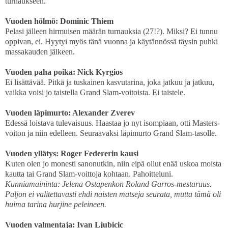
turnaukseen.
Vuoden hölmö: Dominic Thiem
Pelasi jälleen hirmuisen määrän turnauksia (27!?). Miksi? Ei tunnu
oppivan, ei. Hyytyi myös tänä vuonna ja käytännössä täysin puhki
massakauden jälkeen.
Vuoden paha poika: Nick Kyrgios
Ei lisättävää. Pitkä ja tuskainen kasvutarina, joka jatkuu ja jatkuu,
vaikka voisi jo taistella Grand Slam-voitoista. Ei taistele.
Vuoden läpimurto: Alexander Zverev
Edessä loistava tulevaisuus. Haastaa jo nyt isompiaan, otti Masters-
voiton ja niin edelleen. Seuraavaksi läpimurto Grand Slam-tasolle.
Vuoden yllätys: Roger Federerin kausi
Kuten olen jo monesti sanonutkin, niin eipä ollut enää uskoa moista
kautta tai Grand Slam-voittoja kohtaan. Pahoitteluni.
Kunniamaininta: Jelena Ostapenkon Roland Garros-mestaruus.
Paljon ei valitettavasti ehdi naisten matseja seurata, mutta tämä oli
huima tarina hurjine peleineen.
Vuoden valmentaja: Ivan Ljubicic