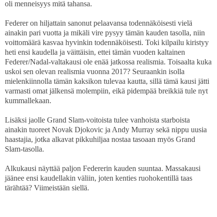
oli menneisyys mitä tahansa.
Federer on hiljattain sanonut pelaavansa todennäköisesti vielä
ainakin pari vuotta ja mikäli vire pysyy tämän kauden tasolla, niin
voittomäärä kasvaa hyvinkin todennäköisesti. Toki kilpailu kiristyy
heti ensi kaudella ja väittäisin, ettei tämän vuoden kaltainen
Federer/Nadal-valtakausi ole enää jatkossa realismia. Toisaalta kuka
uskoi sen olevan realismia vuonna 2017? Seuraankin isolla
mielenkiinnolla tämän kaksikon tulevaa kautta, sillä tämä kausi jätti
varmasti omat jälkensä molempiin, eikä pidempää breikkiä tule nyt
kummallekaan.
Lisäksi jaolle Grand Slam-voitoista tulee vanhoista starboista
ainakin tuoreet Novak Djokovic ja Andy Murray sekä nippu uusia
haastajia, jotka alkavat pikkuhiljaa nostaa tasoaan myös Grand
Slam-tasolla.
Alkukausi näyttää paljon Federerin kauden suuntaa. Massakausi
jäänee ensi kaudellakin väliin, joten kenties ruohokentillä taas
tärähtää? Viimeistään siellä.