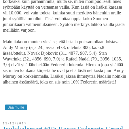
korkeaksi kuin parhaimmilla, mutta se, miten monipuolisesti mies
syöttöään käyttää on vertaansa vailla. Kun ässiä on lisäksi kasassa
yli 10.000, voi vain todeta, kuinka suuri merkitys hänenkin uralle
juuri syötöllä on ollut. Tästä voi ottaa oppia koko Suomen
juniorikaarti valmennuksineen. Syötön merkitys tahtoo välillä jäädä
meilläkin varjoon.
Mainittakoon muuten vielä se, että listalta poissaolollaan loistavat
Andy Murray (sija 24., ässiä 5473, otteluita 806, ka. 6,8
ässää/ottelu), Novak Djokovic (31., 4877, 907, 5,4), Stan
Wawrinka (32., 4856, 690, 7,0) ja Rafael Nadal (79., 3056, 1035,
3,0) eivät yllä lähellekään Federerin lukemia. Hieman jopa yllättää
se, miten kaukana kärjestä he ovat ja että tästä nelikosta juuri Andy
Murray on korkeimmalla. Lisäksi jaksaa ihmetyttää Nadalin noinkin
alhainen ässämäärä, joka on siis noin 10% Federerin määrästä!
Jaa muille
19/12/2017
Joulukalenteri #19: Roger Federerin Grand