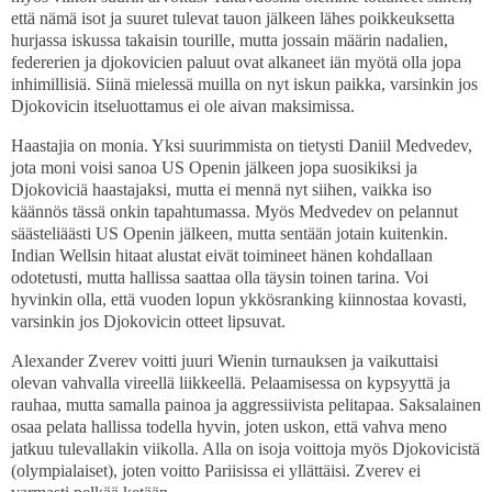
että nämä isot ja suuret tulevat tauon jälkeen lähes poikkeuksetta
hurjassa iskussa takaisin tourille, mutta jossain määrin nadalien,
federerien ja djokovicien paluut ovat alkaneet iän myötä olla jopa
inhimillisiä. Siinä mielessä muilla on nyt iskun paikka, varsinkin jos
Djokovicin itseluottamus ei ole aivan maksimissa.
Haastajia on monia. Yksi suurimmista on tietysti Daniil Medvedev,
jota moni voisi sanoa US Openin jälkeen jopa suosikiksi ja
Djokoviciä haastajaksi, mutta ei mennä nyt siihen, vaikka iso
käännös tässä onkin tapahtumassa. Myös Medvedev on pelannut
säästeliäästi US Openin jälkeen, mutta sentään jotain kuitenkin.
Indian Wellsin hitaat alustat eivät toimineet hänen kohdallaan
odotetusti, mutta hallissa saattaa olla täysin toinen tarina. Voi
hyvinkin olla, että vuoden lopun ykkösranking kiinnostaa kovasti,
varsinkin jos Djokovicin otteet lipsuvat.
Alexander Zverev voitti juuri Wienin turnauksen ja vaikuttaisi
olevan vahvalla vireellä liikkeellä. Pelaamisessa on kypsyyttä ja
rauhaa, mutta samalla painoa ja aggressiivista pelitapaa. Saksalainen
osaa pelata hallissa todella hyvin, joten uskon, että vahva meno
jatkuu tulevallakin viikolla. Alla on isoja voittoja myös Djokovicistä
(olympialaiset), joten voitto Pariisissa ei yllättäisi. Zverev ei