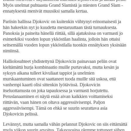
Myös unelmat puhtaasta Grand Slamistä ja miesten Grand Slam -
ennatyksestä menivät muusiksi samalla kertaa.
Pariisin hallissa Djokovic on kuitenkin viihtynyt erinomaisesti ja
hän hakeekin nyt jo kuudetta mestaruuttaan tästä turnauksesta.
Panoksia ja paineita hänellä riittää, sillä ajatuksissa on varmasti jo
esimerkiksi vuoden lopun ykköstilan haalinta, jolloin hän ottaisi
seitsemällä vuoden lopun ykköstilalla tuonkin ennätyksen yksinään
nimiinsä.
Halliolosuhteet yhdistettynä Djokovicin painavaan peliin ovat
kieltämättä hurja kombinaatio muille purtavaksi, mutta kesän ja
syksyn aikana tulleet kivuliaat tappiot ja unelmien
murskaantuminen ovat saattaneet tuoda muille sitä uskoa, että
vanhempi kaarti olisi sittenkin lyötävissä. Djokovicin
itseluottamusta on joka tapauksessa ja varmasti horjutettu.
Peruslanaaminen ei näytä enää aivan kaikkien voittamiseksi
riittävän, vaan hänen on oltava aggressiivisempi. Paljon
aggressiivisempi. Tämä on ehkä se suurin seurattava asia
Djokovicin pelissä.
Levännyt, mutta samalla vähän pelannut Djokovic on siis eittämättä
myös viikon suurin arvoitus. Takavuosina olemme tottuneet siihen,