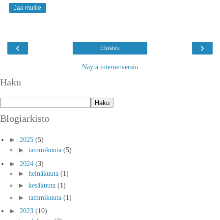
Jaa muille
‹
›
Etusivu
Näytä internetversio
Haku
Blogiarkisto
►
2025
(5)
►
tammikuuta
(5)
►
2024
(3)
►
heinäkuuta
(1)
►
kesäkuuta
(1)
►
tammikuuta
(1)
►
2023
(10)