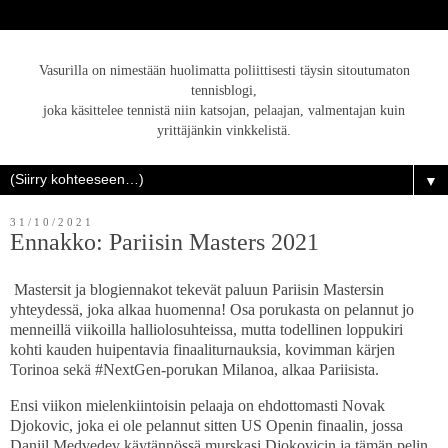
Vasurilla on nimestään huolimatta poliittisesti täysin sitoutumaton
tennisblogi,
joka käsittelee tennistä niin katsojan, pelaajan, valmentajan kuin
yrittäjänkin vinkkelistä.
▼
31/10/2021
Ennakko: Pariisin Masters 2021
Mastersit ja blogiennakot tekevät paluun Pariisin Mastersin
yhteydessä, joka alkaa huomenna! Osa porukasta on pelannut jo
menneillä viikoilla halliolosuhteissa, mutta todellinen loppukiri
kohti kauden huipentavia finaaliturnauksia, kovimman kärjen
Torinoa sekä #NextGen-porukan Milanoa, alkaa Pariisista.
Ensi viikon mielenkiintoisin pelaaja on ehdottomasti Novak
Djokovic, joka ei ole pelannut sitten US Openin finaalin, jossa
Daniil Medvedev käytännössä murskasi Djokovicin ja tämän pelin.