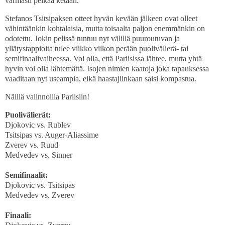
varmasti pelkää ketään.
Stefanos Tsitsipaksen otteet hyvän kevään jälkeen ovat olleet
vähintäänkin kohtalaisia, mutta toisaalta paljon enemmänkin on
odotettu. Jokin pelissä tuntuu nyt välillä puuroutuvan ja
yllätystappioita tulee viikko viikon perään puolivälierä- tai
semifinaalivaiheessa. Voi olla, että Pariisissa lähtee, mutta yhtä
hyvin voi olla lähtemättä. Isojen nimien kaatoja joka tapauksessa
vaaditaan nyt useampia, eikä haastajiinkaan saisi kompastua.
Näillä valinnoilla Pariisiin!
Puolivälierät:
Djokovic vs. Rublev
Tsitsipas vs. Auger-Aliassime
Zverev vs. Ruud
Medvedev vs. Sinner
Semifinaalit:
Djokovic vs. Tsitsipas
Medvedev vs. Zverev
Finaali: