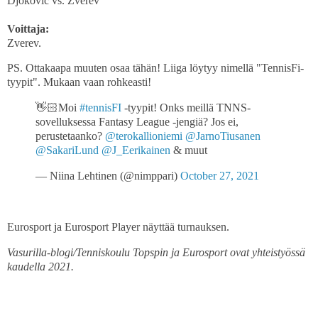
Djokovic vs. Zverev
Voittaja:
Zverev.
PS. Ottakaapa muuten osaa tähän! Liiga löytyy nimellä "TennisFi-
tyypit". Mukaan vaan rohkeasti!
👋🏻Moi
#tennisFI
-tyypit! Onks meillä TNNS-
sovelluksessa Fantasy League -jengiä? Jos ei,
perustetaanko?
@terokallioniemi
@JarnoTiusanen
@SakariLund
@J_Eerikainen
& muut
— Niina Lehtinen (@nimppari)
October 27, 2021
Eurosport ja Eurosport Player näyttää turnauksen.
Vasurilla-blogi/Tenniskoulu Topspin ja Eurosport ovat yhteistyössä
kaudella 2021.