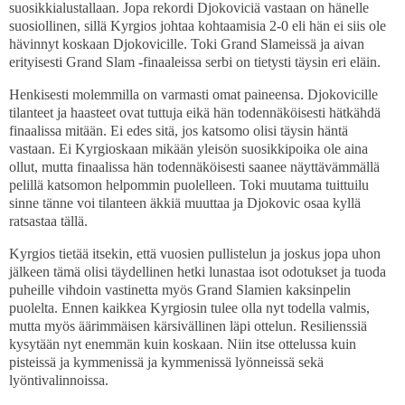
suosikkialustallaan. Jopa rekordi Djokoviciä vastaan on hänelle
suosiollinen, sillä Kyrgios johtaa kohtaamisia 2-0 eli hän ei siis ole
hävinnyt koskaan Djokovicille. Toki Grand Slameissä ja aivan
erityisesti Grand Slam -finaaleissa serbi on tietysti täysin eri eläin.
Henkisesti molemmilla on varmasti omat paineensa. Djokovicille
tilanteet ja haasteet ovat tuttuja eikä hän todennäköisesti hätkähdä
finaalissa mitään. Ei edes sitä, jos katsomo olisi täysin häntä
vastaan. Ei Kyrgioskaan mikään yleisön suosikkipoika ole aina
ollut, mutta finaalissa hän todennäköisesti saanee näyttävämmällä
pelillä katsomon helpommin puolelleen. Toki muutama tuittuilu
sinne tänne voi tilanteen äkkiä muuttaa ja Djokovic osaa kyllä
ratsastaa tällä.
Kyrgios tietää itsekin, että vuosien pullistelun ja joskus jopa uhon
jälkeen tämä olisi täydellinen hetki lunastaa isot odotukset ja tuoda
puheille vihdoin vastinetta myös Grand Slamien kaksinpelin
puolelta. Ennen kaikkea Kyrgiosin tulee olla nyt todella valmis,
mutta myös äärimmäisen kärsivällinen läpi ottelun. Resilienssiä
kysytään nyt enemmän kuin koskaan. Niin itse ottelussa kuin
pisteissä ja kymmenissä ja kymmenissä lyönneissä sekä
lyöntivalinnoissa.