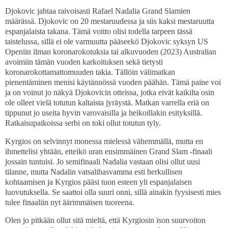
Djokovic jahtaa raivoisasti Rafael Nadalia Grand Slamien
määrässä. Djokovic on 20 mestaruudessa ja siis kaksi mestaruutta
espanjalaista takana. Tämä voitto olisi todella tarpeen tässä
taistelussa, sillä ei ole varmuutta pääseekö Djokovic syksyn US
Openiin ilman koronarokotuksia tai alkuvuoden (2023) Australian
avoimiin tämän vuoden karkoituksen sekä tietysti
koronarokottamattomuuden takia. Tällöin välimatkan
pienentäminen menisi käytännössä vuoden päähän. Tämä paine voi
ja on voinut jo näkyä Djokovicin otteissa, jotka eivät kaikilta osin
ole olleet vielä totutun kaltaista jyräystä. Matkan varrella eriä on
tippunut jo useita hyvin varovaisilla ja heikoillakin esityksillä.
Ratkaisupaikoissa serbi on toki ollut totutun tyly.
Kyrgios on selvinnyt monessa mielessä vähemmällä, mutta en
ihmettelisi yhtään, etteikö uran ensimmäinen Grand Slam -finaali
jossain tuntuisi. Jo semifinaali Nadalia vastaan olisi ollut uusi
tilanne, mutta Nadalin vatsalihasvamma esti herkullisen
kohtaamisen ja Kyrgios pääsi tuon esteen yli espanjalaisen
luovutuksella. Se saattoi olla suuri onni, sillä ainakin fyysisesti mies
tulee finaaliin nyt äärimmäisen tuoreena.
Olen jo pitkään ollut sitä mieltä, että Kyrgiosin ison suurvoiton