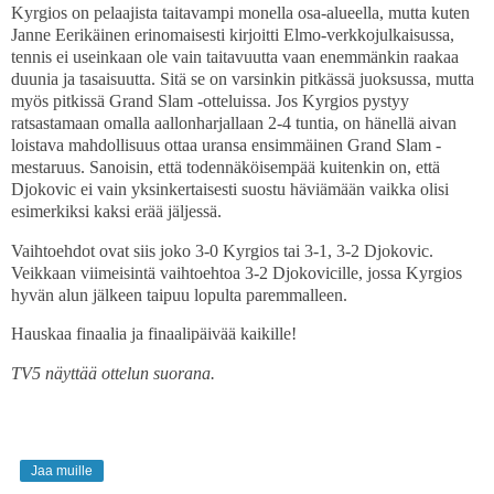
Kyrgios on pelaajista taitavampi monella osa-alueella, mutta kuten
Janne Eerikäinen erinomaisesti kirjoitti Elmo-verkkojulkaisussa,
tennis ei useinkaan ole vain taitavuutta vaan enemmänkin raakaa
duunia ja tasaisuutta. Sitä se on varsinkin pitkässä juoksussa, mutta
myös pitkissä Grand Slam -otteluissa. Jos Kyrgios pystyy
ratsastamaan omalla aallonharjallaan 2-4 tuntia, on hänellä aivan
loistava mahdollisuus ottaa uransa ensimmäinen Grand Slam -
mestaruus. Sanoisin, että todennäköisempää kuitenkin on, että
Djokovic ei vain yksinkertaisesti suostu häviämään vaikka olisi
esimerkiksi kaksi erää jäljessä.
Vaihtoehdot ovat siis joko 3-0 Kyrgios tai 3-1, 3-2 Djokovic.
Veikkaan viimeisintä vaihtoehtoa 3-2 Djokovicille, jossa Kyrgios
hyvän alun jälkeen taipuu lopulta paremmalleen.
Hauskaa finaalia ja finaalipäivää kaikille!
TV5 näyttää ottelun suorana.
Jaa muille