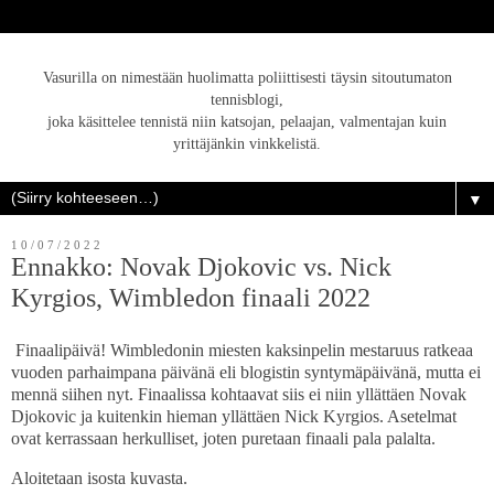
Vasurilla on nimestään huolimatta poliittisesti täysin sitoutumaton
tennisblogi,
joka käsittelee tennistä niin katsojan, pelaajan, valmentajan kuin
yrittäjänkin vinkkelistä.
▼
10/07/2022
Ennakko: Novak Djokovic vs. Nick
Kyrgios, Wimbledon finaali 2022
Finaalipäivä! Wimbledonin miesten kaksinpelin mestaruus ratkeaa
vuoden parhaimpana päivänä eli blogistin syntymäpäivänä, mutta ei
mennä siihen nyt. Finaalissa kohtaavat siis ei niin yllättäen Novak
Djokovic ja kuitenkin hieman yllättäen Nick Kyrgios. Asetelmat
ovat kerrassaan herkulliset, joten puretaan finaali pala palalta.
Aloitetaan isosta kuvasta.