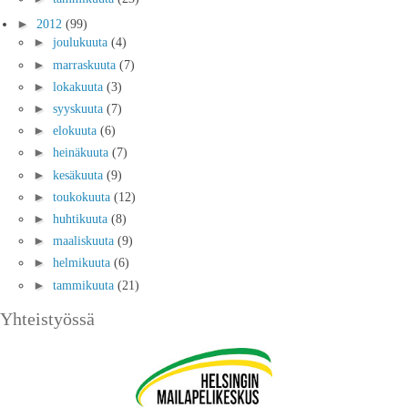
►
2012
(99)
►
joulukuuta
(4)
►
marraskuuta
(7)
►
lokakuuta
(3)
►
syyskuuta
(7)
►
elokuuta
(6)
►
heinäkuuta
(7)
►
kesäkuuta
(9)
►
toukokuuta
(12)
►
huhtikuuta
(8)
►
maaliskuuta
(9)
►
helmikuuta
(6)
►
tammikuuta
(21)
Yhteistyössä