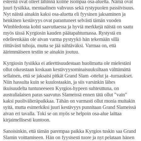
esteenä ovat olleet lähinnä kolme isompaa osa-aluetta. Nämä ovat
juuri fysiikka, mentaalinen vahvuus sekä rystypuolen passiivisuus.
Nyt näistä ainakin kaksi osa-aluetta eli fyysinen jaksaminen ja
henkinen kestävyys ovat parantuneet selvästi tämän vuoden
Wimbledonia kohti saavuttaessa ja hyviä merkkejä näistä on saatu
myös tässä Kyrgiosin kauden päätapahtumassa. Rystystä en
edelleenkään ole aivan varma pystyykö hän tekemään sillä
riittävästi tuhoja, mutta se jää nähtäväksi. Varmaa on, että
äärimmäiseen testiin se ainakin joutuu.
Kyrgiosin fysiikka ei atleettisuudestaan huolimatta ole mielestäni
ollut oikeastaan koskaan kestävyysominaisuuksiltaan välttämättä
sellainen, että se jaksaisi pitkät Grand Slam -ottelut ja -turnaukset.
Niin hassulta kuin se kuulostaakin, ja siis varsinkin lähes
ikuisuudelta tuntuneeseen Kyrgios-hypeen suhteuttuna, on
australialaisen paras saavutus Slameissä ennen tätä ollut "vain"
kaksi puolivälieräpaikkaa. Tähän on varmasti ollut monia muitakin
syitä, mutta esimerkiksi juuri kestävyys punnitaan Grand Slameissä
aivan eri tavalla. Toki se on myös se helpoin osa-alue laittaa
kirjaimellisesti kuntoon.
Sanoisinkin, että tämän parempaa paikka Kyrgios tuskin saa Grand
Slamin voittamiseen. Hän on fyysisesti tuore ja nyt pelataan hänen