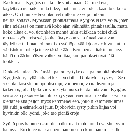
Räiskimällä Kyrgios ei tätä tule voittamaan. On otettava ja
käytettävä ne paikat mitä tulee, mutta niitä ei todellakaan tule koko
aikaa. On tunnistettava tilanteet milloin iskeä ja milloin
neutralisoitava. Myöskään puolustamalla Kyrgios ei tätä voita, joten
siinä mielessä on mentävä koko ajan vähintään pintakaasulla, mutta
koko aikaa ei voi tietenkään mennä urku aukikaan paitsi ehkä
omassa syöttämisessä, jonka täytyy onnistua finaalissa aivan
täydellisesti. Ilman erinomaista syöttöpäivää Djokovic hivuttautuu
väkisinkin iholle ja tekee tästä eräänlaisen mentaalitaistelun, jossa
häntä on äärimmäisen vaikea voittaa, kun panokset ovat tätä
luokkaa.
Djokovic tulee käyttämään paljon rystykrossia pallon pitämiseksi
Kyrgiosin rystyllä, joka ei kestä vertailua Djokovicin rystyyn. Se on
yksinkertaisesti monipuolisempi, varmempi, vaarallisempi ja
tarkempi, jolla Djokovic voi käytännössä tehdä mitä vain. Kyrgios
sen sijaan passailee tai tulittaa rystyään enemmän riskillä. Toki hän
kiertänee sitä paljon myös kämmenelleen, jolloin kämmenkulmaa
jää auki ja esimerkiksi juuri Djokovicin rysty pitkin linjaa voi
hyvinkin olla lyönti, joka tuo pieniä eroja.
Syöttö plus kämmen -kombinaatiot ovat molemmilla varsin hyvin
hallussa. Ero tulee näissä enemmänkin siinä kummanko uskallus