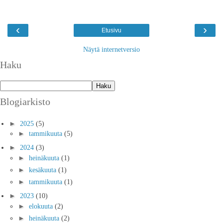
‹
›
Etusivu
Näytä internetversio
Haku
Blogiarkisto
►
2025
(5)
►
tammikuuta
(5)
►
2024
(3)
►
heinäkuuta
(1)
►
kesäkuuta
(1)
►
tammikuuta
(1)
►
2023
(10)
►
elokuuta
(2)
►
heinäkuuta
(2)