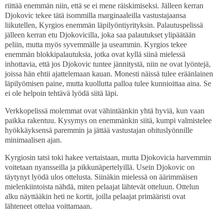
riittää enemmän niin, että se ei mene räiskimiseksi. Jälleen kerran
Djokovic tekee tätä isommilla marginaaleilla vastustajaansa
liikutellen, Kyrgios enemmän läpilyöntiyrityksin. Palautuspelissä
jälleen kerran etu Djokovicilla, joka saa palautukset ylipäätään
peliin, mutta myös syvemmälle ja useammin. Kyrgios tekee
enemmän blokkipalautuksia, jotka ovat kyllä siinä mielessä
inhottavia, että jos Djokovic tuntee jännitystä, niin ne ovat lyöntejä,
joissa hän ehtii ajattelemaan kauan. Monesti näissä tulee eräänlainen
läpilyömisen paine, mutta kuollutta palloa tulee kunnioittaa aina. Se
ei ole helpoin tehtävä lyödä siitä läpi.
Verkkopelissä molemmat ovat vähintäänkin yhtä hyviä, kun vaan
paikka rakentuu. Kysymys on enemmänkin siitä, kumpi valmistelee
hyökkäyksensä paremmin ja jättää vastustajan ohituslyönnille
minimaalisen ajan.
Kyrgiosin tatsi toki hakee vertaistaan, mutta Djokovicia harvemmin
voitetaan nyansseilla ja pikkunäpertelyillä. Usein Djokovic on
täytynyt lyödä ulos ottelusta. Siinäkin mielessä on äärimmäisen
mielenkiintoista nähdä, miten pelaajat lähtevät otteluun. Ottelun
alku näyttääkin heti ne kortit, joilla pelaajat primääristi ovat
lähteneet ottelua voittamaan.