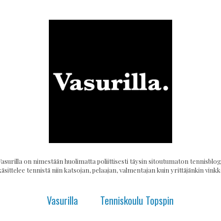
Vasurilla on nimestään huolimatta poliittisesti täysin sitoutumaton tennisblogi
käsittelee tennistä niin katsojan, pelaajan, valmentajan kuin yrittäjänkin vinkke
Vasurilla
Tenniskoulu Topspin