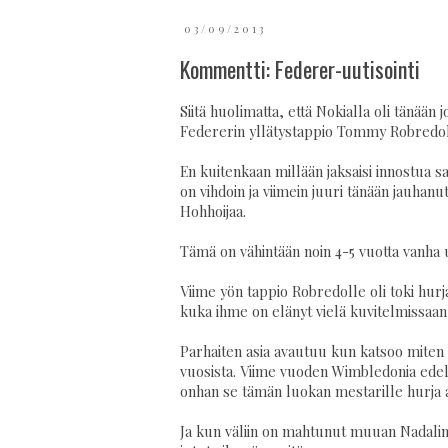
03/09/2013
Kommentti: Federer-uutisointi
Siitä huolimatta, että Nokialla oli tänään 
Federerin yllätystappio Tommy Robredol
En kuitenkaan millään jaksaisi innostua sa
on vihdoin ja viimein juuri tänään jauhanut
Hohhoijaa.
Tämä on vähintään noin 4-5 vuotta vanha 
Viime yön tappio Robredolle oli toki hurja
kuka ihme on elänyt vielä kuvitelmissaan,
Parhaiten asia avautuu kun katsoo miten 
vuosista. Viime vuoden Wimbledonia edel
onhan se tämän luokan mestarille hurja a
Ja kun väliin on mahtunut muuan Nadalin 