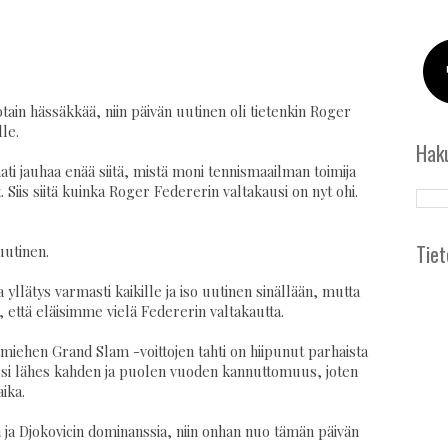
jotain hässäkkää, niin päivän uutinen oli tietenkin Roger
le.
Hak
ati jauhaa enää siitä, mistä moni tennismaailman toimija
. Siis siitä kuinka Roger Federerin valtakausi on nyt ohi.
Tiet
uutinen.
 yllätys varmasti kaikille ja iso uutinen sinällään, mutta
 että eläisimme vielä Federerin valtakautta.
miehen Grand Slam -voittojen tahti on hiipunut parhaista
si lähes kahden ja puolen vuoden kannuttomuus, joten
ika.
ja Djokovicin dominanssia, niin onhan nuo tämän päivän