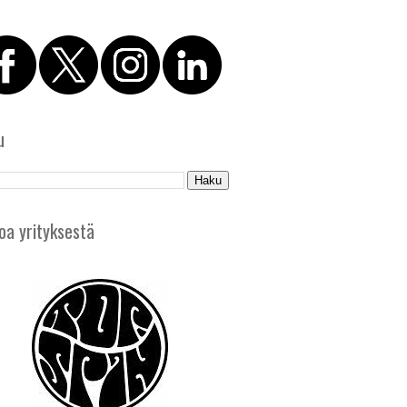
u
oa yrityksestä