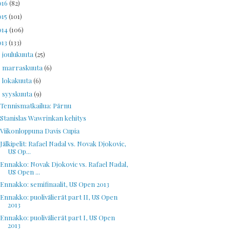
016
(82)
015
(101)
014
(106)
013
(133)
joulukuuta
(25)
►
marraskuuta
(6)
►
lokakuuta
(6)
►
syyskuuta
(9)
▼
Tennismatkailua: Pärnu
Stanislas Wawrinkan kehitys
Viikonloppuna Davis Cupia
Jälkipelit: Rafael Nadal vs. Novak Djokovic,
US Op...
Ennakko: Novak Djokovic vs. Rafael Nadal,
US Open ...
Ennakko: semifinaalit, US Open 2013
Ennakko: puolivälierät part II, US Open
2013
Ennakko: puolivälierät part I, US Open
2013