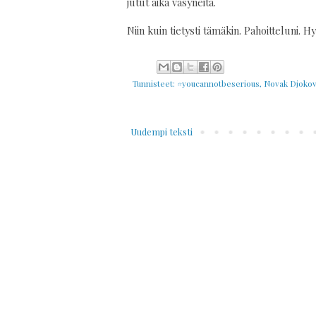
jutut aika väsyneitä.
Niin kuin tietysti tämäkin. Pahoitteluni. Hy
Tunnisteet:
#youcannotbeserious
,
Novak Djokov
Uudempi teksti