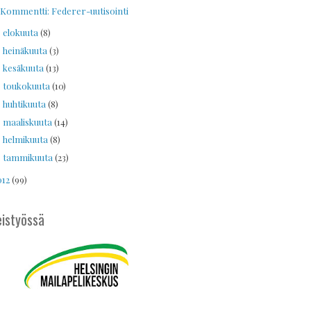
Kommentti: Federer-uutisointi
elokuuta
(8)
►
heinäkuuta
(3)
►
kesäkuuta
(13)
►
toukokuuta
(10)
►
huhtikuuta
(8)
►
maaliskuuta
(14)
►
helmikuuta
(8)
►
tammikuuta
(23)
►
012
(99)
istyössä