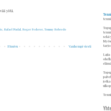
vää yötä.
Tenni
tenni
Topsp
ic
,
Rafael Nadal
,
Roger Federer
,
Tommy Robredo
tenni
sekä 
Myös 
tarjo
Etusivu
Vanhempi viesti
Lajia
ohell
elämä
Topsp
palvel
jotka
ulkop
Tennis
Yhte