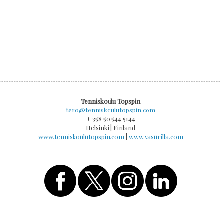
Tenniskoulu Topspin
tero@tenniskoulutopspin.com
+ 358 50 544 5144
Helsinki | Finland
www.tenniskoulutopspin.com
|
www.vasurilla.com