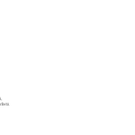
,
listä.