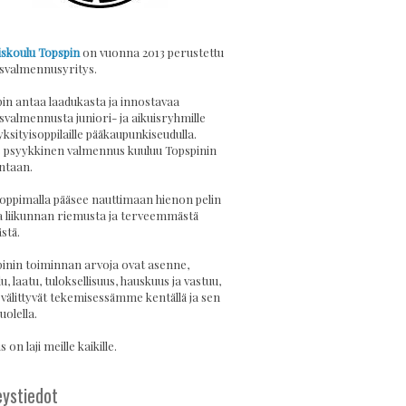
skoulu Topspin
on vuonna 2013 perustettu
svalmennusyritys.
in antaa laadukasta ja innostavaa
svalmennusta juniori- ja aikuisryhmille
yksityisoppilaille pääkaupunkiseudulla.
psyykkinen valmennus kuuluu Topspinin
ntaan.
 oppimalla pääsee nauttimaan hienon pelin
a liikunnan riemusta ja terveemmästä
stä.
inin toiminnan arvoja ovat asenne,
u, laatu, tuloksellisuus, hauskuus ja vastuu,
 välittyvät tekemisessämme kentällä ja sen
uolella.
 on laji meille kaikille.
ystiedot