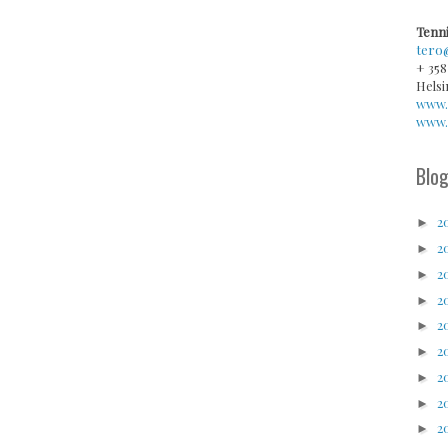
Tenni
tero
+ 358
Helsi
www.
www.v
Blog
2
►
2
►
2
►
2
►
2
►
2
►
2
►
2
►
2
►