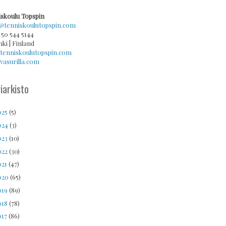
skoulu Topspin
@tenniskoulutopspin.com
 50 544 5144
nki | Finland
tenniskoulutopspin.com
asurilla.com
iarkisto
025
(5)
024
(3)
023
(10)
022
(30)
021
(47)
020
(65)
019
(89)
018
(78)
017
(86)