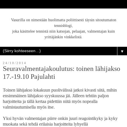
Vasurilla on nimestään huolimatta poliittisesti täysin sitoutumaton
tennisblogi,
joka käsittelee tennistä niin katsojan, pelaajan, valmentajan kuin
yrittäjänkin vinkkelistä.
▼
24/10/2014
Seuravalmentajakoulutus: toinen lähijakso
17.-19.10 Pajulahti
Toinen lähijakso lokakuun puolivälissä jatkoi kivasti siitä, mihin
ensimmäinen lähijakso syyskuussa jäi. Jälleen tehtiin paljon
harjoitteita ja tällä kertaa pidettiin niitä myös nopealla
valmistautumisella myös itse.
Yksi hyvän valmentajan piirre onkin juuri reagointikyky ja kyky
muokata sekä tehdä erilaisia harjoitteita lyhyellä