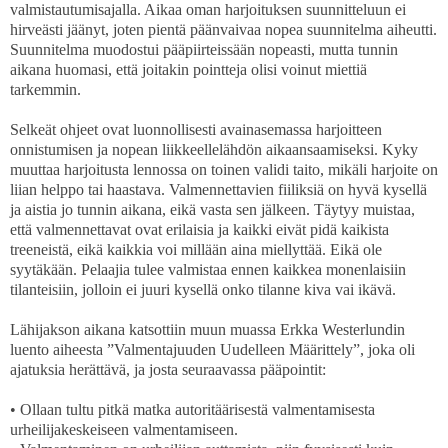
valmistautumisajalla. Aikaa oman harjoituksen suunnitteluun ei
hirveästi jäänyt, joten pientä päänvaivaa nopea suunnitelma aiheutti.
Suunnitelma muodostui pääpiirteissään nopeasti, mutta tunnin
aikana huomasi, että joitakin pointteja olisi voinut miettiä
tarkemmin.
Selkeät ohjeet ovat luonnollisesti avainasemassa harjoitteen
onnistumisen ja nopean liikkeellelähdön aikaansaamiseksi. Kyky
muuttaa harjoitusta lennossa on toinen validi taito, mikäli harjoite on
liian helppo tai haastava. Valmennettavien fiiliksiä on hyvä kysellä
ja aistia jo tunnin aikana, eikä vasta sen jälkeen. Täytyy muistaa,
että valmennettavat ovat erilaisia ja kaikki eivät pidä kaikista
treeneistä, eikä kaikkia voi millään aina miellyttää. Eikä ole
syytäkään. Pelaajia tulee valmistaa ennen kaikkea monenlaisiin
tilanteisiin, jolloin ei juuri kysellä onko tilanne kiva vai ikävä.
Lähijakson aikana katsottiin muun muassa Erkka Westerlundin
luento aiheesta ”Valmentajuuden Uudelleen Määrittely”, joka oli
ajatuksia herättävä, ja josta seuraavassa pääpointit:
•
Ollaan tultu pitkä matka autoritäärisestä valmentamisesta
urheilijakeskeiseen valmentamiseen.