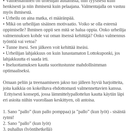
•
Valmentaminen on urheilijan auttamista, niin fyysisesti kuin
henkisesti ja niin ihmisenä kuin pelaajana. Valmentajalla on vastuu
myös ihmisestä.
•
Urheilu on aina matka, ei määränpää.
•
Mikä on urheilijan sisäinen motivaatio. Voiko se olla esteenä
oppimiselle? Ihminen oppii sen mitä se halua oppia. Onko urheilija
valmennuksen kohde vai oman itsensä kehittäjä? Onko valmennus
työntöä vai vetoa?
•
Tunne itsesi. Sen jälkeen voit kehittää itseäsi.
•
Urheilijan lahjakkuus on kuin lunastamaton Lottokuponki, jos
lahjakkuutta ei saada irti.
•
Itseluottamuksen kautta suoritustunne mahdollisimman
optimaaliseksi.
Omaan peliin ja treenaamiseen jakso tuo jälleen hyviä harjoitteita,
joita kaikkia on kokeiltava ehdottomasti valmennettavien kanssa.
Erityisesti konsepti, jossa lämmittelypallottelun kautta käytiin läpi
eri asioita niihin vuorollaan keskittyen, oli antoisa.
1.
 Sano 
”pallo” (kun pallo pomppaa) ja ”pallo” (kun lyöt) - sisäistä
rytmi!
2.
 Sano 
”pallo” (kun lyöt)
3.
puhallus (lyöntihetkellä)