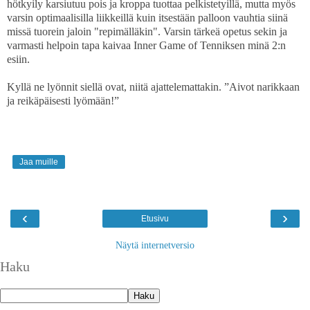
hötkyily karsiutuu pois ja kroppa tuottaa pelkistetyillä, mutta myös
varsin optimaalisilla liikkeillä kuin itsestään palloon vauhtia siinä
missä tuorein jaloin "repimälläkin". Varsin tärkeä opetus sekin ja
varmasti helpoin tapa kaivaa Inner Game of Tenniksen minä 2:n
esiin.
Kyllä ne lyönnit siellä ovat, niitä ajattelemattakin. ”Aivot narikkaan
ja reikäpäisesti lyömään!”
Jaa muille
‹
›
Etusivu
Näytä internetversio
Haku