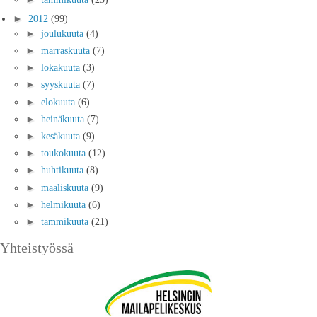
►
2012
(99)
►
joulukuuta
(4)
►
marraskuuta
(7)
►
lokakuuta
(3)
►
syyskuuta
(7)
►
elokuuta
(6)
►
heinäkuuta
(7)
►
kesäkuuta
(9)
►
toukokuuta
(12)
►
huhtikuuta
(8)
►
maaliskuuta
(9)
►
helmikuuta
(6)
►
tammikuuta
(21)
Yhteistyössä