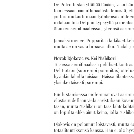
De Potro tuskin yllättää tänään, vaan hän
toimiessaan niin ultimaattista tennistä, e
joutuu mukautumaan lyöntiensä suhteen 
mitataan toki Delpon kypsyyttä ja mentaali
Slamien semifinaaleissa, yleensä äärimm
Jännäksi menee. Popparit ja kokikset kehii
mutta se on vasta lupaava alku. Nadal 3-1 
Novak Djokovic vs. Kei Nishikori
Toisessa semifinaalissa pelilliset kontras
Del Potron (suorempi pommitus) ottelussa
hyvinkin lähellä toisiaan. Näissä tilantei
yksinkertaisesti parempi.
Puolustamisessa molemmat ovat äärimmäi
elastisuudellaan vielä aavistuksen kove
tasan, mutta Nishikori on taas lähtökohtai
on lopulta ehkä ainut keino, jolla Nishiko
Djokovic on pelannut loistavasti, mutta ed
totaalitenniksensä kanssa. Hän ei ole hyv