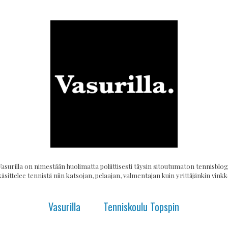
Vasurilla on nimestään huolimatta poliittisesti täysin sitoutumaton tennisblogi
käsittelee tennistä niin katsojan, pelaajan, valmentajan kuin yrittäjänkin vinkke
Vasurilla
Tenniskoulu Topspin