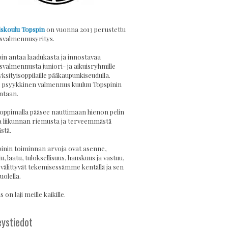
skoulu Topspin
on vuonna 2013 perustettu
svalmennusyritys.
in antaa laadukasta ja innostavaa
svalmennusta juniori- ja aikuisryhmille
yksityisoppilaille pääkaupunkiseudulla.
psyykkinen valmennus kuuluu Topspinin
ntaan.
 oppimalla pääsee nauttimaan hienon pelin
a liikunnan riemusta ja terveemmästä
stä.
inin toiminnan arvoja ovat asenne,
u, laatu, tuloksellisuus, hauskuus ja vastuu,
 välittyvät tekemisessämme kentällä ja sen
uolella.
 on laji meille kaikille.
ystiedot