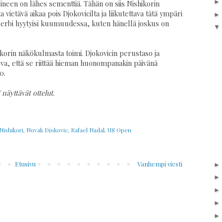
ineen on lähes sementtiä. Tähän on siis Nishikorin
a vietävä aikaa pois Djokovicilta ja liikutettava tätä ympäri
 serbi hyytyisi kuumuudessa, kuten hänellä joskus on
orin näkökulmasta toimi. Djokovicin perustaso ja
ova, että se riittää hieman huonompanakin päivänä
0.
näyttävät ottelut
.
Nishikori
,
Novak Djokovic
,
Rafael Nadal
,
US Open
Etusivu
Vanhempi viesti