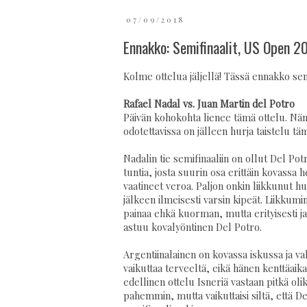
07/09/2018
Ennakko: Semifinaalit, US Open 2
Kolme ottelua jäljellä! Tässä ennakko sem
Rafael Nadal vs. Juan Martin del Potro
Päivän kohokohta lienee tämä ottelu. Nämä
odotettavissa on jälleen hurja taistelu
Nadalin tie semifinaaliin on ollut Del Pot
tuntia, josta suurin osa erittäin kovassa 
vaatineet veroa. Paljon onkin liikkunut h
jälkeen ilmeisesti varsin kipeät. Liikkumine
painaa ehkä kuorman, mutta erityisesti ja
astuu kovalyöntinen Del Potro.
Argentiinalainen on kovassa iskussa ja v
vaikuttaa terveeltä, eikä hänen kenttäaika
edellinen ottelu Isneriä vastaan pitkä oli
pahemmin, mutta vaikuttaisi siltä, että D