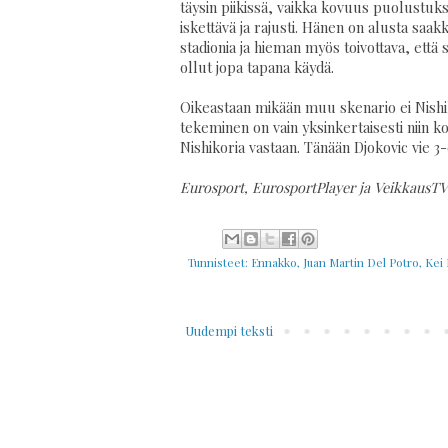
täysin piikissä, vaikka kovuus puolustuks
iskettävä ja rajusti. Hänen on alusta saakk
stadionia ja hieman myös toivottava, että
ollut jopa tapana käydä.
Oikeastaan mikään muu skenario ei Nishik
tekeminen on vain yksinkertaisesti niin k
Nishikoria vastaan. Tänään Djokovic vie 3-
Eurosport, EurosportPlayer ja VeikkausTV 
Tunnisteet:
Ennakko
,
Juan Martin Del Potro
,
Kei 
Uudempi teksti