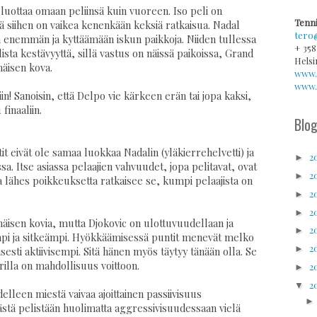
 luottaa omaan peliinsä kuin vuoreen. Iso peli on
Tenni
ttä siihen on vaikea kenenkään keksiä ratkaisua. Nadal
tero
enemmän ja kyttäämään iskun paikkoja. Niiden tullessa
+ 358
sta kestävyyttä, sillä vastus on näissä paikoissa, Grand
Helsi
äisen kova.
www.
www.v
n! Sanoisin, että Delpo vie kärkeen erän tai jopa kaksi,
finaaliin.
Blog
tit eivät ole samaa luokkaa Nadalin (yläkierrehelvetti) ja
2
►
. Itse asiassa pelaajien vahvuudet, jopa pelitavat, ovat
2
►
ssa lähes poikkeuksetta ratkaisee se, kumpi pelaajista on
2
►
2
►
sen kovia, mutta Djokovic on ulottuvuudellaan ja
2
►
mpi ja sitkeämpi. Hyökkäämisessä puntit menevät melko
2
►
sesti aktiivisempi. Sitä hänen myös täytyy tänään olla. Se
rilla on mahdollisuus voittoon.
2
►
2
▼
elleen miestä vaivaa ajoittainen passiivisuus
ästä pelistään huolimatta aggressivisuudessaan vielä