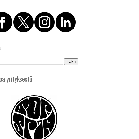
u
oa yrityksestä