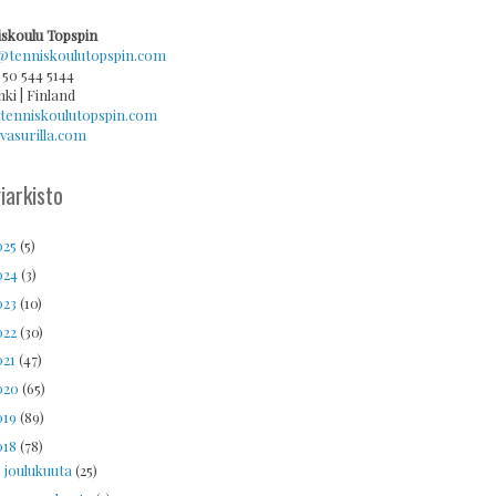
skoulu Topspin
@tenniskoulutopspin.com
 50 544 5144
nki | Finland
tenniskoulutopspin.com
asurilla.com
iarkisto
025
(5)
024
(3)
023
(10)
022
(30)
021
(47)
020
(65)
019
(89)
018
(78)
joulukuuta
(25)
►