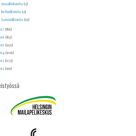
maaliskuuta
(2)
►
helmikuuta
(2)
►
tammikuuta
(11)
►
017
(86)
016
(82)
015
(101)
014
(106)
013
(133)
012
(99)
istyössä