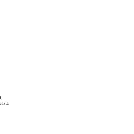
,
listä.