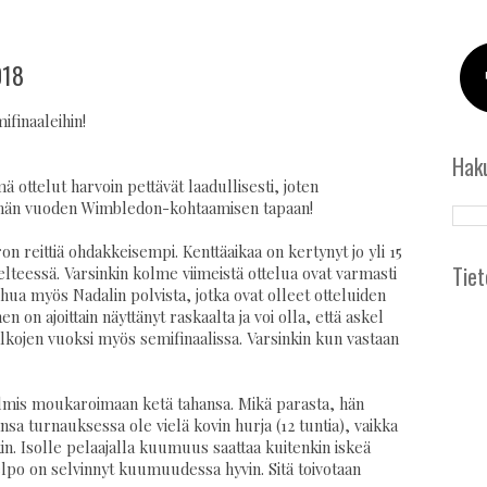
018
ifinaaleihin!
Hak
 ottelut harvoin pettävät laadullisesti, joten
 tämän vuoden Wimbledon-kohtaamisen tapaan!
ron reittiä ohdakkeisempi. Kenttäaikaa on kertynyt jo yli 15
Tiet
helteessä. Varsinkin kolme viimeistä ottelua ovat varmasti
uhua myös Nadalin polvista, jotka ovat olleet otteluiden
n on ajoittain näyttänyt raskaalta ja voi olla, että askel
lkojen vuoksi myös semifinaalissa. Varsinkin kun vastaan
almis moukaroimaan ketä tahansa. Mikä parasta, hän
nsa turnauksessa ole vielä kovin hurja (12 tuntia), vaikka
kin. Isolle pelaajalla kuumuus saattaa kuitenkin iskeä
elpo on selvinnyt kuumuudessa hyvin. Sitä toivotaan