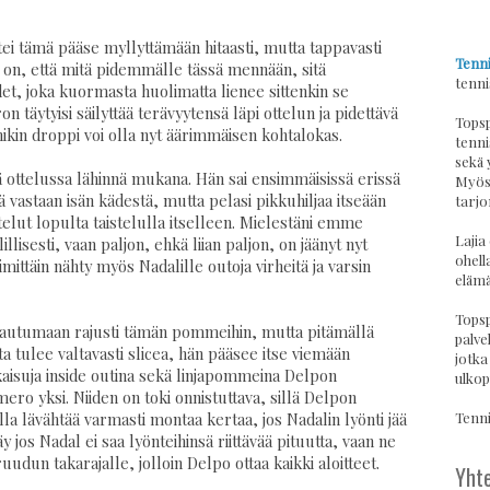
ttei tämä pääse myllyttämään hitaasti, mutta tappavasti
Tenni
ä on, että mitä pidemmälle tässä mennään, sitä
tenni
t, joka kuormasta huolimatta lienee sittenkin se
 täytyisi säilyttää terävyytensä läpi ottelun ja pidettävä
Topsp
kin droppi voi olla nyt äärimmäisen kohtalokas.
tenni
sekä 
ä ottelussa lähinnä mukana. Hän sai ensimmäisissä erissä
Myös 
vastaan isän kädestä, mutta pelasi pikkuhiljaa itseään
tarjo
telut lopulta taistelulla itselleen. Mielestäni emme
Lajia
lisesti, vaan paljon, ehkä liian paljon, on jäänyt nyt
ohell
imittäin nähty myös Nadalille outoja virheitä ja varsin
elämä
Topsp
autumaan rajusti tämän pommeihin, mutta pitämällä
palvel
ta tulee valtavasti slicea, hän pääsee itse viemään
jotka
aisuja inside outina sekä linjapommeina Delpon
ulkop
 yksi. Niiden on toki onnistuttava, sillä Delpon
Tennis
a lävähtää varmasti montaa kertaa, jos Nadalin lyönti jää
y jos Nadal ei saa lyönteihinsä riittävää pituutta, vaan ne
udun takarajalle, jolloin Delpo ottaa kaikki aloitteet.
Yhte