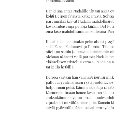
semifinaalissakin.
Hän ei saa antaa Nadalille yhtään aikaa e
kohti Delpon fyysistä katkeamista. Selvä
paremmiksi käyvät Nadalin mahdollisuude
kovakuntoisempi pelaaja tänään. Del Potron
oma taso mahdollisimman korkeana. Pieni
Nadal koittanee ainakin pelin aluksi pysy
sekä Karen Kachanovia ja Dominic Thiemiä 
otteluun sisään ja onnistui kääntämään ot
olekaan nähneet vielä parasta Nadalia pelil
eläimellisen taistelun varaan. Paljon on n
tärkeillä hetkillä.
Delpoa vastaan hän varmasti joutuu muk
pallot argentiinalaisen rystypuolella, jos
helpommin peliä. Kämmenkiertoja ja ratk
kämmenkulmaan lienee tavarmerkki numero
juoksukämmen yli 100 mailin tuntivauhdill
vajaaksi tai on vähän sinne päin. Samoin kä
jäävät pyörimään lähes paikalleen syöttöru