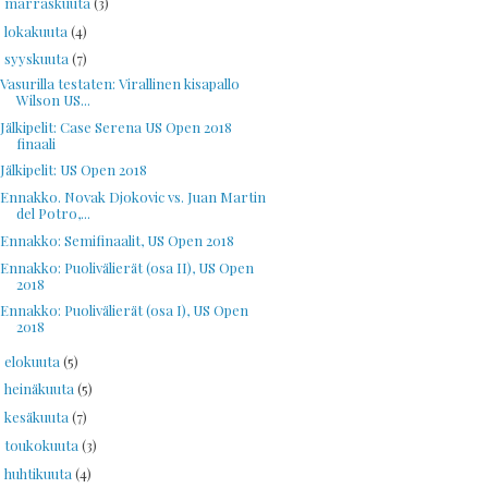
marraskuuta
(3)
►
lokakuuta
(4)
►
syyskuuta
(7)
▼
Vasurilla testaten: Virallinen kisapallo
Wilson US...
Jälkipelit: Case Serena US Open 2018
finaali
Jälkipelit: US Open 2018
Ennakko. Novak Djokovic vs. Juan Martin
del Potro,...
Ennakko: Semifinaalit, US Open 2018
Ennakko: Puolivälierät (osa II), US Open
2018
Ennakko: Puolivälierät (osa I), US Open
2018
elokuuta
(5)
►
heinäkuuta
(5)
►
kesäkuuta
(7)
►
toukokuuta
(3)
►
huhtikuuta
(4)
►