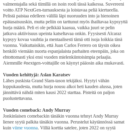
valmentajalla sekä tiimillä on isoin rooli tässä kaikessa. Suvereeni
voitto ATP NextGen-turnauksesta ja loistavaa peliä kiertueella.
Pelistä paistaa edelleen välillä läpi nuoruuden into ja hienoinen
epätasaisuuskin, mutta peliin on tarttunut myös ihailtavaa kypsyyttä
hurja määrä. Peli ei ole pelkkää kaasua, vaikka juuri se pelin
jatkuva aktiivisuus upeinta katseltavaa onkin. Fyysisesti Alcaraz
kypsyy kovaa vauhtia ja mentaalisesti tämä otti isoja loikkia tänä
vuonna. Vaikuttaisikin, että Juan Carlos Ferrero on täysin oikea
henkilö viemään nuorta espanjalaista parhaiten eteenpäin, joka on
ehtottomasti yksi ensi vuoden mielenkiintoisimpia pelaajia.
Aiemmille #nextgen-voittajille on käynyt pääosin aika mukavasti.
Vuoden kehittyjä: Aslan Karatsev
Lähes puskista Grand Slam-tason tekijäksi. Hyytyi vähän
loppukaudesta, mutta hurja nousu alkoi heti kauden alussa, joten
jännittävä nähdä miten kausi 2022 starttaa. Pisteitä on paljon
puolustettavana.
Vuoden comeback: Andy Murray
Jonkinlaisen comebackin tänäkin vuonna tehnyt Andy Murray
lienee syytä palkita tänäkin vuonna. Perustelut käytännössä samat
kuin
viime vuonna
. Villiä korttia satelee, joten 2022 on syytä