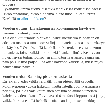
Cupissa
Sykähdyttävimpiä suomalaishetkiä tenniksessä kotiyleisön edessä.
Hieno tapahtuma, hieno tunnelma, hieno tulos. Jälleen kerran.
Keväällä
maailmanlohkoon
?
Vuoden uutuus: Linjatuomarien korvaaminen hawk-eye-
tuomarilla yleistymässä
Tätä olen kuuluttanut jo pitkään. Miksi kiertueella ylipäätään on
edelleen monessa turnauksessa linjatuomareita, joissa siis hawk-eye
on käytössä? Onneksi tällä kaudella oli kuitenkin selvästi enemmän
turnauksia, joissa kaikki tuomiot teki "haukansilmä". Kehitys on
hyvä. Täysin turhaa tuomio- tai animoitua haastamisdraamaa jää
näin pois. Kiitos paljon. Saa ottaa käyttöön kaikkialla, missä myös
haukansilmä paikalla.
Vuoden moka: Ranking-pisteiden laskenta
En jaksanut edes yrittää selvittää, miten pisteet tällä kaudella
koronavuosien vuoksi laskettiin, mutta listoilla pyöri kärkipäässä
pelaajia, joilla oli vain kourallinen otteluita pelattuna viimeisen
kahden vuoden aikana. Toivottavasti tämä farssi loppuu tässä ja nyt,
vaikka korona ei tällä hetkellä osoitakaan hiipumisen merkkejä.