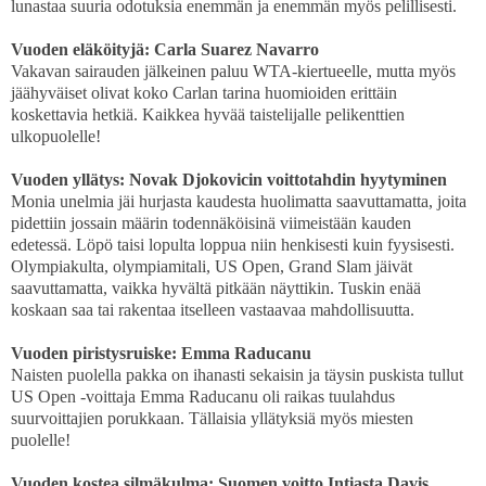
lunastaa suuria odotuksia enemmän ja enemmän myös pelillisesti.
Vuoden eläköityjä: Carla Suarez Navarro
Vakavan sairauden jälkeinen paluu WTA-kiertueelle, mutta myös
jäähyväiset olivat koko Carlan tarina huomioiden erittäin
koskettavia hetkiä. Kaikkea hyvää taistelijalle pelikenttien
ulkopuolelle!
Vuoden yllätys: Novak Djokovicin voittotahdin hyytyminen
Monia unelmia jäi hurjasta kaudesta huolimatta saavuttamatta, joita
pidettiin jossain määrin todennäköisinä viimeistään kauden
edetessä. Löpö taisi lopulta loppua niin henkisesti kuin fyysisesti.
Olympiakulta, olympiamitali, US Open, Grand Slam jäivät
saavuttamatta, vaikka hyvältä pitkään näyttikin. Tuskin enää
koskaan saa tai rakentaa itselleen vastaavaa mahdollisuutta.
Vuoden piristysruiske: Emma Raducanu
Naisten puolella pakka on ihanasti sekaisin ja täysin puskista tullut
US Open -voittaja Emma Raducanu oli raikas tuulahdus
suurvoittajien porukkaan. Tällaisia yllätyksiä myös miesten
puolelle!
Vuoden kostea silmäkulma: Suomen voitto Intiasta Davis