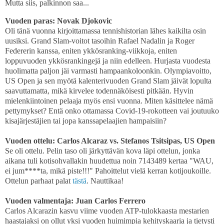
Mutta siis, palkinnon saa...
Vuoden paras: Novak Djokovic
Oli tänä vuonna kirjoittamassa tennishistorian lähes kaikilta osin
uusiksi. Grand Slam-voitot tasoihin Rafael Nadalin ja Roger
Federerin kanssa, eniten ykkösranking-viikkoja, eniten
loppuvuoden ykkösrankingejä ja niin edelleen. Hurjasta vuodesta
huolimatta paljon jäi varmasti hampaankoloonkin. Olympiavoitto,
US Open ja sen myötä kalenterivuoden Grand Slam jäivät lopulta
saavuttamatta, mikä kirvelee todennäköisesti pitkään. Hyvin
mielenkiintoinen pelaaja myös ensi vuonna. Miten käsittelee nämä
pettymykset? Entä onko ottamassa Covid-19-rokotteen vai joutuuko
kisajärjestäjien tai jopa kanssapelaajien hampaisiin?
Vuoden ottelu: Carlos Alcaraz vs. Stefanos Tsitsipas, US Open
Se oli ottelu. Pelin taso oli järkyttävän kova läpi ottelun, jonka
aikana tuli kotisohvallakin huudettua noin 7143489 kertaa "WAU,
ei jum****ta, mikä piste!!!" Pahoittelut vielä kerran kotijoukoille.
Ottelun parhaat palat
tästä
. Nauttikaa!
Vuoden valmentaja: Juan Carlos Ferrero
Carlos Alcarazin kasvu viime vuoden ATP-tulokkaasta mestarien
haastajaksi on ollut yksi vuoden huimimpia kehityskaaria ja tietysti