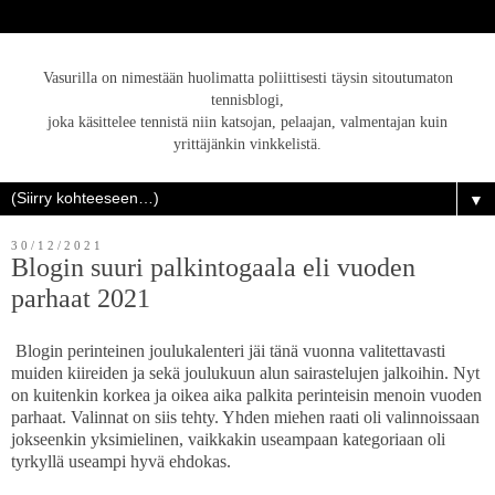
Vasurilla on nimestään huolimatta poliittisesti täysin sitoutumaton
tennisblogi,
joka käsittelee tennistä niin katsojan, pelaajan, valmentajan kuin
yrittäjänkin vinkkelistä.
▼
30/12/2021
Blogin suuri palkintogaala eli vuoden
parhaat 2021
Blogin perinteinen joulukalenteri jäi tänä vuonna valitettavasti
muiden kiireiden ja sekä joulukuun alun sairastelujen jalkoihin. Nyt
on kuitenkin korkea ja oikea aika palkita perinteisin menoin vuoden
parhaat. Valinnat on siis tehty. Yhden miehen raati oli valinnoissaan
jokseenkin yksimielinen, vaikkakin useampaan kategoriaan oli
tyrkyllä useampi hyvä ehdokas.