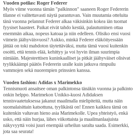
Vuoden potilas: Roger Federer
Myös viime vuonna tämän "palkinnon" saaneen Roger Federerin
tilanne ei valitettavasti näytä parantuvan. Vain muutamia otteluita
tänä vuonna pelannut Federer alkaa väkisinkin kokea iän tuomat
fyysiset haasteet. Paikat eivät tahdo kestää, palautuminen ottaa
enemmän aikaa, nopeus katoaa ja niin edelleen. Olisiko ensi vuosi
viimein jäähyväisvuosi? Aukko, minkä Federer eläköityessään
jättää on toki mahdoton täytettäväksi, mutta tämä vuosi kuitenkin
osoitti, että tennis elää, kehittyy ja voi hyvin ilman suurimpia
nimiään. Majesteettisen kuninkaalliset ja pitkät jäähyväiset olisivat
tyylikkäämpi päätös Federerin uralle kuin jatkuva rimpuilu
vammojen sekä nuorempien prinssien kanssa.
Vuoden fashion: Adidas x Marimekko
Tennismuoti ansaitsee oman palkintonsa tänäkin vuonna ja palkinto
onkin helppo. Marimekon Unikko-kuosi Adidaksen
tennisvaatetuksessa jakanut maailmalla mielipiteitä, mutta näin
suomalaisittain katsottuna, tyylikästä on! Ennen kaikkea tämä on
kuitenkin valtavan hieno asia Marimekolle. Upea yhteistyö, enkä
usko, että näin hurjaa, lähes viikottaista ja maailmanlaajuista
näkyvyyttä voisi juuri enempää urheilun saralta saada. Esimerkki,
jota saa seurata!