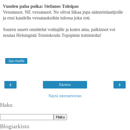
Vuoden paha poika: Stefanos Tsitsipas
Vessatauot. NE vessatauot. Ne olivat liikaa jopa säännönlaatijoille
ja ensi kaudella vessataukoihin tulossa joku roti.
Suuren suuret onnittelut voittajille ja kuten aina, palkinnot voi
noutaa Helsingistä Tenniskoulu Topspinin toimistolta!
Jaa muille
‹
›
Etusivu
Näytä internetversio
Haku
Blogiarkisto