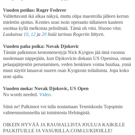
Vuoden potilas: Roger Federer
Valitettavasti ikä alkaa näkyä, mutta olipa maestrolla jälleen kerran
mieletön ajoitus. Kenties uran isoin operaatio tällaiseen kauteen
osoittaa kyllä melkoista pelisilmää. Tämä oli vitsi. Huono vitsi.
Luukuissa
10
,
12
ja
20
lisää tarinaa Rogeriin liittyen.
Vuoden paha poika: Novak Djokovic
Tämän palkinnon kestomenestyjä Nick Kyrgios jää tänä vuonna
nuolemaan näppejään, kun Djokovicin diskaus US Openissa, oman
pelaajajärjestön perustaminen, veden henkinen voima huuhaa, ynnä
muut näytöt lanaavat suuren osan Kyrgiosin toilailuista. Jopa koko
uran ajalta.
Vuoden moka: Novak Djokovic, US Open
No words needed.
Video
.
Siinä ne! Palkinnot voi tulla noutamaan Tenniskoulu Topspinin
valmennustunneilta tai toimistosta Helsingistä.
OIKEIN HYVÄÄ JA RAUHALLISTA JOULUA KAIKILLE
PALKITUILLE JA VASURILLA.COM-LUKIJOILLE!