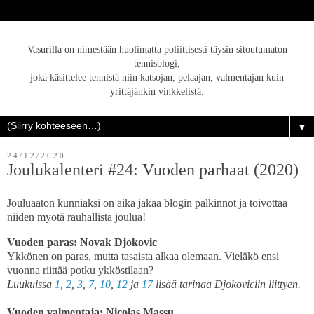
Vasurilla on nimestään huolimatta poliittisesti täysin sitoutumaton
tennisblogi,
joka käsittelee tennistä niin katsojan, pelaajan, valmentajan kuin
yrittäjänkin vinkkelistä.
▼
24/12/2020
Joulukalenteri #24: Vuoden parhaat (2020)
Jouluaaton kunniaksi on aika jakaa blogin palkinnot ja toivottaa
niiden myötä rauhallista joulua!
Vuoden paras: Novak Djokovic
Ykkönen on paras, mutta tasaista alkaa olemaan. Vieläkö ensi
vuonna riittää potku ykköstilaan?
Luukuissa
1
,
2
,
3
,
7
,
10
,
12
ja
17
lisää tarinaa Djokoviciin liittyen.
Vuoden valmentaja: Nicolas Massu