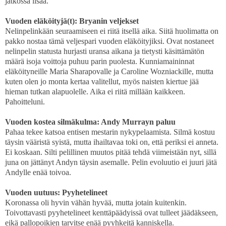
jatkossa lisää.
Vuoden eläköityjä(t): Bryanin veljekset
Nelinpelinkään seuraamiseen ei riitä itsellä aika. Siitä huolimatta on
pakko nostaa tämä veljespari vuoden eläköityjiksi. Ovat nostaneet
nelinpelin statusta hurjasti uransa aikana ja tietysti käsittämätön
määrä isoja voittoja puhuu parin puolesta. Kunniamaininnat
eläköityneille Maria Sharapovalle ja Caroline Wozniackille, mutta
kuten olen jo monta kertaa valitellut, myös naisten kiertue jää
hieman tutkan alapuolelle. Aika ei riitä millään kaikkeen.
Pahoitteluni.
Vuoden kostea silmäkulma: Andy Murrayn paluu
Pahaa tekee katsoa entisen mestarin nykypelaamista. Silmä kostuu
täysin vääristä syistä, mutta ihailtavaa toki on, että periksi ei anneta.
Ei koskaan. Silti pelillinen muutos pitää tehdä viimeistään nyt, sillä
juna on jättänyt Andyn täysin asemalle. Pelin evoluutio ei juuri jätä
Andylle enää toivoa.
Vuoden uutuus: Pyyhetelineet
Koronassa oli hyvin vähän hyvää, mutta jotain kuitenkin.
Toivottavasti pyyhetelineet kenttäpäädyissä ovat tulleet jäädäkseen,
eikä pallopoikien tarvitse enää pyyhkeitä kanniskella.