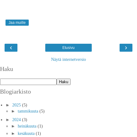
Jaa muille
‹
›
Etusivu
Näytä internetversio
Haku
Blogiarkisto
►
2025
(5)
►
tammikuuta
(5)
►
2024
(3)
►
heinäkuuta
(1)
►
kesäkuuta
(1)