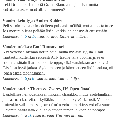
Teki Dominic Thiemistä Grand Slam-voittajan. Iso, mutta
ratkaiseva askel matkalla suuruuteen?
Vuoden kehittyjä: Andrei Rublev
Peli suurimmalta osin edelleen puhdasta mättöä, mutta tulosta tulee.
Jos monipuolistaa peliään lisää, kärkisijat lähestyvät entisestään.
Luukuissa
4
,
5
ja
10
lisää tarinaa Rubleviin liittyen.
Vuoden tulokas: Emil Ruusuvuori
Nyt vedetään hieman kotiin päin, mutta hyvästä syystä. Emil
murtautui kuitenkin selkeästi ATP-tasolle tänä vuonna ja se ei
suomalaisittain ihan helpoin temppu, eikä varsinkaan arkipäivää.
Tästä on hyvä jatkaa. Syöttämiseen ja kämmeneen lisää potkua, niin
johan alkaa tapahtumaan.
Luukuissa
4
,
6
ja
8
lisää tarinaa Emiliin liittyen.
Vuoden ottelu: Thiem vs. Zverev, US Open finaali
Laadullisesti ei todellakaan mikään klassikko, mutta asetelmaltaan
ja draaman kaareltaan kylläkin. Paineet näkyivät karusti. Valta on
kuitenkin vaihtumassa, joten tämän voiton merkitys voi olla suuri.
Thiemin osalta kaikki tulee olemaan tämän jälkeen helpompaa.
Luukuissa
4
ja
10
lisää tarinaa Thiemiin liittyen.