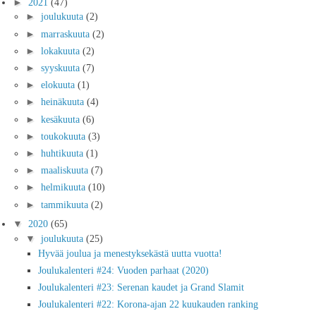
►
2021
(47)
►
joulukuuta
(2)
►
marraskuuta
(2)
►
lokakuuta
(2)
►
syyskuuta
(7)
►
elokuuta
(1)
►
heinäkuuta
(4)
►
kesäkuuta
(6)
►
toukokuuta
(3)
►
huhtikuuta
(1)
►
maaliskuuta
(7)
►
helmikuuta
(10)
►
tammikuuta
(2)
▼
2020
(65)
▼
joulukuuta
(25)
Hyvää joulua ja menestyksekästä uutta vuotta!
Joulukalenteri #24: Vuoden parhaat (2020)
Joulukalenteri #23: Serenan kaudet ja Grand Slamit
Joulukalenteri #22: Korona-ajan 22 kuukauden ranking