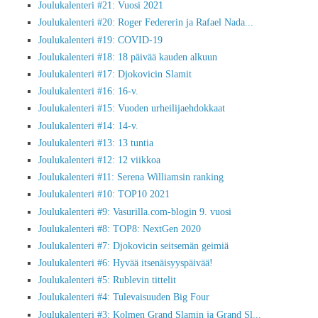
Joulukalenteri #21: Vuosi 2021
Joulukalenteri #20: Roger Federerin ja Rafael Nada...
Joulukalenteri #19: COVID-19
Joulukalenteri #18: 18 päivää kauden alkuun
Joulukalenteri #17: Djokovicin Slamit
Joulukalenteri #16: 16-v.
Joulukalenteri #15: Vuoden urheilijaehdokkaat
Joulukalenteri #14: 14-v.
Joulukalenteri #13: 13 tuntia
Joulukalenteri #12: 12 viikkoa
Joulukalenteri #11: Serena Williamsin ranking
Joulukalenteri #10: TOP10 2021
Joulukalenteri #9: Vasurilla.com-blogin 9. vuosi
Joulukalenteri #8: TOP8: NextGen 2020
Joulukalenteri #7: Djokovicin seitsemän geimiä
Joulukalenteri #6: Hyvää itsenäisyyspäivää!
Joulukalenteri #5: Rublevin tittelit
Joulukalenteri #4: Tulevaisuuden Big Four
Joulukalenteri #3: Kolmen Grand Slamin ja Grand Sl...