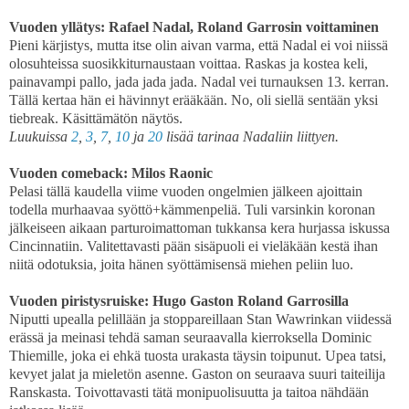
Vuoden yllätys: Rafael Nadal, Roland Garrosin voittaminen
Pieni kärjistys, mutta itse olin aivan varma, että Nadal ei voi niissä
olosuhteissa suosikkiturnaustaan voittaa. Raskas ja kostea keli,
painavampi pallo, jada jada jada. Nadal vei turnauksen 13. kerran.
Tällä kertaa hän ei hävinnyt erääkään. No, oli siellä sentään yksi
tiebreak. Käsittämätön näytös.
Luukuissa
2
,
3
,
7
,
10
ja
20
lisää tarinaa Nadaliin liittyen.
Vuoden comeback: Milos Raonic
Pelasi tällä kaudella viime vuoden ongelmien jälkeen ajoittain
todella murhaavaa syöttö+kämmenpeliä. Tuli varsinkin koronan
jälkeiseen aikaan parturoimattoman tukkansa kera hurjassa iskussa
Cincinnatiin. Valitettavasti pään sisäpuoli ei vieläkään kestä ihan
niitä odotuksia, joita hänen syöttämisensä miehen peliin luo.
Vuoden piristysruiske: Hugo Gaston Roland Garrosilla
Niputti upealla pelillään ja stoppareillaan Stan Wawrinkan viidessä
erässä ja meinasi tehdä saman seuraavalla kierroksella Dominic
Thiemille, joka ei ehkä tuosta urakasta täysin toipunut. Upea tatsi,
kevyet jalat ja mieletön asenne. Gaston on seuraava suuri taiteilija
Ranskasta. Toivottavasti tätä monipuolisuutta ja taitoa nähdään