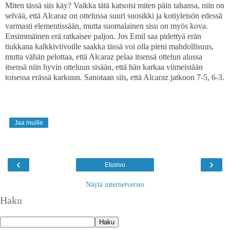
Miten tässä siis käy? Vaikka tätä katsoisi miten päin tahansa, niin on
selvää, että Alcaraz on ottelussa suuri suosikki ja kotiyleisön edessä
varmasti elementissään, mutta suomalainen sisu on myös kova.
Ensimmäinen erä ratkaisee paljon. Jos Emil saa pidettyä erän
tiukkana kalkkiviivoille saakka tässä voi olla pieni mahdollisuus,
mutta vähän pelottaa, että Alcaraz pelaa itsensä ottelun alussa
itsensä niin hyvin otteluun sisään, että hän karkaa viimeistään
toisessa erässä karkuun. Sanotaan siis, että Alcaraz jatkoon 7-5, 6-3.
Jaa muille
‹
›
Etusivu
Näytä internetversio
Haku