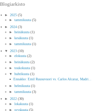
Blogiarkisto
►
2025
(5)
►
tammikuuta
(5)
►
2024
(3)
►
heinäkuuta
(1)
►
kesäkuuta
(1)
►
tammikuuta
(1)
▼
2023
(10)
►
elokuuta
(2)
►
heinäkuuta
(2)
►
toukokuuta
(1)
▼
huhtikuuta
(1)
Ennakko: Emil Ruusuvuori vs. Carlos Alcaraz, Madri...
►
helmikuuta
(1)
►
tammikuuta
(3)
►
2022
(30)
►
lokakuuta
(1)
►
syyskuuta
(5)