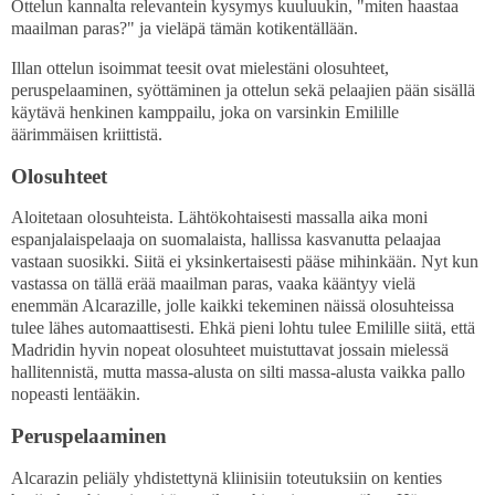
Ottelun kannalta relevantein kysymys kuuluukin, "miten haastaa
maailman paras?" ja vieläpä tämän kotikentällään.
Illan ottelun isoimmat teesit ovat mielestäni olosuhteet,
peruspelaaminen, syöttäminen ja ottelun sekä pelaajien pään sisällä
käytävä henkinen kamppailu, joka on varsinkin Emilille
äärimmäisen kriittistä.
Olosuhteet
Aloitetaan olosuhteista. Lähtökohtaisesti massalla aika moni
espanjalaispelaaja on suomalaista, hallissa kasvanutta pelaajaa
vastaan suosikki. Siitä ei yksinkertaisesti pääse mihinkään. Nyt kun
vastassa on tällä erää maailman paras, vaaka kääntyy vielä
enemmän Alcarazille, jolle kaikki tekeminen näissä olosuhteissa
tulee lähes automaattisesti. Ehkä pieni lohtu tulee Emilille siitä, että
Madridin hyvin nopeat olosuhteet muistuttavat jossain mielessä
hallitennistä, mutta massa-alusta on silti massa-alusta vaikka pallo
nopeasti lentääkin.
Peruspelaaminen
Alcarazin peliäly yhdistettynä kliinisiin toteutuksiin on kenties