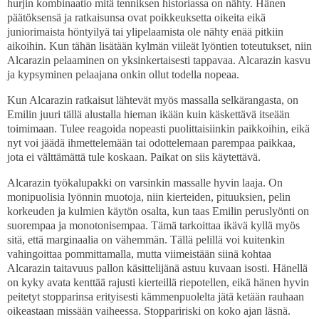
hurjin kombinaatio mitä tenniksen historiassa on nähty. Hänen
päätöksensä ja ratkaisunsa ovat poikkeuksetta oikeita eikä
juniorimaista höntyilyä tai ylipelaamista ole nähty enää pitkiin
aikoihin. Kun tähän lisätään kylmän viileät lyöntien toteutukset, niin
Alcarazin pelaaminen on yksinkertaisesti tappavaa. Alcarazin kasvu
ja kypsyminen pelaajana onkin ollut todella nopeaa.
Kun Alcarazin ratkaisut lähtevät myös massalla selkärangasta, on
Emilin juuri tällä alustalla hieman ikään kuin käskettävä itseään
toimimaan. Tulee reagoida nopeasti puolittaisiinkin paikkoihin, eikä
nyt voi jäädä ihmettelemään tai odottelemaan parempaa paikkaa,
jota ei välttämättä tule koskaan. Paikat on siis käytettävä.
Alcarazin työkalupakki on varsinkin massalle hyvin laaja. On
monipuolisia lyönnin muotoja, niin kierteiden, pituuksien, pelin
korkeuden ja kulmien käytön osalta, kun taas Emilin peruslyönti on
suorempaa ja monotonisempaa. Tämä tarkoittaa ikävä kyllä myös
sitä, että marginaalia on vähemmän. Tällä pelillä voi kuitenkin
vahingoittaa pommittamalla, mutta viimeistään siinä kohtaa
Alcarazin taitavuus pallon käsittelijänä astuu kuvaan isosti. Hänellä
on kyky avata kenttää rajusti kierteillä riepotellen, eikä hänen hyvin
peitetyt stopparinsa erityisesti kämmenpuolelta jätä ketään rauhaan
oikeastaan missään vaiheessa. Stoppaririski on koko ajan läsnä.