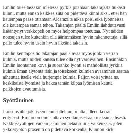
Emilin tulee tässäkin mielessä pyrkiä pitämään takarajasta tiukasti
kiinni, mutta ennen kaikkea siitä on pidettävä kiinni siksi, ettei hän
kauempaa pääse ottamaan Alcarazilta aikaa pois, eikä lyönneissä
ole kauempaa samaa tehoa. Takarajan päältä Emilin ilahduttavasti
lisääntynyt verkkopeli on myös helpompaa toteuttaa. Nyt näiden
nousujen tulee kuitenkin olla äärimmäisen hyvin rakennettuja, sillä
pallo tulee hyvin usein hyvin ilkeänä takaisin.
Emilin kenttäpositio takarajan päällä avaa myös jonkin verran
kulmia, mutta niiden kanssa tulee olla nyt varoivainen. Ensinnäkin
Emilin luontainen kova ja suorahko lyönti ei mahdollista jyrkkiä
kulmia ilman älytöntä riski ja toisekseen kulmien avaaminen saattaa
aiheuttaa itselle vielä hurjempia kulmia. Paljon voisi yrittää ns.
keskikaista lyömistä ja hakea tämän kilpaa lyömisen kautta
paikkojen avautumisia.
Syöttäminen
Ikuisuusaihe jokaiseen tennisotteluun, mutta jälleen kerran
erityisesti Emilin on onnistuttava syöttämisessään maksimaalisesti.
Kakkossyöttöjen varaan jääminen tietää suuria vaikeuksia, joten
ykkössyötön prosentti on pidettävä korkealla. Kunnon kick-