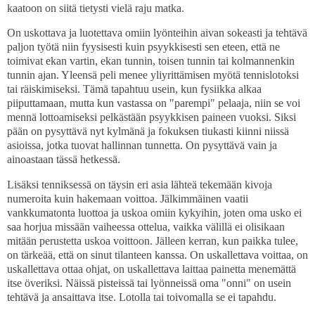
kaatoon on siitä tietysti vielä raju matka.
On uskottava ja luotettava omiin lyönteihin aivan sokeasti ja tehtävä
paljon työtä niin fyysisesti kuin psyykkisesti sen eteen, että ne
toimivat ekan vartin, ekan tunnin, toisen tunnin tai kolmannenkin
tunnin ajan. Yleensä peli menee yliyrittämisen myötä tennislotoksi
tai räiskimiseksi. Tämä tapahtuu usein, kun fysiikka alkaa
piiputtamaan, mutta kun vastassa on "parempi" pelaaja, niin se voi
mennä lottoamiseksi pelkästään psyykkisen paineen vuoksi. Siksi
pään on pysyttävä nyt kylmänä ja fokuksen tiukasti kiinni niissä
asioissa, jotka tuovat hallinnan tunnetta. On pysyttävä vain ja
ainoastaan tässä hetkessä.
Lisäksi tenniksessä on täysin eri asia lähteä tekemään kivoja
numeroita kuin hakemaan voittoa. Jälkimmäinen vaatii
vankkumatonta luottoa ja uskoa omiin kykyihin, joten oma usko ei
saa horjua missään vaiheessa ottelua, vaikka välillä ei olisikaan
mitään perustetta uskoa voittoon. Jälleen kerran, kun paikka tulee,
on tärkeää, että on sinut tilanteen kanssa. On uskallettava voittaa, on
uskallettava ottaa ohjat, on uskallettava laittaa painetta menemättä
itse överiksi. Näissä pisteissä tai lyönneissä oma "onni" on usein
tehtävä ja ansaittava itse. Lotolla tai toivomalla se ei tapahdu.