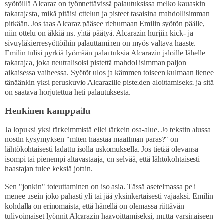
syötöillä Alcaraz on työnnettävissä palautuksissa melko kauaskin
takarajasta, mikä pitäisi ottelun ja pisteet tasaisina mahdollisimman
pitkään. Jos taas Alcaraz pääsee riehumaan Emilin syötön päälle,
niin ottelu on äkkiä ns. yhtä päätyä. Alcarazin hurjiin kick- ja
sivuyläkierresyöttöihin palauttaminen on myös valtava haaste.
Emilin tulisi pyrkiä lyömään palautuksia Alcarazin jaloille lähelle
takarajaa, joka neutralisoisi pistettä mahdollisimman paljon
aikaisessa vaiheessa. Syötöt ulos ja kämmen toiseen kulmaan lienee
tänäänkin yksi peruskuvio Alcarazille pisteiden aloittamiseksi ja sitä
on saatava horjutettua heti palautuksesta.
Henkinen kamppailu
Ja lopuksi yksi tärkeimmistä ellei tärkein osa-alue. Jo tekstin alussa
nostin kysymyksen "miten haastaa maailman paras?" on
lähtökohtaisesti ladattu isolla uskomuksella. Jos tietää olevansa
isompi tai pienempi altavastaaja, on selvää, että lähtökohtaisesti
haastajan tulee keksiä jotain.
Sen "jonkin" toteuttaminen on iso asia. Tässä asetelmassa peli
menee usein joko pahasti yli tai jää yksinkertaisesti vajaaksi. Emilin
kohdalla on erinomaista, että hänellä on olemassa riittävän
tulivoimaiset lyönnit Alcarazin haavoittamiseksi, mutta varsinaiseen