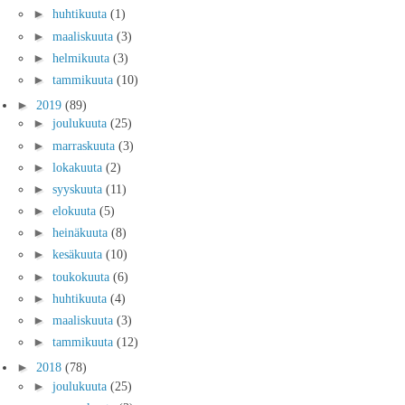
►
huhtikuuta
(1)
►
maaliskuuta
(3)
►
helmikuuta
(3)
►
tammikuuta
(10)
►
2019
(89)
►
joulukuuta
(25)
►
marraskuuta
(3)
►
lokakuuta
(2)
►
syyskuuta
(11)
►
elokuuta
(5)
►
heinäkuuta
(8)
►
kesäkuuta
(10)
►
toukokuuta
(6)
►
huhtikuuta
(4)
►
maaliskuuta
(3)
►
tammikuuta
(12)
►
2018
(78)
►
joulukuuta
(25)