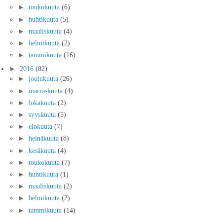
►
toukokuuta
(6)
►
huhtikuuta
(5)
►
maaliskuuta
(4)
►
helmikuuta
(2)
►
tammikuuta
(16)
►
2016
(82)
►
joulukuuta
(26)
►
marraskuuta
(4)
►
lokakuuta
(2)
►
syyskuuta
(5)
►
elokuuta
(7)
►
heinäkuuta
(8)
►
kesäkuuta
(4)
►
toukokuuta
(7)
►
huhtikuuta
(1)
►
maaliskuuta
(2)
►
helmikuuta
(2)
►
tammikuuta
(14)