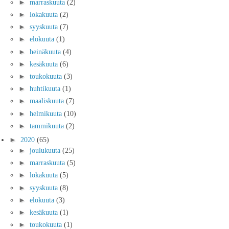
►
marraskuuta
(2)
►
lokakuuta
(2)
►
syyskuuta
(7)
►
elokuuta
(1)
►
heinäkuuta
(4)
►
kesäkuuta
(6)
►
toukokuuta
(3)
►
huhtikuuta
(1)
►
maaliskuuta
(7)
►
helmikuuta
(10)
►
tammikuuta
(2)
►
2020
(65)
►
joulukuuta
(25)
►
marraskuuta
(5)
►
lokakuuta
(5)
►
syyskuuta
(8)
►
elokuuta
(3)
►
kesäkuuta
(1)
►
toukokuuta
(1)