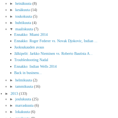
►
heinäkuuta
(8)
►
kesäkuuta
(14)
►
toukokuuta
(5)
►
huhtikuuta
(4)
▼
maaliskuuta
(7)
Ennakko: Miami 2014
Ennakko: Roger Federer vs. Novak Djokovic, Indian ...
Juoksukauden avaus
Jälkipelit: Jarkko Nieminen vs. Roberto Bautista A...
Troubleshooting Nadal
Ennakko: Indian Wells 2014
Back in business...
►
helmikuuta
(2)
►
tammikuuta
(16)
►
2013
(133)
►
joulukuuta
(25)
►
marraskuuta
(6)
►
lokakuuta
(6)