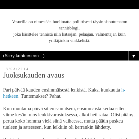
Vasurilla on nimestään huolimatta poliittisesti täysin sitoutumaton
tennisblogi,
joka käsittelee tennistä niin katsojan, pelaajan, valmentajan kuin
yrittäjänkin vinkkelistä.
▼
13/03/2014
Juoksukauden avaus
Pari päivää kauden ensimmäisestä lenkistä. Kaksi kuukautta
h-
hetkeen
. Tuntemukset? Pahat.
Kun muutama päivä sitten sain itseni, ensimmäistä kertaa sitten
viime kesän, ulos lenkkivarustuksessa, alkoi heti sataa. Olisi pitänyt
perua koko homma vielä siinä vaiheessa, mutta päätin puskea
tuuleen ja sateeseen, kun leikkiin oli kerrankin lähdetty.