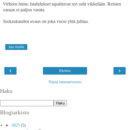
Virheen hinta: Istahdukset tapahtuvat nyt suht vikkelään. Reisien
varaan ei paljon varata.
Juoksukauden avaus on joka vuosi yhtä juhlaa.
Jaa muille
‹
›
Etusivu
Näytä internetversio
Haku
Blogiarkisto
►
2025
(5)