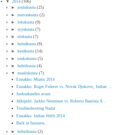
▼
2014
(106)
►
joulukuuta
(25)
►
marraskuuta
(2)
►
lokakuuta
(9)
►
syyskuuta
(7)
►
elokuuta
(7)
►
heinäkuuta
(8)
►
kesäkuuta
(14)
►
toukokuuta
(5)
►
huhtikuuta
(4)
▼
maaliskuuta
(7)
Ennakko: Miami 2014
Ennakko: Roger Federer vs. Novak Djokovic, Indian ...
Juoksukauden avaus
Jälkipelit: Jarkko Nieminen vs. Roberto Bautista A...
Troubleshooting Nadal
Ennakko: Indian Wells 2014
Back in business...
►
helmikuuta
(2)