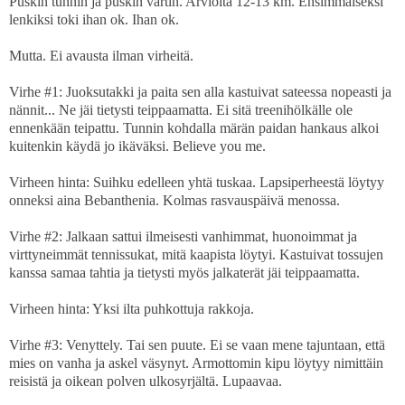
Puskin tunnin ja puskin vartin. Arviolta 12-13 km. Ensimmäiseksi
lenkiksi toki ihan ok. Ihan ok.
Mutta. Ei avausta ilman virheitä.
Virhe #1: Juoksutakki ja paita sen alla kastuivat sateessa nopeasti ja
nännit... Ne jäi tietysti teippaamatta. Ei sitä treenihölkälle ole
ennenkään teipattu. Tunnin kohdalla märän paidan hankaus alkoi
kuitenkin käydä jo ikäväksi. Believe you me.
Virheen hinta: Suihku edelleen yhtä tuskaa. Lapsiperheestä löytyy
onneksi aina Bebanthenia. Kolmas rasvauspäivä menossa.
Virhe #2: Jalkaan sattui ilmeisesti vanhimmat, huonoimmat ja
virttyneimmät tennissukat, mitä kaapista löytyi. Kastuivat tossujen
kanssa samaa tahtia ja tietysti myös jalkaterät jäi teippaamatta.
Virheen hinta: Yksi ilta puhkottuja rakkoja.
Virhe #3: Venyttely. Tai sen puute. Ei se vaan mene tajuntaan, että
mies on vanha ja askel väsynyt. Armottomin kipu löytyy nimittäin
reisistä ja oikean polven ulkosyrjältä. Lupaavaa.