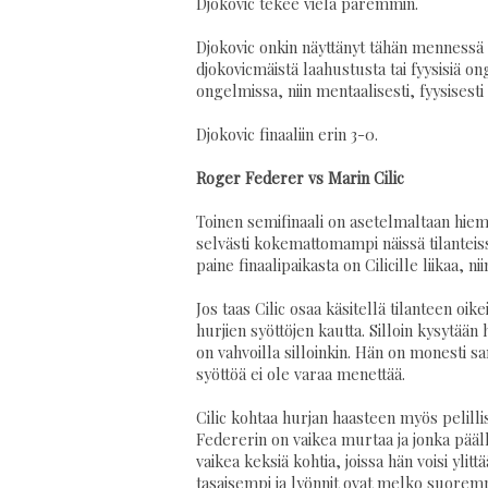
Djokovic tekee vielä paremmin.
Djokovic onkin näyttänyt tähän mennessä to
djokovicmäistä laahustusta tai fyysisiä on
ongelmissa, niin mentaalisesti, fyysisesti 
Djokovic finaaliin erin 3-0.
Roger Federer vs Marin Cilic
Toinen semifinaali on asetelmaltaan hie
selvästi kokemattomampi näissä tilanteis
paine finaalipaikasta on Cilicille liikaa, n
Jos taas Cilic osaa käsitellä tilanteen oi
hurjien syöttöjen kautta. Silloin kysytään 
on vahvoilla silloinkin. Hän on monesti sa
syöttöä ei ole varaa menettää.
Cilic kohtaa hurjan haasteen myös pelilli
Federerin on vaikea murtaa ja jonka pääl
vaikea keksiä kohtia, joissa hän voisi yli
tasaisempi ja lyönnit ovat melko suoremp