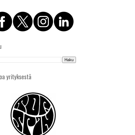
u
oa yrityksestä