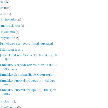
016
(82)
015
(101)
014
(106)
joulukuuta
(25)
►
marraskuuta
(2)
►
lokakuuta
(9)
►
syyskuuta
(7)
▼
Projekti40 etenee, vammat kiusaavat
Selänteen teesit
Jälkipelit: Marin Cilic vs. Kei Nishikori, US
Open...
Ennakko: Kei Nishikori vs. Marin Cilic, US
Open 20...
Ennakko: Semifinaalit, US Open 2014
Ennakko: Puolivälierät (part II), US Open
2014
Ennakko: Puolivälierät (part I), US Open
2014
elokuuta
(7)
►
heinäkuuta
(8)
►