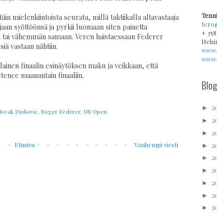
Tenni
n mielenkiintoista seurata, millä taktiikalla altavastaaja
tero
jaan syöttöönsä ja pyrkii luomaan siten painetta
+ 358
n tai vähemmän samaan. Veren haistaessaan Federer
Helsi
ä vastaan nähtiin.
www.
www.v
lainen finaalin esinäytöksen maku ja veikkaan, että
enee maanantain finaaliin.
Blog
2
►
ovak Djokovic
,
Roger Federer
,
US Open
2
►
2
►
Etusivu
Vanhempi viesti
2
►
2
►
2
►
2
►
2
►
2
►