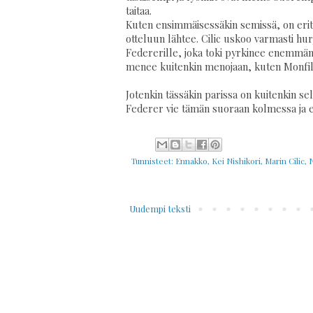
taitaa.
Kuten ensimmäisessäkin semissä, on erittäi
otteluun lähtee. Cilic uskoo varmasti hur
Federerille, joka toki pyrkinee enemmä
menee kuitenkin menojaan, kuten Monfilsi
Jotenkin tässäkin parissa on kuitenkin sel
Federer vie tämän suoraan kolmessa ja et
Tunnisteet:
Ennakko
,
Kei Nishikori
,
Marin Cilic
,
N
Uudempi teksti