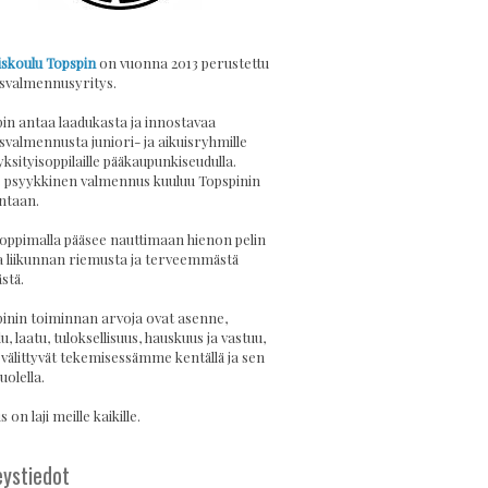
skoulu Topspin
on vuonna 2013 perustettu
svalmennusyritys.
in antaa laadukasta ja innostavaa
svalmennusta juniori- ja aikuisryhmille
yksityisoppilaille pääkaupunkiseudulla.
psyykkinen valmennus kuuluu Topspinin
ntaan.
 oppimalla pääsee nauttimaan hienon pelin
a liikunnan riemusta ja terveemmästä
stä.
inin toiminnan arvoja ovat asenne,
u, laatu, tuloksellisuus, hauskuus ja vastuu,
 välittyvät tekemisessämme kentällä ja sen
uolella.
 on laji meille kaikille.
ystiedot