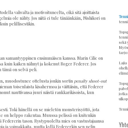
della vahvalta ja motivoituneelta, eikä sitä ajoittaista
Tenni
gelmia ole nähty. Jos niitä ei tule tänäänkään, Nishikori on
tenni
kuin pelillisestikin.
Topsp
tenni
sekä 
Myös 
tarjo
man samantyyppinen ensimmäisen kanssa. Marin Cilic on
Lajia
sa kuin kaiken nähnyt ja kokenut Roger Federer. Jos
ohell
iin tämä on selvä peli.
elämä
kein, muodostunee ottelusta jonkin sortin
penalty shoot-out
Topsp
hieman toisenlaista kisahermoa ja väittäisin, että Federer
palvel
nonut nauttivansa juuri näistä rankkarikisoista, kun
jotka
ulkop
Tennis
sesti. Toki hänellä on se mieletön monsterisyöttö, jota
le on helppo rakentaa. Muussa pelissä on kuitenkin
ttää Federerin tason. Rystypuolelta mies on vastustajaansa
Yhte
ia ja voimakkaita, mutta kyllä Federerkin sen pelin