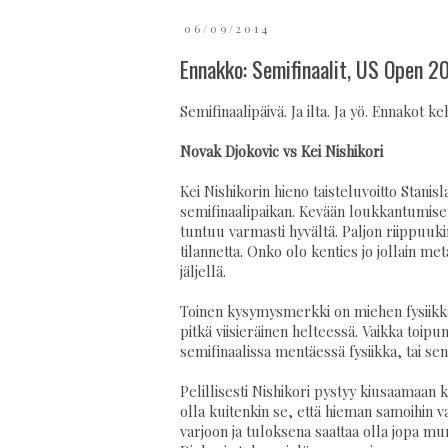
06/09/2014
Ennakko: Semifinaalit, US Open 2
Semifinaalipäivä. Ja ilta. Ja yö. Ennakot keh
Novak Djokovic vs Kei Nishikori
Kei Nishikorin hieno taisteluvoitto Stan
semifinaalipaikan. Kevään loukkantumisen
tuntuu varmasti hyvältä. Paljon riippuukin
tilannetta. Onko olo kenties jo jollain met
jäljellä.
Toinen kysymysmerkki on miehen fysiikka
pitkä viisieräinen helteessä. Vaikka toipu
semifinaalissa mentäessä fysiikka, tai se
Pelillisesti Nishikori pystyy kiusaamaan 
olla kuitenkin se, että hieman samoihin 
varjoon ja tuloksena saattaa olla jopa mu