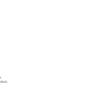
,
listä.