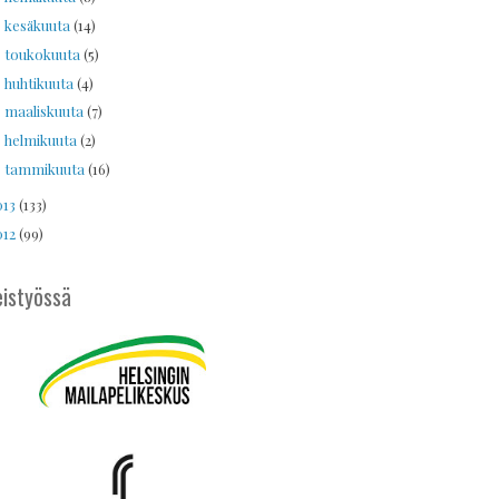
kesäkuuta
(14)
►
toukokuuta
(5)
►
huhtikuuta
(4)
►
maaliskuuta
(7)
►
helmikuuta
(2)
►
tammikuuta
(16)
►
013
(133)
012
(99)
istyössä