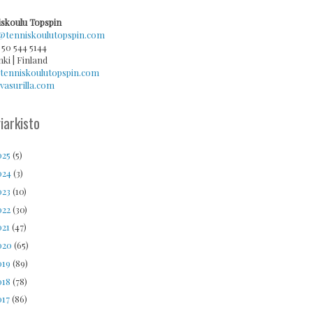
skoulu Topspin
@tenniskoulutopspin.com
 50 544 5144
nki | Finland
tenniskoulutopspin.com
asurilla.com
iarkisto
025
(5)
024
(3)
023
(10)
022
(30)
021
(47)
020
(65)
019
(89)
018
(78)
017
(86)