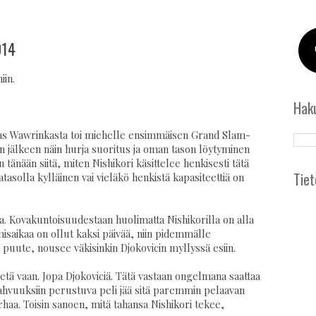
014
iin.
Hak
islas Wawrinkasta toi miehelle ensimmäisen Grand Slam-
 jälkeen näin hurja suoritus ja oman tason löytyminen
 tänään siitä, miten Nishikori käsittelee henkisesti tätä
Tiet
atasolla kylläinen vai vieläkö henkistä kapasiteettiä on
. Kovakuntoisuudestaan huolimatta Nishikorilla on alla
misaikaa on ollut kaksi päivää, niin pidemmälle
n puute, nousee väkisinkin Djokovicin myllyssä esiin.
ketä vaan. Jopa Djokoviciä. Tätä vastaan ongelmana saattaa
vahvuuksiin perustuva peli jää sitä paremmin pelaavan
rhaa. Toisin sanoen, mitä tahansa Nishikori tekee,