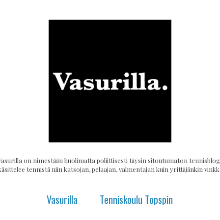
Vasurilla on nimestään huolimatta poliittisesti täysin sitoutumaton tennisblogi
käsittelee tennistä niin katsojan, pelaajan, valmentajan kuin yrittäjänkin vinkke
Vasurilla
Tenniskoulu Topspin