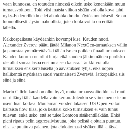
vaan kunnossa, en totuuden nimessä oikein usko kenenkään muun
turnausvoittoon. Toki viisi matsia viikon sisään voi olla kova tahti
nyky-Federerillekin ellei alkulohko hoidu näytösluontoisesti. Se on
luonnollisesti täysin mahdollista, joten lohkovoitto on erittäin
lähellä.
Kakkospaikasta käydäänkin kovempi kisa. Kauden nuori,
Alexander Zverev, päätti jättää Milanon NextGen-turnauksen väliin
ja panostaa ymmärrettävästi tähän isojen poikien finaaliturnaukseen.
Kauden kuorma on ollut hurja eikä kauden jälkimmäinen puolisko
ole ollut samaa tasoa ensimmäisen kanssa. Tankki voi olla
turnauksen ensikertalaisella jo aavistuksen tyhjä, eikä nopea
hallikenttä myöskään suosi varsinaisesti Zvereviä. Jatkopaikka siis
siinä ja siinä.
Marin Cilicin kausi on ollut hyvä, mutta turnausvoittoihin asti ruuti
on riittänyt tällä kaudella vain kerran. Jotenkin se viimeinen este on
usein liian korkea. Muutaman vuoden takaisen US Open-voiton
kaltaista flow-tilaa, joka kestäisi koko turnauksen ei vain tunnu
tulevan, enkä usko, että se tulee Lontoon sisäkentilläkään. Ehkä
pieni ripaus pelin aggressiivisuutta, joka pelistä ajoittain puuttuu,
olisi se puuttuva palanen, jota ehdottomasti sisäkentillä ja tässä