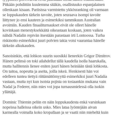
Pitkään pohdittiin kuulemma sitäkin, osallistuuko espanjalainen
ollenkaan kisaan. Pariisissa varmistettu ykkösranking oli varmaan
se loppukauden tärkein tavoite, joten seuraava isompi tavoite
liittynee jo ensi kauteen ja esimerkiksi tammikuun Australian
avoimiin. Kauden finaaliturnaukset eivät ole olleet hänelle
kovinkaan menestyksekkäitä oikeastaan koskaan, joten vaikea
nähdä Nadalin repivän itsestään parastaan irti Lontoossa. Turha
riskinotto esimerkiksi juuri polvien takia voisi vaarantaa hänelle
tärkeän alkukauden.
Sanoisinkin, että lohkon suurin suosikki lieneekin Grigor Dimitrov.
Hänen pelinsä on toki ailahdellut tällä kaudella isolla haarukalla,
mutta hallitennis lienee eniten juuri hänen heiniään tästä lohkosta.
On taitoa, nopeutta ja aseita, joilla iskeä. Henkisesti hän voi
edelleen tuntea tiettyä riittämättömyyttä esimerkiksi juuri Nadalia
vastaan, mutta nyt kun isoista pojista on tosiaankin mukana vain
Nadal ja Federer, niin mies voi jopa turnausmielessä olla isokin
yllättäjä.
Dominic Thiemin peliin en näin loppukaudesta enkä varsinkaan
nopeissa halleissa oikein usko. Mies lataa lyöntejään aivan
karmealla voimalla koko kropallaan ja se vaatii niin mieheltä kuin