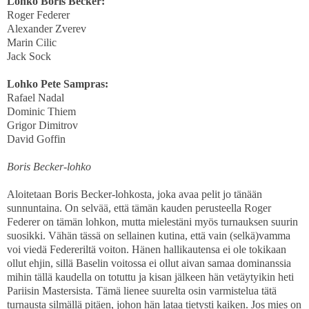
Lohko Boris Becker:
Roger Federer
Alexander Zverev
Marin Cilic
Jack Sock
Lohko Pete Sampras:
Rafael Nadal
Dominic Thiem
Grigor Dimitrov
David Goffin
Boris Becker-lohko
Aloitetaan Boris Becker-lohkosta, joka avaa pelit jo tänään
sunnuntaina. On selvää, että tämän kauden perusteella Roger
Federer on tämän lohkon, mutta mielestäni myös turnauksen suurin
suosikki. Vähän tässä on sellainen kutina, että vain (selkä)vamma
voi viedä Federeriltä voiton. Hänen hallikautensa ei ole tokikaan
ollut ehjin, sillä Baselin voitossa ei ollut aivan samaa dominanssia
mihin tällä kaudella on totuttu ja kisan jälkeen hän vetäytyikin heti
Pariisin Mastersista. Tämä lienee suurelta osin varmistelua tätä
turnausta silmällä pitäen, johon hän lataa tietysti kaiken. Jos mies on