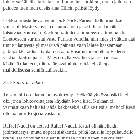
lohkossa Ciliciltä tarvittaisiin. Pommitusta toki on, mutta jatkuvan
paineen luominen ei siis aina Cilicin pelistä löydy.
Lohkon musta hevonen on Jack Sock. Pariisin halliturnauksen
voitto oli Masters-tasolla ensimmäinen ja se tuli kieltämättä
loistavaan saumaan. Sock on voimiensa tunnossa ja kun paikka
Lontooseen varmistui vasta Pariisin voitolla, niin mies ei välttämättä
tunne tilanteesta ylimääräistä painetta vaan lähtee haastamaan
jatkopaikka aidosti tähtäimessään. Ensimmäinen ottelu Federeriä
vastaan kertoo paljon. Mies on yllätysvalmis ja jos hän osaa
käsitellä tilanteen, niin yllätysvalmiutta riittää ehkä jopa
mahdollisessa semifinaallissakin.
Pete Sampras-lohko
Toisen lohkon tilanne on avoimempi. Selkeää ykkössuosikkia ei
ole, joten lohkovoittajasta käydään kova kisa. Kukaan ei
varmastikaan haluaisi jäädä kakkoseksi, sillä se tietäisi mahdollisesti
ottelua juuri Rogeria vastaan.
Rafael Nadal on tietysti Rafael Nadal. Kausi oli hänellekin
jättimenestys, mutta nopeat sisäkentät, pitkä kausi ja loppukaudelle
tyypilliset polvivaivat eivät juurikaan nosta hänen osakkeitaan.