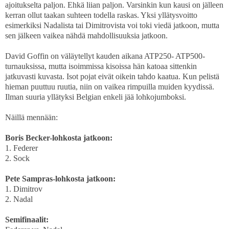
ajoitukselta paljon. Ehkä liian paljon. Varsinkin kun kausi on jälleen
kerran ollut taakan suhteen todella raskas. Yksi yllätysvoitto
esimerkiksi Nadalista tai Dimitrovista voi toki viedä jatkoon, mutta
sen jälkeen vaikea nähdä mahdollisuuksia jatkoon.
David Goffin on väläytellyt kauden aikana ATP250- ATP500-
turnauksissa, mutta isoimmissa kisoissa hän katoaa sittenkin
jatkuvasti kuvasta. Isot pojat eivät oikein tahdo kaatua. Kun pelistä
hieman puuttuu ruutia, niin on vaikea rimpuilla muiden kyydissä.
Ilman suuria yllätyksi Belgian enkeli jää lohkojumboksi.
Näillä mennään:
Boris Becker-lohkosta jatkoon:
1. Federer
2. Sock
Pete Sampras-lohkosta jatkoon:
1. Dimitrov
2. Nadal
Semifinaalit: