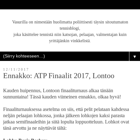
Vasurilla on nimestään huolimatta poliittisesti täysin sitoutumaton
tennisblogi,
joka käsittelee tennistä niin katsojan, pelaajan, valmentajan kuin
yrittäjänkin vinkkelistä.
▼
12/11/2017
Ennakko: ATP Finaalit 2017, Lontoo
Kauden huipennus, Lontoon finaaliturnaus alkaa tänään
sunnuntaina! Tässä kauden viimeinen ennakko, olkaa hyvä!
Finaaliturnauksessa asetelma on siis, että pelit pelataan kahdessa
neljän pelaajan lohkossa, jonka jälkeen lohkojen kaksi parasta
jatkaa semifinaaleihin ja siitä lopulta loppuotteluun. Lohkot ovat
tänä arvottu ja ne näyttävät tältä: