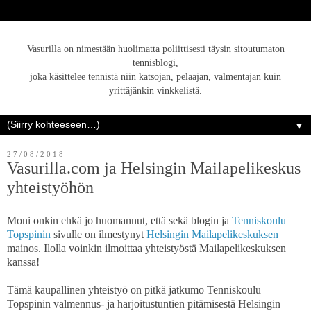
Vasurilla on nimestään huolimatta poliittisesti täysin sitoutumaton
tennisblogi,
joka käsittelee tennistä niin katsojan, pelaajan, valmentajan kuin
yrittäjänkin vinkkelistä.
▼
27/08/2018
Vasurilla.com ja Helsingin Mailapelikeskus
yhteistyöhön
Moni onkin ehkä jo huomannut, että sekä blogin ja
Tenniskoulu
Topspinin
sivulle on ilmestynyt
Helsingin Mailapelikeskuksen
mainos. Ilolla voinkin ilmoittaa yhteistyöstä Mailapelikeskuksen
kanssa!
Tämä kaupallinen yhteistyö on pitkä jatkumo Tenniskoulu
Topspinin valmennus- ja harjoitustuntien pitämisestä Helsingin