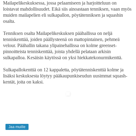
Mailapelikeskuksessa, jossa pelaamiseen ja harjoitteluun on
loistavat mahdollisuudet. Eikä siis ainoastaan tenniksen, vaan myös
muiden mailapelien eli sulkapallon, pöytätenniksen ja squashin
osalta.
Tenniksen osalta Mailapelikeskuksen päähallissa on neljä
tenniskenttää, joiden päällysteenä on mattopintainen, pehmeä
velour. Päähallin takana ylipainehallissa on kolme greenset-
pinnoitteista tenniskenttää, joista yhdellä pelataan arkisin
sulkapalloa. Kesäisin käytössä on yksi hiekkatekonurmikenttä.
Sulkapallokenttiä on 12 kappaletta, pöytätenniskenttiä kolme ja
lisäksi keskuksesta löytyy pääkaupunkiseudun uusimmat squash-
kentät, joita on kaksi.
Jaa muille