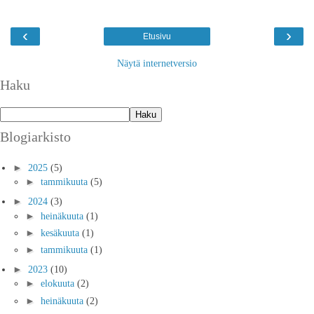
‹
›
Etusivu
Näytä internetversio
Haku
Blogiarkisto
►
2025
(5)
►
tammikuuta
(5)
►
2024
(3)
►
heinäkuuta
(1)
►
kesäkuuta
(1)
►
tammikuuta
(1)
►
2023
(10)
►
elokuuta
(2)
►
heinäkuuta
(2)