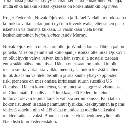
Toki tuosta joukosta löytyy tälläkin kertaa todennäköinen voittaja,
mutta ehkä tälläkin kertaa kyseessä on korkeintaankin
big three
.
Roger Federerin, Novak Djokovicin ja Rafael Nadalin muodostama
kolmikko vaikuttaakin juuri nyt niin kivenkovalta, ettei siihen pääse
iskemään välttämättä kukaan. Ei varsinkaan vielä kovin
keskenkuntoinen
bigfourilainen
Andy Murray.
Novak Djokovicin otteista on ollut jo Wimbledonista lähtien paljon
puhetta. Mies on parantanut koko ajan ja isoissa otteluissa Djokovic
on ollut hyvin vahva. Aivan kuin hän syttyisi ja nostaisi tasoaan
entisestään näissä otteluissa. Hänen otteissaan on kuitenkin ollut
melko suurta varianssia vaikka menestystä onkin kesästä lähtien
tullut. Jos tämä vaihtelu tasoittuu ja sitä kautta yllätystappioiden
riski pienenee on mies omissa kirjoissani suurin suosikki US
Openissa. Hänen kovuutensa, varmuutensa ja aggressiivisuutensa
oli Cincinnatin finaalissa sitä luokkaa, että Federerin keinot
tuntuivat olevan lopulta todella vähissä serbin kanssa. Kun tähän
kokonaisuuteen lisätään parantunut fysiikka, keskittyminen ja paras
viidestä -ottelut, niin yhtälö alkaa muodostua todella vaikeaksi
muiden ratkaistavaksi. Bonuksena tulee vielä henkinen yliote niin
Nadalista kuin Federeristäkin.