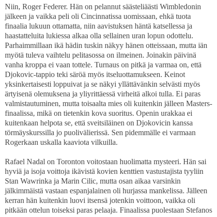
Niin, Roger Federer. Hän on pelannut säästeliäästi Wimbledonin
jälkeen ja vaikka peli oli Cincinnatissa uomissaan, ehkä tuota
finaalia lukuun ottamatta, niin aavistuksen häntä katsellessa ja
haastatteluita lukiessa alkaa olla sellainen uran lopun odottelu.
Parhaimmillaan ikä hädin tuskin näkyy hänen otteissaan, mutta iän
myötä tuleva vaihtelu pelitasossa on ilmeinen. Joinakin päivinä
vanha kroppa ei vaan tottele. Turnaus on pitkä ja varmaa on, että
Djokovic-tappio teki säröä myös itseluottamukseen. Keinot
yksinkertaisesti loppuivat ja se näkyi yllättävänkin selvästi myös
ärtyisenä olemuksena ja yliyrittäessä virheitä alkoi tulla. Ei paras
valmistautuminen, mutta toisaalta mies oli kuitenkin jälleen Masters-
finaalissa, mikä on tietenkin kova suoritus. Openin urakkaa ei
kuitenkaan helpota se, että sveitsiläinen on Djokovicin kanssa
törmäyskurssilla jo puolivälierissä. Sen pidemmälle ei varmaan
Rogerkaan uskalla kaaviota vilkuilla.
Rafael Nadal on Toronton voitostaan huolimatta mysteeri. Hän sai
hyviä ja isoja voittoja ikävistä kovien kenttien vastustajista tyyliin
Stan Wawrinka ja Marin Cilic, mutta osan aikaa varsinkin
jälkimmäistä vastaan espanjalainen oli hurjassa mankelissa. Jälleen
kerran hän kuitenkin luovi itsensä jotenkin voittoon, vaikka oli
pitkään ottelun toiseksi paras pelaaja. Finaalissa puolestaan Stefanos