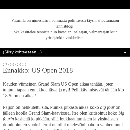
Vasurilla on nimestään huolimatta poliittisesti täysin sitoutumaton
tennisblogi,
joka käsittelee tennistä niin katsojan, pelaajan, valmentajan kuin
yrittäjänkin vinkkelistä.
▼
27/08/2018
Ennakko: US Open 2018
Kauden viimeinen Grand Slam US Open alkaa tänään, joten
tuttuun tapaan ennakkoa tässä ja nyt! Pelit käynnistyvät tänään klo
18 Suomen aikaa!
Paljon on hehkutettu sitä, kuinka pitkästä aikaa koko
big four
on
jälleen koolla Grand Slam-kaaviossa. Itse olen kritisoinut koko
big
fourin
käsitettä jo pitkään, sillä loukkaantumisten ja yksittäisten
dominointien vuoksi termi on ollut mielestäni pahoin vanhentunut.