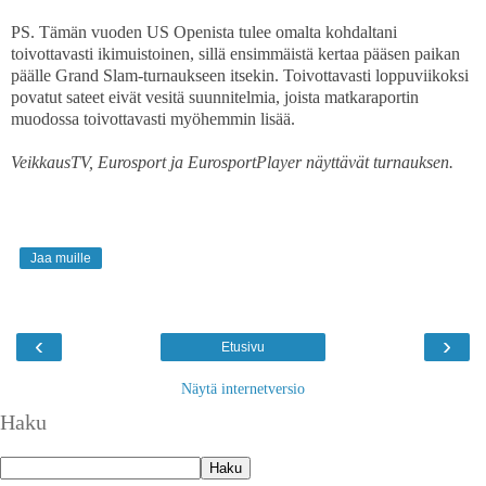
PS. Tämän vuoden US Openista tulee omalta kohdaltani
toivottavasti ikimuistoinen, sillä ensimmäistä kertaa pääsen paikan
päälle Grand Slam-turnaukseen itsekin. Toivottavasti loppuviikoksi
povatut sateet eivät vesitä suunnitelmia, joista matkaraportin
muodossa toivottavasti myöhemmin lisää.
VeikkausTV, Eurosport ja EurosportPlayer näyttävät turnauksen.
Jaa muille
‹
›
Etusivu
Näytä internetversio
Haku