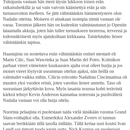
Tsitsipasta vastaan hän meni täysin lukkoon toisen erän
ratkaisuhetkillä ja sai vain vaivoin käännettyä erän ja siis
turnausvoiton itselleen. Se jätti vähintäänkin hämmentyneen olon
Nadalin otteista. Moiseen ei ainakaan isoimpia nimiä vastaan ole
varaa. Toronton jälkeen hän on kuitenkin valmistautunut jo Openiin
lataamalla akkuja, joten hän tullee turnaukseen tuoreena, terveenä ja
todennäköisesti myös ajatuksiltaan kirkkaana. Taistelutahto lienee
vähintäänkin tapissa.
Haastajista on nostettava esiin vähintäänkin entiset mestarit eli
Marin Cilic, Stan Wawrinka ja Juan Martin del Potro. Kolmikon
parhaat vireet viimeisten kuukausien ajalta ovat olleet hurjia ja jos
moiset vireet löytyvät useamman ottelun ajaksi, niin heillä on
valmiudet vaikka mihin. Cilicin erävoitto Nadalista Cincinnatissa oli
muuten yksi vuoden eristä, joten varoitus lienee annettu. Taso oli
suorastaan järkyttävän kova. Myös tasaista nousua kohti terävintä
kärkeä tehnyt Kevin Anderson kannattaa noteerata ja puolivälierä
Nadalia vastaan voi olla hurja ottelu.
Nuorista pelaajista ei puolestaan taida vielä tänäkään vuonna Grand
Slam-voittajiksi olla. Esimerkiksi Alexander Zverev ei tunnun
saavan breikkiään tällä tasolla millään. Tällä kertaa uusi koutsi Ivan
Lendl voi tietysti tuoda jotain uutta. Nick Kyrgios on puolestaan