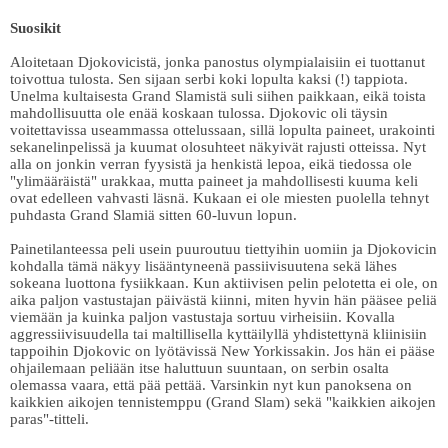
Suosikit
Aloitetaan Djokovicistä, jonka panostus olympialaisiin ei tuottanut
toivottua tulosta. Sen sijaan serbi koki lopulta kaksi (!) tappiota.
Unelma kultaisesta Grand Slamistä suli siihen paikkaan, eikä toista
mahdollisuutta ole enää koskaan tulossa.
Djokovic oli täysin
voitettavissa useammassa ottelussaan, sillä lopulta paineet, urakointi
sekanelinpelissä ja kuumat olosuhteet näkyivät rajusti otteissa. Nyt
alla on jonkin verran fyysistä ja henkistä lepoa, eikä tiedossa ole
"ylimääräistä" urakkaa, mutta paineet ja mahdollisesti kuuma keli
ovat edelleen vahvasti läsnä. Kukaan ei ole miesten puolella tehnyt
puhdasta Grand Slamiä sitten 60-luvun lopun.
Painetilanteessa peli usein puuroutuu tiettyihin uomiin ja Djokovicin
kohdalla tämä näkyy lisääntyneenä passiivisuutena sekä lähes
sokeana luottona fysiikkaan. Kun aktiivisen pelin pelotetta ei ole, on
aika paljon vastustajan päivästä kiinni, miten hyvin hän pääsee peliä
viemään ja kuinka paljon vastustaja sortuu virheisiin. Kovalla
aggressiivisuudella tai maltillisella kyttäilyllä yhdistettynä kliinisiin
tappoihin Djokovic on lyötävissä New Yorkissakin. Jos hän ei pääse
ohjailemaan peliään itse haluttuun suuntaan, on serbin osalta
olemassa vaara, että pää pettää. Varsinkin nyt kun panoksena on
kaikkien aikojen tennistemppu (Grand Slam) sekä "kaikkien aikojen
paras"-titteli.