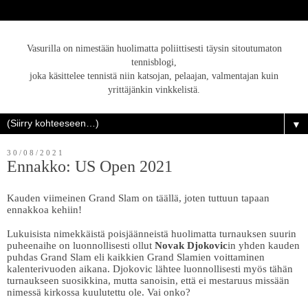
Vasurilla on nimestään huolimatta poliittisesti täysin sitoutumaton
tennisblogi,
joka käsittelee tennistä niin katsojan, pelaajan, valmentajan kuin
yrittäjänkin vinkkelistä.
▼
30/08/2021
Ennakko: US Open 2021
Kauden viimeinen Grand Slam on täällä, joten tuttuun tapaan
ennakkoa kehiin!
Lukuisista nimekkäistä poisjäänneistä huolimatta turnauksen suurin
puheenaihe on luonnollisesti ollut
Novak Djokovic
in yhden kauden
puhdas Grand Slam eli kaikkien Grand Slamien voittaminen
kalenterivuoden aikana. Djokovic lähtee luonnollisesti myös tähän
turnaukseen suosikkina, mutta sanoisin, että ei mestaruus missään
nimessä kirkossa kuulutettu ole. Vai onko?