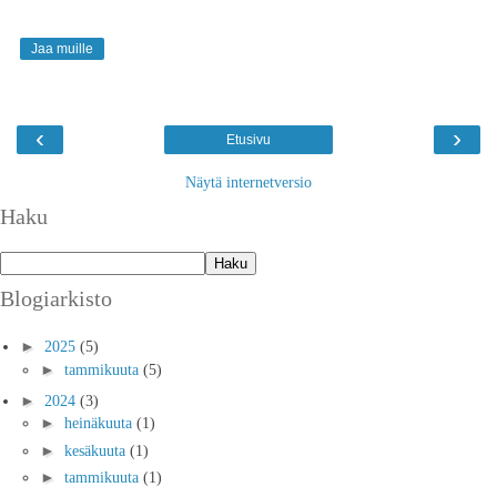
Jaa muille
‹
›
Etusivu
Näytä internetversio
Haku
Blogiarkisto
►
2025
(5)
►
tammikuuta
(5)
►
2024
(3)
►
heinäkuuta
(1)
►
kesäkuuta
(1)
►
tammikuuta
(1)