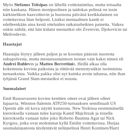
Myös
Stefanos Tsitsipas
on lähellä voittotaistelua, mutta toisaalta
niin kaukana. Hänen monipuolinen ja taidokas pelinsä on tosin
kärkinelikon haavoittuvin ja huonona päivänä kreikkalainen on
voitettavissa liian helposti. Lisäksi mentaalinen kantti ei
edelleenkään aina kestä otteluiden ratkaisuhetkien painetta. Vaikea
onkin nähdä, että hän kiilaisi mestariksi ohi Zverevin, Djokovicin tai
Medvedevin.
Haastajat
Haastajia löytyy jälleen paljon ja se koostuu pääosin nuoresta
sukupolvesta, mutta mestaruustaistoon nostan vain kaksi nimeä eli
Andrei Rublev
in ja
Matteo Berrettini
n. Heillä alkaa olla
kokemusta kovista paikoista ja riittävää menestystäkin isoimmista
turnauksista. Vaikka pakka olisi nyt kuinka avoin tahansa, niin ihan
tyhjästä Grand Slam-mestariksi ei nousta.
Suomalaiset
Emil Ruusuvuoren kovien kenttien otteet ovat jälleen olleet
lupaavia. Winston-Salemin ATP250-turnauksen semifinaali US
Openin alle oli kova näyttö kunnosta. New Yorkissa ensimmäisellä
kierroksella vastaan tulee karsija Kamil Majchrzak ja toisella
kierroksella vastaan tulee joko Roberto Bautista Agut tai Nick
Kyrgios, jotka ovat molemmat kyllä Emilin voitettavissa. Hurjaa
suomalaispanosta täydentävät nelinpelissä Henri Kontinen/Harri