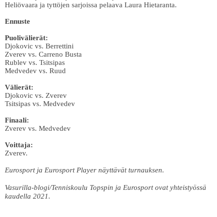
Heliövaara ja tyttöjen sarjoissa pelaava Laura Hietaranta.
Ennuste
Puolivälierät:
Djokovic vs. Berrettini
Zverev vs. Carreno Busta
Rublev vs. Tsitsipas
Medvedev vs. Ruud
Välierät:
Djokovic vs. Zverev
Tsitsipas vs. Medvedev
Finaali:
Zverev vs. Medvedev
Voittaja:
Zverev.
Eurosport ja Eurosport Player näyttävät turnauksen.
Vasurilla-blogi/Tenniskoulu Topspin ja Eurosport ovat yhteistyössä
kaudella 2021.