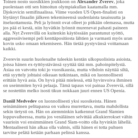
Toinen nosto suosikkien joukkoon on
Alexander Zverev
, joka
puolestaan otti sen himoitun olympiakullan kaatamalla mm.
Djokovicin semifinaalissa. Viime vuoden US Open-finalisti on
löytänyt finaalin jälkeen tekemiseensä uudenlaista tasaisuutta ja
itseluottamusta. Peli ja lyönnit ovat olleet jo pitkään olemassa, mutta
jos pää ei kestä, niin hyvätkin lyönnit murenevat pahasti paineen
alla. Nyt Zverevillä on kuitenkin käytössään parantunut syöttö,
aggressiivisempi peli kenttäpositiosta lähtien ja varmasti myös uran
kovin usko omaan tekemiseen. Hän tietää pystyvänsä voittamaan
kaikki.
Zverevin suurin huolenaihe tuleekin kentän ulkopuolisista asioista,
joissa hänen ex-tyttöystävänsä syyttää tätä mm. pahoinpitelystä.
Asiaa on vatvottu toki jo vuosikausia, mutta vihdoin näyttää siltä,
että syyttely johtaisi oikeaan tutkintaan, mikä on luonnollisesti
erittäin hyvä asia. On hyvä pitää mielessä, että hyvinvoiva ihminen
on useimmiten hyvä pelaaja. Tämä tapaus voi painaa Zvereviä, sillä
se nostettiin melko isosti tikun nokkaan juuri ennen US Openia.
Daniil Medvedev
on luonnollisesti yksi suosikeista. Hänen
seinämäinen pelitapansa on vaikea murrettava, mutta mahdollista
sekin tietysti on. Hän on aiemminkin katkennut Grand Slamien
loppuvaiheessa, mutta jos venäläinen selvittää alkukierrokset vähin
vaurioin voi ensimmäinen Grand Slam-voitto olla hyvinkin lähellä.
Mentaalisesti hän alkaa olla valmis, sillä hänen ei totta puhuen
tarvitse pelätä ketään parhaan pelinsä kanssa.