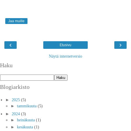
Jaa muille
‹
›
Etusivu
Näytä internetversio
Haku
Blogiarkisto
►
2025
(5)
►
tammikuuta
(5)
►
2024
(3)
►
heinäkuuta
(1)
►
kesäkuuta
(1)