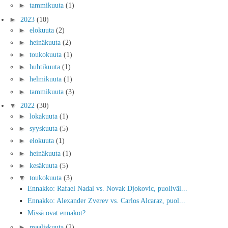
►
tammikuuta
(1)
►
2023
(10)
►
elokuuta
(2)
►
heinäkuuta
(2)
►
toukokuuta
(1)
►
huhtikuuta
(1)
►
helmikuuta
(1)
►
tammikuuta
(3)
▼
2022
(30)
►
lokakuuta
(1)
►
syyskuuta
(5)
►
elokuuta
(1)
►
heinäkuuta
(1)
►
kesäkuuta
(5)
▼
toukokuuta
(3)
Ennakko: Rafael Nadal vs. Novak Djokovic, puoliväl...
Ennakko: Alexander Zverev vs. Carlos Alcaraz, puol...
Missä ovat ennakot?
►
maaliskuuta
(2)