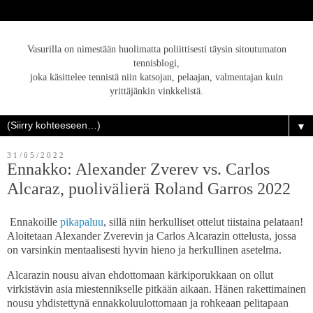
Vasurilla on nimestään huolimatta poliittisesti täysin sitoutumaton
tennisblogi,
joka käsittelee tennistä niin katsojan, pelaajan, valmentajan kuin
yrittäjänkin vinkkelistä.
▼
31/05/2022
Ennakko: Alexander Zverev vs. Carlos
Alcaraz, puolivälierä Roland Garros 2022
Ennakoille
pikapaluu
, sillä niin herkulliset ottelut tiistaina pelataan!
Aloitetaan Alexander Zverevin ja Carlos Alcarazin ottelusta, jossa
on varsinkin mentaalisesti hyvin hieno ja herkullinen asetelma.
Alcarazin nousu aivan ehdottomaan kärkiporukkaan on ollut
virkistävin asia miestennikselle pitkään aikaan. Hänen rakettimainen
nousu yhdistettynä ennakkoluulottomaan ja rohkeaan pelitapaan