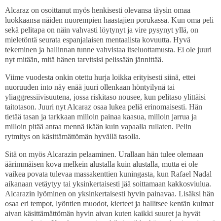
Alcaraz on osoittanut myös henkisesti olevansa täysin omaa
luokkaansa näiden nuorempien haastajien porukassa. Kun oma peli
sekä pelitapa on näin vahvasti löytynyt ja vire pysynyt yllä, on
mieletöntä seurata espanjalaisen mentaalista kovuutta. Hyvä
tekeminen ja hallinnan tunne vahvistaa itseluottamusta. Ei ole juuri
nyt mitään, mitä hänen tarvitsisi pelissään jännittää.
Viime vuodesta onkin otettu hurja loikka erityisesti siinä, ettei
nuoruuden into näy enää juuri ollenkaan höntyilynä tai
yliaggressiivisuutena, jossa riskitaso nousee, kun pelitaso ylittäisi
taitotason. Juuri nyt Alcaraz osaa lukea peliä erinomaisesti. Hän
tietää tasan ja tarkkaan milloin painaa kaasua, milloin jarrua ja
milloin pitää antaa mennä ikään kuin vapaalla rullaten. Pelin
rytmitys on käsittämättömän hyvällä tasolla.
Sitä on myös Alcarazin pelaaminen. Urallaan hän tulee olemaan
äärimmäisen kova melkein alustalla kuin alustalla, mutta ei ole
vaikea povata tulevaa massakenttien kuningasta, kun Rafael Nadal
aikanaan vetäytyy tai yksinkertaisesti jää soittamaan kakkosviulua.
Alcarazin lyöminen on yksinkertaisesti hyvin painavaa. Lisäksi hän
osaa eri tempot, lyöntien muodot, kierteet ja hallitsee kentän kulmat
aivan käsittämättömän hyvin aivan kuten kaikki suuret ja hyvät