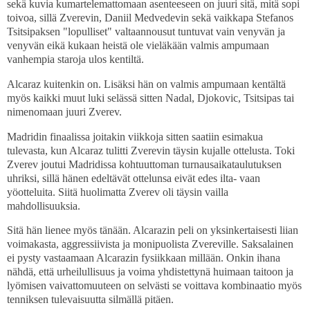
sekä kuvia kumartelemattomaan asenteeseen on juuri sitä, mitä sopi
toivoa, sillä Zverevin, Daniil Medvedevin sekä vaikkapa Stefanos
Tsitsipaksen "lopulliset" valtaannousut tuntuvat vain venyvän ja
venyvän eikä kukaan heistä ole vieläkään valmis ampumaan
vanhempia staroja ulos kentiltä.
Alcaraz kuitenkin on. Lisäksi hän on valmis ampumaan kentältä
myös kaikki muut luki selässä sitten Nadal, Djokovic, Tsitsipas tai
nimenomaan juuri Zverev.
Madridin finaalissa joitakin viikkoja sitten saatiin esimakua
tulevasta, kun Alcaraz tulitti Zverevin täysin kujalle ottelusta. Toki
Zverev joutui Madridissa kohtuuttoman turnausaikataulutuksen
uhriksi, sillä hänen edeltävät ottelunsa eivät edes ilta- vaan
yöotteluita. Siitä huolimatta Zverev oli täysin vailla
mahdollisuuksia.
Sitä hän lienee myös tänään. Alcarazin peli on yksinkertaisesti liian
voimakasta, aggressiivista ja monipuolista Zvereville. Saksalainen
ei pysty vastaamaan Alcarazin fysiikkaan millään. Onkin ihana
nähdä, että urheilullisuus ja voima yhdistettynä huimaan taitoon ja
lyömisen vaivattomuuteen on selvästi se voittava kombinaatio myös
tenniksen tulevaisuutta silmällä pitäen.