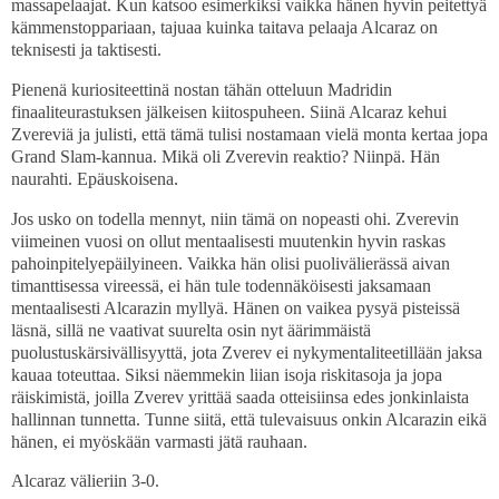
massapelaajat. Kun katsoo esimerkiksi vaikka hänen hyvin peitettyä
kämmenstoppariaan, tajuaa kuinka taitava pelaaja Alcaraz on
teknisesti ja taktisesti.
Pienenä kuriositeettinä nostan tähän otteluun Madridin
finaaliteurastuksen jälkeisen kiitospuheen. Siinä Alcaraz kehui
Zvereviä ja julisti, että tämä tulisi nostamaan vielä monta kertaa jopa
Grand Slam-kannua. Mikä oli Zverevin reaktio? Niinpä. Hän
naurahti. Epäuskoisena.
Jos usko on todella mennyt, niin tämä on nopeasti ohi. Zverevin
viimeinen vuosi on ollut mentaalisesti muutenkin hyvin raskas
pahoinpitelyepäilyineen. Vaikka hän olisi puolivälierässä aivan
timanttisessa vireessä, ei hän tule todennäköisesti jaksamaan
mentaalisesti Alcarazin myllyä. Hänen on vaikea pysyä pisteissä
läsnä, sillä ne vaativat suurelta osin nyt äärimmäistä
puolustuskärsivällisyyttä, jota Zverev ei nykymentaliteetillään jaksa
kauaa toteuttaa. Siksi näemmekin liian isoja riskitasoja ja jopa
räiskimistä, joilla Zverev yrittää saada otteisiinsa edes jonkinlaista
hallinnan tunnetta. Tunne siitä, että tulevaisuus onkin Alcarazin eikä
hänen, ei myöskään varmasti jätä rauhaan.
Alcaraz välieriin 3-0.