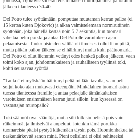
johdossa, Djokovic sai erän ensimmäisen murtopallonsa pallorallin
jälkeen tilanteessa 30-40.
Del Potro tulee syöttämään, pomputtaa muutaman kerran palloa (ei
15 kertaa kuten Djokovic) ja alkaa valmistelemaan normirutiinein
syöttöään, joka hänellä kestää noin 5-7 sekuntia, kun tuomari
viheltää pelin poikki ja antaa Del Potrolle varoituksen ajan
pelaamisesta. Tauko pisteiden välillä oli ilmeisesti ollut liian pitkä,
mutta pitkän pallon jälkeen se ei häirinnyt muita kuin päätuomaria.
Del Potro ei ollut liiemmin vetänyt edes henkeä pallon jälkeen, vaan
toimi koko ajan, johdonmukaiseen ja rauhalliseen tyyliinsä toki,
kohti seuraavaa syöttöä.
"Tauko" ei myöskään häirinnyt peliä millään tavalla, vaan peli
soljui koko ajan mukavasti eteenpäin. Minkälainen tuomari astuu
tuossa tilanteessa framille ja antaa pelaajalle tämänkaltaisen
varoituksen ensimmäisen kerran juuri silloin, kun kyseessä on
vastustajan murtopallo?
Toki säännöt ovat sääntöjä, mutta silti kitkisin pelistä pois vain
räikeimmät ja ilmiselvät ajanpeluut. Jotenkin tämä porukka
tuomareista pitäisi pystyä kitkemään täysin pois. Huomionhakua tai
paskantärkeyttä sanon minä. Pieni pelisilmä ei olisi pahitteeksi