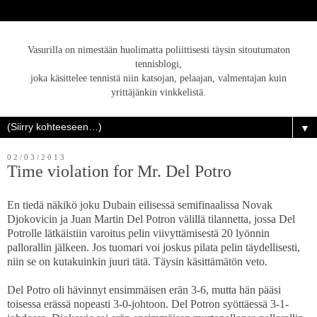
Vasurilla on nimestään huolimatta poliittisesti täysin sitoutumaton
tennisblogi,
joka käsittelee tennistä niin katsojan, pelaajan, valmentajan kuin
yrittäjänkin vinkkelistä.
▼
02/03/2013
Time violation for Mr. Del Potro
En tiedä näkikö joku Dubain eilisessä semifinaalissa Novak
Djokovicin ja Juan Martin Del Potron välillä tilannetta, jossa Del
Potrolle lätkäistiin varoitus pelin viivyttämisestä 20 lyönnin
pallorallin jälkeen. Jos tuomari voi joskus pilata pelin täydellisesti,
niin se on kutakuinkin juuri tätä. Täysin käsittämätön veto.
Del Potro oli hävinnyt ensimmäisen erän 3-6, mutta hän pääsi
toisessa erässä nopeasti 3-0-johtoon. Del Potron syöttäessä 3-1-