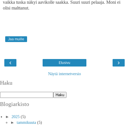
vaikka tuska näkyi aavikolle saakka. Suuri suuri pelaaja. Moni ei
olisi malttanut.
Jaa muille
‹
›
Etusivu
Näytä internetversio
Haku
Blogiarkisto
►
2025
(5)
►
tammikuuta
(5)