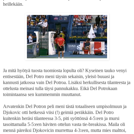
heillekään.
Ja mitä hyötyä tuosta tuomiosta lopulta oli? Kyseinen tauko venyi
entisestään, Del Potro meni täysin sekaisin, yleisö buuasi ja
kannusti jatkossa vain Del Potroa. Lisäksi herkullisesta tilanteesta ja
ottelusta meinasi tulla täysi pannukakku. Eikä Del Potrokaan
toimintaansa sen kummemmin muuttanut.
Arvatenkin Del Potron peli meni tästä totaaliseen umpisolmuun ja
Djokovic otti hetkessä viisi (!) geimiä peräkkäin.
Del Potro
kuitenkin heräsi tilanteessa 3-5, piti syöttönsä 4-5:een ja mursi
tasoittamalla 5-5:een häviten ottelun vasta tie-breakissa. Maila oli
mennä päreiksi Djokovicin murrettua 4-3:een, mutta mies malttoi,