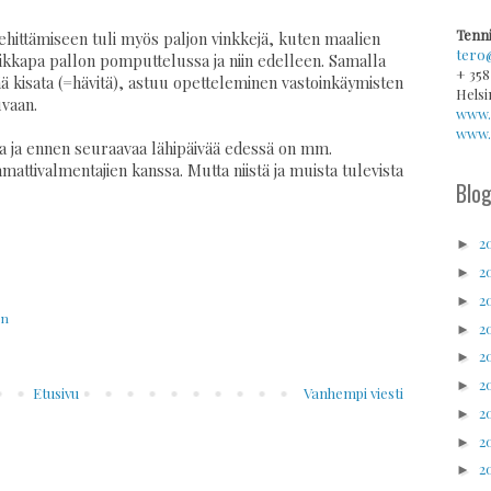
Tenni
ehittämiseen tuli myös paljon vinkkejä, kuten maalien
tero
aikkapa pallon pomputtelussa ja niin edelleen. Samalla
+ 358
kää kisata (=hävitä), astuu opetteleminen vastoinkäymisten
Helsi
uvaan.
www.
www.v
isa ja ennen seuraavaa lähipäivää edessä on mm.
attivalmentajien kanssa. Mutta niistä ja muista tulevista
Blog
2
►
2
►
2
►
en
2
►
2
►
2
►
Etusivu
Vanhempi viesti
2
►
2
►
2
►