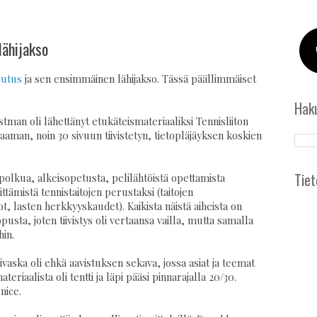
lähijakso
lutus
ja sen ensimmäinen lähijakso. Tässä päällimmäiset
Hak
an oli lähettänyt etukäteismateriaaliksi Tennisliiton
aman, noin 30 sivuun tiivistetyn, tietopläjäyksen koskien
Tiet
spolkua, alkeisopetusta, pelilähtöistä opettamista
ittämistä tennistaitojen perustaksi (taitojen
t, lasten herkkyyskaudet). Kaikista näistä aiheista on
sta, joten tiivistys oli vertaansa vailla, mutta samalla
hin.
nivaska oli ehkä aavistuksen sekava, jossa asiat ja teemat
teriaalista oli tentti ja läpi pääsi pinnarajalla 20/30.
nice.