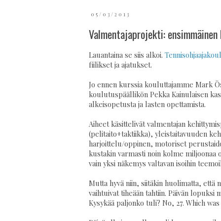
05/03/2013
Valmentajaprojekti: ensimmäinen 
Lauantaina se siis alkoi.
Tennisohjaajakou
fiilikset ja ajatukset.
Jo ennen kurssia kouluttajamme Mark Östm
koulutuspäällikön Pekka Kainulaisen kasa
alkeisopetusta ja lasten opettamista.
Aiheet käsittelivät valmentajan kehittymi
(pelitaito+taktiikka), yleistaitavuuden keh
harjoittelu/oppinen, motoriset perustaido
kustakin varmasti noin kolme miljoonaa opu
vain yksi näkemys valtavan isoihin teemoi
Mutta hyvä niin, siitäkin huolimatta, että 
vaihtuivat tiheään tahtiin. Päivän lopuksi ma
Kysykää paljonko tuli? No, 27. Which was 