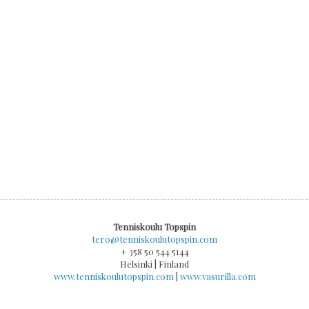
Tenniskoulu Topspin
tero@tenniskoulutopspin.com
+ 358 50 544 5144
Helsinki | Finland
www.tenniskoulutopspin.com
|
www.vasurilla.com