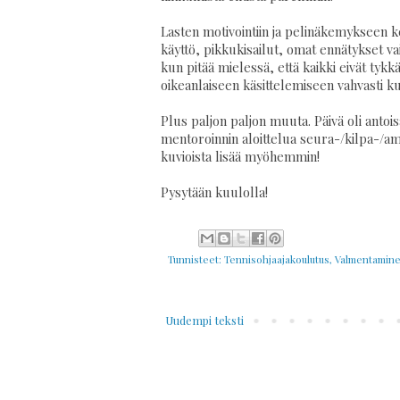
Lasten motivointiin ja pelinäkemykseen k
käyttö, pikkukisailut, omat ennätykset v
kun pitää mielessä, että kaikki eivät tyk
oikeanlaiseen käsittelemiseen vahvasti k
Plus paljon paljon muuta. Päivä oli anto
mentoroinnin aloittelua seura-/kilpa-/amm
kuvioista lisää myöhemmin!
Pysytään kuulolla!
Tunnisteet:
Tennisohjaajakoulutus
,
Valmentamin
Uudempi teksti