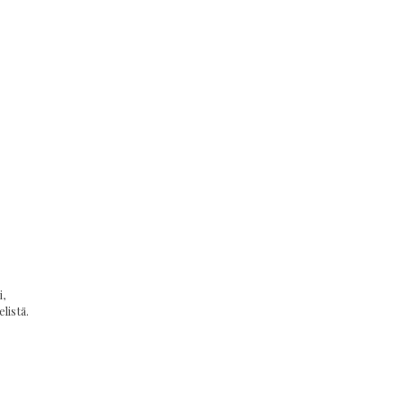
,
listä.