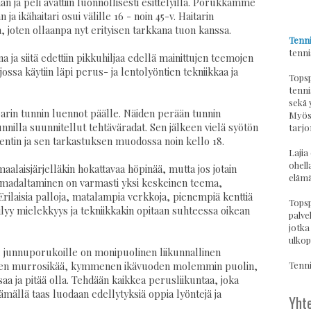
 ja peli avattiin luonnollisesti esittelyillä. Porukkamme
 ja ikähaitari osui välille 16 - noin 45-v. Haitarin
ia, joten ollaanpa nyt erityisen tarkkana tuon kanssa.
Tenni
tenni
na ja siitä edettiin pikkuhiljaa edellä mainittujen teemojen
sa käytiin läpi perus- ja lentolyöntien tekniikkaa ja
Topsp
tenni
sekä 
parin tunnin luennot päälle. Näiden perään tunnin
Myös 
tunnilla suunnitellut tehtäväradat. Sen jälkeen vielä syötön
tarjo
tentin ja sen tarkastuksen muodossa noin kello 18.
Lajia
ohell
maalaisjärjelläkin hokattavaa höpinää, mutta jos jotain
elämä
n madaltaminen on varmasti yksi keskeinen teema,
rilaisia palloja, matalampia verkkoja, pienempiä kenttiä
Topsp
säilyy mielekkyys ja tekniikkakin opitaan suhteessa oikean
palvel
jotka
ulkop
. junnuporukoille on monipuolinen liikunnallinen
Tennis
ennen murrosikää, kymmenen ikävuoden molemmin puolin,
 saa ja pitää olla. Tehdään kaikkea perusliikuntaa, joka
ämällä taas luodaan edellytyksiä oppia lyöntejä ja
Yhte