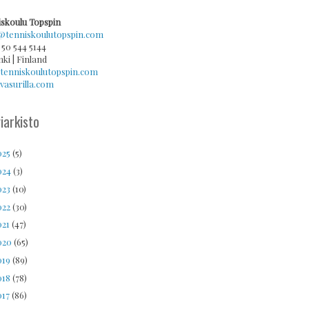
skoulu Topspin
@tenniskoulutopspin.com
 50 544 5144
nki | Finland
tenniskoulutopspin.com
asurilla.com
iarkisto
025
(5)
024
(3)
023
(10)
022
(30)
021
(47)
020
(65)
019
(89)
018
(78)
017
(86)