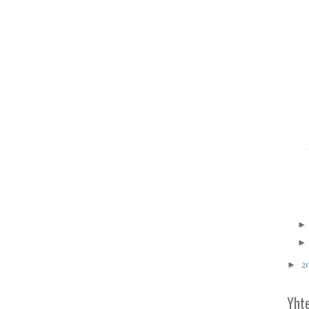
2
►
Yhte