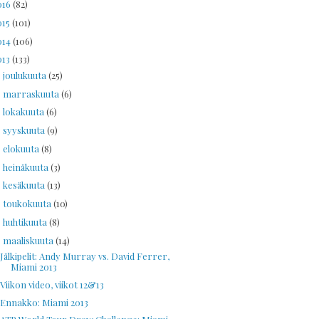
016
(82)
015
(101)
014
(106)
013
(133)
joulukuuta
(25)
►
marraskuuta
(6)
►
lokakuuta
(6)
►
syyskuuta
(9)
►
elokuuta
(8)
►
heinäkuuta
(3)
►
kesäkuuta
(13)
►
toukokuuta
(10)
►
huhtikuuta
(8)
►
maaliskuuta
(14)
▼
Jälkipelit: Andy Murray vs. David Ferrer,
Miami 2013
Viikon video, viikot 12&13
Ennakko: Miami 2013