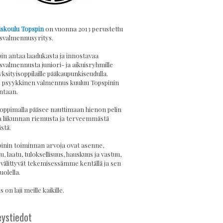
skoulu Topspin
on vuonna 2013 perustettu
svalmennusyritys.
in antaa laadukasta ja innostavaa
svalmennusta juniori- ja aikuisryhmille
yksityisoppilaille pääkaupunkiseudulla.
psyykkinen valmennus kuuluu Topspinin
ntaan.
 oppimalla pääsee nauttimaan hienon pelin
a liikunnan riemusta ja terveemmästä
stä.
inin toiminnan arvoja ovat asenne,
u, laatu, tuloksellisuus, hauskuus ja vastuu,
 välittyvät tekemisessämme kentällä ja sen
uolella.
 on laji meille kaikille.
ystiedot