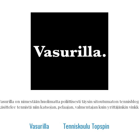
Vasurilla on nimestään huolimatta poliittisesti täysin sitoutumaton tennisblogi
käsittelee tennistä niin katsojan, pelaajan, valmentajan kuin yrittäjänkin vinkke
Vasurilla
Tenniskoulu Topspin