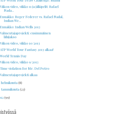
ATP World Tour Draw Challenge: Miami
Viikon video, viikko 11 ja jälkipelit: Rafael
Nada...
Ennakko: Roger Federer vs. Rafael Nadal,
Indian We...
Ennakko: Indian Wells 2013
Valmentajaprojekti: ensimmäinen
lähijakso
Viikon video, viikko 10/2013
ATP World Tour Fantasy 2013 alkaa!
World Tennis Day
Viikon video, viikko 9/2013
Time violation for Mr. Del Potro
Valmentajaprojekti alkaa
helmikuuta
(8)
►
tammikuuta
(23)
►
012
(99)
istyössä