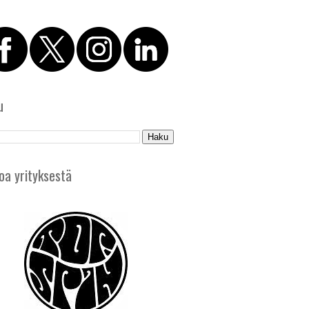
u
oa yrityksestä