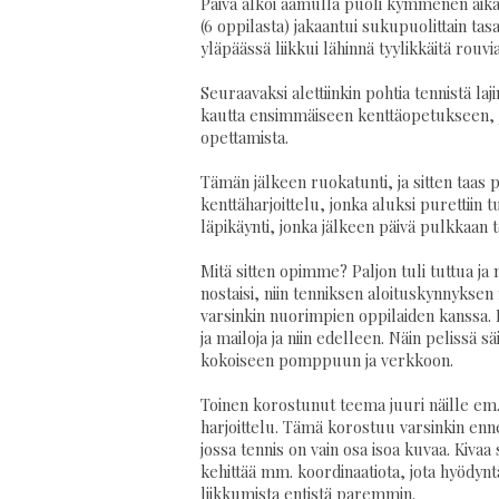
Päivä alkoi aamulla puoli kymmenen aikaan
(6 oppilasta) jakaantui sukupuolittain tasan
yläpäässä liikkui lähinnä tyylikkäitä rouv
Seuraavaksi alettiinkin pohtia tennistä laji
kautta ensimmäiseen kenttäopetukseen, jos
opettamista.
Tämän jälkeen ruokatunti, ja sitten taas 
kenttäharjoittelu, jonka aluksi purettiin 
läpikäynti, jonka jälkeen päivä pulkkaan 
Mitä sitten opimme? Paljon tuli tuttua ja 
nostaisi, niin tenniksen aloituskynnykse
varsinkin nuorimpien oppilaiden kanssa. E
ja mailoja ja niin edelleen. Näin pelissä 
kokoiseen pomppuun ja verkkoon.
Toinen korostunut teema juuri näille em
harjoittelu. Tämä korostuu varsinkin 
jossa tennis on vain osa isoa kuvaa. Kivaa
kehittää mm. koordinaatiota, jota hyödynt
liikkumista entistä paremmin.