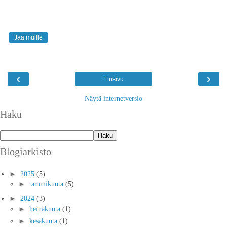
Jaa muille
‹
›
Etusivu
Näytä internetversio
Haku
Blogiarkisto
►
2025
(5)
►
tammikuuta
(5)
►
2024
(3)
►
heinäkuuta
(1)
►
kesäkuuta
(1)