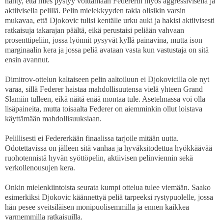
nähty, että mies pystyy voittamaan Federerin myös aggressivisella ja
aktiivisella pelillä. Pelin mielekkyyden takia olisikin varsin
mukavaa, että Djokovic tulisi kentälle urku auki ja hakisi aktiivisesti
ratkaisuja takarajan päältä, eikä perustaisi peliään vahvaan
prosenttipeliin, jossa lyönnit pysyvät kyllä painavina, mutta ison
marginaalin kera ja jossa peliä avataan vasta kun vastustaja on sitä
ensin avannut.
Dimitrov-ottelun kaltaiseen pelin aaltoiluun ei Djokovicilla ole nyt
varaa, sillä Federer haistaa mahdollisuutensa vielä yhteen Grand
Slamiin tulleen, eikä näitä enää montaa tule. Asetelmassa voi olla
lisäpaineita, mutta toisaalta Federer on aiemminkin ollut loistava
käyttämään mahdollisuuksiaan.
Pelillisesti ei Federerkään finaalissa tarjoile mitään uutta.
Odotettavissa on jälleen sitä vanhaa ja hyväksitodettua hyökkäävää
ruohotennistä hyvän syöttöpelin, aktiivisen pelinviennin sekä
verkollenousujen kera.
Onkin mielenkiintoista seurata kumpi ottelua tulee viemään. Saako
esimerkiksi Djokovic käännettyä peliä tarpeeksi rystypuolelle, jossa
hän pesee sveitsiläisen monipuolisemmilla ja ennen kaikkea
varmemmilla ratkaisuilla.