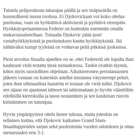
Taistelu pelipositiosta takarajan päällä ja sen sisäpuolella on
luonnollisesti isossa roolissa. Ei Djokovickaan voi koko ottelua
puolustaa, vaan on hyökättävä aktiivisesti ja pyrittävä eteenpäin.
Hyökkäyspelaamisessa Federer on kuitenkin enemmän omalla
mukavuusalueellaan. Toisaalta Djokovic pitää juuri
vastahyökkäyksistä ja puolustuksen kautta hyökkäyksistä. Jää
nähtäväksi kumpi tyyleistä on voittavaa peliä pitkässä juoksussa.
Pieni arvoitus finaalia ajatellen on se, ettei Federeriä ole lopulta ihan
kauheasti vielä testattu tässä turnauksessa. Tankit ovatkin täynnä,
kiitos myös suosiollisen ohjelman. Alkukierrosten peruslanausten
jälkeen vastaan on kuitenkin astellut muutama väsyneempi peluri,
joten ihan ultimaattisia haasteita ei tosiaan ole vielä tullut. Djokovic
sen sijaan on ajautunut tahtoen tai tahtomattaan jo hyviin vääntöihin
edellisillä kierroksilla ja tason nostaminen ja sen kuuluisan ruuvin
kiristäminen on tutumpaa.
Hyvin ympäripyöreä ottelu lienee tulossa, mutta jotenkin on
sellainen kutina, että Djokovic katkaisee Grand Slam-
finaalitappioiden sarjan sekä puolentoista vuoden odotuksen ja ottaa
mestaruuden erin 3-1.