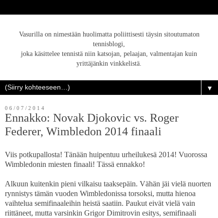
Vasurilla on nimestään huolimatta poliittisesti täysin sitoutumaton
tennisblogi,
joka käsittelee tennistä niin katsojan, pelaajan, valmentajan kuin
yrittäjänkin vinkkelistä.
▼
06/07/2014
Ennakko: Novak Djokovic vs. Roger
Federer, Wimbledon 2014 finaali
Viis potkupallosta! Tänään huipentuu urheilukesä 2014! Vuorossa
Wimbledonin miesten finaali! Tässä ennakko!
Alkuun kuitenkin pieni vilkaisu taaksepäin. Vähän jäi vielä nuorten
rynnistys tämän vuoden Wimbledonissa torsoksi, mutta hienoa
vaihtelua semifinaaleihin heistä saatiin. Paukut eivät vielä vain
riittäneet, mutta varsinkin Grigor Dimitrovin esitys, semifinaali