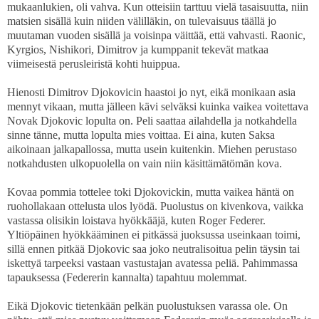
mukaanlukien, oli vahva. Kun otteisiin tarttuu vielä tasaisuutta, niin
matsien sisällä kuin niiden välilläkin, on tulevaisuus täällä jo
muutaman vuoden sisällä ja voisinpa väittää, että vahvasti. Raonic,
Kyrgios, Nishikori, Dimitrov ja kumppanit tekevät matkaa
viimeisestä perusleiristä kohti huippua.
Hienosti Dimitrov Djokovicin haastoi jo nyt, eikä monikaan asia
mennyt vikaan, mutta jälleen kävi selväksi kuinka vaikea voitettava
Novak Djokovic lopulta on. Peli saattaa ailahdella ja notkahdella
sinne tänne, mutta lopulta mies voittaa. Ei aina, kuten Saksa
aikoinaan jalkapallossa, mutta usein kuitenkin. Miehen perustaso
notkahdusten ulkopuolella on vain niin käsittämätömän kova.
Kovaa pommia tottelee toki Djokovickin, mutta vaikea häntä on
ruohollakaan ottelusta ulos lyödä. Puolustus on kivenkova, vaikka
vastassa olisikin loistava hyökkääjä, kuten Roger Federer.
Yltiöpäinen hyökkääminen ei pitkässä juoksussa useinkaan toimi,
sillä ennen pitkää Djokovic saa joko neutralisoitua pelin täysin tai
iskettyä tarpeeksi vastaan vastustajan avatessa peliä. Pahimmassa
tapauksessa (Federerin kannalta) tapahtuu molemmat.
Eikä Djokovic tietenkään pelkän puolustuksen varassa ole. On