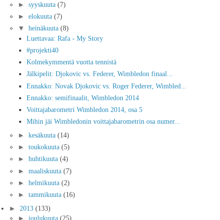
►
syyskuuta
(7)
►
elokuuta
(7)
▼
heinäkuuta
(8)
Luettavaa: Rafa - My Story
#projekti40
Kolmekymmentä vuotta tennistä
Jälkipelit: Djokovic vs. Federer, Wimbledon finaal...
Ennakko: Novak Djokovic vs. Roger Federer, Wimbled...
Ennakko: semifinaalit, Wimbledon 2014
Voittajabarometri Wimbledon 2014, osa 5
Mihin jäi Wimbledonin voittajabarometrin osa numer...
►
kesäkuuta
(14)
►
toukokuuta
(5)
►
huhtikuuta
(4)
►
maaliskuuta
(7)
►
helmikuuta
(2)
►
tammikuuta
(16)
►
2013
(133)
►
joulukuuta
(25)