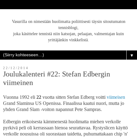
Vasurilla on nimestään huolimatta poliittisesti täysin sitoutumaton
tennisblogi,
joka käsittelee tennistä niin katsojan, pelaajan, valmentajan kuin
yrittäjänkin vinkkelistä.
▼
22/12/2014
Joulukalenteri #22: Stefan Edbergin
viimeinen
Vuonna 1992 eli
22
vuotta sitten Stefan Edberg voitti
viimeisen
Grand Slaminsa US Openissa. Finaalissa kaatui nuori, mutta jo
yhden Grand Slam -voiton napannut Pete Sampras.
Edbergin erikoisesta kämmenestä huolimatta miehen verkolle
pyrkivä peli oli kerrassaan hienoa seurattavaa. Rystyslicen käyttö
verkolle nousuissa oli suorastaan taidetta, puhumattakaan chip 'n'