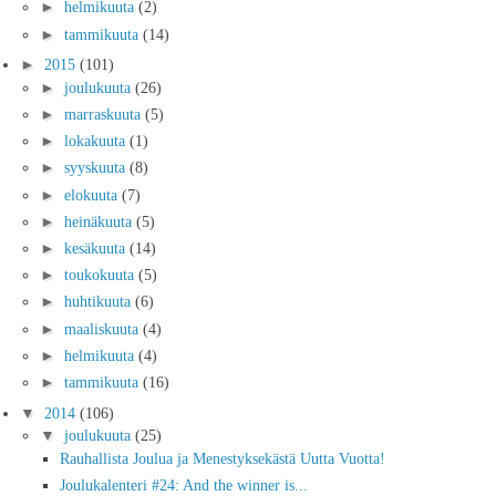
►
helmikuuta
(2)
►
tammikuuta
(14)
►
2015
(101)
►
joulukuuta
(26)
►
marraskuuta
(5)
►
lokakuuta
(1)
►
syyskuuta
(8)
►
elokuuta
(7)
►
heinäkuuta
(5)
►
kesäkuuta
(14)
►
toukokuuta
(5)
►
huhtikuuta
(6)
►
maaliskuuta
(4)
►
helmikuuta
(4)
►
tammikuuta
(16)
▼
2014
(106)
▼
joulukuuta
(25)
Rauhallista Joulua ja Menestyksekästä Uutta Vuotta!
Joulukalenteri #24: And the winner is...