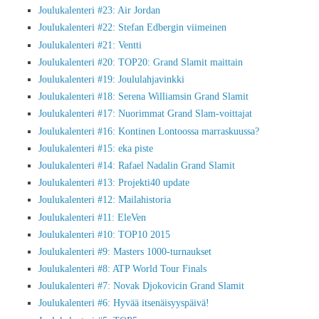
Joulukalenteri #23: Air Jordan
Joulukalenteri #22: Stefan Edbergin viimeinen
Joulukalenteri #21: Ventti
Joulukalenteri #20: TOP20: Grand Slamit maittain
Joulukalenteri #19: Joululahjavinkki
Joulukalenteri #18: Serena Williamsin Grand Slamit
Joulukalenteri #17: Nuorimmat Grand Slam-voittajat
Joulukalenteri #16: Kontinen Lontoossa marraskuussa?
Joulukalenteri #15: eka piste
Joulukalenteri #14: Rafael Nadalin Grand Slamit
Joulukalenteri #13: Projekti40 update
Joulukalenteri #12: Mailahistoria
Joulukalenteri #11: EleVen
Joulukalenteri #10: TOP10 2015
Joulukalenteri #9: Masters 1000-turnaukset
Joulukalenteri #8: ATP World Tour Finals
Joulukalenteri #7: Novak Djokovicin Grand Slamit
Joulukalenteri #6: Hyvää itsenäisyyspäivä!