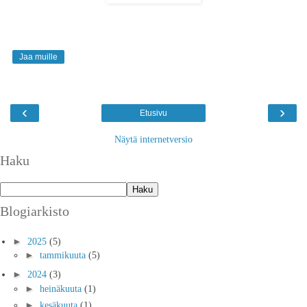
Jaa muille
‹
›
Etusivu
Näytä internetversio
Haku
Blogiarkisto
►
2025
(5)
►
tammikuuta
(5)
►
2024
(3)
►
heinäkuuta
(1)
►
kesäkuuta
(1)