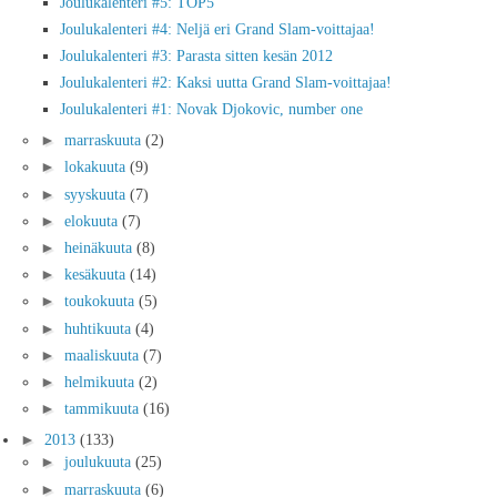
Joulukalenteri #5: TOP5
Joulukalenteri #4: Neljä eri Grand Slam-voittajaa!
Joulukalenteri #3: Parasta sitten kesän 2012
Joulukalenteri #2: Kaksi uutta Grand Slam-voittajaa!
Joulukalenteri #1: Novak Djokovic, number one
►
marraskuuta
(2)
►
lokakuuta
(9)
►
syyskuuta
(7)
►
elokuuta
(7)
►
heinäkuuta
(8)
►
kesäkuuta
(14)
►
toukokuuta
(5)
►
huhtikuuta
(4)
►
maaliskuuta
(7)
►
helmikuuta
(2)
►
tammikuuta
(16)
►
2013
(133)
►
joulukuuta
(25)
►
marraskuuta
(6)