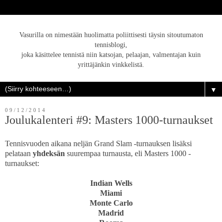
Vasurilla on nimestään huolimatta poliittisesti täysin sitoutumaton
tennisblogi,
joka käsittelee tennistä niin katsojan, pelaajan, valmentajan kuin
yrittäjänkin vinkkelistä.
▼
09/12/2014
Joulukalenteri #9: Masters 1000-turnaukset
Tennisvuoden aikana neljän Grand Slam -turnauksen lisäksi
pelataan
yhdeksän
suurempaa turnausta, eli Masters 1000 -
turnaukset:
Indian Wells
Miami
Monte Carlo
Madrid