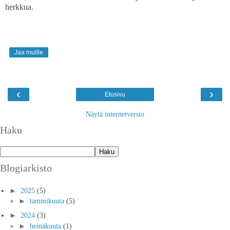
herkkua.
Jaa muille
‹
›
Etusivu
Näytä internetversio
Haku
Blogiarkisto
►
2025
(5)
►
tammikuuta
(5)
►
2024
(3)
►
heinäkuuta
(1)