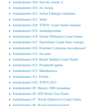
Joulukalenteri #24: And the winner is...
Joulukalenteri #23: Air Jordan
Joulukalenteri #22: Stefan Edbergin viimeinen
Joulukalenteri #21: Ventti
Joulukalenteri #20: TOP20: Grand Slamit maittain
Joulukalenteri #19: Joululahjavinkki
Joulukalenteri #18: Serena Williamsin Grand Slamit
Joulukalenteri #17: Nuorimmat Grand Slam-voittajat
Joulukalenteri #16: Kontinen Lontoossa marraskuussa?
Joulukalenteri #15: eka piste
Joulukalenteri #14: Rafael Nadalin Grand Slamit
Joulukalenteri #13: Projekti40 update
Joulukalenteri #12: Mailahistoria
Joulukalenteri #11: EleVen
Joulukalenteri #10: TOP10 2015
Joulukalenteri #9: Masters 1000-turnaukset
Joulukalenteri #8: ATP World Tour Finals
Joulukalenteri #7: Novak Djokovicin Grand Slamit
Joulukalenteri #6: Hyvää itsenäisyyspäivä!