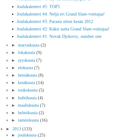
Joulukalenteri #5: TOP5
Joulukalenteri #4: Neljä eri Grand Slam-voittajaa!
Joulukalenteri #3: Parasta sitten kesän 2012
Joulukalenteri #2: Kaksi uutta Grand Slam-voittajaa!
Joulukalenteri #1: Novak Djokovic, number one
►
marraskuuta
(2)
►
lokakuuta
(9)
►
syyskuuta
(7)
►
elokuuta
(7)
►
heinäkuuta
(8)
►
kesäkuuta
(14)
►
toukokuuta
(5)
►
huhtikuuta
(4)
►
maaliskuuta
(7)
►
helmikuuta
(2)
►
tammikuuta
(16)
►
2013
(133)
►
joulukuuta
(25)