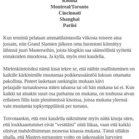
Rooma
Montreal/Toronto
Cincinnati
Shanghai
Pariisi
Kun tennistä pelataan ammattilaistasolla viikosta toiseen aina
jossain, niin Grand Slamien jälkeen oma huomioni kiinnittyy
lähinnä juuri Masterseihin, joista blogikin saa säännöllistä syötettä
ennakoiden muodossa. Ja kyllä, myös ensi kaudella.
Mielenkiintoisiksi nämä kisat tekee se, että näihin osallistuminen on
kaikille kärkinimille muutamaa poikkeussääntöä lukuun ottamatta
pakollista. Pisteet lasketaan rankingiin mukaan kävi
pelaajalle turnauksessa miten tahansa tai oli hän mukana tai ei. Kun
kaikki tai ainakin suuri osa parhaista on mukana, on touhussa aivan
erilainen fiilis kuin pienimmissä kisoissa, joissa mukana yleensä
vain muutamia topkymppiläisiä per turnaus.
Toivotaankin, että ensi kaudella näkisimme myös näitä kisoja siten,
että loukkaantumiset eivät "vesittäisi" niitä liikaa, vaan että kaikki
olisivat mahdollisimman monessa kisassa mukana. Tämä silläkin
uhalla, että Masters-turnausten voitto on jatkossakin harvojen