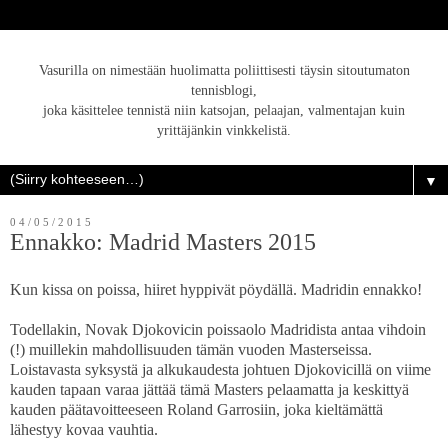
Vasurilla on nimestään huolimatta poliittisesti täysin sitoutumaton
tennisblogi,
joka käsittelee tennistä niin katsojan, pelaajan, valmentajan kuin
yrittäjänkin vinkkelistä.
▼
04/05/2015
Ennakko: Madrid Masters 2015
Kun kissa on poissa, hiiret hyppivät pöydällä. Madridin ennakko!
Todellakin, Novak Djokovicin poissaolo Madridista antaa vihdoin
(!) muillekin mahdollisuuden tämän vuoden Masterseissa.
Loistavasta syksystä ja alkukaudesta johtuen Djokovicillä on viime
kauden tapaan varaa jättää tämä Masters pelaamatta ja keskittyä
kauden päätavoitteeseen Roland Garrosiin, joka kieltämättä
lähestyy kovaa vauhtia.