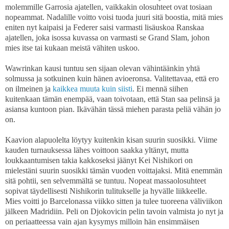
molemmille Garrosia ajatellen, vaikkakin olosuhteet ovat tosiaan
nopeammat. Nadalille voitto voisi tuoda juuri sitä boostia, mitä mies
eniten nyt kaipaisi ja Federer saisi varmasti lisäuskoa Ranskaa
ajatellen, joka isossa kuvassa on varmasti se Grand Slam, johon
mies itse tai kukaan meistä vähiten uskoo.
Wawrinkan kausi tuntuu sen sijaan olevan vähintäänkin yhtä
solmussa ja sotkuinen kuin hänen avioeronsa. Valitettavaa, että ero
on ilmeinen ja
kaikkea muuta kuin siisti
. Ei mennä siihen
kuitenkaan tämän enempää, vaan toivotaan, että Stan saa pelinsä ja
asiansa kuntoon pian. Ikävähän tässä miehen parasta peliä vähän jo
on.
Kaavion alapuolelta löytyy kuitenkin kisan suurin suosikki. Viime
kauden turnauksessa lähes voittoon saakka yltänyt, mutta
loukkaantumisen takia kakkoseksi jäänyt Kei Nishikori on
mielestäni suurin suosikki tämän vuoden voittajaksi. Mitä enemmän
sitä pohtii, sen selvemmältä se tuntuu. Nopeat massaolosuhteet
sopivat täydellisesti Nishikorin tulitukselle ja hyvälle liikkeelle.
Mies voitti jo Barcelonassa viikko sitten ja tulee tuoreena väliviikon
jälkeen Madridiin. Peli on Djokovicin pelin tavoin valmista jo nyt ja
on periaatteessa vain ajan kysymys milloin hän ensimmäisen