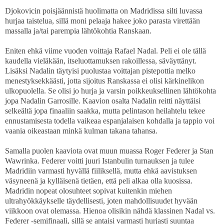
Djokovicin poisjäännistä huolimatta on Madridissa silti luvassa
hurjaa taistelua, sillä moni pelaaja hakee joko parasta virettään
massalla ja/tai parempia lähtökohtia Ranskaan.
Eniten ehkä viime vuoden voittaja Rafael Nadal. Peli ei ole tällä
kaudella vieläkään, itseluottamuksen rakoillessa, säväyttänyt.
Lisäksi Nadalin täytyisi puolustaa voittajan pistepottia melko
menestyksekkäästi, jotta sijoitus Ranskassa ei olisi kärkinelikon
ulkopuolella. Se olisi jo hurja ja varsin poikkeuksellinen lähtökohta
jopa Nadalin Garrosille. Kaavion osalta Nadalin reitti näyttäisi
selkeältä jopa finaaliin saakka, mutta pelintason heilahtelu tekee
ennustamisesta todella vaikeaa espanjalaisen kohdalla ja tappio voi
vaania oikeastaan minkä kulman takana tahansa.
Samalla puolen kaaviota ovat muun muassa Roger Federer ja Stan
Wawrinka. Federer voitti juuri Istanbulin turnauksen ja tulee
Madridiin varmasti hyvällä fiiliksellä, mutta ehkä aavistuksen
väsyneenä ja kylläisenä tietäen, että peli alkaa olla kuosissa.
Madridin nopeat olosuhteet sopivat kuitenkin miehen
ultrahyökkäykselle täydellisesti, joten mahdollisuudet hyvään
viikkoon ovat olemassa. Hienoa olisikin nähdä klassinen Nadal vs.
Federer -semifinaali, sillä se antaisi varmasti hurjasti suuntaa