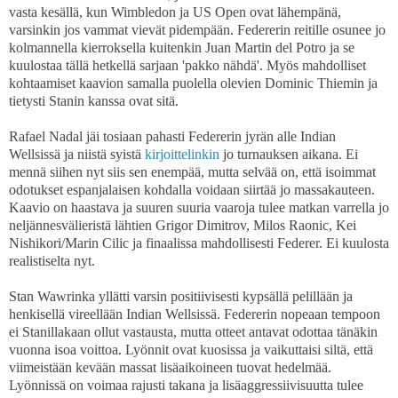
vasta kesällä, kun Wimbledon ja US Open ovat lähempänä,
varsinkin jos vammat vievät pidempään. Federerin reitille osunee jo
kolmannella kierroksella kuitenkin Juan Martin del Potro ja se
kuulostaa tällä hetkellä sarjaan 'pakko nähdä'. Myös mahdolliset
kohtaamiset kaavion samalla puolella olevien Dominic Thiemin ja
tietysti Stanin kanssa ovat sitä.
Rafael Nadal jäi tosiaan pahasti Federerin jyrän alle Indian
Wellsissä ja niistä syistä
kirjoittelinkin
jo turnauksen aikana. Ei
mennä siihen nyt siis sen enempää, mutta selvää on, että isoimmat
odotukset espanjalaisen kohdalla voidaan siirtää jo massakauteen.
Kaavio on haastava ja suuren suuria vaaroja tulee matkan varrella jo
neljännesvälieristä lähtien Grigor Dimitrov, Milos Raonic, Kei
Nishikori/Marin Cilic ja finaalissa mahdollisesti Federer. Ei kuulosta
realistiselta nyt.
Stan Wawrinka yllätti varsin positiivisesti kypsällä pelillään ja
henkisellä vireellään Indian Wellsissä. Federerin nopeaan tempoon
ei Stanillakaan ollut vastausta, mutta otteet antavat odottaa tänäkin
vuonna isoa voittoa. Lyönnit ovat kuosissa ja vaikuttaisi siltä, että
viimeistään kevään massat lisäaikoineen tuovat hedelmää.
Lyönnissä on voimaa rajusti takana ja lisäaggressiivisuutta tulee