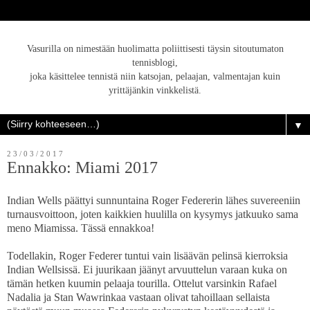
Vasurilla on nimestään huolimatta poliittisesti täysin sitoutumaton
tennisblogi,
joka käsittelee tennistä niin katsojan, pelaajan, valmentajan kuin
yrittäjänkin vinkkelistä.
▼
23/03/2017
Ennakko: Miami 2017
Indian Wells päättyi sunnuntaina Roger Federerin lähes suvereeniin
turnausvoittoon, joten kaikkien huulilla on kysymys jatkuuko sama
meno Miamissa. Tässä ennakkoa!
Todellakin, Roger Federer tuntui vain lisäävän pelinsä kierroksia
Indian Wellsissä. Ei juurikaan jäänyt arvuuttelun varaan kuka on
tämän hetken kuumin pelaaja tourilla. Ottelut varsinkin Rafael
Nadalia ja Stan Wawrinkaa vastaan olivat tahoillaan sellaista