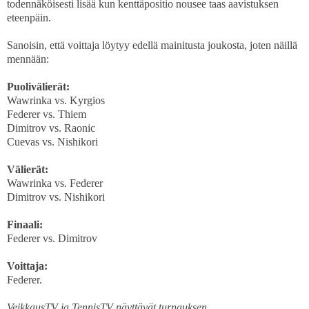
todennäköisesti lisää kun kenttäpositio nousee taas aavistuksen
eteenpäin.
Sanoisin, että voittaja löytyy edellä mainitusta joukosta, joten näillä
mennään:
Puolivälierät:
Wawrinka vs. Kyrgios
Federer vs. Thiem
Dimitrov vs. Raonic
Cuevas vs. Nishikori
Välierät:
Wawrinka vs. Federer
Dimitrov vs. Nishikori
Finaali:
Federer vs. Dimitrov
Voittaja:
Federer.
VeikkausTV ja TennisTV näyttävät turnauksen.