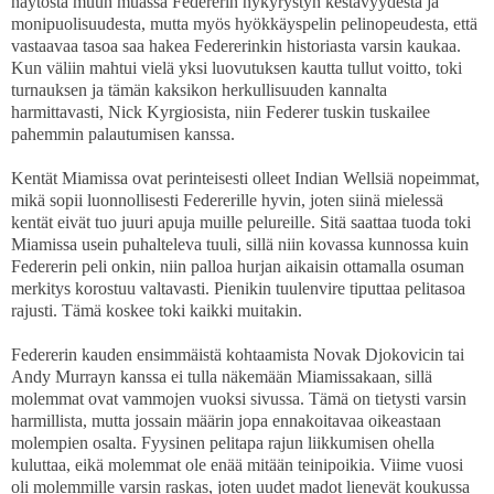
näytöstä muun muassa Federerin nykyrystyn kestävyydestä ja
monipuolisuudesta, mutta myös hyökkäyspelin pelinopeudesta, että
vastaavaa tasoa saa hakea Federerinkin historiasta varsin kaukaa.
Kun väliin mahtui vielä yksi luovutuksen kautta tullut voitto, toki
turnauksen ja tämän kaksikon herkullisuuden kannalta
harmittavasti, Nick Kyrgiosista, niin Federer tuskin tuskailee
pahemmin palautumisen kanssa.
Kentät Miamissa ovat perinteisesti olleet Indian Wellsiä nopeimmat,
mikä sopii luonnollisesti Federerille hyvin, joten siinä mielessä
kentät eivät tuo juuri apuja muille pelureille. Sitä saattaa tuoda toki
Miamissa usein puhalteleva tuuli, sillä niin kovassa kunnossa kuin
Federerin peli onkin, niin palloa hurjan aikaisin ottamalla osuman
merkitys korostuu valtavasti. Pienikin tuulenvire tiputtaa pelitasoa
rajusti. Tämä koskee toki kaikki muitakin.
Federerin kauden ensimmäistä kohtaamista Novak Djokovicin tai
Andy Murrayn kanssa ei tulla näkemään Miamissakaan, sillä
molemmat ovat vammojen vuoksi sivussa. Tämä on tietysti varsin
harmillista, mutta jossain määrin jopa ennakoitavaa oikeastaan
molempien osalta. Fyysinen pelitapa rajun liikkumisen ohella
kuluttaa, eikä molemmat ole enää mitään teinipoikia. Viime vuosi
oli molemmille varsin raskas, joten uudet madot lienevät koukussa