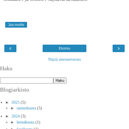
Jaa muille
‹
›
Etusivu
Näytä internetversio
Haku
Blogiarkisto
►
2025
(5)
►
tammikuuta
(5)
►
2024
(3)
►
heinäkuuta
(1)
►
kesäkuuta
(1)