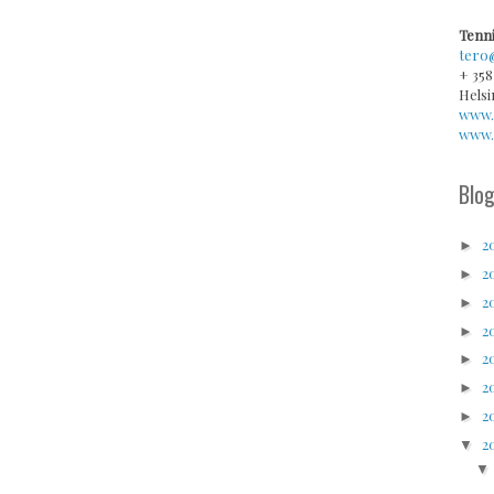
Tenni
tero
+ 358
Helsi
www.
www.v
Blog
2
►
2
►
2
►
2
►
2
►
2
►
2
►
2
▼