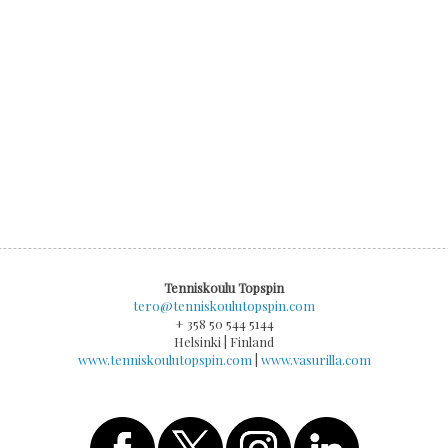
Tenniskoulu Topspin
tero@tenniskoulutopspin.com
+ 358 50 544 5144
Helsinki | Finland
www.tenniskoulutopspin.com
|
www.vasurilla.com