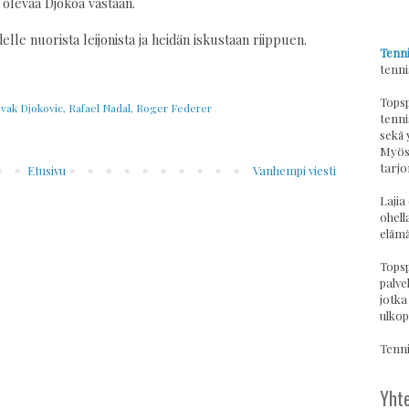
 olevaa Djokoa vastaan.
elle nuorista leijonista ja heidän iskustaan riippuen.
Tenni
tenni
Topsp
vak Djokovic
,
Rafael Nadal
,
Roger Federer
tenni
sekä 
Myös 
tarjo
Etusivu
Vanhempi viesti
Lajia
ohell
elämä
Topsp
palvel
jotka
ulkop
Tennis
Yhte