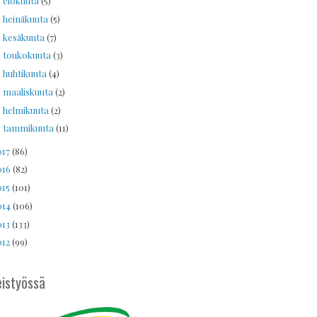
elokuuta
(5)
►
heinäkuuta
(5)
►
kesäkuuta
(7)
►
toukokuuta
(3)
►
huhtikuuta
(4)
►
maaliskuuta
(2)
►
helmikuuta
(2)
►
tammikuuta
(11)
►
017
(86)
016
(82)
015
(101)
014
(106)
013
(133)
012
(99)
istyössä