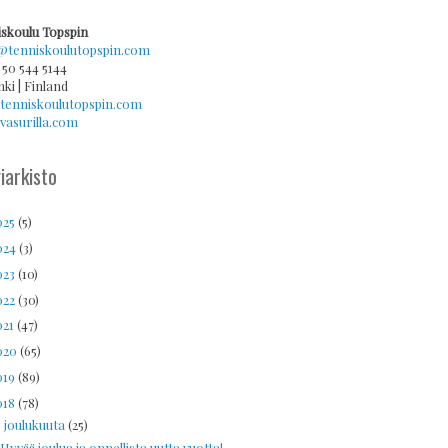
skoulu Topspin
@tenniskoulutopspin.com
 50 544 5144
nki | Finland
tenniskoulutopspin.com
asurilla.com
iarkisto
025
(5)
024
(3)
023
(10)
022
(30)
021
(47)
020
(65)
019
(89)
018
(78)
joulukuuta
(25)
▼
Hyvää joulua ja onnellista uutta vuotta!