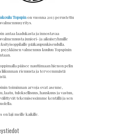
skoulu Topspin
on vuonna 2013 perustettu
svalmennusyritys.
in antaa laadukasta ja innostavaa
svalmennusta juniori- ja aikuisryhmille
yksityisoppilaille pääkaupunkiseudulla.
psyykkinen valmennus kuuluu Topspinin
ntaan.
 oppimalla pääsee nauttimaan hienon pelin
a liikunnan riemusta ja terveemmästä
stä.
inin toiminnan arvoja ovat asenne,
u, laatu, tuloksellisuus, hauskuus ja vastuu,
 välittyvät tekemisessämme kentällä ja sen
uolella.
 on laji meille kaikille.
ystiedot