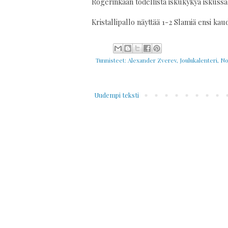
Rogerinkaan todellista iskukykyä iskussa
Kristallipallo näyttää 1-2 Slamiä ensi kaud
Tunnisteet:
Alexander Zverev
,
Joulukalenteri
,
No
Uudempi teksti