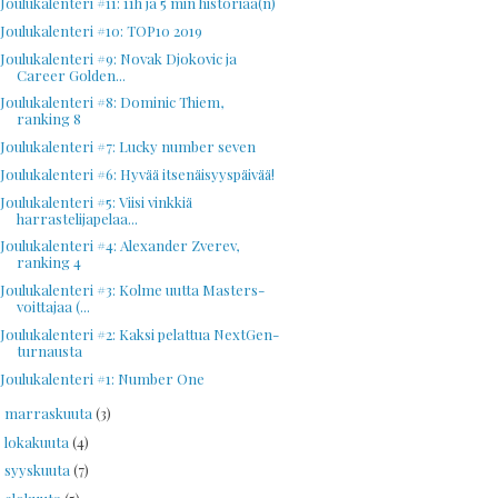
Joulukalenteri #11: 11h ja 5 min historiaa(n)
Joulukalenteri #10: TOP10 2019
Joulukalenteri #9: Novak Djokovic ja
Career Golden...
Joulukalenteri #8: Dominic Thiem,
ranking 8
Joulukalenteri #7: Lucky number seven
Joulukalenteri #6: Hyvää itsenäisyyspäivää!
Joulukalenteri #5: Viisi vinkkiä
harrastelijapelaa...
Joulukalenteri #4: Alexander Zverev,
ranking 4
Joulukalenteri #3: Kolme uutta Masters-
voittajaa (...
Joulukalenteri #2: Kaksi pelattua NextGen-
turnausta
Joulukalenteri #1: Number One
marraskuuta
(3)
►
lokakuuta
(4)
►
syyskuuta
(7)
►