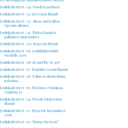
Joulukalenteri #24: Vuoden parhaat
Joulukalenteri #23: Serenan Slamit
Joulukalenteri #22: Aikaa Australian
Openin alkuun
Joulukalenteri #21: Yhden kauden
palkintorahaennätys
Joulukalenteri #20: Rogerin Slamit
Joulukalenteri #19: Joululahjavinkki
vuodelle 2019
Joulukalenteri #18: 18 and life to go!
Joulukalenteri #17: Nadalin Grand Slamit
Joulukalenteri #16: Paluu 16 sijoitettuun
pelaajaa...
Joulukalenteri #15: Stefanos Tsitsipas,
ranking 15
Joulukalenteri #14: Novak Djokovicin
Slamit
Joulukalenteri #13: Rogerin turnaukset
2018
Joulukalenteri #12: Tusina täyteen?