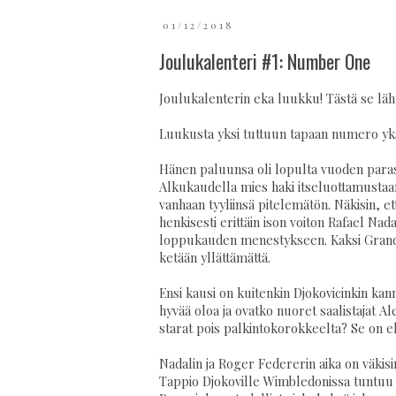
01/12/2018
Joulukalenteri #1: Number One
Joulukalenterin eka luukku! Tästä se läh
Luukusta yksi tuttuun tapaan numero yks
Hänen paluunsa oli lopulta vuoden paras
Alkukaudella mies haki itseluottamustaan 
vanhaan tyyliinsä pitelemätön. Näkisin, et
henkisesti erittäin ison voiton Rafael Nad
loppukauden menestykseen. Kaksi Grand Sl
ketään yllättämättä.
Ensi kausi on kuitenkin Djokovicinkin kann
hyvää oloa ja ovatko nuoret saalistajat 
starat pois palkintokorokkeelta? Se on eh
Nadalin ja Roger Federerin aika on väkisi
Tappio Djokoville Wimbledonissa tuntuu N