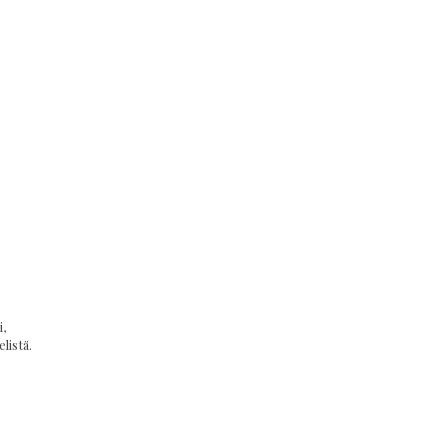
,
listä.