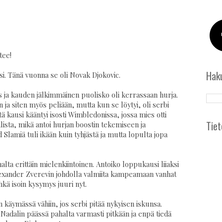
tee!
Hak
i. Tänä vuonna se oli Novak Djokovic.
 ja kauden jälkimmäinen puolisko oli kerrassaan hurja.
ja siten myös peliään, mutta kun se löytyi, oli serbi
tä kausi kääntyi isosti Wimbledonissa, jossa mies otti
Tiet
alista, mikä antoi hurjan boostin tekemiseen ja
amiä tuli ikään kuin tyhjästä ja mutta lopulta jopa
alta erittäin mielenkiintoinen. Antoiko loppukausi liiaksi
Alexander Zverevin johdolla valmiita kampeamaan vanhat
kä isoin kysymys juuri nyt.
n käymässä vähiin, jos serbi pitää nykyisen iskunsa.
adalin päässä pahalta varmasti pitkään ja enpä tiedä