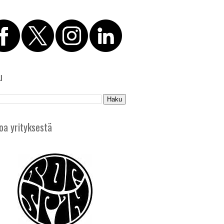
u
oa yrityksestä