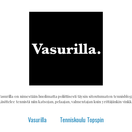
Vasurilla on nimestään huolimatta poliittisesti täysin sitoutumaton tennisblogi
käsittelee tennistä niin katsojan, pelaajan, valmentajan kuin yrittäjänkin vinkke
Vasurilla
Tenniskoulu Topspin