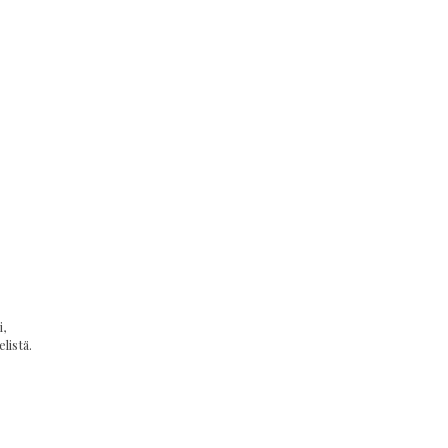
,
listä.