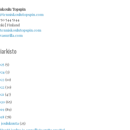
skoulu Topspin
@tenniskoulutopspin.com
 50 544 5144
nki | Finland
tenniskoulutopspin.com
asurilla.com
iarkisto
025
(5)
024
(3)
023
(10)
022
(30)
021
(47)
020
(65)
019
(89)
018
(78)
joulukuuta
(25)
▼
Hyvää joulua ja onnellista uutta vuotta!