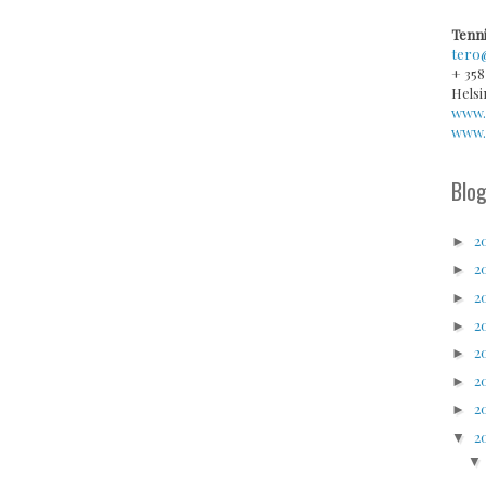
Tenni
tero
+ 358
Helsi
www.
www.v
Blog
2
►
2
►
2
►
2
►
2
►
2
►
2
►
2
▼