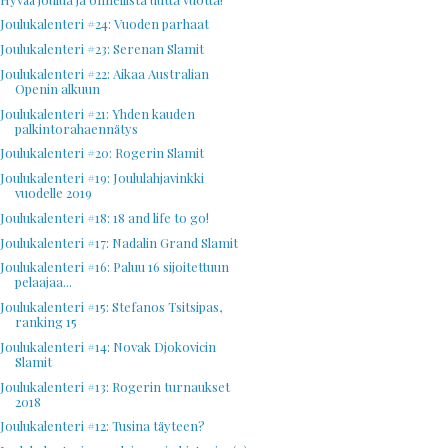
Joulukalenteri #24: Vuoden parhaat
Joulukalenteri #23: Serenan Slamit
Joulukalenteri #22: Aikaa Australian
Openin alkuun
Joulukalenteri #21: Yhden kauden
palkintorahaennätys
Joulukalenteri #20: Rogerin Slamit
Joulukalenteri #19: Joululahjavinkki
vuodelle 2019
Joulukalenteri #18: 18 and life to go!
Joulukalenteri #17: Nadalin Grand Slamit
Joulukalenteri #16: Paluu 16 sijoitettuun
pelaajaa...
Joulukalenteri #15: Stefanos Tsitsipas,
ranking 15
Joulukalenteri #14: Novak Djokovicin
Slamit
Joulukalenteri #13: Rogerin turnaukset
2018
Joulukalenteri #12: Tusina täyteen?