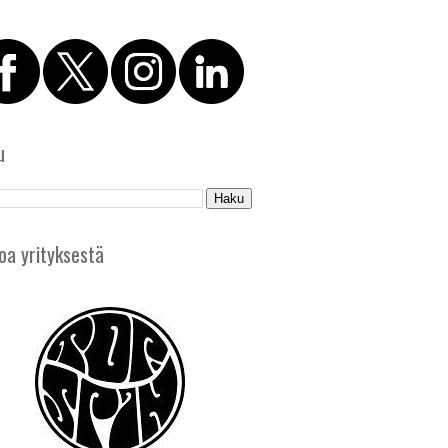
u
oa yrityksestä