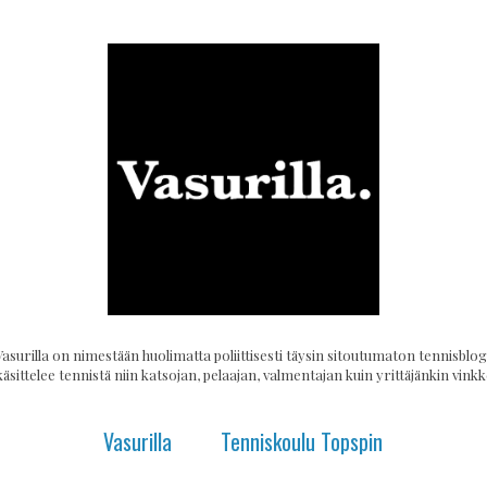
Vasurilla on nimestään huolimatta poliittisesti täysin sitoutumaton tennisblogi
käsittelee tennistä niin katsojan, pelaajan, valmentajan kuin yrittäjänkin vinkke
Vasurilla
Tenniskoulu Topspin