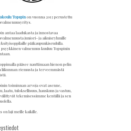
skoulu Topspin
on vuonna 2013 perustettu
svalmennusyritys.
in antaa laadukasta ja innostavaa
svalmennusta juniori- ja aikuisryhmille
yksityisoppilaille pääkaupunkiseudulla.
psyykkinen valmennus kuuluu Topspinin
ntaan.
 oppimalla pääsee nauttimaan hienon pelin
a liikunnan riemusta ja terveemmästä
stä.
inin toiminnan arvoja ovat asenne,
u, laatu, tuloksellisuus, hauskuus ja vastuu,
 välittyvät tekemisessämme kentällä ja sen
uolella.
 on laji meille kaikille.
ystiedot