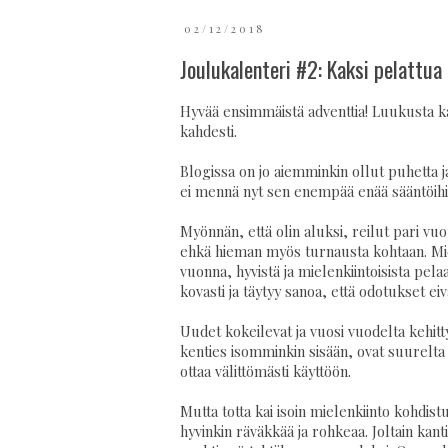
02/12/2018
Joulukalenteri #2: Kaksi pelattu
Hyvää ensimmäistä adventtia! Luukusta ka
kahdesti.
Blogissa on jo aiemminkin ollut puhetta ja 
ei mennä nyt sen enempää enää sääntöihin t
Myönnän, että olin aluksi, reilut pari vuo
ehkä hieman myös turnausta kohtaan. Mieti
vuonna, hyvistä ja mielenkiintoisista pela
kovasti ja täytyy sanoa, että odotukset eiv
Uudet kokeilevat ja vuosi vuodelta kehitt
kenties isomminkin sisään, ovat suurelta os
ottaa välittömästi käyttöön.
Mutta totta kai isoin mielenkiinto kohdistu
hyvinkin räväkkää ja rohkeaa. Joltain kant