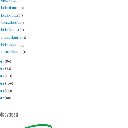
elokuuta
(5)
►
heinäkuuta
(5)
►
kesäkuuta
(7)
►
toukokuuta
(3)
►
huhtikuuta
(4)
►
maaliskuuta
(2)
►
helmikuuta
(2)
►
tammikuuta
(11)
►
017
(86)
016
(82)
015
(101)
014
(106)
013
(133)
012
(99)
istyössä