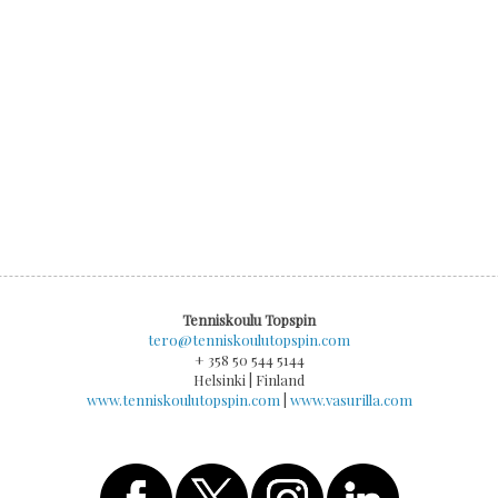
Tenniskoulu Topspin
tero@tenniskoulutopspin.com
+ 358 50 544 5144
Helsinki | Finland
www.tenniskoulutopspin.com
|
www.vasurilla.com