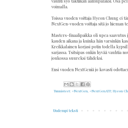
vauhti syö taktiikan aamupalaksi. Osa pel
voimalla.
Toissa vuoden voittaja Hyeon Chung ei t
NextGen-vuoden voittaja sitä jo hieman te
Masters-finaalipaikka oli upea saavutus ja
kauden aikana ja kuinka hän varsinkin ka
Kreikkalainen korjasi potin todella kypsill
sarjassa. Tsitsipas onkin hyvää vauhtia 
joukossa suureksi tähdeksi.
Ensi vuoden NextGeniä jo kovasti odottae
Tunnisteet:
#NextGen
,
#NextGenATP
,
Hyeon C
Uudempi teksti