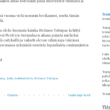
aajista antaa todellakin palaa nuoruuden vimmalla ja
Tenni
änä vuonna vielä isommin breikannut, mutta tämän
tenni
ki.
Topsp
 oli ilo huomata kuinka Stefanos Tsitsipas kehittyi
tenni
svoi NextGen-turnauksen aikana pojasta mieheksi.
sekä 
ä esityksillä ja vaikutti olevan vähän jopa väärässä
Myös 
nousemassa nykyisistä suurista lupauksista ensimmäisten
tarjo
Lajia
ohell
n!
elämä
Topsp
palvel
hung
,
Joulu
,
Joulukalenteri
,
Stefanos Tsitsipas
jotka
ulkop
Tennis
Etusivu
Vanhempi viesti
Yhte