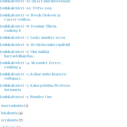
Joulukalenteri #11: 11h ja 5 min historiaa(n)
Joulukalenteri #10: TOP10 2019
Joulukalenteri #9: Novak Djokovic ja
Career Golden...
Joulukalenteri #8: Dominic Thiem,
ranking 8
Joulukalenteri #7: Lucky number seven
Joulukalenteri #6: Hyvää itsenäisyyspäivää!
Joulukalenteri #5: Viisi vinkkiä
harrastelijapelaa...
Joulukalenteri #4: Alexander Zverev,
ranking 4
Joulukalenteri #3: Kolme uutta Masters-
voittajaa (...
Joulukalenteri #2: Kaksi pelattua NextGen-
turnausta
Joulukalenteri #1: Number One
marraskuuta
(3)
►
lokakuuta
(4)
►
syyskuuta
(7)
►