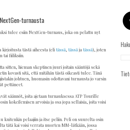
a NextGen-turnausta
ksi tulee esiin NextGen-turnaus, joka on pelattu nyt
Hak
kirjoitusta tästä aiheesta (eli
tässä
,
tässä
ja
tässä
), joten
ai fiiliksiin.
tta sitten, hieman skeptinen juuri joitain sääntöjä sekä
Tiet
n kovasti sitä, että mitähän tästä oikeasti tulee. Tänä
ajistakin johtuen, huomasin odottavani turnausta jo varsin
ät pettäneet.
yvät säännöt, joita ajetaan turnauksessa ATP Tourille
in kokeilemisen arvoisia ja osa jopa sellaisia, joita voisi
u kuitenkin pelaajiin ja itse peliin. Peli on suurelta osin
ilta tätä kai voisi verrata nuorten MM-lätkään, jossa