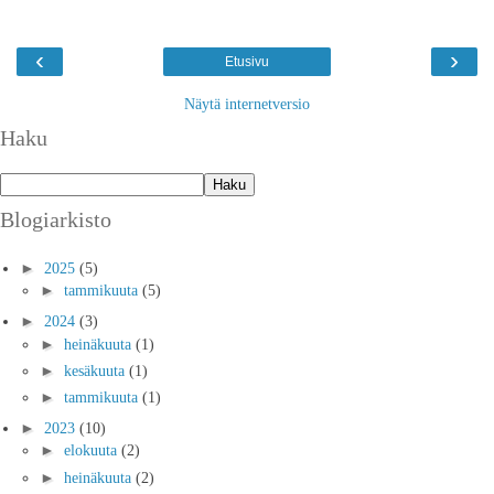
‹
›
Etusivu
Näytä internetversio
Haku
Blogiarkisto
►
2025
(5)
►
tammikuuta
(5)
►
2024
(3)
►
heinäkuuta
(1)
►
kesäkuuta
(1)
►
tammikuuta
(1)
►
2023
(10)
►
elokuuta
(2)
►
heinäkuuta
(2)