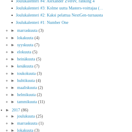
Joulukalenteri #4: Alexander Zverev, ranking 4
Joulukalenteri #3: Kolme uutta Masters-voittajaa (...
Joulukalenteri #2: Kaksi pelattua NextGen-turnausta
Joulukalenteri #1: Number One
►
marraskuuta
(3)
►
lokakuuta
(4)
►
syyskuuta
(7)
►
elokuuta
(5)
►
heinäkuuta
(5)
►
kesäkuuta
(7)
►
toukokuuta
(3)
►
huhtikuuta
(4)
►
maaliskuuta
(2)
►
helmikuuta
(2)
►
tammikuuta
(11)
►
2017
(86)
►
joulukuuta
(25)
►
marraskuuta
(1)
►
lokakuuta
(3)