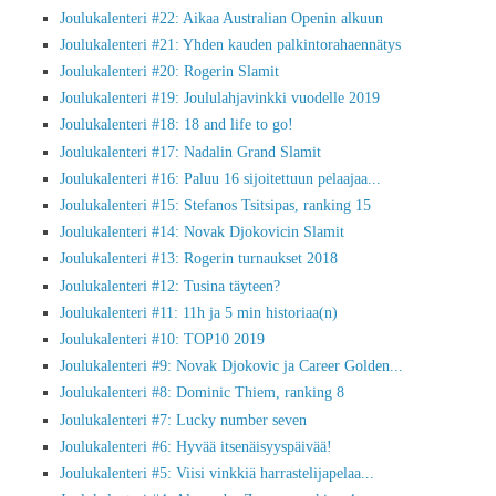
Joulukalenteri #22: Aikaa Australian Openin alkuun
Joulukalenteri #21: Yhden kauden palkintorahaennätys
Joulukalenteri #20: Rogerin Slamit
Joulukalenteri #19: Joululahjavinkki vuodelle 2019
Joulukalenteri #18: 18 and life to go!
Joulukalenteri #17: Nadalin Grand Slamit
Joulukalenteri #16: Paluu 16 sijoitettuun pelaajaa...
Joulukalenteri #15: Stefanos Tsitsipas, ranking 15
Joulukalenteri #14: Novak Djokovicin Slamit
Joulukalenteri #13: Rogerin turnaukset 2018
Joulukalenteri #12: Tusina täyteen?
Joulukalenteri #11: 11h ja 5 min historiaa(n)
Joulukalenteri #10: TOP10 2019
Joulukalenteri #9: Novak Djokovic ja Career Golden...
Joulukalenteri #8: Dominic Thiem, ranking 8
Joulukalenteri #7: Lucky number seven
Joulukalenteri #6: Hyvää itsenäisyyspäivää!
Joulukalenteri #5: Viisi vinkkiä harrastelijapelaa...