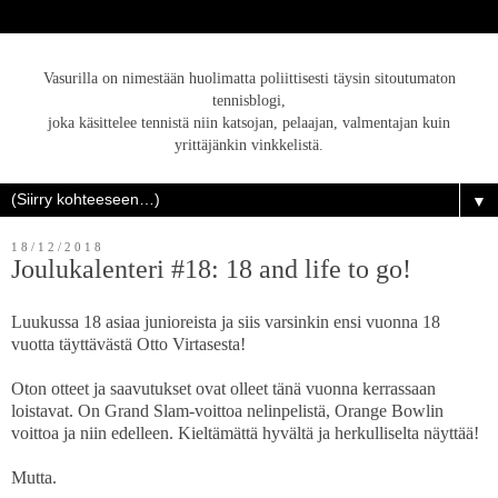
Vasurilla on nimestään huolimatta poliittisesti täysin sitoutumaton
tennisblogi,
joka käsittelee tennistä niin katsojan, pelaajan, valmentajan kuin
yrittäjänkin vinkkelistä.
▼
18/12/2018
Joulukalenteri #18: 18 and life to go!
Luukussa 18 asiaa junioreista ja siis varsinkin ensi vuonna 18
vuotta täyttävästä Otto Virtasesta!
Oton otteet ja saavutukset ovat olleet tänä vuonna kerrassaan
loistavat. On Grand Slam-voittoa nelinpelistä, Orange Bowlin
voittoa ja niin edelleen. Kieltämättä hyvältä ja herkulliselta näyttää!
Mutta.