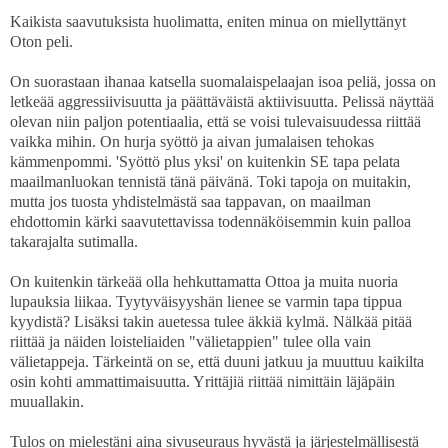
Kaikista saavutuksista huolimatta, eniten minua on miellyttänyt
Oton peli.
On suorastaan ihanaa katsella suomalaispelaajan isoa peliä, jossa on
letkeää aggressiivisuutta ja päättäväistä aktiivisuutta. Pelissä näyttää
olevan niin paljon potentiaalia, että se voisi tulevaisuudessa riittää
vaikka mihin. On hurja syöttö ja aivan jumalaisen tehokas
kämmenpommi. 'Syöttö plus yksi' on kuitenkin SE tapa pelata
maailmanluokan tennistä tänä päivänä. Toki tapoja on muitakin,
mutta jos tuosta yhdistelmästä saa tappavan, on maailman
ehdottomin kärki saavutettavissa todennäköisemmin kuin palloa
takarajalta sutimalla.
On kuitenkin tärkeää olla hehkuttamatta Ottoa ja muita nuoria
lupauksia liikaa. Tyytyväisyyshän lienee se varmin tapa tippua
kyydistä? Lisäksi takin auetessa tulee äkkiä kylmä. Nälkää pitää
riittää ja näiden loisteliaiden "välietappien" tulee olla vain
välietappeja. Tärkeintä on se, että duuni jatkuu ja muuttuu kaikilta
osin kohti ammattimaisuutta. Yrittäjiä riittää nimittäin läjäpäin
muuallakin.
Tulos on mielestäni aina sivuseuraus hyvästä ja järjestelmällisestä