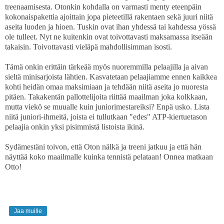
treenaamisesta. Otonkin kohdalla on varmasti menty eteenpäin
kokonaispakettia ajoittain jopa pieteetillä rakentaen sekä juuri niitä
aseita luoden ja hioen. Tuskin ovat ihan yhdessä tai kahdessa yössä
ole tulleet. Nyt ne kuitenkin ovat toivottavasti maksamassa itseään
takaisin. Toivottavasti vieläpä mahdollisimman isosti.
Tämä onkin erittäin tärkeää myös nuoremmilla pelaajilla ja aivan
sieltä minisarjoista lähtien. Kasvatetaan pelaajiamme ennen kaikkea
kohti heidän omaa maksimiaan ja tehdään niitä aseita jo nuoresta
pitäen. Takakentän pallottelijoita riittää maailman joka kolkkaan,
mutta viekö se muualle kuin juniorimestareiksi? Enpä usko. Lista
niitä juniori-ihmeitä, joista ei tullutkaan "edes" ATP-kiertuetason
pelaajia onkin yksi pisimmistä listoista ikinä.
Sydämestäni toivon, että Oton nälkä ja treeni jatkuu ja että hän
näyttää koko maailmalle kuinka tennistä pelataan! Onnea matkaan
Otto!
Jaa muille