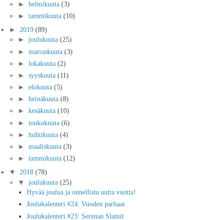
►
helmikuuta
(3)
►
tammikuuta
(10)
►
2019
(89)
►
joulukuuta
(25)
►
marraskuuta
(3)
►
lokakuuta
(2)
►
syyskuuta
(11)
►
elokuuta
(5)
►
heinäkuuta
(8)
►
kesäkuuta
(10)
►
toukokuuta
(6)
►
huhtikuuta
(4)
►
maaliskuuta
(3)
►
tammikuuta
(12)
▼
2018
(78)
▼
joulukuuta
(25)
Hyvää joulua ja onnellista uutta vuotta!
Joulukalenteri #24: Vuoden parhaat
Joulukalenteri #23: Serenan Slamit