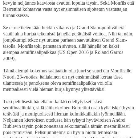
kevyin neljännes kaaviosta avautui lopulta täysin. Sekä Monfils että
Berrettini kohtaavat vasta nyt ensimmäisen sijoitetun vastustajan
turnauksessa.
Se ei ole tietenkään heidän vikansa ja Grand Slam-puolivälierä
vaatii aina hurjaa tekemistä ja neljä perättäistä voittoa. Niin tai näin,
jompikumpi tekee nyt uransa parhaan saavutuksen Grand Slam-
tasolla, Monfils toki parastaan sivuten, sillä hänellä on kaksi
aiempaa semifinaalipaikkaa (US Open 2016 ja Roland Garros
2009).
Tämä aiempi kokemus saattaakin olla juuri se suuri etu Monfilsille.
Nuori, 23-vuotias, italialainen on nyt ensimmäistä kertaa tässä
tilanteessa ja panoksena oleva semifinaalipaikka voi olla
mentaalisesti vielä hieman hurja kynnys ylitettäväksi.
Toki pelillisesti hänellä on kaikki edellytykset iskeä
semifinaaliinkin, sillä jättikokoinen Berrettini osaa kyllä iskeä hyvin
terävästi ja monipuolisesti hieman kulmikkaillakin lyönneillään.
Neljännen kierroksen ottelussa hän tylsytti hyvävireisen Andrei
Rublevin täysin pois zonestaan sekoittamalla tämän mestarillisesti
pois rytmistään. Pelisuunnitelma oli hyvin hiottu tennisdata-