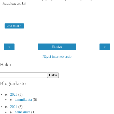
kaudella 2019.
Jaa muille
‹
›
Etusivu
Näytä internetversio
Haku
Blogiarkisto
►
2025
(5)
►
tammikuuta
(5)
►
2024
(3)
►
heinäkuuta
(1)