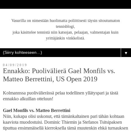
Vasurilla on nimestään huolimatta poliittisesti täysin sitoutumaton
tennisblogi,
joka käsittelee tennistä niin katsojan, pelaajan, valmentajan kuin
yrittäjänkin vinkkelistä.
▼
04/09/2019
Ennakko: Puolivälierä Gael Monfils vs.
Matteo Berrettini, US Open 2019
Kolmannssa puolivälierässä pelaa todellinen yllätyspari ja tästä
ennakko alkuillan otteluun!
Gael Monfils vs. Matteo Berrettini
Niin, kukapa olisi uskonut, että tämänkaltainen pari tähän kohtaan
kaaviota muodostuisi. Dominic Thiemin ja Stefanos Tsitsipaksen
tiputtua ensimmäisellä kierroksella tämä muutenkin ehkä turnauksen