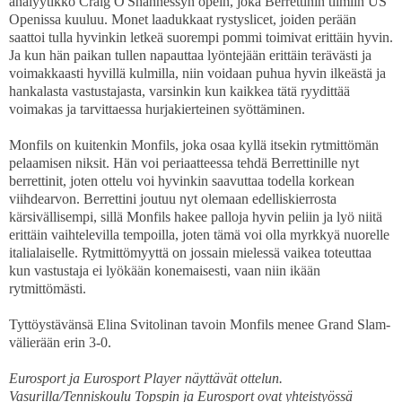
analyytikko Craig O'Shannessyn opein, joka Berrettinin tiimiin US
Openissa kuuluu. Monet laadukkaat rystyslicet, joiden perään
saattoi tulla hyvinkin letkeä suorempi pommi toimivat erittäin hyvin.
Ja kun hän paikan tullen napauttaa lyöntejään erittäin terävästi ja
voimakkaasti hyvillä kulmilla, niin voidaan puhua hyvin ilkeästä ja
hankalasta vastustajasta, varsinkin kun kaikkea tätä ryydittää
voimakas ja tarvittaessa hurjakierteinen syöttäminen.
Monfils on kuitenkin Monfils, joka osaa kyllä itsekin rytmittömän
pelaamisen niksit. Hän voi periaatteessa tehdä Berrettinille nyt
berrettinit, joten ottelu voi hyvinkin saavuttaa todella korkean
viihdearvon. Berrettini joutuu nyt olemaan edelliskierrosta
kärsivällisempi, sillä Monfils hakee palloja hyvin peliin ja lyö niitä
erittäin vaihtelevilla tempoilla, joten tämä voi olla myrkkyä nuorelle
italialaiselle. Rytmittömyyttä on jossain mielessä vaikea toteuttaa
kun vastustaja ei lyökään konemaisesti, vaan niin ikään
rytmittömästi.
Tyttöystävänsä Elina Svitolinan tavoin Monfils menee Grand Slam-
välierään erin 3-0.
Eurosport ja Eurosport Player näyttävät ottelun.
Vasurilla/Tenniskoulu Topspin ja Eurosport ovat yhteistyössä