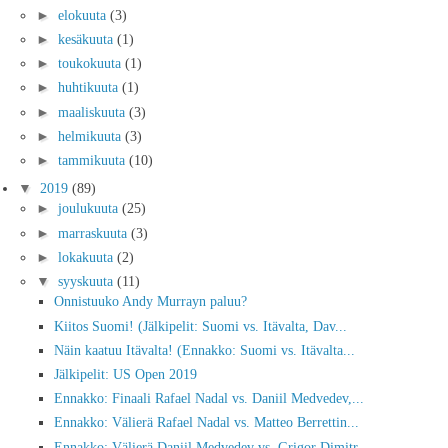
►
elokuuta
(3)
►
kesäkuuta
(1)
►
toukokuuta
(1)
►
huhtikuuta
(1)
►
maaliskuuta
(3)
►
helmikuuta
(3)
►
tammikuuta
(10)
▼
2019
(89)
►
joulukuuta
(25)
►
marraskuuta
(3)
►
lokakuuta
(2)
▼
syyskuuta
(11)
Onnistuuko Andy Murrayn paluu?
Kiitos Suomi! (Jälkipelit: Suomi vs. Itävalta, Dav...
Näin kaatuu Itävalta! (Ennakko: Suomi vs. Itävalta...
Jälkipelit: US Open 2019
Ennakko: Finaali Rafael Nadal vs. Daniil Medvedev,...
Ennakko: Välierä Rafael Nadal vs. Matteo Berrettin...
Ennakko: Välierä Daniil Medvedev vs. Grigor Dimitr...