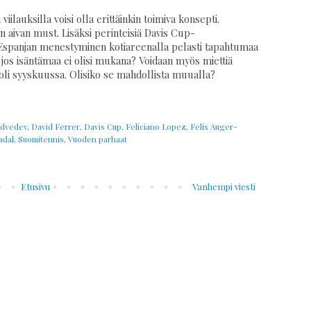
 viilauksilla voisi olla erittäinkin toimiva konsepti.
 aivan must. Lisäksi perinteisiä Davis Cup-
yt Espanjan menestyminen kotiareenalla pelasti tapahtumaa
, jos isäntämaa ei olisi mukana? Voidaan myös miettiä
li syyskuussa. Olisiko se mahdollista muualla?
edvedev
,
David Ferrer
,
Davis Cup
,
Feliciano Lopez
,
Felix Auger-
adal
,
Suomitennis
,
Vuoden parhaat
Etusivu
Vanhempi viesti