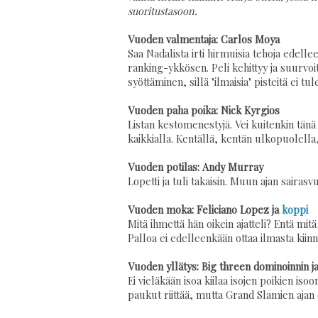
suoritustasoon.
Vuoden valmentaja: Carlos Moya
Saa Nadalista irti hirmuisia tehoja edell
ranking-ykkösen. Peli kehittyy ja suurvoi
syöttäminen, sillä "ilmaisia" pisteitä ei tul
Vuoden paha poika: Nick Kyrgios
Listan kestomenestyjä. Vei kuitenkin tänä
kaikkialla. Kentällä, kentän ulkopuolella, 
Vuoden potilas: Andy Murray
Lopetti ja tuli takaisin. Muun ajan sairasv
Vuoden moka: Feliciano Lopez ja
koppi
Mitä ihmettä hän oikein ajatteli? Entä mi
Palloa ei edelleenkään ottaa ilmasta kiinn
Vuoden yllätys: Big threen dominoinnin 
Ei vieläkään isoa kiilaa isojen poikien is
paukut riittää, mutta Grand Slamien ajan 