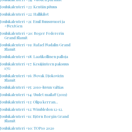
Joulukalenteri #23: Kentän pituus
Joulukalenteri #22: Hallikilot
Joulukalenteri #21: Emil Ruusuvuori ja
#NextGen
Joulukalenteri #20: Roger Federerin
Grand Slamit
Joulukalenteri #19: Rafael Nadalin Grand
Slamit
Joulukalenteri #18: Laatikollinen palloja
Joulukalenteri #17: Kesäjänteen paksuus
17G
Joulukalenteri #16: Novak Djokovicin
Slamit
Joulukalenteri #15: 2010-luvun valtias
Joulukalenteri #14: Uudet mailat! (2019)
Joulukalenteri #13: Olipa kerran...
Joulukalenteri #12: Wimbledon 12-12.
Joulukalenteri #11: Björn Borgin Grand
Slamit
Joulukalenteri #10: TOP10 2020