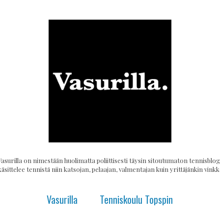
Vasurilla on nimestään huolimatta poliittisesti täysin sitoutumaton tennisblogi
käsittelee tennistä niin katsojan, pelaajan, valmentajan kuin yrittäjänkin vinkke
Vasurilla
Tenniskoulu Topspin