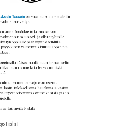
skoulu Topspin
on vuonna 2013 perustettu
svalmennusyritys.
in antaa laadukasta ja innostavaa
svalmennusta juniori- ja aikuisryhmille
yksityisoppilaille pääkaupunkiseudulla.
psyykkinen valmennus kuuluu Topspinin
ntaan.
 oppimalla pääsee nauttimaan hienon pelin
a liikunnan riemusta ja terveemmästä
stä.
inin toiminnan arvoja ovat asenne,
u, laatu, tuloksellisuus, hauskuus ja vastuu,
 välittyvät tekemisessämme kentällä ja sen
uolella.
 on laji meille kaikille.
ystiedot