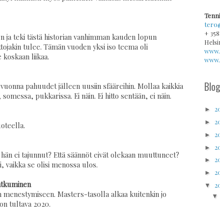
Tenni
tero
+ 358
een ja teki tästä historian vanhimman kauden lopun
Helsi
ttojakin tulee. Tämän vuoden yksi iso teema oli
www.
e koskaan liikaa.
www.v
Blog
 vuonna pahuudet jälleen uusiin sfääreihin. Mollaa kaikkia
somessa, pukkarissa. Ei näin. Ei hitto sentään, ei näin.
2
►
2
►
uoteella.
2
►
2
►
tä hän ei tajunnut? Että säännöt eivät olekaan muuttuneet?
2
►
i, vaikka se olisi menossa ulos.
2
►
jatkuminen
2
▼
oon menestymiseen. Masters-tasolla alkaa kuitenkin jo
on tultava 2020.