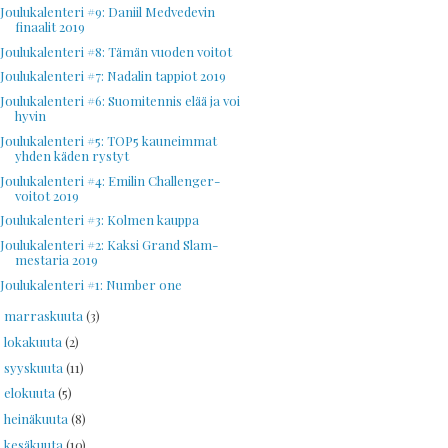
Joulukalenteri #9: Daniil Medvedevin
finaalit 2019
Joulukalenteri #8: Tämän vuoden voitot
Joulukalenteri #7: Nadalin tappiot 2019
Joulukalenteri #6: Suomitennis elää ja voi
hyvin
Joulukalenteri #5: TOP5 kauneimmat
yhden käden rystyt
Joulukalenteri #4: Emilin Challenger-
voitot 2019
Joulukalenteri #3: Kolmen kauppa
Joulukalenteri #2: Kaksi Grand Slam-
mestaria 2019
Joulukalenteri #1: Number one
marraskuuta
(3)
►
lokakuuta
(2)
►
syyskuuta
(11)
►
elokuuta
(5)
►
heinäkuuta
(8)
►
kesäkuuta
(10)
►