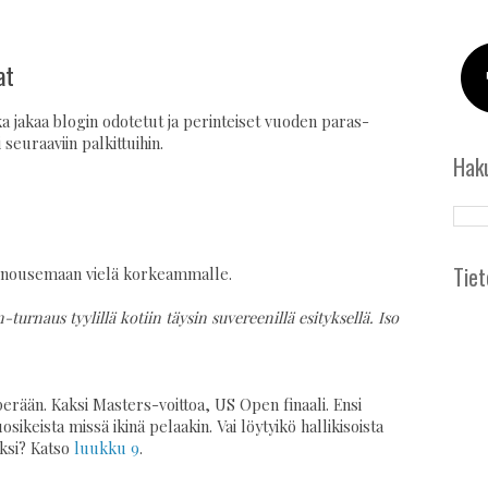
at
ka jakaa blogin odotetut ja perinteiset vuoden paras-
 seuraaviin palkittuihin.
Hak
Tiet
la nousemaan vielä korkeammalle.
rnaus tyylillä kotiin täysin suvereenillä esityksellä. Iso
 perään. Kaksi Masters-voittoa, US Open finaali. Ensi
keista missä ikinä pelaakin. Vai löytyikö hallikisoista
eksi? Katso
luukku 9
.