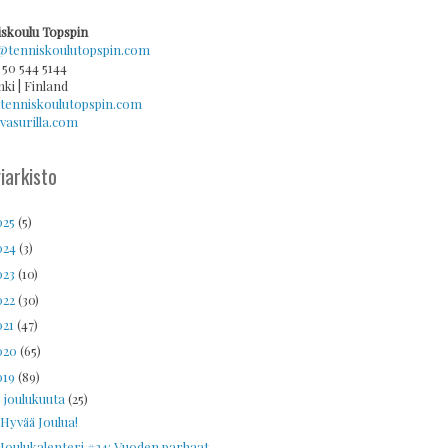
skoulu Topspin
@tenniskoulutopspin.com
 50 544 5144
nki | Finland
tenniskoulutopspin.com
asurilla.com
iarkisto
025
(5)
024
(3)
023
(10)
022
(30)
021
(47)
020
(65)
019
(89)
joulukuuta
(25)
▼
Hyvää Joulua!
Joulukalenteri #24: Vuoden parhaat