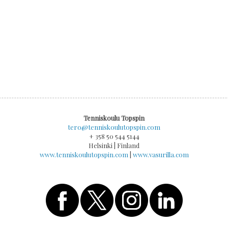
Tenniskoulu Topspin
tero@tenniskoulutopspin.com
+ 358 50 544 5144
Helsinki | Finland
www.tenniskoulutopspin.com
|
www.vasurilla.com