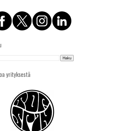
u
oa yrityksestä