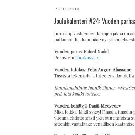
24/12/2019
Joulukalenteri #24: Vuoden parha
Juuri sopivasti ennen lahjojen jakoa on ai
palkinnot! Raati on päätynyt yksimielisesti
Vuoden paras: Rafael Nadal
Perustelut
luukussa 1
.
Vuoden tulokas: Felix Auger-Aliassime
Tasaista tekemistä ja tulee ensi kaudel
Kunniamaininta: Jannik Sinner. #NextGen-tu
peli, jota kaikki tottelee.
Vuoden kehittyjä: Daniil Medvedev
Mikä loikka! Mikä syksy! Finaalia finaalin
vuonna ehdottomasti yksi suurimmista suosi
sittenkin vastalääke venäläisen kaatamis