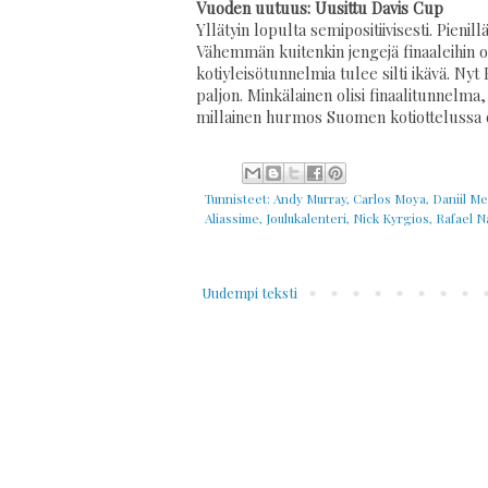
Vuoden uutuus: Uusittu Davis Cup
Yllätyin lopulta semipositiivisesti. Pienillä
Vähemmän kuitenkin jengejä finaaleihin on
kotiyleisötunnelmia tulee silti ikävä. N
paljon. Minkälainen olisi finaalitunnelma
millainen hurmos Suomen kotiottelussa o
Tunnisteet:
Andy Murray
,
Carlos Moya
,
Daniil M
Aliassime
,
Joulukalenteri
,
Nick Kyrgios
,
Rafael N
Uudempi teksti