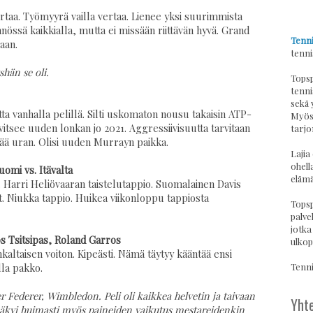
 vertaa. Työmyyrä vailla vertaa. Lienee yksi suurimmista
össä kaikkialla, mutta ei missään riittävän hyvä. Grand
Tenni
aan.
tenni
hän se oli.
Topsp
tenni
sekä 
a vanhalla pelillä. Silti uskomaton nousu takaisin ATP-
Myös 
arvitsee uuden lonkan jo 2021. Aggressiivisuutta tarvitaan
tarjo
ttää uran. Olisi uuden Murrayn paikka.
Lajia
ohell
omi vs. Itävalta
elämä
Harri Heliövaaran taistelutappio. Suomalainen Davis
. Niukka tappio. Huikea viikonloppu tappiosta
Topsp
palvel
jotka
s Tsitsipas, Roland Garros
ulkop
kaltaisen voiton. Kipeästi. Nämä täytyy kääntää ensi
Tennis
lla pakko.
Federer, Wimbledon. Peli oli kaikkea helvetin ja taivaan
Yhte
sa näkyi huimasti myös paineiden vaikutus mestareidenkin