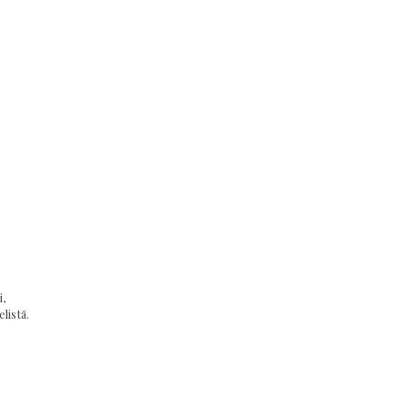
,
listä.