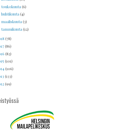
toukokuuta
(6)
►
huhtikuuta
(4)
►
maaliskuuta
(3)
►
tammikuuta
(12)
►
018
(78)
017
(86)
016
(82)
015
(101)
014
(106)
013
(133)
012
(99)
istyössä