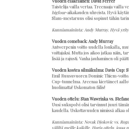
Vuoden eläkeläinen: David Ferrer
Taistelija vailla vertaa. Treenaaja vailla
bigfour
-aikakauden uhreista. Hyvä käytänn
Slam-mestaruus olisi sopinut tähän tarin
Kunniamaininta: Andy Murray. Hyvä yritys
Vuoden comeback: Andy Murray
Antwerpenin voitto uudella lonkalla, mutt
voittajaksi. Mutta jos aikoo jatkaa näin, t
lisää ja rajusti. Vanha jauhaminen oli pää
Vuoden kostea silmäkulma: Davis Cup: Su
Emil Ruusuvuoren Dominic Thiem-voitto. 
Cup-tunnelma. Areenaa kiertäneet aallot
huolimatta! Uskomaton fiilis!
Vuoden ottelu: Stan Wawrinka vs. Stefano
Uusi sukupolvi olisi tarvinnut juuri tämän
kaudella. Uskottavuuden nimissä alkaa o
Kunniamaininta: Novak Djokovic vs. Roger 
väliltä meille kaikille. Hurja ottelu, jos