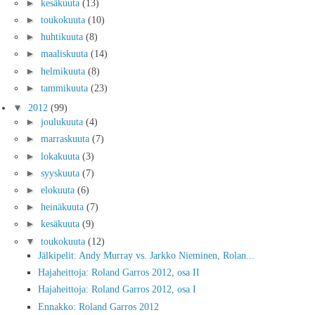
►
kesäkuuta
(13)
►
toukokuuta
(10)
►
huhtikuuta
(8)
►
maaliskuuta
(14)
►
helmikuuta
(8)
►
tammikuuta
(23)
▼
2012
(99)
►
joulukuuta
(4)
►
marraskuuta
(7)
►
lokakuuta
(3)
►
syyskuuta
(7)
►
elokuuta
(6)
►
heinäkuuta
(7)
►
kesäkuuta
(9)
▼
toukokuuta
(12)
Jälkipelit: Andy Murray vs. Jarkko Nieminen, Rolan...
Hajaheittoja: Roland Garros 2012, osa II
Hajaheittoja: Roland Garros 2012, osa I
Ennakko: Roland Garros 2012