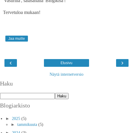
'Vasurilla', salasanalla 'Blogikisa'!
Tervetuloa mukaan!
Jaa muille
‹
›
Etusivu
Näytä internetversio
Haku
Blogiarkisto
►
2025
(5)
►
tammikuuta
(5)
►
2024
(3)