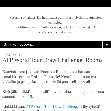
Vasurilla on nimestään huolimatta poliittisesti täysin sitoutumaton
tennisblogi,
joka käsittelee tennistä niin katsojan, pelaajan, valmentajan kuin
yrittäjänkin vinkkelistä.
▼
12/05/2012
ATP World Tour Draw Challenge: Rooma
Kaaviohaastot jatkuvat! Vuorossa Rooma, jossa haetaan
ennakkoasetelmia Roland Garrosille! Kenttäkikkailut on nyt
kikkailtu ja pelit pelataan perinteisellä punaisella massalla.
Rivit jälleen äkkiä kehiin, sillä kisa pamahtaa kiinni jo huomenna
sunnuntaina klo 12.
Linkki kisaan:
ATP World Tour Draw Challenge
. Liity ryhmään