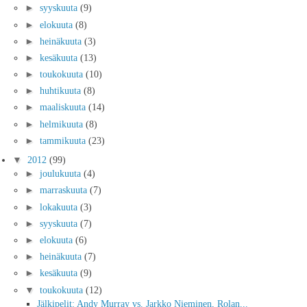
►
syyskuuta
(9)
►
elokuuta
(8)
►
heinäkuuta
(3)
►
kesäkuuta
(13)
►
toukokuuta
(10)
►
huhtikuuta
(8)
►
maaliskuuta
(14)
►
helmikuuta
(8)
►
tammikuuta
(23)
▼
2012
(99)
►
joulukuuta
(4)
►
marraskuuta
(7)
►
lokakuuta
(3)
►
syyskuuta
(7)
►
elokuuta
(6)
►
heinäkuuta
(7)
►
kesäkuuta
(9)
▼
toukokuuta
(12)
Jälkipelit: Andy Murray vs. Jarkko Nieminen, Rolan...