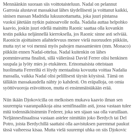
Mennäänkin suoraan siis voittotaisteluun. Nadal on pelannut
Garrosia alustavat massakisat lähes täydellisesti ja voittanut kaikki,
sinisen massan Madridia lukuunottamatta, joka juuri pintansa
vuoksi jätetään nytkin painoarvolle nolla. Nadalia auttaa helpohko
kaavio, joskin juuri edellä mainittu Raonic saattaa olla kovankin
testin paikka neljännellä kierroksella, jos Raonic sinne asti selviää.
Raonicin ajoittainen ailahtelevuus menee vielä nuoruuden piikkiin,
mutta nyt se voi mennä myös pahojen massamiesten (mm. Monaco)
piikkiin ennen Nadal-ottelua. Nadal kuitenkin on lähes
pomminvarma finalisti, sillä välierässä David Ferrer olisi henkinen
suupala ja lyöty mies jo etukäteen. Erinomaisista otteistaan
huolimatta Ferreriltä ei löydy mentaalista kovuutta voittaa Nadalia
massalla, vaikka Nadal olisi pelillisesti täysin köysissä. Tämä on
tälläkin massakaudella nähty jo kahdesti. On eräpalloja, on omia
syöttövuoroja erävoittoon, mutta ei ensimmäistäkään erää.
Niin ikään Djokovicilla on melkoisen mukava kaavio ilman sen
suurempia vaaranpaikkoja aina semifinaaliin asti, jossa vastaan tulee
mitä todennäköisimmin Federer, joka sen sijaan saa olla varuillaan.
Neljännesfinaalissa vastaan astelee nimittäin joko Berdych tai Del
Potro, joista Berdychillä saattaisi olla aavistuksen paremmat paukut
tässä vaiheessa kisaa. Mutta vielä suurempi uhka on siis Djokovic