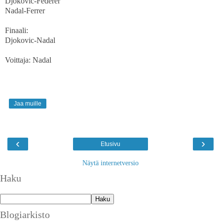
Djokovic-Federer
Nadal-Ferrer
Finaali:
Djokovic-Nadal
Voittaja: Nadal
Jaa muille
‹
›
Etusivu
Näytä internetversio
Haku
Blogiarkisto