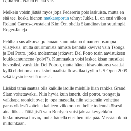
Djokovic- Nadal ei tätä vie.
Melkein voisin jättää myös jopa Federerin pois laskuista, mutta en
sitä tee, koska hienon
matkaraportin
tehnyt Jukka L. on ensi viikon
Roland Garros-avustajani Kim Ö:n ohella Skandinavian suurimpiä
Roger-faneja.
Pelithän siis alkoivat jo tänään sunnuntaina ilman sen isompia
yllätyksiä, mutta suurimmistä nimistä kentällä kävivät vain Tsonga
ja Del Potro, jotka molemmat jatkavat. Del Potro tosin aavistuksen
loukkaantuneena (polvi?). Kummatkin voisi laskea kisan mustiksi
hevosiksi, varsinkin Del Potron, mutta hänen kisavoittonsa vaatisi
kyllä ehdottoman maksimimaalista flow-tilaa tyyliin US Open 2009
sekä täysin tervettä miestä.
Lisäksi tämä saattaa olla kaikille isoille miehille liian rankka Grand
Slam voitettavaksi. Niin hyviä kuin isnerit, del potrot, tsongat ja
vaikkapa raonicit ovat jo jopa massalla, niin seitsemän voitettua
paras viidestä -ottelua kahteen viikkoon on heille todennäköisesti
aina liikaa. Jättiäijistä vain Berdych voisi jaksaa kevyehkön
liikkumisensa turvin, mutta hänellä ei siihen riitä pää. Missään ikinä
milloinkaan.