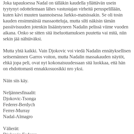
Joka tapauksessa Nadal on tälläkin kaudella yllättävän usein
tyytynyt odottelemaan lähes vastustajan virheitä peruspelillään,
kuten kävi muuten taannoisessa Jarkko-matsissakin. Se oli tosin
kauden ensimmäisiä massaotteluja, mutta silti näkisin tämän
passiivisuuden jotenkin lisääntyneen Nadalin pelissä viime vuoden
aikana. Onko se sitten sitä itseluottamuksen puutetta vai mitä, niin
sekin jää nähtäväksi.
Mutta yhtä kaikki. Vain Djokovic voi viedä Nadalin ennätyksellisen
seitsemännen Garros voiton, mutta Nadalin massakauden näytöt,
ehkä jopa peli, ovat nyt kokonaisuudessaan sitä luokkaa, että hän
on ehdottomasti ennakkosuosikki nro yksi.
Näin siis käy.
Neljännesfinaalit:
Djokovic-Tsonga
Federer-Berdych
Ferrer-Murray
Nadal-Almagro
Välierät: