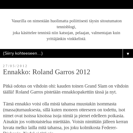
Vasurilla on nimestään huolimatta poliittisesti täysin sitoutumaton
tennisblogi,
joka käsittelee tennistä niin katsojan, pelaajan, valmentajan kuin
yrittäjänkin vinkkelistä.
▼
27/05/2012
Ennakko: Roland Garros 2012
Pitkä odotus on vihdoin ohi: kauden toinen Grand Slam on vihdoin
täällä! Roland Garros pistetään ennakkopakettiin tässä ja nyt.
Tämä ennakko voisi olla mistä tahansa muustakin isommasta
(massa)turnauksesta, sillä kuten moneen otteeseen on todettu, isot
nimet ovat isoissa kisoissa isoja nimiä ja pienet edelleen poikasia.
Ainakin jos voittotaistelua mietitään. Voisin nimittäin jälleen kerran
luvata melko lailla mitä tahansa, jos joku kolmikosta Federer-