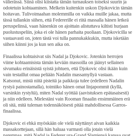
välierässä. Siinä olisi kiistatta tämän turnauksen toiseksi suurin ja
odotetuin kohtaaminen. Melkein kuitenkin uskon Djokovicin tämän
hoitavan. Tulivoimaahan molemmilla on vaikka muille jakaa, mutta
tässä tullankin siihen, että Federerille ei riitä massalla hänen letkeä
peruspelinsä, vaan hänenkin on ajoittain alistuttava kiltisti hurjaan
puolustuspeliin, joka ei ole hänen parhaita puoliaan. Djokovicilla se
vastaavasti on, joten tästä voi tulla pannukakkukin, mutta isketään
siihen kiinni jos ja kun sen aika on.
Finaalissa kohtaisivat siis Nadal ja Djokovic. Jotenkin herrojen
viime kohtaamisista tämän kevään massoilla on jäänyt sellainen
sivumaku erinäisistä syistä johtuen, että Djokovic olisi ikään kuin
vain testaillut omaa peliään Nadalin massamyllyä vastaan.
Katsonut, mistä niitä pisteitä ja paikkoja tulee (edelleen Nadalin
rystyä painostamalla), toimiiko hänen omat linjapommit (kyllä,
varsinkin rystyltä), miten Nadal syöttää (aavistuksen epätasaisesti)
ja niin edelleen. Mielestäni vain Rooman finaalin ensimmäinen erä
oli sitä, mitä tuleman todennäköisesti pitää mahdollisessa Garros-
finaalissa.
Djokovic ei ehkä myöskään ole vielä näyttänyt aivan kaikkia
massakorttejaan, sillä hän haluaa varmasti olla jotain vielä
parempaa, mitä Nadal ja Federer ura-Grand Slamiensä kanssa ovat.