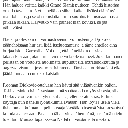
Hän haluaa voittaa kaikki Grand Slamit putkeen. Tehdä historiaa
omalla tavallaan. Nyt hänellä on siihen kaiken lisäksi elämänsä
mahdollisuus ja se olisi kiistatta hurjin suoritus tennismaailmassa
pitkään aikaan. Käyvätkö vain paineet liian koviksi, se jää
nähtäväksi.
Nadal puolestaan on varmasti saanut voitoistaan ja Djokovic-
päänahoistaan hurjasti lisää itseluottamusta ja tämä enteilee aina
hurjaa iskua Garrosilla. Voi olla, että hänelläkin on vielä
takataskussaan jotain, mitä emme vielä ole nähneet. Jotenkin hänen
pelistään on voitoista huolimatta uupunut sitä extratehokkuutta ja-
aggressiivisuutta, jossa mm. kämmenet lämätään nurkista läpi eikä
jäädä junnaamaan keskikaistalle.
Rooman Djokovic-ottelussa hän käytti sitä yllättävänkin paljon.
Toki varsinkin häntä vastaan tämä saattaa olla myös viisasta, sillä
Djokovic on varmasti yksi parhaista, ellei peräti paras, kulmien
käyttäjä kun hänelle lyöntikulmia avataan. Hän löytää usein vielä
ikävämmän kulman ja pelin avaaja löytääkin itsensä 'sivupressuista'
kulmia avatessaan. Palataan tähän vielä lähempänä, jos tämä ottelu
toteutuu. Muussa tapauksessa Nadal on väistämättä mestari.