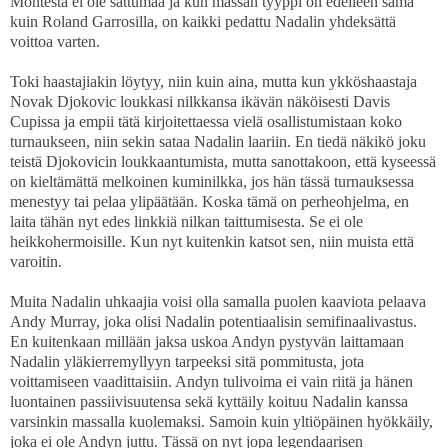
Montesta ei ole sattumaa ja kun massan tyyppi on edelleen sama
kuin Roland Garrosilla, on kaikki pedattu Nadalin yhdeksättä
voittoa varten.
Toki haastajiakin löytyy, niin kuin aina, mutta kun ykköshaastaja
Novak Djokovic loukkasi nilkkansa ikävän näköisesti Davis
Cupissa ja empii tätä kirjoitettaessa vielä osallistumistaan koko
turnaukseen, niin sekin sataa Nadalin laariin. En tiedä näkikö joku
teistä Djokovicin loukkaantumista, mutta sanottakoon, että kyseessä
on kieltämättä melkoinen kuminilkka, jos hän tässä turnauksessa
menestyy tai pelaa ylipäätään. Koska tämä on perheohjelma, en
laita tähän nyt edes linkkiä nilkan taittumisesta. Se ei ole
heikkohermoisille. Kun nyt kuitenkin katsot sen, niin muista että
varoitin.
Muita Nadalin uhkaajia voisi olla samalla puolen kaaviota pelaava
Andy Murray, joka olisi Nadalin potentiaalisin semifinaalivastus.
En kuitenkaan millään jaksa uskoa Andyn pystyvän laittamaan
Nadalin yläkierremyllyyn tarpeeksi sitä pommitusta, jota
voittamiseen vaadittaisiin. Andyn tulivoima ei vain riitä ja hänen
luontainen passiivisuutensa sekä kyttäily koituu Nadalin kanssa
varsinkin massalla kuolemaksi. Samoin kuin yltiöpäinen hyökkäily,
joka ei ole Andyn juttu. Tässä on nyt jopa legendaarisen