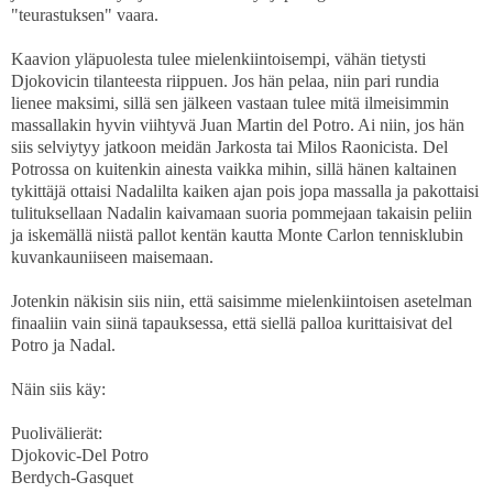
"teurastuksen" vaara.
Kaavion yläpuolesta tulee mielenkiintoisempi, vähän tietysti
Djokovicin tilanteesta riippuen. Jos hän pelaa, niin pari rundia
lienee maksimi, sillä sen jälkeen vastaan tulee mitä ilmeisimmin
massallakin hyvin viihtyvä Juan Martin del Potro. Ai niin, jos hän
siis selviytyy jatkoon meidän Jarkosta tai Milos Raonicista. Del
Potrossa on kuitenkin ainesta vaikka mihin, sillä hänen kaltainen
tykittäjä ottaisi Nadalilta kaiken ajan pois jopa massalla ja pakottaisi
tulituksellaan Nadalin kaivamaan suoria pommejaan takaisin peliin
ja iskemällä niistä pallot kentän kautta Monte Carlon tennisklubin
kuvankauniiseen maisemaan.
Jotenkin näkisin siis niin, että saisimme mielenkiintoisen asetelman
finaaliin vain siinä tapauksessa, että siellä palloa kurittaisivat del
Potro ja Nadal.
Näin siis käy:
Puolivälierät:
Djokovic-Del Potro
Berdych-Gasquet