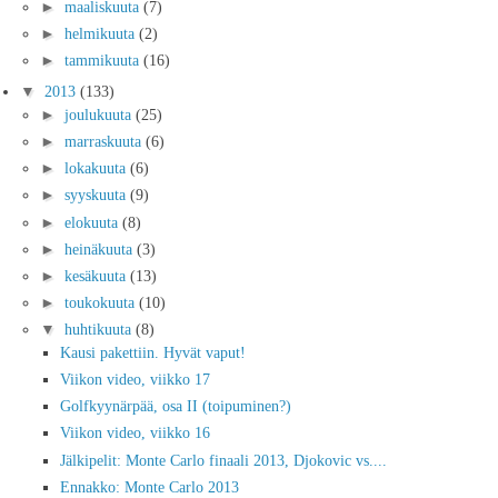
►
maaliskuuta
(7)
►
helmikuuta
(2)
►
tammikuuta
(16)
▼
2013
(133)
►
joulukuuta
(25)
►
marraskuuta
(6)
►
lokakuuta
(6)
►
syyskuuta
(9)
►
elokuuta
(8)
►
heinäkuuta
(3)
►
kesäkuuta
(13)
►
toukokuuta
(10)
▼
huhtikuuta
(8)
Kausi pakettiin. Hyvät vaput!
Viikon video, viikko 17
Golfkyynärpää, osa II (toipuminen?)
Viikon video, viikko 16
Jälkipelit: Monte Carlo finaali 2013, Djokovic vs....
Ennakko: Monte Carlo 2013