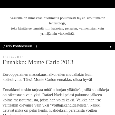
Vasurilla on nimestään huolimatta poliittisesti täysin sitoutumaton
tennisblogi,
joka käsittelee tennistä niin katsojan, pelaajan, valmentajan kuin
yrittäjänkin vinkkelistä.
▼
15/04/2013
Ennakko: Monte Carlo 2013
Eurooppalainen massakausi alkoi eilen muuallakin kuin
kotisohvilla. Tässä Monte Carlon ennakko, olkaa hyvä!
Ennakkoni tuskin tarjoaa mitään hurjan yllättävää, sillä suosikkeja
on oikeastaan vain yksi. Rafael Nadal pelasi paluunsa jälkeen
kolme massaturnausta, joista hän voitti kaksi. Vaikka hän itse
väittääkin olevansa vain yksi "voittajakandidaateista", kaikki
tietävät mikä on pelin henki. Kahdeksan perättäistä voittoa