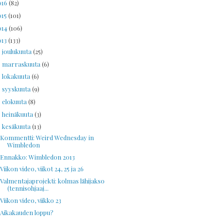
016
(82)
015
(101)
014
(106)
013
(133)
joulukuuta
(25)
►
marraskuuta
(6)
►
lokakuuta
(6)
►
syyskuuta
(9)
►
elokuuta
(8)
►
heinäkuuta
(3)
►
kesäkuuta
(13)
▼
Kommentti: Weird Wednesday in
Wimbledon
Ennakko: Wimbledon 2013
Viikon video, viikot 24, 25 ja 26
Valmentajaprojekti: kolmas lähijakso
(tennisohjaaj...
Viikon video, viikko 23
Aikakauden loppu?