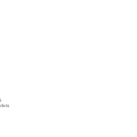
,
listä.