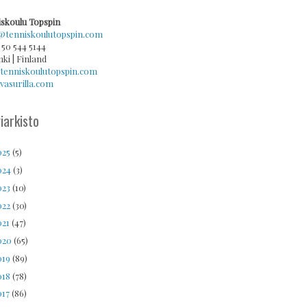
skoulu Topspin
@tenniskoulutopspin.com
 50 544 5144
nki | Finland
tenniskoulutopspin.com
asurilla.com
iarkisto
025
(5)
024
(3)
023
(10)
022
(30)
021
(47)
020
(65)
019
(89)
018
(78)
017
(86)