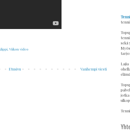
Tenni
tenni
Topsp
tenni
sekä 
Myös 
lippi
,
Viikon video
tarjo
Lajia
Etusivu
Vanhempi viesti
ohell
elämä
Topsp
palvel
jotka
ulkop
Tennis
Yhte