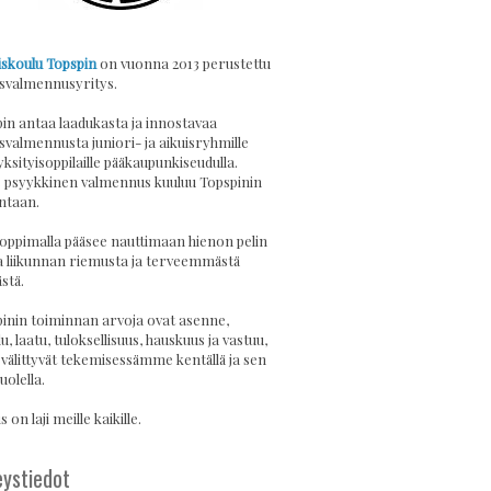
skoulu Topspin
on vuonna 2013 perustettu
svalmennusyritys.
in antaa laadukasta ja innostavaa
svalmennusta juniori- ja aikuisryhmille
yksityisoppilaille pääkaupunkiseudulla.
psyykkinen valmennus kuuluu Topspinin
ntaan.
 oppimalla pääsee nauttimaan hienon pelin
a liikunnan riemusta ja terveemmästä
stä.
inin toiminnan arvoja ovat asenne,
u, laatu, tuloksellisuus, hauskuus ja vastuu,
 välittyvät tekemisessämme kentällä ja sen
uolella.
 on laji meille kaikille.
ystiedot