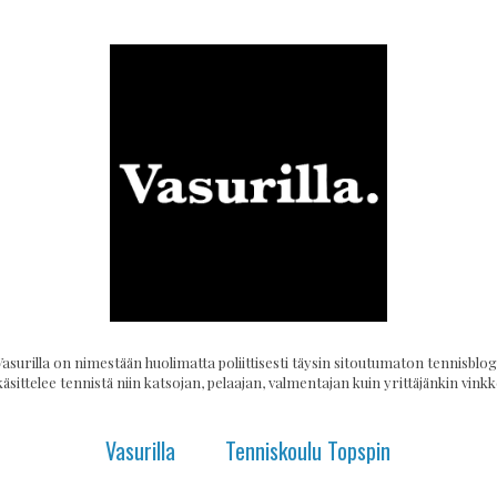
Vasurilla on nimestään huolimatta poliittisesti täysin sitoutumaton tennisblogi
käsittelee tennistä niin katsojan, pelaajan, valmentajan kuin yrittäjänkin vinkke
Vasurilla
Tenniskoulu Topspin