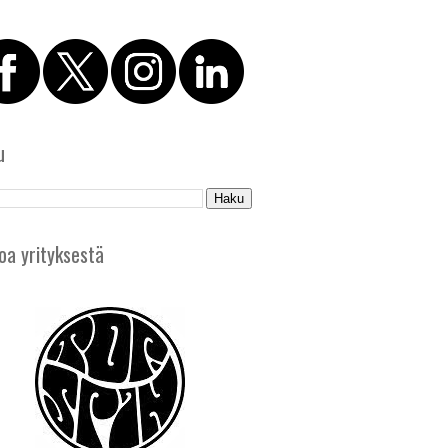
u
oa yrityksestä