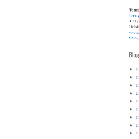
Tenni
tero
+ 358
Helsi
www.
www.v
Blog
2
►
2
►
2
►
2
►
2
►
2
►
2
►
2
►
2
►