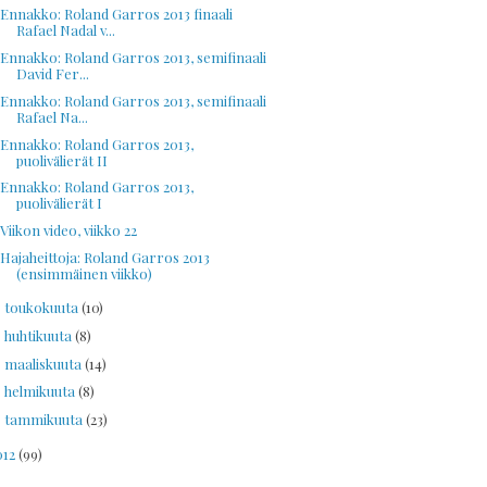
Ennakko: Roland Garros 2013 finaali
Rafael Nadal v...
Ennakko: Roland Garros 2013, semifinaali
David Fer...
Ennakko: Roland Garros 2013, semifinaali
Rafael Na...
Ennakko: Roland Garros 2013,
puolivälierät II
Ennakko: Roland Garros 2013,
puolivälierät I
Viikon video, viikko 22
Hajaheittoja: Roland Garros 2013
(ensimmäinen viikko)
toukokuuta
(10)
►
huhtikuuta
(8)
►
maaliskuuta
(14)
►
helmikuuta
(8)
►
tammikuuta
(23)
►
012
(99)