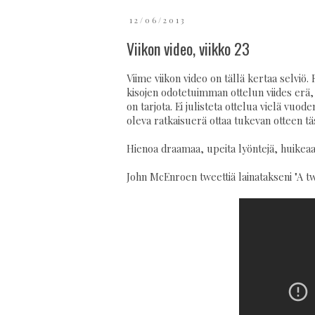
12/06/2013
Viikon video, viikko 23
Viime viikon video on tällä kertaa selviö.
kisojen odotetuimman ottelun viides erä, 
on tarjota. Ei julisteta ottelua vielä vuo
oleva ratkaisuerä ottaa tukevan otteen tä
Hienoa draamaa, upeita lyöntejä, huikeaa 
John McEnroen tweettiä lainatakseni "A tw