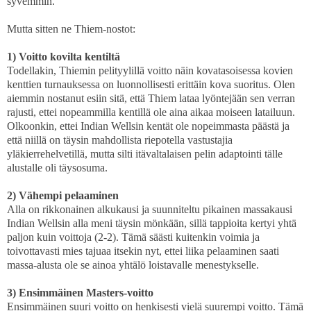
syvemmin.
Mutta sitten ne Thiem-nostot:
1) Voitto kovilta kentiltä
Todellakin, Thiemin pelityylillä voitto näin kovatasoisessa kovien
kenttien turnauksessa on luonnollisesti erittäin kova suoritus. Olen
aiemmin nostanut esiin sitä, että Thiem lataa lyöntejään sen verran
rajusti, ettei nopeammilla kentillä ole aina aikaa moiseen latailuun.
Olkoonkin, ettei Indian Wellsin kentät ole nopeimmasta päästä ja
että niillä on täysin mahdollista riepotella vastustajia
yläkierrehelvetillä, mutta silti itävaltalaisen pelin adaptointi tälle
alustalle oli täysosuma.
2) Vähempi pelaaminen
Alla on rikkonainen alkukausi ja suunniteltu pikainen massakausi
Indian Wellsin alla meni täysin mönkään, sillä tappioita kertyi yhtä
paljon kuin voittoja (2-2). Tämä säästi kuitenkin voimia ja
toivottavasti mies tajuaa itsekin nyt, ettei liika pelaaminen saati
massa-alusta ole se ainoa yhtälö loistavalle menestykselle.
3) Ensimmäinen Masters-voitto
Ensimmäinen suuri voitto on henkisesti vielä suurempi voitto. Tämä