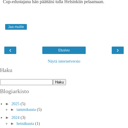
Cup-edustajana hän päättäisi tulla Helsinkiin pelaamaan.
Jaa muille
‹
›
Etusivu
Näytä internetversio
Haku
Blogiarkisto
►
2025
(5)
►
tammikuuta
(5)
►
2024
(3)
►
heinäkuuta
(1)