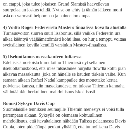
on etappi, joka tulee jokaisen Grand Slamistä haaveilevan
suurpelaajan joskus tehdä. Nyt se on tehty ja tämän jälkeen moni
asia on varmasti helpompaa ja paineettomampaa.
4) Voitto Roger Federeristä Masters-finaalissa kovalla alustalla
Turnausvoiton suuren suuri lisäbonus, sillä vaikka Federerin ura
alkaa kääntyä vääjäämättömästi kohti iltaa, on hurja temppu voittaa
sveitsiläinen kovilla kentillä varsinkin Masters-finaalissa.
5) Itseluottamus massakauteen tultaessa
Edellisistä nostoista kumuloituu Thiemissä nyt sellainen
itseluottamusboost, että mies ratsastanee hurjalla flow'lla kohti pian
alkavaa massakautta, joka on hänelle se kauden tärkein vaihe. Kun
samaan aikaan Rafael Nadal kamppailee ties monettako kertaa
polviensa kanssa, niin massakaudesta on tulossa Thiemin kannalta
vähintäänkin herkullinen mahdollisuus iskeä isosti.
Bonus) Syksyn Davis Cup
Suomalaisille tenniksen seuraajille Thiemin menestys ei voisi tulla
parempaan aikaan. Syksyllä on olemassa kohtuullinen
mahdollisuus, että itävaltalainen nähdään Talissa pelaamassa Davis
Cupia, joten pidetäänpä peukut ylhäällä, että tunnollisena Davis