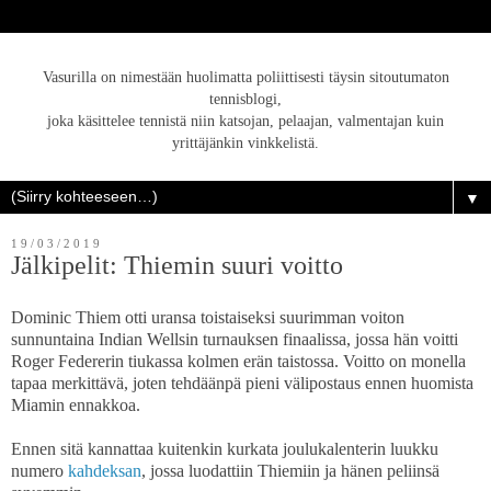
Vasurilla on nimestään huolimatta poliittisesti täysin sitoutumaton
tennisblogi,
joka käsittelee tennistä niin katsojan, pelaajan, valmentajan kuin
yrittäjänkin vinkkelistä.
▼
19/03/2019
Jälkipelit: Thiemin suuri voitto
Dominic Thiem otti uransa toistaiseksi suurimman voiton
sunnuntaina Indian Wellsin turnauksen finaalissa, jossa hän voitti
Roger Federerin tiukassa kolmen erän taistossa. Voitto on monella
tapaa merkittävä, joten tehdäänpä pieni välipostaus ennen huomista
Miamin ennakkoa.
Ennen sitä kannattaa kuitenkin kurkata joulukalenterin luukku
numero
kahdeksan
, jossa luodattiin Thiemiin ja hänen peliinsä