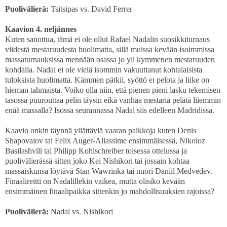
Puolivälierä:
Tsitsipas vs. David Ferrer
Kaavion 4. neljännes
Kuten sanottua, tämä ei ole ollut Rafael Nadalin suosikkiturnaus
viidestä mestaruudesta huolimatta, sillä muissa kevään isoimmissa
massaturnauksissa mennään osassa jo yli kymmenen mestaruuden
kohdalla. Nadal ei ole vielä isommin vakuuttanut kohtalaisista
tuloksista huolimatta. Kämmen pätkii, syöttö ei pelota ja liike on
hieman tahmaista. Voiko olla niin, että pienen pieni lasku tekemisen
tasossa puurouttaa pelin täysin eikä vanhaa mestaria pelätä liiemmin
enää massalla? Isossa seurannassa Nadal siis edelleen Madridissa.
Kaavio onkin täynnä yllättäviä vaaran paikkoja kuten Denis
Shapovalov tai Felix Auger-Aliassime ensimmäisessä, Nikoloz
Basilashvili tai Philipp Kohlschreiber toisessa ottelussa ja
puolivälierässä sitten joko Kei Nishikori tai jossain kohtaa
massaiskunsa löytävä Stan Wawrinka tai nuori Daniil Medvedev.
Finaalireitti on Nadalillekin vaikea, mutta olisiko kevään
ensimmäinen finaalipaikka sittenkin jo mahdollisuuksien rajoissa?
Puolivälierä:
Nadal vs. Nishikori