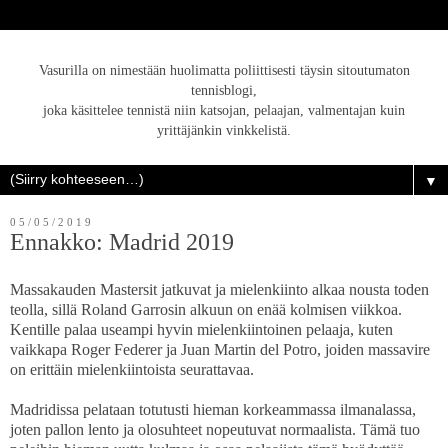
Vasurilla on nimestään huolimatta poliittisesti täysin sitoutumaton
tennisblogi,
joka käsittelee tennistä niin katsojan, pelaajan, valmentajan kuin
yrittäjänkin vinkkelistä.
▼
05/05/2019
Ennakko: Madrid 2019
Massakauden Mastersit jatkuvat ja mielenkiinto alkaa nousta toden
teolla, sillä Roland Garrosin alkuun on enää kolmisen viikkoa.
Kentille palaa useampi hyvin mielenkiintoinen pelaaja, kuten
vaikkapa Roger Federer ja Juan Martin del Potro, joiden massavire
on erittäin mielenkiintoista seurattavaa.
Madridissa pelataan totutusti hieman korkeammassa ilmanalassa,
joten pallon lento ja olosuhteet nopeutuvat normaalista. Tämä tuo