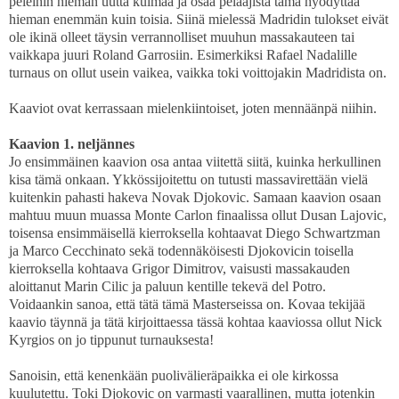
peleihin hieman uutta kulmaa ja osaa pelaajista tämä hyödyttää
hieman enemmän kuin toisia. Siinä mielessä Madridin tulokset eivät
ole ikinä olleet täysin verrannolliset muuhun massakauteen tai
vaikkapa juuri Roland Garrosiin. Esimerkiksi Rafael Nadalille
turnaus on ollut usein vaikea, vaikka toki voittojakin Madridista on.
Kaaviot ovat kerrassaan mielenkiintoiset, joten mennäänpä niihin.
Kaavion 1. neljännes
Jo ensimmäinen kaavion osa antaa viitettä siitä, kuinka herkullinen
kisa tämä onkaan. Ykkössijoitettu on tutusti massavirettään vielä
kuitenkin pahasti hakeva Novak Djokovic. Samaan kaavion osaan
mahtuu muun muassa Monte Carlon finaalissa ollut Dusan Lajovic,
toisensa ensimmäisellä kierroksella kohtaavat Diego Schwartzman
ja Marco Cecchinato sekä todennäköisesti Djokovicin toisella
kierroksella kohtaava Grigor Dimitrov, vaisusti massakauden
aloittanut Marin Cilic ja paluun kentille tekevä del Potro.
Voidaankin sanoa, että tätä tämä Masterseissa on. Kovaa tekijää
kaavio täynnä ja tätä kirjoittaessa tässä kohtaa kaaviossa ollut Nick
Kyrgios on jo tippunut turnauksesta!
Sanoisin, että kenenkään puolivälieräpaikka ei ole kirkossa
kuulutettu. Toki Djokovic on varmasti vaarallinen, mutta jotenkin