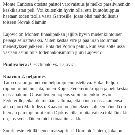
Monte Carlossa otteista paistoi varovaisuus ja melko passiivinenkin
keskikaistan peli. Voi kuitenkin hyvin olla, että kuntohuippua
haetaan toden teolla vasta Garrosille, jossa olisi mahdollisuus
toiseen Novak-Slamiin.
Lajovic on Monten finaalipaikan jäljiltä hyvin mielenkiintoinen
pelaaja seurattavaksi. Miten kestää vire ja pää uran isoimman
menestyksen jälkeen? Entä del Potron paluu, kun avausottelussa
vastaan astuu mitä todennäköisimmin juuri Lajovic?
Puolivälierä:
Cecchinato vs. Lajovic
Kaavion 2. neljännes
Tämä osa on jo hieman helpompi ennustettava. Ehkä. Paljon
riippuu nimittäin siitä, miten Roger Federerin kroppa ja peli kestää
massapaluun. Olosuhteiden nopeus sopii kuitenkin hyvin
Federerille, eikä ole mikään sattuma, että hänen massakautensa
alkaa juuri Madridissa. Kaavion neljänneksen suhteen hänellä on
hieman parempi onni kuin Djokovicillä, mutta vaikea toki tämäkin
on, jos sveitsiläinen mielii finaaliin saakka.
Suurin este reitillä lienee massaprinssi Dominic Thiem, joka on