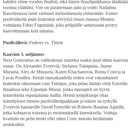
kahden viime vuoden finalisti, eikä hänen finaalipaikkansa tänäkään
vuonna yllättäisi. Vire on paranemaan päin ja voitto Nadalista
Barcelonassa nosti varmasti itseluottamusta entisestään. Ennen
puolivälierää pitää kuitenkin selviytyä muun muassa Monten
voittajasta Fabio Fogninistä, joka pelipäälle sattuessaan pystyy
haavoittamaan ketä tahansa.
Puolivälierä:
Federer vs. Thiem
Kaavion 3. neljännes
Next Generation on valikoitunut suureksi osaksi juuri tähän kaavion
osaan. On Alexander Zvereviä, Stefanos Tsitsipasta, Jaume
Munaria, Alex de Minauria, Karen Khachanovia, Borna Coricia ja
Lucas Pouillea. Heistä massakaudella eniten ovat vakuuttaneet
kuitenkin oikeastaan vain Tsitsipas, joka pelaa tänään vielä Estorilin
finaalissa sekä Espanjan Munar, jonka massapeli on hyvin
tutunoloista espanjalaista mallia. Heistä jompikumpi ottaa
kiinnityksen toiseen puolivälieräpaikkaan ja toinen on tyrkyllä
Zverevin haastaville David Ferrerille tai Roberto Bautista Agutille,
jotka kohtaavat toisensa jo ensimmäisellä kierroksella. Voittaja
kvartsiin on pelin henki ellei sitten Coric innostu heräämään
urotekoihin.