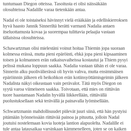
tuntumaan Diegon otteissa. Tasoitusta ei olisi näissäkään
olosuhteissa Nadalille varaa tietenkään antaa.
Nadal ei ole toistaiseksi hävinnyt vielä erääkään ja edelliskierroksen
hyvä haasto Jannik Sinneriltä herätti varmasti Nadalia antaen
itseluottamusta kovaa ja suorempaa tulittavia pelaajia vastaan
tällaisissa olosuhteissa.
Schawartzman olisi mielestäni voinut hoitaa Thiemin jopa suoraan
kolmessa erässä, mutta pieni epäröinti, ehkä jopa pieni kipsaaminen
toisen ja kolmannen erän ratkaisuvaiheissa kostautui ja Thiem pysyi
pelissä mukana loppuun saakka. Nadalia vastaan tähän ei ole varaa.
Sinnerin alku puolivälierässä oli hyvin vahva, mutta ensimmäisen
epäröinnin jälkeen eli heikohkon erän kotiinsyöttämisgeimin jälkeen
Nadalista näkyi oikeastaan vain perävalot. Tätä myös Diegon on
syytä varoa viimeiseen saakka. Toivotaan, että mies on riittävän
tuore haastamaan Nadalin hyvällä liikkeellään, riittävällä
puolustuksellaan sekä terävällä ja painavalla lyömisellään.
Schwartzmanin mahdollisuudet piilevät juuri siinä, että hän pystyisi
pitämään lyönneissään riittävää painoa ja pituutta, jolloin Nadal
joutuisi nostelemaan kovia luoteja lantion alapuolelta. Nadalille ei
tule antaa latausaikaa varsinkaan kämmenelleen, joten se on kaiken