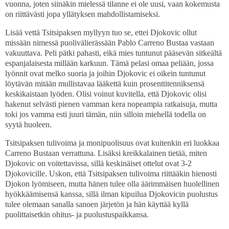
vuonna, joten siinäkin mielessä tilanne ei ole uusi, vaan kokemusta
on riittävästi jopa yllätyksen mahdollistamiseksi.
Lisää vettä Tsitsipaksen myllyyn tuo se, ettei Djokovic ollut
missään nimessä puolivälierässään Pablo Carreno Bustaa vastaan
vakuuttava. Peli pätki pahasti, eikä mies tuntunut pääsevän sitkeältä
espanjalaisesta millään karkuun. Tämä pelasi omaa peliään, jossa
lyönnit ovat melko suoria ja joihin Djokovic ei oikein tuntunut
löytävän mitään mullistavaa lääkettä kuin prosenttitenniksensä
keskikaistaan lyöden. Olisi voinut kuvitella, että Djokovic olisi
hakenut selvästi pienen vamman kera nopeampia ratkaisuja, mutta
toki jos vamma esti juuri tämän, niin silloin miehellä todella on
syytä huoleen.
Tsitsipaksen tulivoima ja monipuolisuus ovat kuitenkin eri luokkaa
Carreno Bustaan verrattuna. Lisäksi kreikkalainen tietää, miten
Djokovic on voitettavissa, sillä keskinäiset ottelut ovat 3-2
Djokovicille. Uskon, että Tsitsipaksen tulivoima riittääkin hienosti
Djokon lyömiseen, mutta hänen tulee olla äärimmäisen huolellinen
hyökkäämisensä kanssa, sillä ilman kipuilua Djokovicin puolustus
tulee olemaan sanalla sanoen järjetön ja hän käyttää kyllä
puolittaisetkin ohitus- ja puolustuspaikkansa.