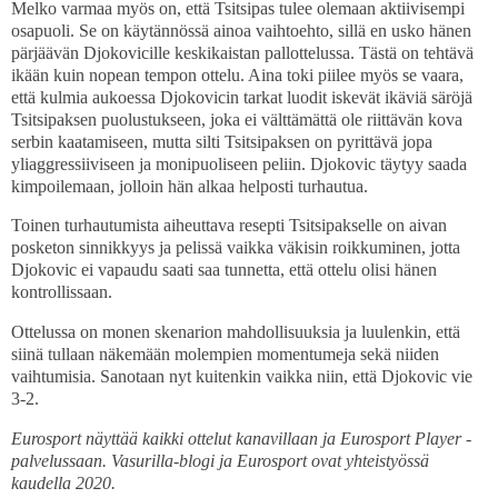
Melko varmaa myös on, että Tsitsipas tulee olemaan aktiivisempi
osapuoli. Se on käytännössä ainoa vaihtoehto, sillä en usko hänen
pärjäävän Djokovicille keskikaistan pallottelussa. Tästä on tehtävä
ikään kuin nopean tempon ottelu. Aina toki piilee myös se vaara,
että kulmia aukoessa Djokovicin tarkat luodit iskevät ikäviä säröjä
Tsitsipaksen puolustukseen, joka ei välttämättä ole riittävän kova
serbin kaatamiseen, mutta silti Tsitsipaksen on pyrittävä jopa
yliaggressiiviseen ja monipuoliseen peliin. Djokovic täytyy saada
kimpoilemaan, jolloin hän alkaa helposti turhautua.
Toinen turhautumista aiheuttava resepti Tsitsipakselle on aivan
posketon sinnikkyys ja pelissä vaikka väkisin roikkuminen, jotta
Djokovic ei vapaudu saati saa tunnetta, että ottelu olisi hänen
kontrollissaan.
Ottelussa on monen skenarion mahdollisuuksia ja luulenkin, että
siinä tullaan näkemään molempien momentumeja sekä niiden
vaihtumisia. Sanotaan nyt kuitenkin vaikka niin, että Djokovic vie
3-2.
Eurosport näyttää kaikki ottelut kanavillaan ja Eurosport Player -
palvelussaan. Vasurilla-blogi ja Eurosport ovat yhteistyössä
kaudella 2020.