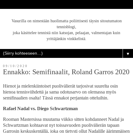
Vasurilla on nimestään huolimatta poliittisesti täysin sitoutumaton
tennisblogi,
joka käsittelee tennistä niin katsojan, pelaajan, valmentajan kuin
yrittäjänkin vinkkelistä.
▼
09/10/2020
Ennakko: Semifinaalit, Roland Garros 2020
Hienot ja mielenkiintoiset puolivälierät tarjosivat suurelta osin
hienoa tennisviihdettä ja sama odotusarvo on olemassa myös
semifinaalien osalta! Tässä ennakot perjantain otteluihin.
Rafael Nadal vs. Diego Schwartzman
Rooman Mastersissa muutama viikko sitten kohdanneet Nadal ja
Schwartzman kohtaavat nyt toissavuoden puolivälierän tapaan
Garrosin keskuskentällä, joka on tietysti ollut Nadalille äärimmäisen