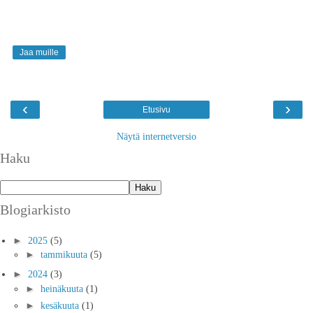
Jaa muille
‹
›
Etusivu
Näytä internetversio
Haku
Blogiarkisto
►
2025
(5)
►
tammikuuta
(5)
►
2024
(3)
►
heinäkuuta
(1)
►
kesäkuuta
(1)