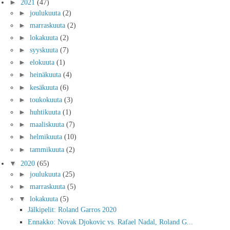
►
2021
(47)
►
joulukuuta
(2)
►
marraskuuta
(2)
►
lokakuuta
(2)
►
syyskuuta
(7)
►
elokuuta
(1)
►
heinäkuuta
(4)
►
kesäkuuta
(6)
►
toukokuuta
(3)
►
huhtikuuta
(1)
►
maaliskuuta
(7)
►
helmikuuta
(10)
►
tammikuuta
(2)
▼
2020
(65)
►
joulukuuta
(25)
►
marraskuuta
(5)
▼
lokakuuta
(5)
Jälkipelit: Roland Garros 2020
Ennakko: Novak Djokovic vs. Rafael Nadal, Roland G...