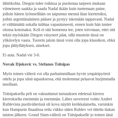
lähtökohta. Diegon tulee roikkua ja puolustaa tarpeen mukaan
viimeiseen saakka ja saada Nadal ikään kuin tuntemaan paine,
jolloin hänen lyönneillään on taipumus mennä liian kierteisiksi,
joihin argentiinalainen pääsee ja pystyy iskemään tappavasti. Nadal
ei välttämättä uskalla tulittaa vapautuneesti, ennen kuin hän tuntee
olonsa kotoisaksi. Keli ei sitä homenna tee, joten toivotaan, ettei sitä
tekisi myöskään Diegon väsyneet jalat, sillä muutoin tässä on
ylikävelyn vaara. Tuorein jaloin tässä voisi olla jopa klassikon, ehkä
jopa jättiyllätyksen, ainekset.
Ei auta. Nadal vie 3-0.
Novak Djokovic vs. Stefanos Tsitsipas
Myös toinen välierä voi olla parhaimmillaan hyvin ympäripyöreä
ottelu ja jopa siinä tapauksessa, että molemmat pelaavat hurjimmalla
tasollaan.
Tsitsipaksella peli on vakuuttanut turnauksen edetessä kierros
kierrokselta enemmän ja enemmän. Lähes suvereeni voitto Andrei
Rublevista puolivälierissä oli kova näyttö kreikkalaiselta, varsinkin
kun Hampurin finaalissa reilu viikko sitten Rublev vei tittelin tiukan
taiston jälkeen. Grand Slam-välierä on Tsitsipakselle jo toinen tänä