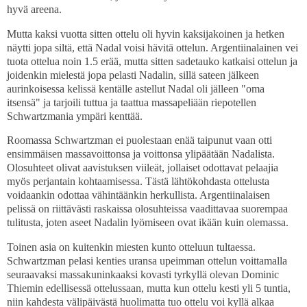
hyvä areena.
Mutta kaksi vuotta sitten ottelu oli hyvin kaksijakoinen ja hetken
näytti jopa siltä, että Nadal voisi hävitä ottelun. Argentiinalainen vei
tuota ottelua noin 1.5 erää, mutta sitten sadetauko katkaisi ottelun ja
joidenkin mielestä jopa pelasti Nadalin, sillä sateen jälkeen
aurinkoisessa kelissä kentälle astellut Nadal oli jälleen "oma
itsensä" ja tarjoili tuttua ja taattua massapeliään riepotellen
Schwartzmania ympäri kenttää.
Roomassa Schwartzman ei puolestaan enää taipunut vaan otti
ensimmäisen massavoittonsa ja voittonsa ylipäätään Nadalista.
Olosuhteet olivat aavistuksen viileät, jollaiset odottavat pelaajia
myös perjantain kohtaamisessa. Tästä lähtökohdasta ottelusta
voidaankin odottaa vähintäänkin herkullista. Argentiinalaisen
pelissä on riittävästi raskaissa olosuhteissa vaadittavaa suorempaa
tulitusta, joten aseet Nadalin lyömiseen ovat ikään kuin olemassa.
Toinen asia on kuitenkin miesten kunto otteluun tultaessa.
Schwartzman pelasi kenties uransa upeimman ottelun voittamalla
seuraavaksi massakuninkaaksi kovasti tyrkyllä olevan Dominic
Thiemin edellisessä ottelussaan, mutta kun ottelu kesti yli 5 tuntia,
niin kahdesta välipäivästä huolimatta tuo ottelu voi kyllä alkaa