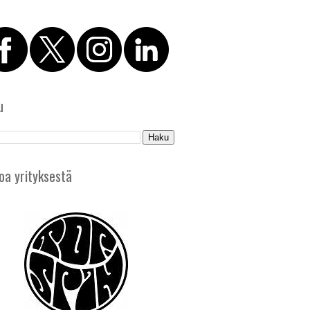
u
oa yrityksestä