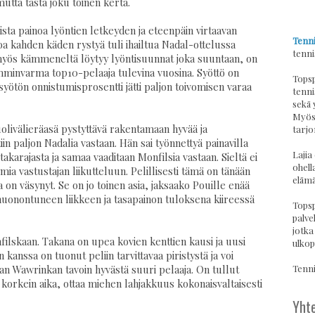
 mutta tästä joku toinen kerta.
sta painoa lyöntien letkeyden ja eteenpäin virtaavan
Tenni
oa kahden käden rystyä tuli ihailtua Nadal-ottelussa
tenni
ä myös kämmeneltä löytyy lyöntisuunnat joka suuntaan, on
omminvarma top10-pelaaja tulevina vuosina. Syöttö on
Topsp
syötön onnistumisprosentti jätti paljon toivomisen varaa
tenni
sekä 
Myös 
olivälieräasä pystyttävä rakentamaan hyvää ja
tarjo
in paljon Nadalia vastaan. Hän sai työnnettyä painavilla
Lajia
akarajasta ja samaa vaaditaan Monfilsia vastaan. Sieltä ei
ohell
mia vastustajan liikutteluun. Pelillisesti tämä on tänään
elämä
 on väsynyt. Se on jo toinen asia, jaksaako Pouille enää
onontuneen liikkeen ja tasapainon tuloksena kiireessä
Topsp
palvel
jotka
filskaan. Takana on upea kovien kenttien kausi ja uusi
ulkop
anssa on tuonut peliin tarvittavaa piristystä ja voi
Tennis
Stan Wawrinkan tavoin hyvästä suuri pelaaja. On tullut
a korkein aika, ottaa miehen lahjakkuus kokonaisvaltaisesti
Yhte