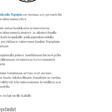
skoulu Topspin
on vuonna 2013 perustettu
svalmennusyritys.
in antaa laadukasta ja innostavaa
svalmennusta juniori- ja aikuisryhmille
yksityisoppilaille pääkaupunkiseudulla.
psyykkinen valmennus kuuluu Topspinin
ntaan.
 oppimalla pääsee nauttimaan hienon pelin
a liikunnan riemusta ja terveemmästä
stä.
inin toiminnan arvoja ovat asenne,
u, laatu, tuloksellisuus, hauskuus ja vastuu,
 välittyvät tekemisessämme kentällä ja sen
uolella.
 on laji meille kaikille.
ystiedot