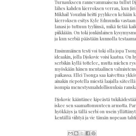
Turnaukseen rannevammaisena tullut Djok
lähes kahden kierroksen verran, kun Jiri V
Mikhail Youzhni heitti pyyhkeen kehään
kierroksen esitys Kyle Edmundia vastaan e
lanasi jo tuttuun tyyliinsä, mikä tietää k
piikkiään. On toki jonkinlainen kysymysme
ja kun serbiä päästään kunnolla testaama
Ensimmäinen testi voi toki olla jopa Tsong
ideaakin, jolla Djokovic voisi kaatua. O
serbikin kyllä tottelee, mutta miehen ryst
myöskään hänen mentaalinen valmiutensa 
paikassa. Ellei Tsonga saa kaivettua ykkös
ainakin riepotella miestä laajalla säteell
isompia menestysmahdollisuuksia ranskal
Djokovic kääntänee kipeästä tukikädestää
iskee sen saamattomuuteen armotta. Par
hyökkäys ja tällä serbi on usein yllättänyt
kentällä viihtyä ja vie tämän nopeaan tahti