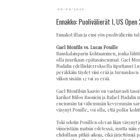
06/09/2016
Ennakko: Puolivälierät I, US Open
Ennakot illan ja ensi yön puolivälieriin tul
Gael Monfils vs. Lucas Pouille
Ranskalaisparin kohtaaminen, jonka läht
olla juurikaan epätasaisemmat. Gael Monf
Nadalin edelliskierroksella tiputtanut L
peräkkäin täydet viisi erää ja turnauksen
viikon sisään 12 vai 19 erää.
Gael Monfilsin kaavio on vastaavasti taso
karikot Milos Raonicin ja Rafael Nadalin 
enemmän tai vähemmän kevyemmän sarjan p
väsynyt Pouille, voi olla, että polku koh
Toki odotin Pouillen olevan liian väsynyt 
viimeistään matsin edetessä, mutta näin e
ehdoillaan pitkiä aikoja, eikä järjettömiä 