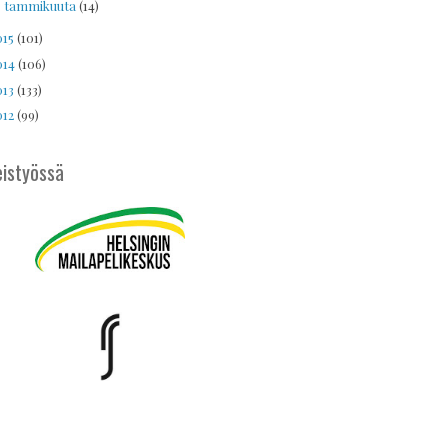
tammikuuta
(14)
►
015
(101)
014
(106)
013
(133)
012
(99)
istyössä