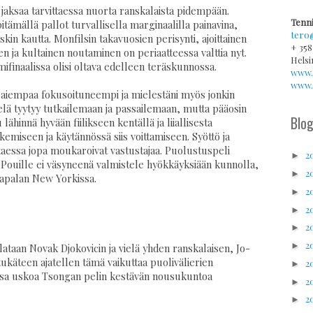
 jaksaa tarvittaessa nuorta ranskalaista pidempään.
Tenni
pitämällä pallot turvallisella marginaalilla painavina,
tero
skin kautta. Monfilsin takavuosien perisynti, ajoittainen
+ 358
en ja kultainen noutaminen on periaatteessa valttia nyt.
Helsi
mifinaalissa olisi oltava edelleen teräskunnossa.
www.
www.v
 aiempaa fokusoituneempi ja mielestäni myös jonkin
ielä tyytyy tutkailemaan ja passailemaan, mutta pääosin
Blog
lähinnä hyvään fiilikseen kentällä ja liiallisesta
ekemiseen ja käytännössä siis voittamiseen. Syöttö ja
ittaessa jopa moukaroivat vastustajaa. Puolustuspeli
2
►
i Pouille ei väsyneenä valmistele hyökkäyksiään kunnolla,
2
►
tapalan New Yorkissa.
2
►
2
►
2
►
2
►
ataan Novak Djokovicin ja vielä yhden ranskalaisen, Jo-
tukäteen ajatellen tämä vaikuttaa puolivälierien
2
►
jaksa uskoa Tsongan pelin kestävän nousukuntoa
2
►
2
►