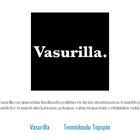
Vasurilla on nimestään huolimatta poliittisesti täysin sitoutumaton tennisblogi
käsittelee tennistä niin katsojan, pelaajan, valmentajan kuin yrittäjänkin vinkke
Vasurilla
Tenniskoulu Topspin