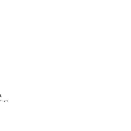
,
listä.