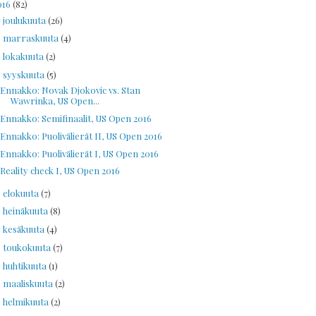
016
(82)
joulukuuta
(26)
►
marraskuuta
(4)
►
lokakuuta
(2)
►
syyskuuta
(5)
▼
Ennakko: Novak Djokovic vs. Stan
Wawrinka, US Open...
Ennakko: Semifinaalit, US Open 2016
Ennakko: Puolivälierät II, US Open 2016
Ennakko: Puolivälierät I, US Open 2016
Reality check I, US Open 2016
elokuuta
(7)
►
heinäkuuta
(8)
►
kesäkuuta
(4)
►
toukokuuta
(7)
►
huhtikuuta
(1)
►
maaliskuuta
(2)
►
helmikuuta
(2)
►