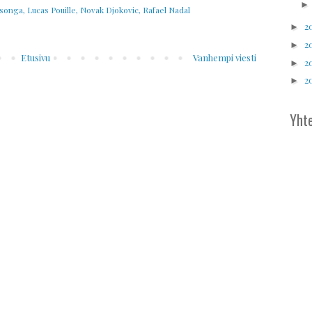
Tsonga
,
Lucas Pouille
,
Novak Djokovic
,
Rafael Nadal
2
►
2
►
Etusivu
Vanhempi viesti
2
►
2
►
Yhte