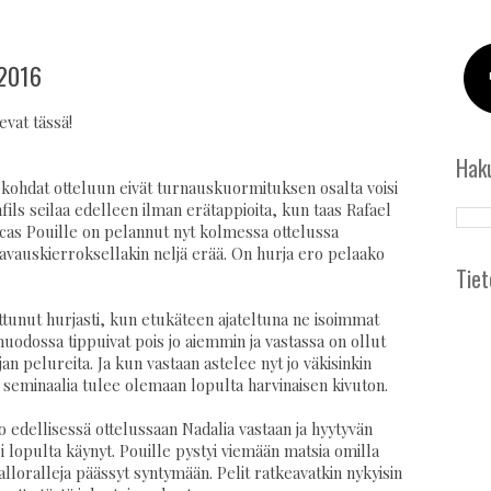
 2016
evat tässä!
Hak
ökohdat otteluun eivät turnauskuormituksen osalta voisi
ils seilaa edelleen ilman erätappioita, kun taas Rafael
ucas Pouille on pelannut nyt kolmessa ottelussa
 avauskierroksellakin neljä erää. On hurja ero pelaako
Tiet
ittunut hurjasti, kun etukäteen ajateltuna ne isoimmat
muodossa tippuivat pois jo aiemmin ja vastassa on ollut
elureita. Ja kun vastaan astelee nyt jo väkisinkin
ti seminaalia tulee olemaan lopulta harvinaisen kivuton.
jo edellisessä ottelussaan Nadalia vastaan ja hyytyvän
i lopulta käynyt. Pouille pystyi viemään matsia omilla
palloralleja päässyt syntymään. Pelit ratkeavatkin nykyisin