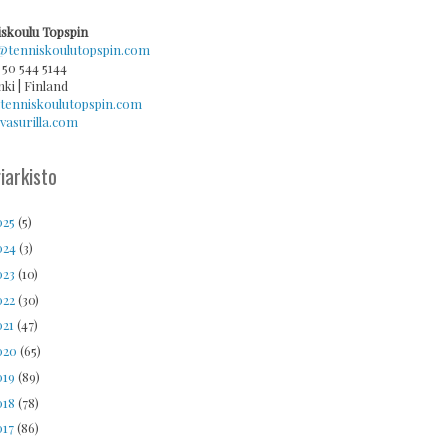
skoulu Topspin
@tenniskoulutopspin.com
 50 544 5144
nki | Finland
tenniskoulutopspin.com
asurilla.com
iarkisto
025
(5)
024
(3)
023
(10)
022
(30)
021
(47)
020
(65)
019
(89)
018
(78)
017
(86)