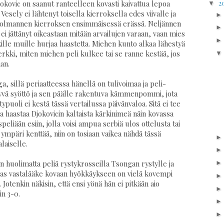
2
ovic on saanut ranteelleen kovasti kaivattua lepoa
▼
esely ei lähtenyt toisella kierroksella edes viivalle ja
 kolmannen kierroksen ensimmäisessä erässä. Neljännen
i jättänyt oikeastaan mitään arvailujen varaan, vaan mies
aikille muille hurjaa haastetta. Miehen kunto alkaa lähestyä
rkki, miten miehen peli kulkee tai se ranne kestää, jos
an.
a, sillä periaatteessa hänellä on tulivoimaa ja peli-
n hyvä syöttö ja sen päälle rakentuva kämmenpommi, jota
ypuoli ei kestä tässä vertailussa päivänvaloa. Sitä ei tee
haastaa Djokovicin kaltaista kärkinimeä näin kovassa
peliään esiin, jolla voisi ampua serbiä ulos ottelusta tai
ä ympäri kenttää, niin on tosiaan vaikea nähdä tässä
aiselle.
n huolimatta peliä rystykrosseilla Tsongan rystylle ja
as vastalääke kovaan hyökkäykseen on vielä kovempi
. Jotenkin näkisin, että ensi yönä hän ei pitkään aio
in 3-0.