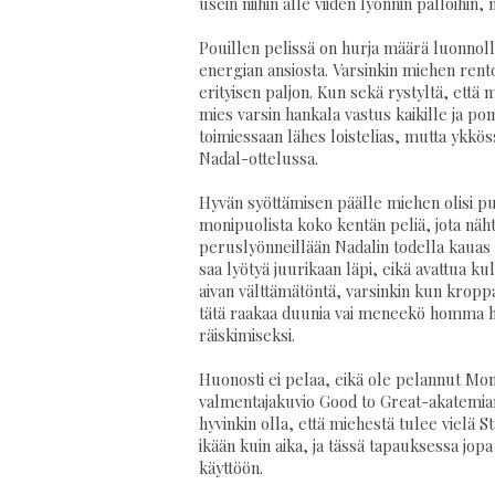
usein niihin alle viiden lyönnin palloihin,
Pouillen pelissä on hurja määrä luonnolli
energian ansiosta. Varsinkin miehen rent
erityisen paljon. Kun sekä rystyltä, ett
mies varsin hankala vastus kaikille ja p
toimiessaan lähes loistelias, mutta ykkös
Nadal-ottelussa.
Hyvän syöttämisen päälle miehen olisi pu
monipuolista koko kentän peliä, jota nähti
peruslyönneillään Nadalin todella kauas t
saa lyötyä juurikaan läpi, eikä avattua kul
aivan välttämätöntä, varsinkin kun kroppa
tätä raakaa duunia vai meneekö homma hu
räiskimiseksi.
Huonosti ei pelaa, eikä ole pelannut Mon
valmentajakuvio Good to Great-akatemian k
hyvinkin olla, että miehestä tulee vielä 
ikään kuin aika, ja tässä tapauksessa jop
käyttöön.