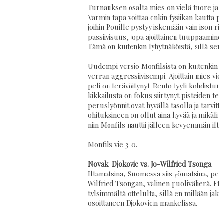
Turnauksen osalta mies on vielä tuore ja
Varmin tapa voittaa onkin fysiikan kautta 
joihin Pouille pystyy iskemään vain ison ri
passiivisuus, jopa ajoittainen tuuppaamin
Tämä on kuitenkin lyhytnäköistä, sillä se
Uudempi versio Monfilsista on kuitenkin
verran aggressiivisempi. Ajoittain mies v
peli on terävöitynyt. Rento tyyli kohdistuu 
kikkailusta on fokus siirtynyt pisteiden t
peruslyönnit ovat hyvällä tasolla ja tarv
ohituksineen on ollut aina hyvää ja mikäl
niin Monfils nauttii jälleen kevyemmän il
Monfils vie 3-0.
Novak Djokovic vs. Jo-Wilfried Tsonga
Iltamatsina, Suomessa siis yömatsina, pel
Wilfried Tsongan, välinen puolivälierä. E
tylsimmältä ottelulta, sillä en millään 
osoittaneen Djokovicin mankelissa.